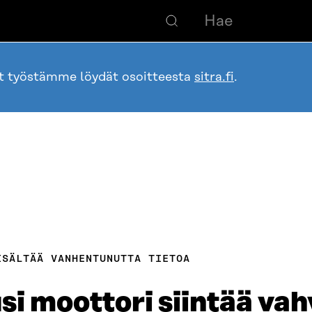
ot työstämme löydät osoitteesta
sitra.fi
.
ISÄLTÄÄ VANHENTUNUTTA TIETOA
i moottori siintää vah