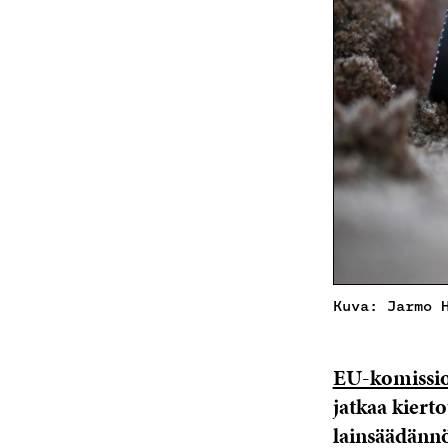
Kuva: Jarmo 
EU-komissio
jatkaa kiert
lainsäädännö