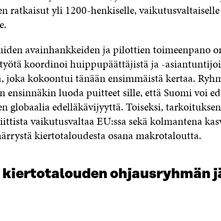
n ratkaisut yli 1200-henkiselle, vaikutusvaltaiselle
e.
iden avainhankkeiden ja pilottien toimeenpano 
työtä koordinoi huippupäättäjistä ja -asiantuntijo
, joka kokoontui tänään ensimmäistä kertaa. Ryh
n ensinnäkin luoda puitteet sille, että Suomi voi ed
n globaalia edelläkävijyyttä. Toiseksi, tarkoitukse
iittista vaikutusvaltaa EU:ssa sekä kolmantena kasv
rrystä kiertotaloudesta osana makrotaloutta.
kiertotalouden ohjausryhmän j