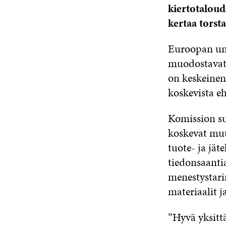
kiertotaloud
kertaa
torst
Euroopan uni
muodostavat
on keskeinen
koskevista e
Komission su
koskevat muu
tuote- ja jä
tiedonsaanti
menestystarin
materiaalit j
”Hyvä yksitt