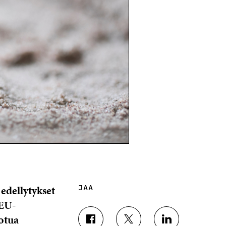
edellytykset
JAA
 EU-
otua
J
J
J