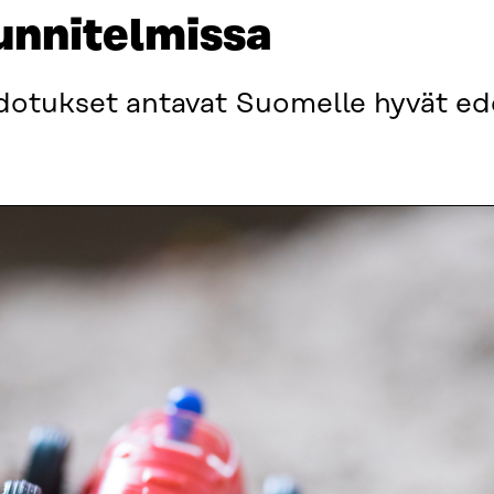
unnitelmissa
otukset antavat Suomelle hyvät ede