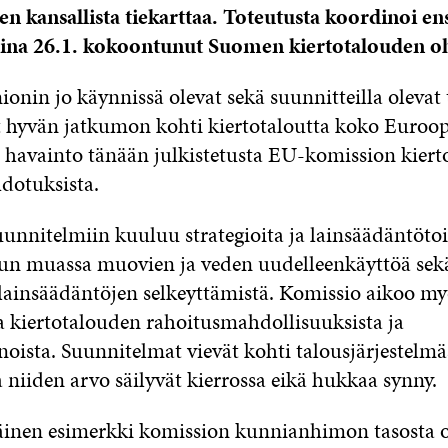
en kansallista tiekarttaa. Toteutusta koordinoi e
aina 26.1.
kokoontunut Suomen kiertotalouden o
onin jo käynnissä olevat sekä suunnitteilla olevat
 hyvän jatkumon kohti kiertotaloutta koko Euroo
 havainto tänään julkistetusta EU-komission kiert
hdotuksista.
unnitelmiin kuuluu strategioita ja lainsäädäntötoi
n muassa muovien ja veden uudelleenkäyttöä sekä
telainsäädäntöjen selkeyttämistä. Komissio aikoo my
a kiertotalouden rahoitusmahdollisuuksista ja
oista. Suunnitelmat vievät kohti talousjärjestelmä
a niiden arvo säilyvät kierrossa eikä hukkaa synny.
äinen esimerkki komission kunnianhimon tasosta o