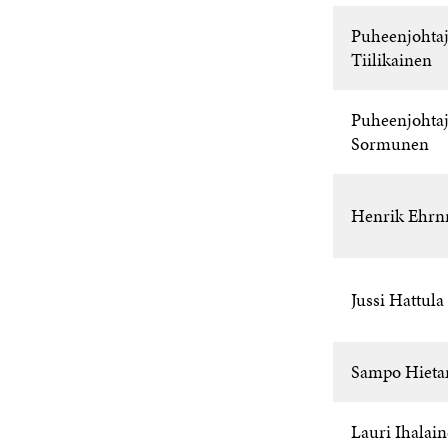
Puheenjohta
Tiilikainen
Puheenjohtaj
Sormunen
Henrik Ehrn
Jussi Hattula
Sampo Hieta
Lauri Ihalai