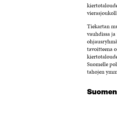
kiertotaloude
vierasjoukoll
Tiekartan mu
vauhdissa ja 
ohjausryhmä
tavoitteena o
kiertotaloude
Suomelle pol
tahojen ymmä
Suomen 