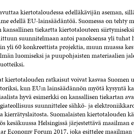
avuttaa kiertotaloudessa edelläkävijän aseman, sil
mme edellä EU-lainsäädäntöä. Suomessa on tehty 
ansallinen tiekartta kiertotalouteen siirtymiseksi
dittuun suunnitelmaan antoi panoksensa yli tuhat 
tiin yli 60 konkreettista projektia, muun muassa ke
elmän luomiseksi ja puupohjaisten materiaalien jal
uotteiksi.
vat kiertotalouden ratkaisut voivat kasvaa Suomen 
oriksi, kun EU:n lainsäädännön myötä kysyntä ka
iaalista hyvä esimerkki on kansallisen tiekartan av
ogiateollisuus suunnittelee sähkö- ja elektroniikk
ja kierrätyslaitosta. Suomalaisten kiertotalouden 
ös kesäkuussa Helsingissä järjestettävä maailman
ar Economy Forum 2017, joka esittelee maailman 