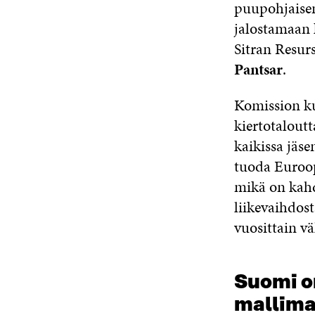
puupohjaisen 
jalostamaan 
Sitran Resurs
Pantsar
.
Komission ku
kiertotalout
kaikissa jäs
tuoda Euroop
mikä on kahd
liikevaihdos
vuosittain v
Suomi o
mallima