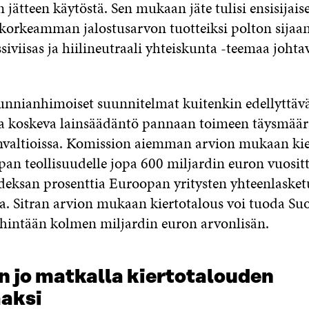
jätteen käytöstä. Sen mukaan jäte tulisi ensisijaise
korkeamman jalostusarvon tuotteiksi polton sijaan”,
siviisas ja hiilineutraali yhteiskunta -teemaa joht
nnianhimoiset suunnitelmat kuitenkin edellyttävät
ta koskeva lainsäädäntö pannaan toimeen täysmäärä
envaltioissa. Komission aiemman arvion mukaan kie
an teollisuudelle jopa 600 miljardin euron vuositta
eksan prosenttia Euroopan yritysten yhteenlasket
ta. Sitran arvion mukaan kiertotalous voi tuoda Su
ähintään kolmen miljardin euron arvonlisän.
n jo matkalla kiertotalouden
aksi