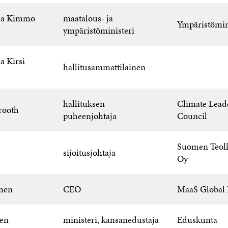
ja Kimmo
maatalous- ja
Ympäristömin
ympäristöministeri
a Kirsi
hallitusammattilainen
hallituksen
Climate Lead
rooth
puheenjohtaja
Council
Suomen Teoll
sijoitusjohtaja
Oy
nen
CEO
MaaS Global 
nen
ministeri, kansanedustaja
Eduskunta