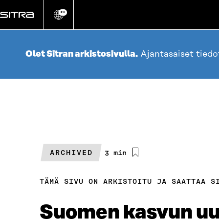
Siirry
suoraan
FI
Vaihda
sivuston
sisältöön
kieli
Olet Sitran arkistosivulla.
Ajantasaiset tied
ARCHIVED
Arvioitu
3 min
lukuaika
TÄMÄ SIVU ON ARKISTOITU JA SAATTAA S
Suomen kasvun uus