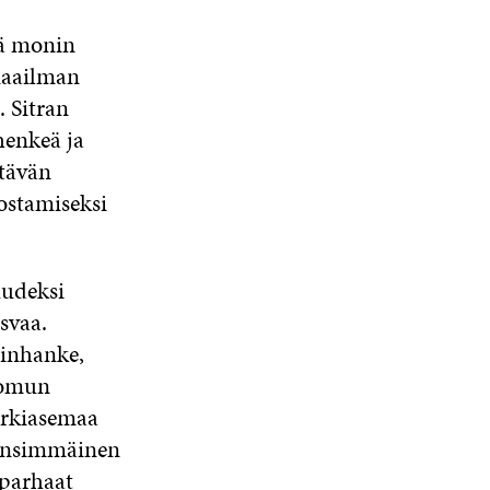
lä monin
maailman
. Sitran
henkeä ja
stävän
ostamiseksi
uudeksi
svaa.
ainhanke,
aromun
kärkiasemaa
 ensimmäinen
parhaat