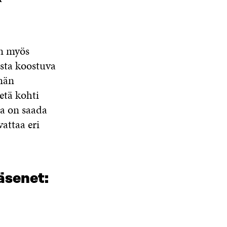
on myös
ista koostuva
män
etä kohti
na on saada
attaa eri
äsenet: