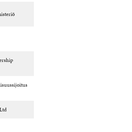
isteriö
ership
isuussijoitus
Ltd