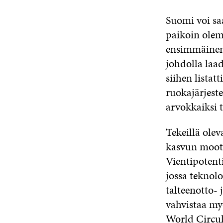
Suomi voi sa
paikoin ole
ensimmäinen k
johdolla laa
siihen listat
ruokajärjest
arvokkaiksi t
Tekeillä ole
kasvun moott
Vientipotent
jossa teknol
talteenotto- 
vahvistaa my
World Circul