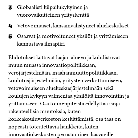
Globaalisti kilpailukykyinen ja
vuorovaikutteinen yrityskenttä
Vetovoimaiset, kansainvälistyneet aluekeskukset
Osaavat ja motivoituneet yksilöt ja yrittämiseen
kannustava ilmapiiri
Ehdotukset kattavat laajan alueen ja kohdistuvat
muun muassa innovaatiopolitiikkaan,
verojärjestelmään, maahanmuuttopolitiikkaan,
koulutusjärjestelmään, yritysten verkottumiseen,
vetovoimaiseen aluekeskusjärjestelmään sekä
koulujen kykyyn valmentaa yksilöitä innovointiin ja
yrittämiseen. Osa toimenpiteistä edellyttää isoja
rakenteellisia muutoksia, kuten
korkeakouluverkoston keskittämistä, osa taas on
nopeasti toteutettavia hankkeita, kuten
innovaatiokeskusten perustaminen kasvaville