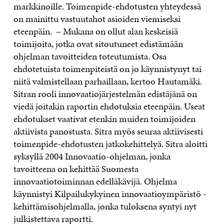
markkinoille. Toimenpide-ehdotusten yhteydessä
on mainittu vastuutahot asioiden viemiseksi
eteenpäin. – Mukana on ollut alan keskeisiä
toimijoita, jotka ovat sitoutuneet edistämään
ohjelman tavoitteiden toteutumista. Osa
ehdotetuista toimenpiteistä on jo käynnistynyt tai
niitä valmistellaan parhaillaan, kertoo Hautamäki.
Sitran rooli innovaatiojärjestelmän edistäjänä on
viedä joitakin raportin ehdotuksia eteenpäin. Useat
ehdotukset vaativat etenkin muiden toimijoiden
aktiivista panostusta. Sitra myös seuraa aktiivisesti
toimenpide-ehdotusten jatkokehittelyä. Sitra aloitti
syksyllä 2004 Innovaatio-ohjelman, jonka
tavoitteena on kehittää Suomesta
innovaatiotoiminnan edelläkävijä. Ohjelma
käynnistyi Kilpailukykyinen innovaatioympäristö -
kehittämis­ohjelmalla, jonka tuloksena syntyi nyt
julkistettava raportti.