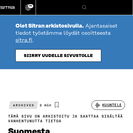
Siirry
FI
suoraan
Vaihda
Hae
sivuston
sisältöön
kieli
Olet Sitran arkistosivulla.
Ajantasaiset
tiedot työstämme löydät osoitteesta
sitra.fi
.
SIIRRY UUDELLE SIVUSTOLLE
Arvioitu
2 min
KUUNTELE
ARCHIVED
lukuaika
TÄMÄ SIVU ON ARKISTOITU JA SAATTAA SISÄLTÄÄ
VANHENTUNUTTA TIETOA
Suomesta