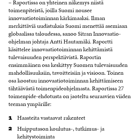
– Raportissa on yhteinen näkemys niistä
toimenpiteistä, joilla Suomi nousee
innovaatiotoiminnan kärkimaaksi. Ilman
merkittäviä uudistuksia Suomi menettää asemiaan
globaalissa taloudessa, sanoo Sitran Innovaatio-
ohjelman johtaja Antti Hautamäki. Raportti
käsittelee innovaatiotoiminnan kehittämistä
tulevaisuuden perspektiivistä. Raportin
ensimmäinen osa keskittyy Suomen tulevaisuuden
mahdollisuuksiin, tavoitteisiin ja visioon. Toinen
osa koostuu innovaatiotoiminnan kehittämiseen
tähtäävästä toimenpideohjelmasta. Raportissa 27
toimenpide-ehdotusta on jaoteltu seuraavien viiden
teeman ympärille:
Haasteita vastaavat rakenteet
Huipputason koulutus-, tutkimus- ja
kehitystoiminta