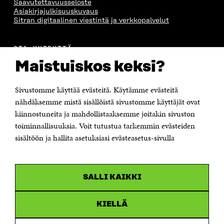
Saavutettavuusseloste
Asiakirjajulkisuuskuvaus
Sitran digitaalinen viestintä ja verkkopalvelut
OTA YHTEYTTÄ
Suomen itsenäisyyden juhlarahasto Sitra
Maistuiskos keksi?
Itämerenkatu 11-13, PL 160,
00181 Helsinki
Sivustomme käyttää evästeitä. Käytämme evästeitä
Puhelin +358 294 618 991
Sähköpostiosoite
nähdäksemme mistä sisällöistä sivustomme käyttäjät ovat
etunimi.sukunimi@sitra.fi tai sitra@sitra.fi
kiinnostuneita ja mahdollistaaksemme joitakin sivuston
Saapumisohjeet
toiminnallisuuksia. Voit tutustua tarkemmin evästeiden
sisältöön ja hallita asetuksiasi evästeasetus-sivulla
Y-tunnus 0202132-3
OLEMME NÄISSÄ SOMEISSA
SALLI KAIKKI
Facebook
Avautuu
uudessa
Linkedin
ikkunassa
KIELLÄ
Avautuu
uudessa
Youtube