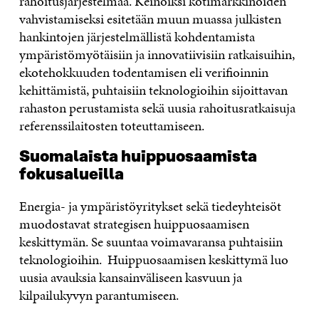
rahoitusjärjestelmää. Keinoiksi kotimarkkinoiden
vahvistamiseksi esitetään muun muassa julkisten
hankintojen järjestelmällistä kohdentamista
ympäristömyötäisiin ja innovatiivisiin ratkaisuihin,
ekotehokkuuden todentamisen eli verifioinnin
kehittämistä, puhtaisiin teknologioihin sijoittavan
rahaston perustamista sekä uusia rahoitusratkaisuja
referenssilaitosten toteuttamiseen.
Suomalaista huippuosaamista
fokusalueilla
Energia- ja ympäristöyritykset sekä tiedeyhteisöt
muodostavat strategisen huippuosaamisen
keskittymän. Se suuntaa voimavaransa puhtaisiin
teknologioihin. Huippuosaamisen keskittymä luo
uusia avauksia kansainväliseen kasvuun ja
kilpailukyvyn parantumiseen.