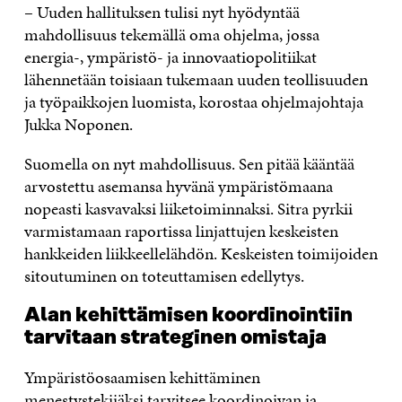
– Uuden hallituksen tulisi nyt hyödyntää
mahdollisuus tekemällä oma ohjelma, jossa
energia-, ympäristö- ja innovaatiopolitiikat
lähennetään toisiaan tukemaan uuden teollisuuden
ja työpaikkojen luomista, korostaa ohjelmajohtaja
Jukka Noponen.
Suomella on nyt mahdollisuus. Sen pitää kääntää
arvostettu asemansa hyvänä ympäristömaana
nopeasti kasvavaksi liiketoiminnaksi. Sitra pyrkii
varmistamaan raportissa linjattujen keskeisten
hankkeiden liikkeellelähdön. Keskeisten toimijoiden
sitoutuminen on toteuttamisen edellytys.
Alan kehittämisen koordinointiin
tarvitaan strateginen omistaja
Ympäristöosaamisen kehittäminen
menestystekijäksi tarvitsee koordinoivan ja