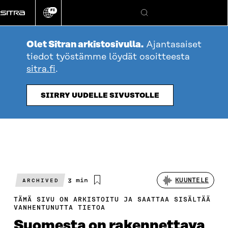
Siirry
FI
suoraan
Vaihda
Hae
sivuston
sisältöön
kieli
Olet Sitran arkistosivulla.
Ajantasaiset
tiedot työstämme löydät osoitteesta
sitra.fi
.
SIIRRY UUDELLE SIVUSTOLLE
Arvioitu
3 min
KUUNTELE
ARCHIVED
lukuaika
TÄMÄ SIVU ON ARKISTOITU JA SAATTAA SISÄLTÄÄ
VANHENTUNUTTA TIETOA
Suomesta on rakennettava