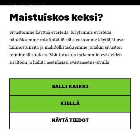
OTA YHTEYTTÄ
Suomen itsenäisyyden juhlarahasto Sitra
Maistuiskos keksi?
Itämerenkatu 11-13, PL 160,
00181 Helsinki
Sivustomme käyttää evästeitä. Käytämme evästeitä
Puhelin +358 294 618 991
Sähköpostiosoite
nähdäksemme mistä sisällöistä sivustomme käyttäjät ovat
etunimi.sukunimi@sitra.fi tai sitra@sitra.fi
kiinnostuneita ja mahdollistaaksemme joitakin sivuston
Saapumisohjeet
toiminnallisuuksia. Voit tutustua tarkemmin evästeiden
sisältöön ja hallita asetuksiasi evästeasetus-sivulla
Y-tunnus 0202132-3
OLEMME NÄISSÄ SOMEISSA
SALLI KAIKKI
Facebook
Avautuu
uudessa
Linkedin
ikkunassa
KIELLÄ
Avautuu
uudessa
Youtube
ikkunassa
Avautuu
NÄYTÄ TIEDOT
uudessa
Instagram
ikkunassa
Avautuu
uudessa