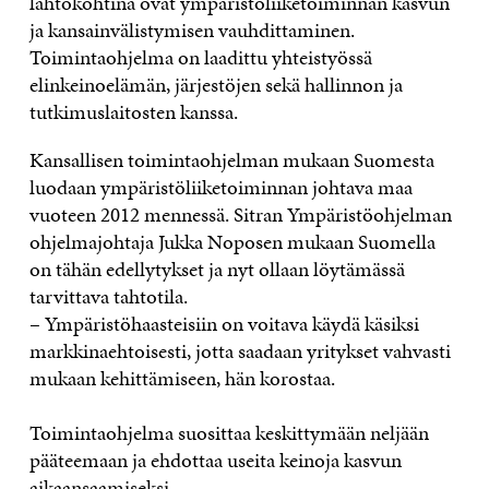
lähtökohtina ovat ympäristöliiketoiminnan kasvun
ja kansainvälistymisen vauhdittaminen.
Toimintaohjelma on laadittu yhteistyössä
elinkeinoelämän, järjestöjen sekä hallinnon ja
tutkimuslaitosten kanssa.
Kansallisen toimintaohjelman mukaan Suomesta
luodaan ympäristöliiketoiminnan johtava maa
vuoteen 2012 mennessä. Sitran Ympäristöohjelman
ohjelmajohtaja Jukka Noposen mukaan Suomella
on tähän edellytykset ja nyt ollaan löytämässä
tarvittava tahtotila.
– Ympäristöhaasteisiin on voitava käydä käsiksi
markkinaehtoisesti, jotta saadaan yritykset vahvasti
mukaan kehittämiseen, hän korostaa.
Toimintaohjelma suosittaa keskittymään neljään
pääteemaan ja ehdottaa useita keinoja kasvun
aikaansaamiseksi.