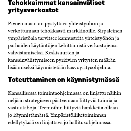
Tehokkaimmat kansainväliset
yritysverkostot
Pienen maan on pystyttävä yhteistyöhön ja
verkottumaan tehokkaasti markkinoille. Sirpaleinen
ympäristöala tarvitsee kannusteita yhteistyöhön ja
parhaiden käytäntöjen kehittämistä verkostojensa
vahvistamiseksi. Keskisuurten ja
kansainvälistymiseen pyrkivien yritysten määrän
lisäämiseksi käynnistetään kasvuyritysohjelma.
Toteuttaminen on käynnistymässä
Kansallisessa toimintaohjelmassa on linjattu näihin
neljään strategiseen pääteemaan liittyviä toimia ja
vastuutahoja. Teemoihin liittyviä hankkeita ollaan
jo käynnistämässä. Ympäristöliiketoiminnan
edellytyksiä on linjattava jo hallitusohjelmassa.