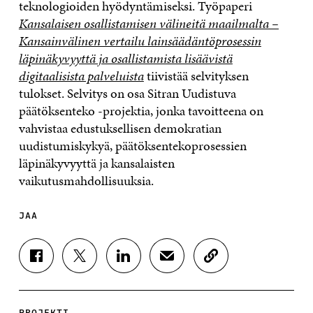
teknologioiden hyödyntämiseksi. Työpaperi
Kansalaisen osallistamisen välineitä maailmalta –
Kansainvälinen vertailu lainsäädäntöprosessin
läpinäkyvyyttä ja osallistamista lisäävistä
digitaalisista palveluista
tiivistää selvityksen
tulokset. Selvitys on osa Sitran Uudistuva
päätöksenteko -projektia, jonka tavoitteena on
vahvistaa edustuksellisen demokratian
uudistumiskykyä, päätöksentekoprosessien
läpinäkyvyyttä ja kansalaisten
vaikutusmahdollisuuksia.
JAA
J
J
J
J
K
A
A
A
A
O
A
A
A
A
P
F
T
L
S
I
A
W
I
Ä
O
PROJEKTI