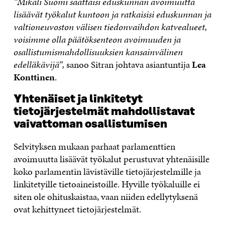
”Mikäli Suomi saattaisi eduskunnan avoimuutta
lisäävät työkalut kuntoon ja ratkaisisi eduskunnan ja
valtioneuvoston välisen tiedonvaihdon katvealueet,
voisimme olla päätöksenteon avoimuuden ja
osallistumismahdollisuuksien kansainvälinen
edelläkävijä”,
sanoo Sitran johtava asiantuntija
Lea
Konttinen
.
Yhtenäiset ja linkitetyt
tietojärjestelmät mahdollistavat
vaivattoman osallistumisen
Selvityksen mukaan parhaat parlamenttien
avoimuutta lisäävät työkalut perustuvat yhtenäisille
koko parlamentin lävistäville tietojärjestelmille ja
linkitetyille tietoaineistoille. Hyville työkaluille ei
siten ole ohituskaistaa, vaan niiden edellytyksenä
ovat kehittyneet tietojärjestelmät.