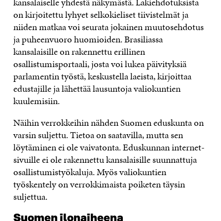
kansalaiselle yhdestä näkymästä. Lakiehdotuksista
on kirjoitettu lyhyet selkokieliset tiivistelmät ja
niiden matkaa voi seurata jokainen muutosehdotus
ja puheenvuoro huomioiden. Brasiliassa
kansalaisille on rakennettu erillinen
osallistumisportaali, josta voi lukea päivityksiä
parlamentin työstä, keskustella laeista, kirjoittaa
edustajille ja lähettää lausuntoja valiokuntien
kuulemisiin.
Näihin verrokkeihin nähden Suomen eduskunta on
varsin suljettu. Tietoa on saatavilla, mutta sen
löytäminen ei ole vaivatonta. Eduskunnan internet-
sivuille ei ole rakennettu kansalaisille suunnattuja
osallistumistyökaluja. Myös valiokuntien
työskentely on verrokkimaista poiketen täysin
suljettua.
Suomen ilonaiheena