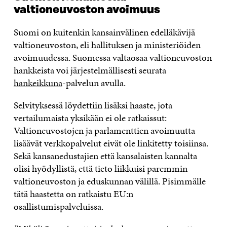
valtioneuvoston avoimuus
Suomi on kuitenkin kansainvälinen edelläkävijä
valtioneuvoston, eli hallituksen ja ministeriöiden
avoimuudessa. Suomessa valtaosaa valtioneuvoston
hankkeista voi järjestelmällisesti seurata
hankeikkuna
-palvelun avulla.
Selvityksessä löydettiin lisäksi haaste, jota
vertailumaista yksikään ei ole ratkaissut:
Valtioneuvostojen ja parlamenttien avoimuutta
lisäävät verkkopalvelut eivät ole linkitetty toisiinsa.
Sekä kansanedustajien että kansalaisten kannalta
olisi hyödyllistä, että tieto liikkuisi paremmin
valtioneuvoston ja eduskunnan välillä. Pisimmälle
tätä haastetta on ratkaistu EU:n
osallistumispalveluissa.