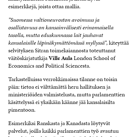
esimerkkejä, joista ottaa mallia.
”Suomessa valtioneuvoston avoimuus ja
osallistavuus on kansainvälisesti erinomaisella
tasolla, mutta eduskunnassa lait jauhavat
kansalaisille läpinäkymättömässä myllyssä”,
kiteyttää
selvityksen Sitran toimeksiannosta toteuttanut
väitöskirjatutkija
Ville Aula
London School of
Economics and Political Sciencesta.
Tarkastelluissa verrokkimaissa tilanne on toisin
päin: tietoa ei välttämättä heru hallituksen ja
ministeriöiden valmistelusta, mutta parlamenttien
käsittelyssä ei yksikään käänne jää kansalaisilta
pimentoon.
Esimerkiksi Ranskasta ja Kanadasta löytyvät
palvelut, joilla kaikki parlamenttien työ avautuu