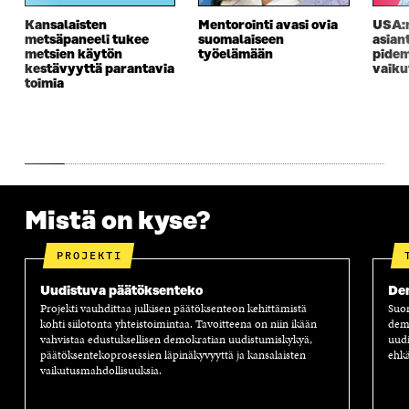
K
K
K
I
Kansalaisten
Mentorointi avasi ovia
USA:n
K
U
K
K
metsäpaneeli tukee
suomalaiseen
asian
U
N
U
K
metsien käytön
työelämään
pidem
N
A
N
U
kestävyyttä parantavia
vaiku
A
S
A
N
toimia
S
S
S
A
S
A
S
S
A
A
S
A
Mistä on kyse?
PROJEKTI
Uudistuva päätöksenteko
Dem
Projekti vauhdittaa julkisen päätöksenteon kehittämistä
Suom
kohti siilotonta yhteistoimintaa. Tavoitteena on niin ikään
demo
vahvistaa edustuksellisen demokratian uudistumiskykyä,
uudi
päätöksentekoprosessien läpinäkyvyyttä ja kansalaisten
ehk
vaikutusmahdollisuuksia.