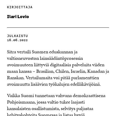
KIRJOITTAJA
Ilari Lovio
JULKAISTU
16.06.2022
Sitra vertaili Suomen eduskunnan ja
valtioneuvoston lainsäädäntöprosessin
avoimuuteen liittyviä digitaalisia palveluita viiden
maan kanssa – Brasilian, Chilen, Israelin, Kanadan ja
Ranskan. Vertailumaita voi pitää parlamenttien
avoimuutta lisäävien työkalujen edelläkävijöinä.
Vaikka Suomi tunnetaan vahvana demokraattisena
Pohjoismaana, jossa valtio tukee laajasti
kansalaisten osallistumista, selvitys paljastaa
kehityskohteita Suomessa ja listaa hyviä