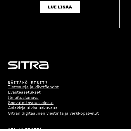
LUE LISÄÄ
NÄITÄKÖ ETSIT?
Tietosuoja ja käyttöehdot
Evästeasetukset
Ilmoituskanava
Saavutettavuusseloste
Asiakirjajulkisuuskuvaus
Sitran digitaalinen viestintä ja verkkopalvelut
OTA YHTEYTTÄ