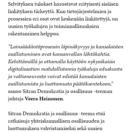
Selvityksen tulokset korostavat erityisesti sisäisen
linkityksen tärkeyttä. Kun tietojärjestelmien ja
prosessien eri osat ovat keskenään linkitettyjä, on
uusien työkalujen ja toiminnallisuuksien
rakentaminen helppoa.
”Lainsäädäntöprosessin läpinäkyvyys ja kansalaisten
osallistuminen ovat kansanvallan lähtökohtia.
Kehittämällä ja ottamalla käyttöön nykyaikaisia
digitalisaation mahdollistamia työkaluja eduskunta
ja valtioneuvosto voivat edistää kansalaisten
osallistumista ja luottamusta päätöksentekoon,”
sanoo Sitran Demokratia ja osallisuus -teeman
johtaja
Veera Heinonen
.
Sitran Demokratia ja osallisuus -teema etsii
ratkaisuja yhteiskunnallisen osallisuuden ja
luottamuksen vahvistamiseksi sekä uusien