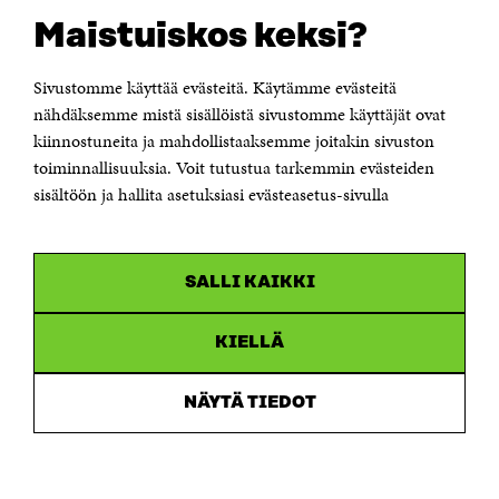
Suomen itsenäisyyden juhlarahasto Sitra
Maistuiskos keksi?
Itämerenkatu 11-13, PL 160,
00181 Helsinki
Sivustomme käyttää evästeitä. Käytämme evästeitä
Puhelin +358 294 618 991
Sähköpostiosoite
nähdäksemme mistä sisällöistä sivustomme käyttäjät ovat
etunimi.sukunimi@sitra.fi tai sitra@sitra.fi
kiinnostuneita ja mahdollistaaksemme joitakin sivuston
Saapumisohjeet
toiminnallisuuksia. Voit tutustua tarkemmin evästeiden
sisältöön ja hallita asetuksiasi evästeasetus-sivulla
Y-tunnus 0202132-3
OLEMME NÄISSÄ SOMEISSA
SALLI KAIKKI
Facebook
Avautuu
uudessa
Linkedin
ikkunassa
KIELLÄ
Avautuu
uudessa
Youtube
ikkunassa
Avautuu
NÄYTÄ TIEDOT
uudessa
Instagram
ikkunassa
Avautuu
uudessa
ikkunassa