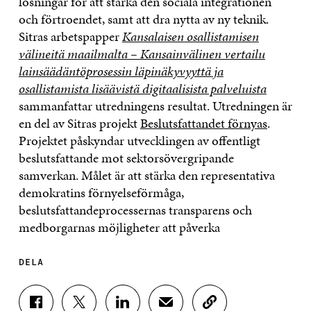
lösningar för att stärka den sociala integrationen
och förtroendet, samt att dra nytta av ny teknik.
Sitras arbetspapper
Kansalaisen osallistamisen
välineitä maailmalta – Kansainvälinen vertailu
lainsäädäntöprosessin läpinäkyvyyttä ja
osallistamista lisäävistä digitaalisista palveluista
sammanfattar utredningens resultat. Utredningen är
en del av Sitras projekt
Beslutsfattandet förnyas
.
Projektet påskyndar utvecklingen av offentligt
beslutsfattande mot sektorsövergripande
samverkan. Målet är att stärka den representativa
demokratins förnyelseförmåga,
beslutsfattandeprocessernas transparens och
medborgarnas möjligheter att påverka
DELA
D
D
D
D
K