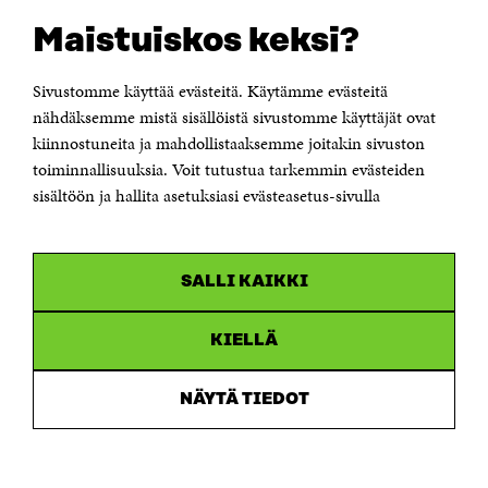
Sitra's digitala kommunikation och webbtjänster
Maistuiskos keksi?
KONTAKTA OSS
Jubileumsfonden för Finlands självständighet Sitra
Sivustomme käyttää evästeitä. Käytämme evästeitä
Östersjögatan 11–13, PB 160,
nähdäksemme mistä sisällöistä sivustomme käyttäjät ovat
00181 Helsingfors
kiinnostuneita ja mahdollistaaksemme joitakin sivuston
Tfn +358 294 618 991
toiminnallisuuksia. Voit tutustua tarkemmin evästeiden
Personalens e-postadresser har formen:
sisältöön ja hallita asetuksiasi evästeasetus-sivulla
fornamn.efternamn@sitra.fi
KANALER
SALLI KAIKKI
Facebook
Öppnas
i
Linkedin
ett
KIELLÄ
Öppnas
nytt
i
fönster
Youtube
ett
Öppnas
NÄYTÄ TIEDOT
nytt
i
fönster
Instagram
ett
Öppnas
nytt
i
fönster
ett