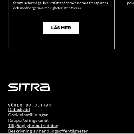
förnyelseförmåga, beslutsfattandeprocessernas transparens
pola
och medborgarnas möjligheter att påverka.
LÄS MER
SÖKER DU DETTA?
Dataskydd
Cookieinställningar
Rapporteringskanal
Tillgänglighetsutredning
Beskrivning av handlingsoffentligheten