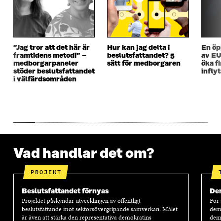
T
T
T
T
T
F
T
F
F
Ö
F
Ö
Ö
N
Ö
N
N
S
N
S
”Jag tror att det här är
Hur kan jag delta i
En öp
S
T
S
T
framtidens metodi” –
beslutsfattandet? 5
av EU
T
E
T
E
medborgarpaneler
sätt för medborgaren
öka f
E
R
E
R
stöder beslutsfattandet
infly
R
R
i välfärdsområden
Vad handlar det om?
PROJEKT
Beslutsfattandet förnyas
Dem
Projektet påskyndar utvecklingen av offentligt
För 
beslutsfattande mot sektorsövergripande samverkan. Målet
demo
är även att stärka den representativa demokratins
demo