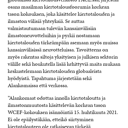
osana maailman kiertotalousfoorumia korkean
tason kokouksen, joka käsittelee kiertotalouden ja
ilmaston välisiä yhteyksiä. Se auttaa
valmistautumaan tuleviin kansainvälisiin
ilmastoneuvotteluihin ja pyrkii nostamaan
kiertotalouden tärkeämpään asemaan myös muissa
kansainvälisissä neuvotteluissa. Tavoitteena on
myös rakentaa siltoja yksityisen ja julkisen sektorin
välille sekä houkutella lisää kehittyviä maita mukaan
keskustelemaan kiertotalouden globaaleista
hyödyistä. Tapahtuma järjestetään sekä
Alankomaissa että verkossa.
”Alankomaat odottaa innolla kiertotaloutta ja
ilmastonmuutosta käsittelevän korkean tason
WCEF-kokouksen isännöintiä 15. huhtikuuta 2021.
Ei ole epäilystäkään, etteikö siirtyminen
kiertotalouteen ole ratkaisevan tärkeää