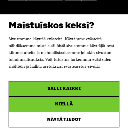
OTA YHTEYTTÄ
Suomen itsenäisyyden juhlarahasto Sitra
Maistuiskos keksi?
Itämerenkatu 11-13, PL 160,
00181 Helsinki
Sivustomme käyttää evästeitä. Käytämme evästeitä
Puhelin +358 294 618 991
Sähköpostiosoite
nähdäksemme mistä sisällöistä sivustomme käyttäjät ovat
etunimi.sukunimi@sitra.fi tai sitra@sitra.fi
kiinnostuneita ja mahdollistaaksemme joitakin sivuston
toiminnallisuuksia. Voit tutustua tarkemmin evästeiden
Saapumisohjeet
sisältöön ja hallita asetuksiasi evästeasetus-sivulla
Y-tunnus 0202132-3
OLEMME NÄISSÄ SOMEISSA
SALLI KAIKKI
Facebook
Avautuu
uudessa
Linkedin
ikkunassa
KIELLÄ
Avautuu
uudessa
Youtube
ikkunassa
Avautuu
NÄYTÄ TIEDOT
uudessa
Instagram
ikkunassa