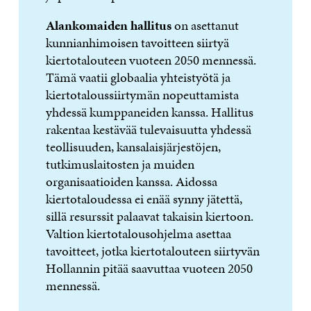
Alankomaiden hallitus
on asettanut
kunnianhimoisen tavoitteen siirtyä
kiertotalouteen vuoteen 2050 mennessä.
Tämä vaatii globaalia yhteistyötä ja
kiertotaloussiirtymän nopeuttamista
yhdessä kumppaneiden kanssa. Hallitus
rakentaa kestävää tulevaisuutta yhdessä
teollisuuden, kansalaisjärjestöjen,
tutkimuslaitosten ja muiden
organisaatioiden kanssa. Aidossa
kiertotaloudessa ei enää synny jätettä,
sillä resurssit palaavat takaisin kiertoon.
Valtion kiertotalousohjelma asettaa
tavoitteet, jotka kiertotalouteen siirtyvän
Hollannin pitää saavuttaa vuoteen 2050
mennessä.