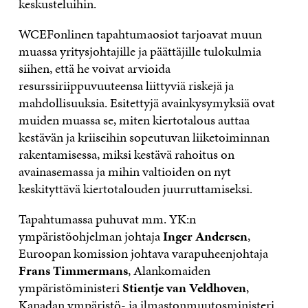
keskusteluihin.
WCEFonlinen tapahtumaosiot tarjoavat muun
muassa yritysjohtajille ja päättäjille tulokulmia
siihen, että he voivat arvioida
resurssiriippuvuuteensa liittyviä riskejä ja
mahdollisuuksia. Esitettyjä avainkysymyksiä ovat
muiden muassa se, miten kiertotalous auttaa
kestävän ja kriiseihin sopeutuvan liiketoiminnan
rakentamisessa, miksi kestävä rahoitus on
avainasemassa ja mihin valtioiden on nyt
keskityttävä kiertotalouden juurruttamiseksi.
Tapahtumassa puhuvat mm. YK:n
ympäristöohjelman johtaja
Inger Andersen
,
Euroopan komission johtava varapuheenjohtaja
Frans Timmermans
, Alankomaiden
ympäristöministeri
Stientje van Veldhoven
,
Kanadan ympäristö- ja ilmastonmuutosministeri