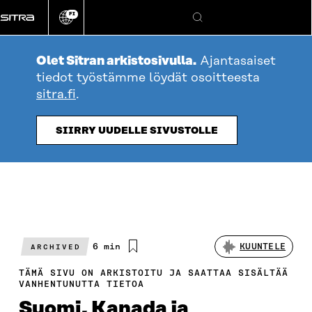
Siirry
FI
suoraan
Vaihda
Hae
sivuston
sisältöön
kieli
Olet Sitran arkistosivulla.
Ajantasaiset
tiedot työstämme löydät osoitteesta
sitra.fi
.
SIIRRY UUDELLE SIVUSTOLLE
Arvioitu
6 min
KUUNTELE
ARCHIVED
lukuaika
TÄMÄ SIVU ON ARKISTOITU JA SAATTAA SISÄLTÄÄ
VANHENTUNUTTA TIETOA
Suomi, Kanada ja