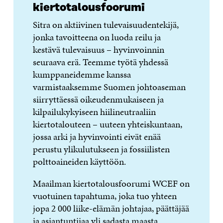
kiertotalousfoorumi
Sitra on aktiivinen tulevaisuudentekijä,
jonka tavoitteena on luoda reilu ja
kestävä tulevaisuus – hyvinvoinnin
seuraava erä. Teemme työtä yhdessä
kumppaneidemme kanssa
varmistaaksemme Suomen johtoaseman
siirryttäessä oikeudenmukaiseen ja
kilpailukykyiseen hiilineutraaliin
kiertotalouteen – uuteen yhteiskuntaan,
jossa arki ja hyvinvointi eivät enää
perustu ylikulutukseen ja fossiilisten
polttoaineiden käyttöön.
Maailman kiertotalousfoorumi WCEF on
vuotuinen tapahtuma, joka tuo yhteen
jopa 2 000 liike-elämän johtajaa, päättäjää
ja asiantuntijaa yli sadasta maasta