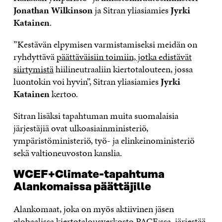
Jonathan Wilkinson
ja Sitran yliasiamies
Jyrki
Katainen
.
”Kestävän elpymisen varmistamiseksi meidän on
ryhdyttävä
päättäväisiin toimiin, jotka edistävät
siirtymistä
hiilineutraaliin kiertotalouteen, jossa
luontokin voi hyvin”, Sitran yliasiamies
Jyrki
Katainen
kertoo.
Sitran lisäksi tapahtuman muita suomalaisia
järjestäjiä ovat ulkoasiainministeriö,
ympäristöministeriö, työ- ja elinkeinoministeriö
sekä valtioneuvoston kanslia.
WCEF+Climate-tapahtuma
Alankomaissa päättäjille
Alankomaat, joka on myös aktiivinen jäsen
globaalissa kiertotalousverkosto PACE:ssa, järjestää