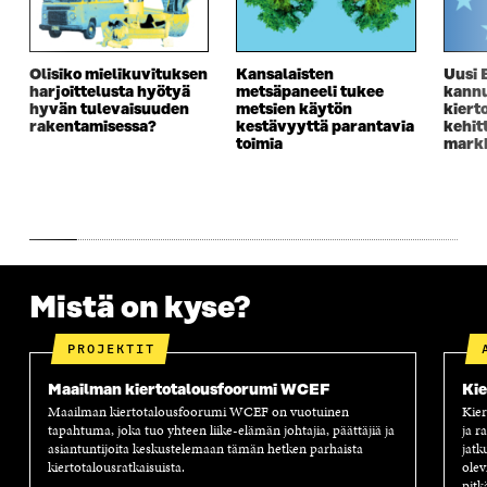
S
S
S
E
S
A
S
S
A
I
A
S
Olisiko mielikuvituksen
Kansalaisten
Uusi 
I
K
I
A
harjoittelusta hyötyä
metsäpaneeli tukee
kannu
K
K
K
I
hyvän tulevaisuuden
metsien käytön
kiert
K
U
K
K
rakentamisessa?
kestävyyttä parantavia
kehit
U
N
U
K
toimia
markk
N
A
N
U
A
S
A
N
S
S
S
A
S
A
S
S
A
A
S
A
Mistä on kyse?
PROJEKTIT
Maailman kiertotalousfoorumi WCEF
Kie
Maailman kiertotalousfoorumi WCEF on vuotuinen
Kier
tapahtuma, joka tuo yhteen liike-elämän johtajia, päättäjiä ja
ja r
asiantuntijoita keskustelemaan tämän hetken parhaista
jatk
kiertotalousratkaisuista.
olev
pitk