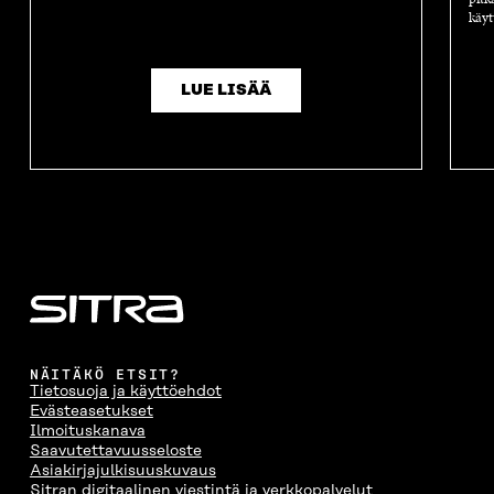
käyt
LUE LISÄÄ
NÄITÄKÖ ETSIT?
Tietosuoja ja käyttöehdot
Evästeasetukset
Ilmoituskanava
Saavutettavuusseloste
Asiakirjajulkisuuskuvaus
Sitran digitaalinen viestintä ja verkkopalvelut