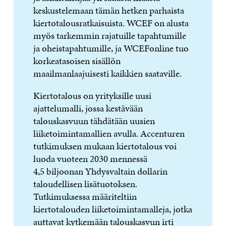
keskustelemaan tämän hetken parhaista
kiertotalousratkaisuista. WCEF on alusta
myös tarkemmin rajatuille tapahtumille
ja oheistapahtumille, ja WCEFonline tuo
korkeatasoisen sisällön
maailmanlaajuisesti kaikkien saataville.
Kiertotalous on yrityksille uusi
ajattelumalli, jossa kestävään
talouskasvuun tähdätään uusien
liiketoimintamallien avulla. Accenturen
tutkimuksen mukaan kiertotalous voi
luoda vuoteen 2030 mennessä
4,5 biljoonan Yhdysvaltain dollarin
taloudellisen lisätuotoksen.
Tutkimuksessa määriteltiin
kiertotalouden liiketoimintamalleja, jotka
auttavat kytkemään talouskasvun irti