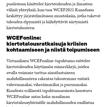
puolestaan käsittelee kiertotalouden ja ilmaston
välisiä yhteyksiä, kun taas WCEF2021 Kanadassa
keskittyy järjestelmätason muutoksiin, jotka tukevat
talouden elpymistä ja kiihdyttävät siirtymistä
kiertotalouteen.
WCEFonline:
kiertotalousratkaisuja kriisien
kohtaamiseen ja niistä toipumiseen
Virtuaalinen WCEFonline-tapahtuma esittelee
kiertotalouden käytännön esimerkkejä, joiden
avulla voimme tarttua ainutlaatuiseen
mahdollisuuteen rakentaa taloutemme entistä
vahvemmaksi, vihreämmäksi ja paremmaksi.
Kuudesta erillisestä tapahtumaosiosta koostuva
WCEFonline antaa koko maailman
kiertotalousyhteisölle mahdollisuuden osallistua