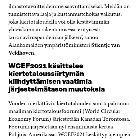
ilmastotavoitteidemme saavuttamiseksi. Meidän on
tunnistettava laaja ja kustannustehokas vaikutus,
joka kiertotaloudella voi olla kestävämmän
yhteiskunnan rakentamisessa erityisesti
koronaviruspandemian jälkeen”, sanoo
Alankomaiden ympäristöministeri
Stientje
van
Veldhoven
.
WCEF2021 käsittelee
kiertotaloussiirtymän
kiihdyttämisen vaatimia
järjestelmätason muutoksia
Vuoden merkittävin kiertotalouden suurtapahtuma
maailman kiertotalousfoorumi (World Circular
Economy Forum) järjestetään Kanadan Torontossa.
Foorumi järjestetään nyt ensimmäistä kertaa
Pohjois-Amerikassa. WCEF2021 keskittyy aiempien