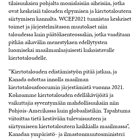
tilaisuuksien pohjalta monialaisiin aiheisiin, jotka
ovat keskeisiä talouden elpymisen ja kiertotalouteen
siirtymisen kannalta. WCEF2021 tunnistaa keskeiset
toimet ja järjestelmätason muutokset niin
taloudessa kuin päätöksenteossakin, jotka vaaditaan
pitkän aikavälin menestyksen edellytysten
luomiseksi maailmanlaajuisesti kukoistavalle
kiertotaloudelle.
”Kiertotalouden edistämistyön pitää jatkua, ja
Kanada odottaa innolla maailman
kiertotalousfoorumin järjestämistä vuonna 2021.
Kokoamme kiertotalouden edelläkävijöitä ja
vaikuttajia syventymään mahdollisuuksiin niin
Pohjois-Amerikassa kuin globaalistikin. Tapahtuma
viitoittaa tietä kestävään tulevaisuuteen ja
siirtymiseen kiertotalouteen kaikkialla maailmassa”,
Kanadan ympäristö- ja ilmastonmuutosministeri