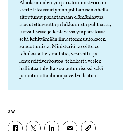
Alankomaiden ympäristöministeriö on
kiertotaloussiirtymän johtamisen ohella
sitoutunut parantamaan elämänlaatua,
saavutettavuutta ja liikkumista puhtaassa,
turvallisessa ja kestävässä ympäristössä
sekä kehittämään ilmastonmuutokseen
sopeutumista. Ministeriö tavoittelee
tehokasta tie-, rautatie, vesireitti- ja
lentoreittiverkostoa, tehokasta vesien
hallintaa tulvilta suojautumiseksi sekä
parantunutta ilman ja veden laatua.
JAA
J
J
J
J
K