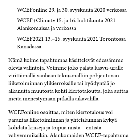
WCEFonline 29. ja 30. syyskuuta 2020 verkossa
WCEF+Climate 15. ja 16. huhtikuuta 2021
Alankomaissa ja verkossa
WCEF2021 13.–15. syyskuuta 2021 Torontossa
Kanadassa.
Nämä kolme tapahtumaa käsittelevät edessämme
olevia valintoja. Voimme joko palata kasvu-uralle
virittämällä vanhaan talousmalliin pohjautuvan
liiketoiminnan ylikierroksille tai hyödyntää jo
alkanutta muutosta kohti kiertotaloutta, joka auttaa
meitä menestymään pitkällä aikavälillä.
WCEFonline osoittaa, miten kiertotalous voi
parantaa liiketoiminnan ja yhteiskunnan kykyä
kohdata kriisejä ja toipua niistä – entistä
vahvemmiksikin. Alankomaiden WCEF-tapahtuma