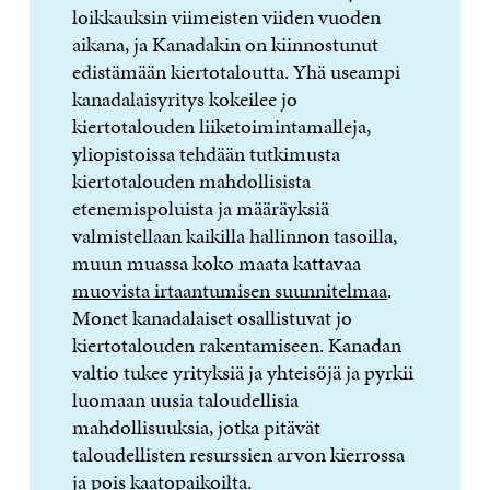
loikkauksin viimeisten viiden vuoden
aikana, ja Kanadakin on kiinnostunut
edistämään kiertotaloutta. Yhä useampi
kanadalaisyritys kokeilee jo
kiertotalouden liiketoimintamalleja,
yliopistoissa tehdään tutkimusta
kiertotalouden mahdollisista
etenemispoluista ja määräyksiä
valmistellaan kaikilla hallinnon tasoilla,
muun muassa koko maata kattavaa
muovista irtaantumisen suunnitelmaa
.
Monet kanadalaiset osallistuvat jo
kiertotalouden rakentamiseen. Kanadan
valtio tukee yrityksiä ja yhteisöjä ja pyrkii
luomaan uusia taloudellisia
mahdollisuuksia, jotka pitävät
taloudellisten resurssien arvon kierrossa
ja pois kaatopaikoilta.