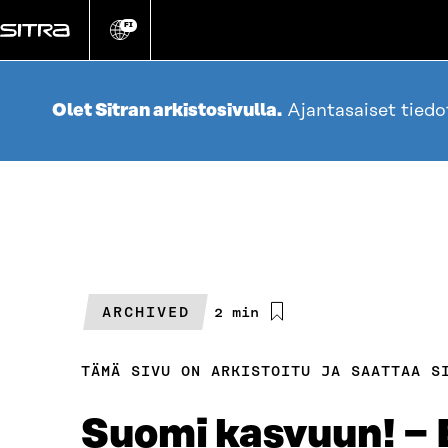
Siirry
suoraan
FI
Vaihda
sivuston
sisältöön
kieli
Olet Sitran arkistosivulla.
Ajantasaiset tied
ARCHIVED
Arvioitu
2 min
lukuaika
TÄMÄ SIVU ON ARKISTOITU JA SAATTAA S
Suomi kasvuun! −