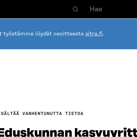
ot työstämme löydät osoitteesta
sitra.fi
.
ISÄLTÄÄ VANHENTUNUTTA TIETOA
 Eduskunnan kasvuyrit