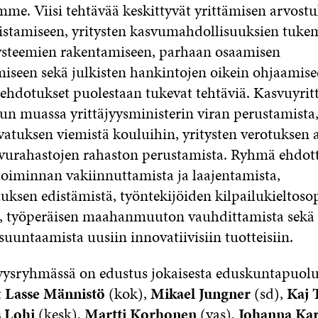
mme. Viisi tehtävää keskittyvät yrittämisen arvostu
stamiseen, yritysten kasvumahdollisuuksien tukem
ysteemien rakentamiseen, parhaan osaamisen
iseen sekä julkisten hankintojen oikein ohjaamise
hdotukset puolestaan tukevat tehtäviä. Kasvuyri
un muassa yrittäjyysministerin viran perustamista
svatuksen viemistä kouluihin, yritysten verotuksen 
vurahastojen rahaston perustamista. Ryhmä ehdot
oiminnan vakiinnuttamista ja laajentamista,
uksen edistämistä, työntekijöiden kilpailukieltos
a, työperäisen maahanmuuton vauhdittamista sekä 
uuntaamista uusiin innovatiivisiin tuotteisiin.
yysryhmässä on edustus jokaisesta eduskuntapuolu
t
Lasse Männistö
(kok),
Mikael Jungner
(sd),
Kaj 
 Lohi
(kesk),
Martti Korhonen
(vas),
Johanna Ka