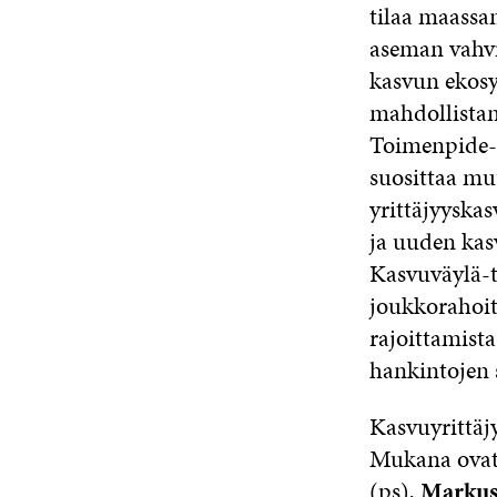
tilaa maassa
aseman vahvi
kasvun ekos
mahdollistam
Toimenpide-e
suosittaa mu
yrittäjyyska
ja uuden kas
Kasvuväylä-t
joukkorahoit
rajoittamist
hankintojen s
Kasvuyrittäj
Mukana ova
(ps),
Markus