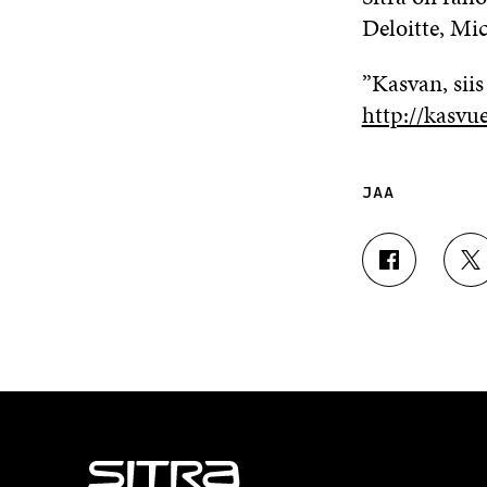
Deloitte, Mic
”Kasvan, siis
http://kasvue
JAA
J
J
A
A
A
A
F
T
A
W
C
I
E
T
B
T
O
E
O
R
K
I