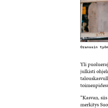
Oranssin työ
Yli puoluera
julkisti ohj
talouskasvull
toimenpidesu
”Kasvan, siis
merkitys Suo