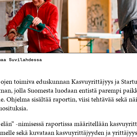
maa Suvilahdessa
jojen toimiva eduskunnan Kasvuyrittäjyys ja Star
elman, jolla Suomesta luodaan entistä parempi paik
e. Ohjelma sisältää raportin, viisi tehtävää sekä nä
osituksia.
 elän” -nimisessä raportissa määritellään kasvuyritt
melle sekä kuvataan kasvuyrittäjyyden ja yrittäjy