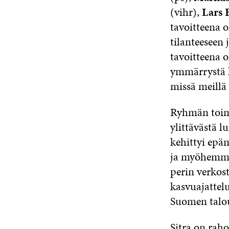
(vihr),
Lars 
tavoitteena 
tilanteeseen 
tavoitteena o
ymmärrystä k
missä meillä
Ryhmän toimi
ylittävästä l
kehittyi epä
ja myöhemmin
perin verkos
kasvuajattel
Suomen talo
Sitra on rah