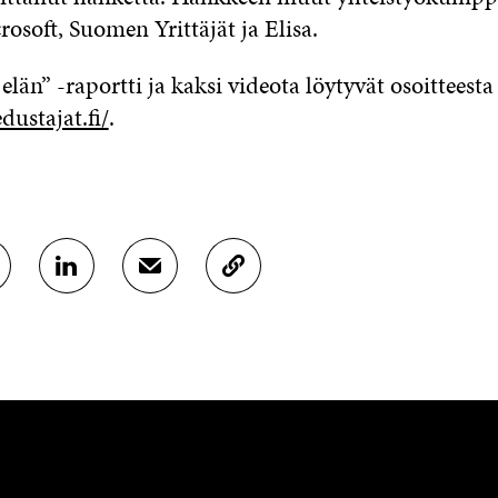
rosoft, Suomen Yrittäjät ja Elisa.
 elän” -raportti ja kaksi videota löytyvät osoitteesta
dustajat.fi/
.
J
J
K
A
A
O
A
A
P
L
S
I
I
Ä
O
N
H
I
K
K
A
E
Ö
R
D
P
T
I
O
I
N
S
K