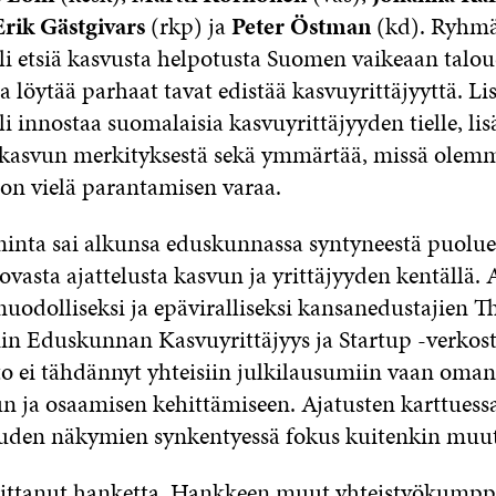
Erik Gästgivars
(rkp) ja
Peter Östman
(kd). Ryhm
oli etsiä kasvusta helpotusta Suomen vaikeaan talou
ja löytää parhaat tavat edistää kasvuyrittäjyyttä. Li
li innostaa suomalaisia kasvuyrittäjyyden tielle, lis
asvun merkityksestä sekä ymmärtää, missä olemm
 on vielä parantamisen varaa.
nta sai alkunsa eduskunnassa syntyneestä puolue
uovasta ajattelusta kasvun ja yrittäjyyden kentällä. 
muodolliseksi ja epäviralliseksi kansanedustajien 
 Eduskunnan Kasvuyrittäjyys ja Startup -verkost
to ei tähdännyt yhteisiin julkilausumiin vaan oman
un ja osaamisen kehittämiseen. Ajatusten karttuess
uden näkymien synkentyessä fokus kuitenkin muut
oittanut hanketta. Hankkeen muut yhteistyökumpp