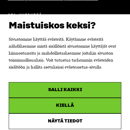
OTA YHTEYTTÄ
Suomen itsenäisyyden juhlarahasto Sitra
Maistuiskos keksi?
Itämerenkatu 11-13, PL 160,
00181 Helsinki
Sivustomme käyttää evästeitä. Käytämme evästeitä
Puhelin +358 294 618 991
Sähköpostiosoite
nähdäksemme mistä sisällöistä sivustomme käyttäjät ovat
etunimi.sukunimi@sitra.fi tai sitra@sitra.fi
kiinnostuneita ja mahdollistaaksemme joitakin sivuston
Saapumisohjeet
toiminnallisuuksia. Voit tutustua tarkemmin evästeiden
sisältöön ja hallita asetuksiasi evästeasetus-sivulla
Y-tunnus 0202132-3
OLEMME NÄISSÄ SOMEISSA
SALLI KAIKKI
Facebook
Avautuu
uudessa
Linkedin
ikkunassa
KIELLÄ
Avautuu
uudessa
Youtube
ikkunassa
Avautuu
NÄYTÄ TIEDOT
uudessa
Instagram
ikkunassa