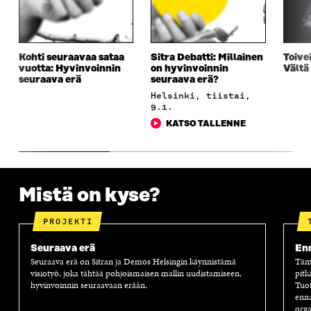
S
S
S
E
S
A
S
S
A
I
A
S
I
K
I
A
K
K
K
I
Kohti seuraavaa sataa
Sitra Debatti: Millainen
Toivei
K
U
K
K
vuotta: Hyvinvoinnin
on hyvinvoinnin
Vältä
seuraava erä
seuraava erä?
U
N
U
K
N
A
N
U
Helsinki, tiistai,
A
S
A
N
9.1.
S
S
S
A
KATSO TALLENNE
S
A
S
S
A
A
S
A
Mistä on kyse?
PROJEKTI
Seuraava erä
Enn
Seuraava erä on Sitran ja Demos Helsingin käynnistämä
Tämä
visiotyö, joka tähtää pohjoismaisen mallin uudistamiseen,
pitk
hyvinvoinnin seuraavaan erään.
Tuot
enna
orga