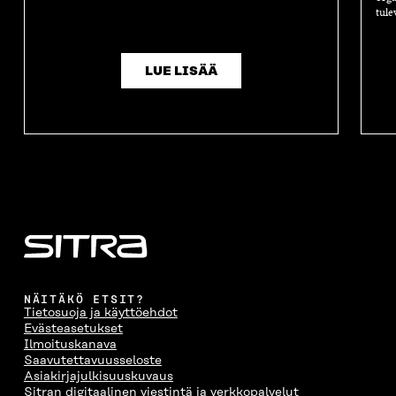
tule
LUE LISÄÄ
NÄITÄKÖ ETSIT?
Tietosuoja ja käyttöehdot
Evästeasetukset
Ilmoituskanava
Saavutettavuusseloste
Asiakirjajulkisuuskuvaus
Sitran digitaalinen viestintä ja verkkopalvelut