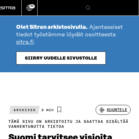
Siirry
FI
suoraan
Vaihda
Hae
sivuston
sisältöön
kieli
Olet Sitran arkistosivulla.
Ajantasaiset
tiedot työstämme löydät osoitteesta
sitra.fi
.
SIIRRY UUDELLE SIVUSTOLLE
Arvioitu
2 min
KUUNTELE
ARCHIVED
lukuaika
TÄMÄ SIVU ON ARKISTOITU JA SAATTAA SISÄLTÄÄ
VANHENTUNUTTA TIETOA
Suomi tarvitsee visioita