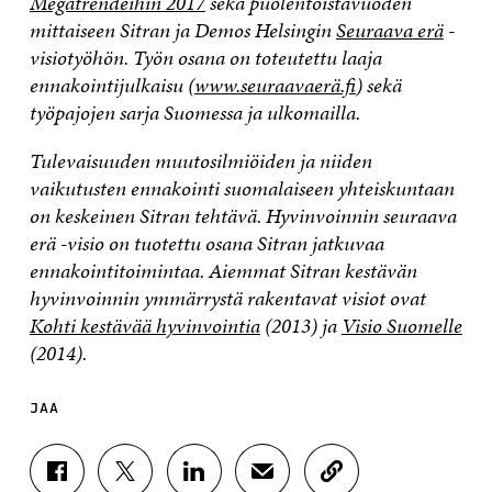
Megatrendeihin 2017
sekä puolentoistavuoden
mittaiseen Sitran ja Demos Helsingin
Seuraava erä
-
visiotyöhön. Työn osana on toteutettu laaja
ennakointijulkaisu (
www.seuraavaerä.fi
) sekä
työpajojen sarja Suomessa ja ulkomailla.
Tulevaisuuden muutosilmiöiden ja niiden
vaikutusten ennakointi suomalaiseen yhteiskuntaan
on keskeinen Sitran tehtävä. Hyvinvoinnin seuraava
erä -visio on tuotettu osana Sitran jatkuvaa
ennakointitoimintaa. Aiemmat Sitran kestävän
hyvinvoinnin ymmärrystä rakentavat visiot ovat
Kohti kestävää hyvinvointia
(2013) ja
Visio Suomelle
(2014).
JAA
J
J
J
J
K