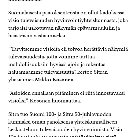
Suomalaisesta päätöksenteosta on ollut kadoksissa
visio tulevaisuuden hyvinvointiyhteiskunnasta, joka
tarjoaisi uskottavan näkymän epävarmuuksiin ja
haasteisiin vastaamiseksi.
”Tarvitsemme visioita eli toivoa herättäviä näkymiä
tulevaisuudesta, jotta voimme tarttua
mahdollisuuksiin hyvissä ajoin ja rakentaa
haluamaamme tulevaisuutta”, kertoo Sitran
yliasiamies
Mikko Kosonen
.
”Asioiden ennallaan pitäminen ei riitä innostavaksi
visioksi”, Kosonen huomauttaa.
Sitra tuo Suomi 100- ja Sitra 50-juhlavuoden
kunniaksi oman panoksensa yhteiskunnalliseen
keskusteluun tulevaisuuden hyvinvoinnista. Visio
Hyvinvoinnin seuraavasta erästä
viitoittaa tietä