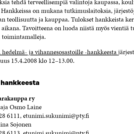
sia tehdä terveellisempiä valintoja kaupassa, koul
. Hankkeissa on mukana tutkimuslaitoksia, järjestöj
an teollisuutta ja kauppaa. Tulokset hankkeista ke
aikana. Tavoitteena on luoda niistä myös vientiä t
a toimintamalleja.
hedelmä- ja vihannesosastoille -hankkeesta
järjes
isuus 15.4.2008 klo 12–13.00.
t hankkeesta
varakauppa ry
taja Osmo Laine
28 6111, etunimi.sukunimi@pty.fi
lina Sojonen
28 6113, etunimi.sukunimi@pty.fi