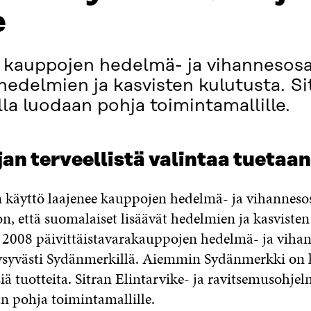
e
kauppojen hedelmä- ja vihannesosas
hedelmien ja kasvisten kulutusta. Sit
a luodaan pohja toimintamallille.
an terveellistä valintaa tuetaan
käyttö laajenee kauppojen hedelmä- ja vihannesosa
n, että suomalaiset lisäävät hedelmien ja kasvisten
2008 päivittäistavarakauppojen hedelmä- ja vihan
ysyvästi Sydänmerkillä. Aiemmin Sydänmerkki on 
siä tuotteita. Sitran Elintarvike- ja ravitsemusohj
an pohja toimintamallille.