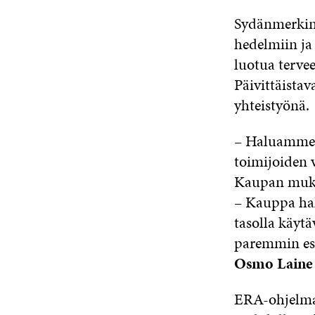
Sydänmerkin 
hedelmiin ja
luotua tervee
Päivittäistav
yhteistyönä.
– Haluamme k
toimijoiden v
Kaupan mukan
– Kauppa hal
tasolla käyt
paremmin esi
Osmo Laine
ERA-ohjelmas