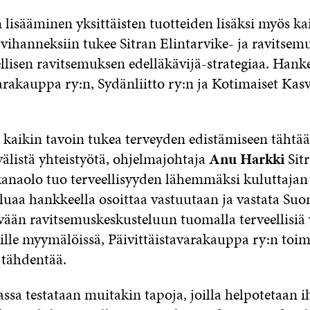
lisääminen yksittäisten tuotteiden lisäksi myös ka
 vihanneksiin tukee Sitran Elintarvike- ja ravitse
llisen ravitsemuksen edelläkävijä-strategiaa. Hank
arakauppa ry:n, Sydänliitto ry:n ja Kotimaiset Kasv
aikin tavoin tukea terveyden edistämiseen tähtä
älistä yhteistyötä, ohjelmajohtaja
Anu Harkki
Sitr
aolo tuo terveellisyyden lähemmäksi kuluttajan 
uaa hankkeella osoittaa vastuutaan ja vastata Suo
ävään ravitsemuskeskusteluun tuomalla terveellisiä 
lle myymälöissä, Päivittäistavarakauppa ry:n toim
tähdentää.
sa testataan muitakin tapoja, joilla helpotetaan 