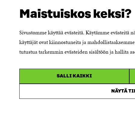
Tietosuoja ja käyttöehdot
Maistuiskos keksi?
Evästeasetukset
Ilmoituskanava
Saavutettavuusseloste
Sivustomme käyttää evästeitä. Käytämme evästeitä 
Asiakirjajulkisuuskuvaus
käyttäjät ovat kiinnostuneita ja mahdollistaaksemme 
Sitran digitaalinen viestintä ja
tutustua tarkemmin evästeiden sisältöön ja hallita as
verkkopalvelut
SALLI KAIKKI
NÄYTÄ T