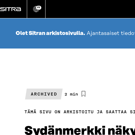
Siirry
suoraan
FI
Vaihda
sivuston
sisältöön
kieli
Olet Sitran arkistosivulla.
Ajantasaiset tied
ARCHIVED
Arvioitu
2 min
lukuaika
TÄMÄ SIVU ON ARKISTOITU JA SAATTAA S
Sydänmerkki näky