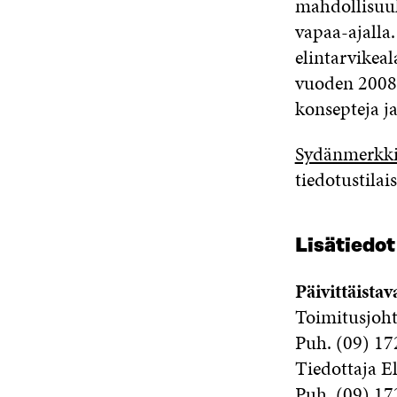
mahdollisuuk
vapaa-ajalla
elintarvikeal
vuoden 2008 
konsepteja j
Sydänmerkki 
tiedotustila
Lisätiedo
Päivittäista
Toimitusjoh
Puh. (09) 17
Tiedottaja E
Puh. (09) 17