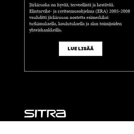
A
U
Järkiruoka on hyvää, terveellistä ja kestävää.
U
T
Elintarvike- ja ravitsemusohjelma (ERA) 2005-2008
T
U
vauhditti järkiruuan nostetta esimerkiksi
U
U
tutkimuksella, koulutuksella ja alan toimijoiden
U
U
yhteishankkeilla.
U
U
U
D
D
E
E
S
LUE LISÄÄ
S
S
S
A
A
I
I
K
K
K
K
U
U
N
N
A
A
S
S
S
S
A
A
NÄITÄKÖ ETSIT?