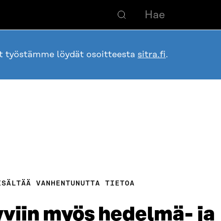
ot työstämme löydät osoitteesta
sitra.fi
.
ISÄLTÄÄ VANHENTUNUTTA TIETOA
viin myös hedelmä- ja