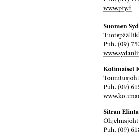
www.pty.fi
Suomen Sydä
Tuotepäällik
Puh. (09) 75
www.sydanliit
Kotimaiset K
Toimitusjoht
Puh. (09) 61
www.kotimais
Sitran Elint
Ohjelmajoht
Puh. (09) 61