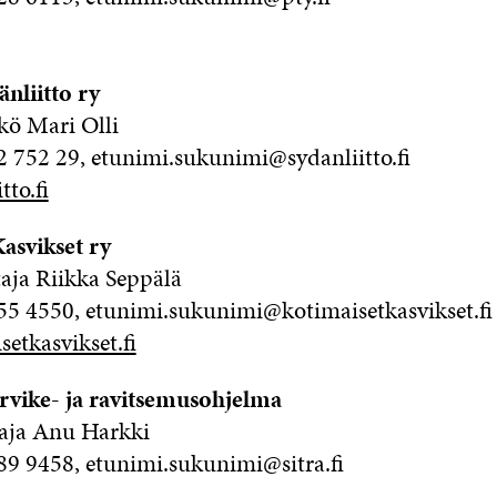
nliitto ry
kö Mari Olli
2 752 29, etunimi.sukunimi@sydanliitto.fi
to.fi
asvikset ry
aja Riikka Seppälä
55 4550, etunimi.sukunimi@kotimaisetkasvikset.fi
etkasvikset.fi
arvike- ja ravitsemusohjelma
aja Anu Harkki
89 9458, etunimi.sukunimi@sitra.fi