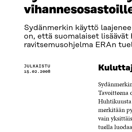
vihannesosastoill
Sydänmerkin käyttö laajenee 
on, että suomalaiset lisäävät 
ravitsemusohjelma ERAn tuell
JULKAISTU
Kuluttaj
15.02.2008
Sydänmerkin 
Tavoitteena o
Huhtikuusta 
merkitään p
vain yksittäi
tuella luoda