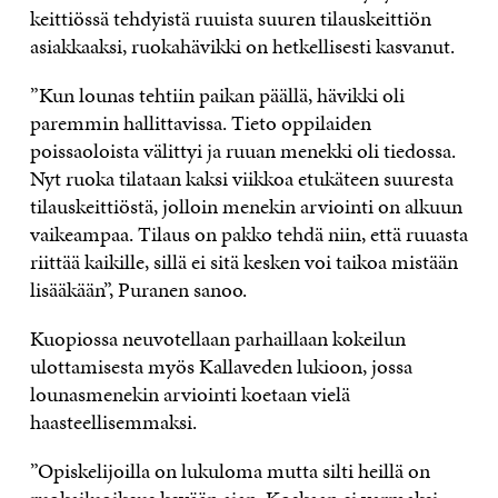
keittiössä tehdyistä ruuista suuren tilauskeittiön
asiakkaaksi, ruokahävikki on hetkellisesti kasvanut.
”Kun lounas tehtiin paikan päällä, hävikki oli
paremmin hallittavissa. Tieto oppilaiden
poissaoloista välittyi ja ruuan menekki oli tiedossa.
Nyt ruoka tilataan kaksi viikkoa etukäteen suuresta
tilauskeittiöstä, jolloin menekin arviointi on alkuun
vaikeampaa. Tilaus on pakko tehdä niin, että ruuasta
riittää kaikille, sillä ei sitä kesken voi taikoa mistään
lisääkään”, Puranen sanoo.
Kuopiossa neuvotellaan parhaillaan kokeilun
ulottamisesta myös Kallaveden lukioon, jossa
lounasmenekin arviointi koetaan vielä
haasteellisemmaksi.
”Opiskelijoilla on lukuloma mutta silti heillä on