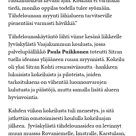
ruokailuoikeus kevään ajan. Koskaan ei varmaksi
tiedä, moniko oppilas todella tulee syömään.
Tähdelounaan myynti lähialueen tarvitseville
pienentäisi varmasti hävikkiä.”
Tähdelounaskäytäntö lähti viime kesänä liikkeelle
Jyväskylästä Vaajakummun koulusta, jossa
palvelupäällikkö
Paula Puikkonen
toteutti Sitran
tuella ideansa ylijääneen ruuan myynnistä. Kokeilu
oli yksi Sitran Kohti resurssiviisautta -hankkeen
lukuisista kokeiluista ja piloteista, joiden
tarkoituksena on vähentää luonnonvarojen
kulutusta ja päästöjä, mutta samalla lisätä alueen
hyvinvointia.
Kahden viikon kokeilusta tuli menestys, ja sitä
jatkettiin omatoimisesti koululla kokeiluajan
jälkeen. Jyväskylästä tähdelounasidea on levinnyt
muun muassa Rovaniemelle, Imatralle, Karstulaan,