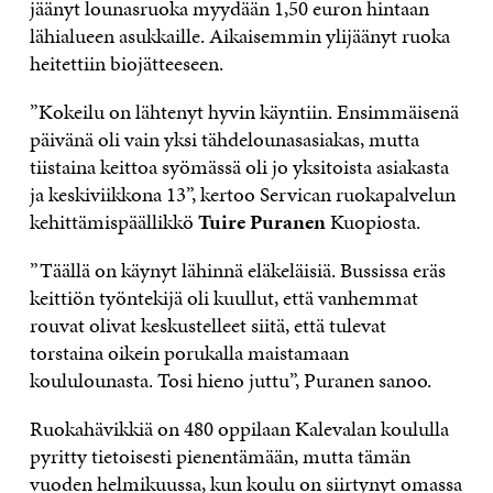
jäänyt lounasruoka myydään 1,50 euron hintaan
lähialueen asukkaille. Aikaisemmin ylijäänyt ruoka
heitettiin biojätteeseen.
”Kokeilu on lähtenyt hyvin käyntiin. Ensimmäisenä
päivänä oli vain yksi tähdelounasasiakas, mutta
tiistaina keittoa syömässä oli jo yksitoista asiakasta
ja keskiviikkona 13”, kertoo Servican ruokapalvelun
kehittämispäällikkö
Tuire Puranen
Kuopiosta.
”Täällä on käynyt lähinnä eläkeläisiä. Bussissa eräs
keittiön työntekijä oli kuullut, että vanhemmat
rouvat olivat keskustelleet siitä, että tulevat
torstaina oikein porukalla maistamaan
koululounasta. Tosi hieno juttu”, Puranen sanoo.
Ruokahävikkiä on 480 oppilaan Kalevalan koululla
pyritty tietoisesti pienentämään, mutta tämän
vuoden helmikuussa, kun koulu on siirtynyt omassa