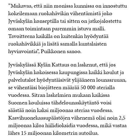
”Mukavaa, että niin monissa kunnissa on innostuttu
kokeilemaan ruokahävikin vähentämistä joko
Jyväskylän konseptilla tai sitten on jatkojalostettu
omaan toimintaan paremmin istuva malli.
Tavoitteena kaikilla on kuitenkin hyödyntää
ruokahävikkiä ja lisätä samalla kuntalaisten
hyvinvointia”, Puikkonen sanoo.
Jyväskylässä Kylän Kattaus on laskenut, että jos
Jyväskylän kokoisessa kaupungissa kaikki koulut ja
palvelutalot hyödyntäisivät ylijääneen lounasruuan,
se vähentäisi biojätteen määrää 50 000 aterialla
vuodessa. Sitran laskelmien mukaan kaikissa
Suomen kouluissa tähdelounaskäytäntö voisi
säästää noin kaksi miljoonaa ateriaa vuodessa.
Kasvihuonekaasupäästöjen vähenemä olisi noin 2,5
miljoonaa kiloa hiilidioksidia vuodessa, mikä vastaa
lähes 15 miljoonan kilometrin autoilua.