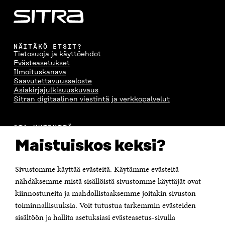
NÄITÄKÖ ETSIT?
Tietosuoja ja käyttöehdot
Evästeasetukset
Ilmoituskanava
Saavutettavuusseloste
Asiakirjajulkisuuskuvaus
Sitran digitaalinen viestintä ja verkkopalvelut
OTA YHTEYTTÄ
Suomen itsenäisyyden juhlarahasto Sitra
Maistuiskos keksi?
Itämerenkatu 11-13, PL 160,
00181 Helsinki
Sivustomme käyttää evästeitä. Käytämme evästeitä
Puhelin +358 294 618 991
Sähköpostiosoite
nähdäksemme mistä sisällöistä sivustomme käyttäjät ovat
etunimi.sukunimi@sitra.fi tai sitra@sitra.fi
kiinnostuneita ja mahdollistaaksemme joitakin sivuston
toiminnallisuuksia. Voit tutustua tarkemmin evästeiden
Saapumisohjeet
sisältöön ja hallita asetuksiasi evästeasetus-sivulla
Y-tunnus 0202132-3