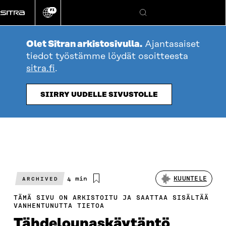
Siirry
FI
suoraan
Vaihda
Hae
sivuston
sisältöön
kieli
Olet Sitran arkistosivulla.
Ajantasaiset
tiedot työstämme löydät osoitteesta
sitra.fi
.
SIIRRY UUDELLE SIVUSTOLLE
Arvioitu
4 min
KUUNTELE
ARCHIVED
lukuaika
TÄMÄ SIVU ON ARKISTOITU JA SAATTAA SISÄLTÄÄ
VANHENTUNUTTA TIETOA
Tähdelounaskäytäntö