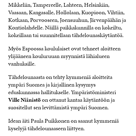
Mikkeliin, Tampereelle, Lahteen, Helsinkiin,
Vaasaan, Kangasalle, Hollolaan, Kuopioon, Vihtiin,
Kotkaan, Porvooseen, Joensuuhun, Järvenpäähän ja
Kontiolahdelle. Näillä paikkakunnilla on kokeiltu,
kokeillaan tai suunnitellaan tähdelounaskäytäntöä.
Myös Espoossa koululaiset ovat tehneet aloitteen
ylijääneen kouluruuan myynnistä lähialueen
vanhuksille.
Tähdelounaasta on tehty kymmeniä aloitteita
ympäri Suomea ja kirjallinen kysymys
eduskunnassa hallitukselle. Ympäristöministeri
Ville Niinistö
on ottanut kantaa käytäntöön ja
suositellut sen levittämistä ympäri Suomen.
Idean äiti Paula Puikkonen on saanut kymmeniä
kyselyjä tähdelounaaseen liittyen.