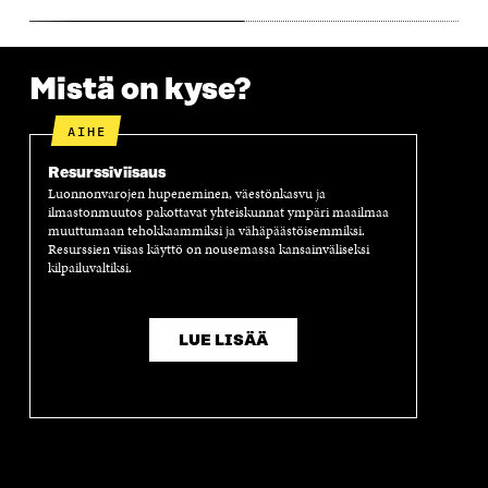
U
N
U
K
N
A
N
U
A
S
A
N
S
S
S
A
Mistä on kyse?
S
A
S
S
A
A
S
A
AIHE
Resurssiviisaus
Luonnonvarojen hupeneminen, väestönkasvu ja
ilmastonmuutos pakottavat yhteiskunnat ympäri maailmaa
muuttumaan tehokkaammiksi ja vähäpäästöisemmiksi.
Resurssien viisas käyttö on nousemassa kansainväliseksi
kilpailuvaltiksi.
LUE LISÄÄ