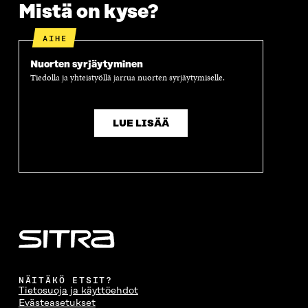
K
U
K
K
Mistä on kyse?
U
N
U
K
N
A
N
U
A
S
A
N
AIHE
S
S
S
A
S
A
S
S
Nuorten syrjäytyminen
A
A
S
Tiedolla ja yhteistyöllä jarrua nuorten syrjäytymiselle.
A
LUE LISÄÄ
NÄITÄKÖ ETSIT?
Tietosuoja ja käyttöehdot
Evästeasetukset