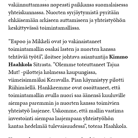
vakiinnuttamassa nopeasti paikkansa suomalaisessa
yhteiskunnassa. Nuorten syrjäytymistä pyritään
ehkäisemään arkiseen auttamiseen ja yhteistyöhön
keskittyvässä toimintamallissa.
”Espoo ja Mikkeli ovat jo vakinaistaneet
toimintamallin osaksi lasten ja nuorten kanssa
tehtävää työtä”, iloitsee johtava asiantuntija
Kimmo
Haahkola
Sitrasta. ”Olemme toteuttaneet Tajua
Mut! -pilotteja kolmessa kaupungissa,
viimeisimmäksi Keravalla. Pian käynnistyy pilotti
Riihimäellä. Hankkeemme ovat osoittaneet, että
toimintamallin avulla nuori saa äänensä kuuluville
aiempaa paremmin ja nuorten kanssa toimivien
yhteistyö laajenee. Uskomme, että mallin vaatima
investointi aiempaa laajempaan yhteistyöhön
kantaa hedelmää tulevaisuudessa”, toteaa Haahkola.