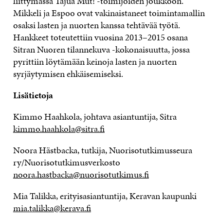
liittymässä Tajua Mut! -toimijoiden joukkoon.
Mikkeli ja Espoo ovat vakinaistaneet toimintamallin
osaksi lasten ja nuorten kanssa tehtävää työtä.
Hankkeet toteutettiin vuosina 2013–2015 osana
Sitran Nuoren tilannekuva -kokonaisuutta, jossa
pyrittiin löytämään keinoja lasten ja nuorten
syrjäytymisen ehkäisemiseksi.
Lisätietoja
Kimmo Haahkola, johtava asiantuntija, Sitra
kimmo.haahkola@sitra.fi
Noora Hästbacka, tutkija, Nuorisotutkimusseura
ry/Nuorisotutkimusverkosto
noora.hastbacka@nuorisotutkimus.fi
Mia Talikka, erityisasiantuntija, Keravan kaupunki
mia.talikka@kerava.fi