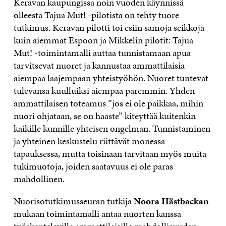
Keravan kaupungissa noin vuoden käynnissä
olleesta Tajua Mut! -pilotista on tehty tuore
tutkimus. Keravan pilotti toi esiin samoja seikkoja
kuin aiemmat Espoon ja Mikkelin pilotit: Tajua
Mut! -toimintamalli auttaa tunnistamaan apua
tarvitsevat nuoret ja kannustaa ammattilaisia
aiempaa laajempaan yhteistyöhön. Nuoret tuntevat
tulevansa kuulluiksi aiempaa paremmin. Yhden
ammattilaisen toteamus ”jos ei ole paikkaa, mihin
nuori ohjataan, se on haaste” kiteyttää kuitenkin
kaikille kunnille yhteisen ongelman. Tunnistaminen
ja yhteinen keskustelu riittävät monessa
tapauksessa, mutta toisinaan tarvitaan myös muita
tukimuotoja, joiden saatavuus ei ole paras
mahdollinen.
Nuorisotutkimusseuran tutkija
Noora Hästbackan
mukaan toimintamalli antaa nuorten kanssa