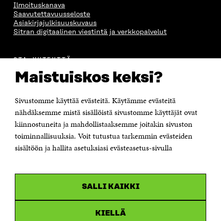
Ilmoituskanava
Saavutettavuusseloste
Asiakirjajulkisuuskuvaus
Sitran digitaalinen viestintä ja verkkopalvelut
OTA YHTEYTTÄ
Suomen itsenäisyyden juhlarahasto Sitra
Maistuiskos keksi?
Itämerenkatu 11-13, PL 160,
00181 Helsinki
Sivustomme käyttää evästeitä. Käytämme evästeitä
Puhelin +358 294 618 991
Sähköpostiosoite
nähdäksemme mistä sisällöistä sivustomme käyttäjät ovat
etunimi.sukunimi@sitra.fi tai sitra@sitra.fi
kiinnostuneita ja mahdollistaaksemme joitakin sivuston
toiminnallisuuksia. Voit tutustua tarkemmin evästeiden
Saapumisohjeet
sisältöön ja hallita asetuksiasi evästeasetus-sivulla
Y-tunnus 0202132-3
OLEMME NÄISSÄ SOMEISSA
SALLI KAIKKI
Facebook
Avautuu
uudessa
Linkedin
ikkunassa
KIELLÄ
Avautuu