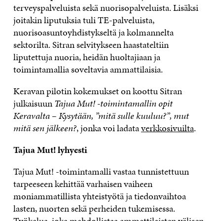
terveyspalveluista sekä nuorisopalveluista. Lisäksi
joitakin liputuksia tuli TE-palveluista,
nuorisoasuntoyhdistykseltä ja kolmannelta
sektorilta. Sitran selvitykseen haastateltiin
liputettuja nuoria, heidän huoltajiaan ja
toimintamallia soveltavia ammattilaisia.
Keravan pilotin kokemukset on koottu Sitran
julkaisuun
Tajua Mut! -toimintamallin opit
Keravalta –
Kysytään, ”mitä sulle kuuluu?”, mut
mitä sen jälkeen?
, jonka voi ladata
verkkosivuilta
.
Tajua Mut! lyhyesti
Tajua Mut! -toimintamalli vastaa tunnistettuun
tarpeeseen kehittää varhaisen vaiheen
moniammatillista yhteistyötä ja tiedonvaihtoa
lasten, nuorten sekä perheiden tukemisessa.
Työkalua, joka mahdollistaa ammattilaisten välisen