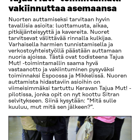
vakiinnuttaa asemaansa
Nuorten auttamiseksi tarvitaan hyvin
tavallisia asioita: luottamusta, aikaa,
pitkäjänteisyyttä ja kavereita. Nuoret
tarvitsevat välittävää rinnalla kulkijaa.
Varhaisella harmien tunnistamisella ja
verkostoyhteistyöllä päästään auttamaan
nuoria ajoissa. Tästä ovat todisteena Tajua
Mut! -toimintamallin saama hyvä
vastaanotto ja vakiintuminen pysyväksi
toiminnaksi Espoossa ja Mikkelissä. Nuoren
auttamista hidastaviin asioihin on
viimeisimmäksi tartuttu Keravan Tajua Mut! -
pilotissa, jonka opit on nyt koottu Sitran
selvitykseen. Siinä kysytään: ”Mitä sulle
kuuluu, mut mitä sen jälkeen?”.