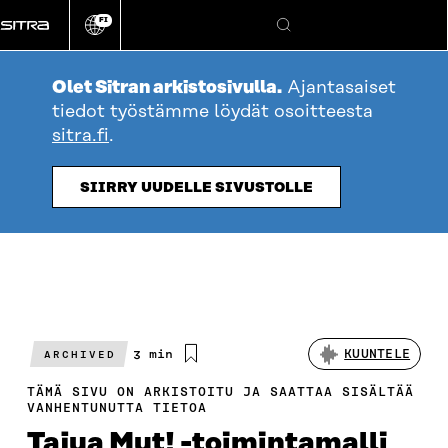
Siirry
FI
suoraan
Vaihda
Hae
sivuston
sisältöön
kieli
Olet Sitran arkistosivulla.
Ajantasaiset
tiedot työstämme löydät osoitteesta
sitra.fi
.
SIIRRY UUDELLE SIVUSTOLLE
Arvioitu
3 min
KUUNTELE
ARCHIVED
lukuaika
TÄMÄ SIVU ON ARKISTOITU JA SAATTAA SISÄLTÄÄ
VANHENTUNUTTA TIETOA
Tajua Mut! -toimintamalli