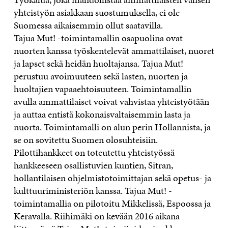
yhteistyön asiakkaan suostumuksella, ei ole
Suomessa aikaisemmin ollut saatavilla.
Tajua Mut! -toimintamallin osapuolina ovat
nuorten kanssa työskentelevät ammattilaiset, nuoret
ja lapset sekä heidän huoltajansa. Tajua Mut!
perustuu avoimuuteen sekä lasten, nuorten ja
huoltajien vapaaehtoisuuteen. Toimintamallin
avulla ammattilaiset voivat vahvistaa yhteistyötään
ja auttaa entistä kokonaisvaltaisemmin lasta ja
nuorta. Toimintamalli on alun perin Hollannista, ja
se on sovitettu Suomen olosuhteisiin.
Pilottihankkeet on toteutettu yhteistyössä
hankkeeseen osallistuvien kuntien, Sitran,
hollantilaisen ohjelmistotoimittajan sekä opetus- ja
kulttuuriministeriön kanssa. Tajua Mut! -
toimintamallia on pilotoitu Mikkelissä, Espoossa ja
Keravalla. Riihimäki on kevään 2016 aikana