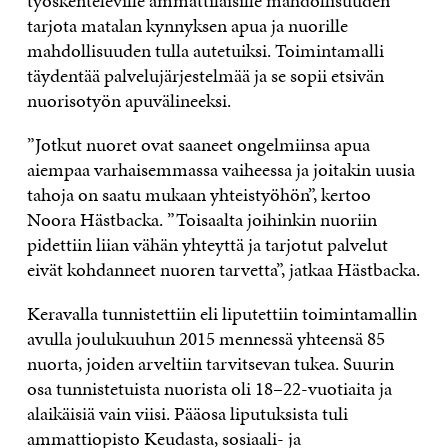
työskenteleville ammattilaisille mahdollisuuden
tarjota matalan kynnyksen apua ja nuorille
mahdollisuuden tulla autetuiksi. Toimintamalli
täydentää palvelujärjestelmää ja se sopii etsivän
nuorisotyön apuvälineeksi.
”Jotkut nuoret ovat saaneet ongelmiinsa apua
aiempaa varhaisemmassa vaiheessa ja joitakin uusia
tahoja on saatu mukaan yhteistyöhön”, kertoo
Noora Hästbacka. ”Toisaalta joihinkin nuoriin
pidettiin liian vähän yhteyttä ja tarjotut palvelut
eivät kohdanneet nuoren tarvetta”, jatkaa Hästbacka.
Keravalla tunnistettiin eli liputettiin toimintamallin
avulla joulukuuhun 2015 mennessä yhteensä 85
nuorta, joiden arveltiin tarvitsevan tukea. Suurin
osa tunnistetuista nuorista oli 18–22-vuotiaita ja
alaikäisiä vain viisi. Pääosa liputuksista tuli
ammattiopisto Keudasta, sosiaali- ja