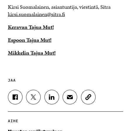
Kirsi Suomalainen, asiantuntija, viestintä, Sitra
kirsi.suomalainen@sitra.fi
Keravan Tajua Mut!
Espoon Tajua Mut!
Mikkelin Tajua Mut!
JAA
J
J
J
J
K
A
A
A
A
O
A
A
A
A
P
F
T
L
S
I
A
W
I
Ä
O
AIHE
C
I
N
H
I
E
T
K
K
A