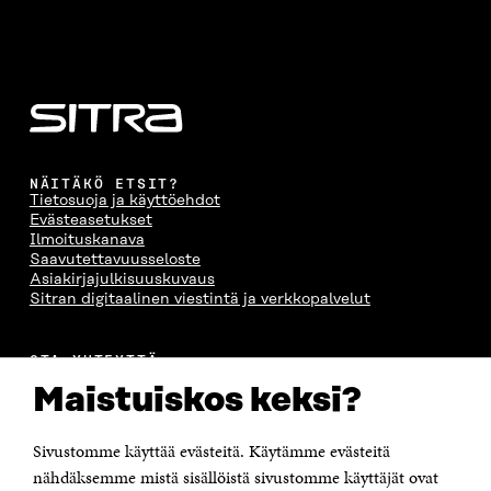
NÄITÄKÖ ETSIT?
Tietosuoja ja käyttöehdot
Evästeasetukset
Ilmoituskanava
Saavutettavuusseloste
Asiakirjajulkisuuskuvaus
Sitran digitaalinen viestintä ja verkkopalvelut
OTA YHTEYTTÄ
Suomen itsenäisyyden juhlarahasto Sitra
Maistuiskos keksi?
Itämerenkatu 11-13, PL 160,
00181 Helsinki
Sivustomme käyttää evästeitä. Käytämme evästeitä
Puhelin +358 294 618 991
Sähköpostiosoite
nähdäksemme mistä sisällöistä sivustomme käyttäjät ovat