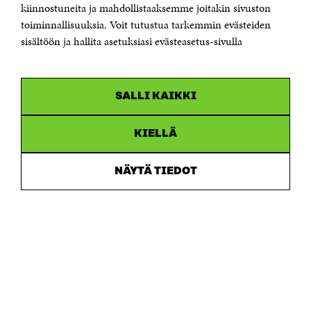
etunimi.sukunimi@sitra.fi tai sitra@sitra.fi
kiinnostuneita ja mahdollistaaksemme joitakin sivuston
toiminnallisuuksia. Voit tutustua tarkemmin evästeiden
Saapumisohjeet
sisältöön ja hallita asetuksiasi evästeasetus-sivulla
Y-tunnus 0202132-3
OLEMME NÄISSÄ SOMEISSA
SALLI KAIKKI
Facebook
Avautuu
uudessa
Linkedin
ikkunassa
KIELLÄ
Avautuu
uudessa
Youtube
ikkunassa
Avautuu
NÄYTÄ TIEDOT
uudessa
Instagram
ikkunassa
Avautuu
uudessa
ikkunassa