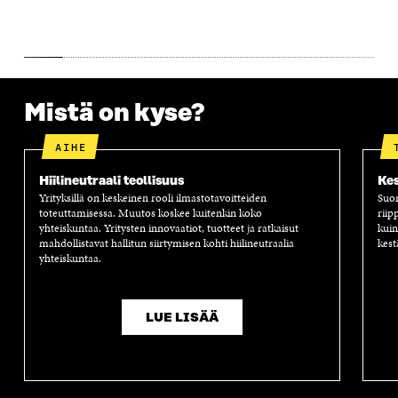
Mistä on kyse?
AIHE
Hiilineutraali teollisuus
Kes
Yrityksillä on keskeinen rooli ilmastotavoitteiden
Suom
toteuttamisessa. Muutos koskee kuitenkin koko
riip
yhteiskuntaa. Yritysten innovaatiot, tuotteet ja ratkaisut
kuin
mahdollistavat hallitun siirtymisen kohti hiilineutraalia
kest
yhteiskuntaa.
LUE LISÄÄ