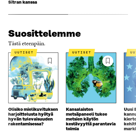
A
S
A
N
Sitran kanssa
S
S
S
A
S
A
S
S
A
A
S
A
Suosittelemme
Tästä eteenpäin.
UUTISET
UUTISET
U
Olisiko mielikuvituksen
Kansalaisten
Uusi 
harjoittelusta hyötyä
metsäpaneeli tukee
kannu
hyvän tulevaisuuden
metsien käytön
kiert
rakentamisessa?
kestävyyttä parantavia
kehit
toimia
markk