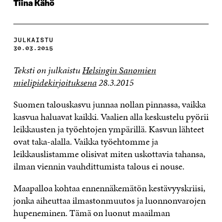
Tiina Kähö
JULKAISTU
30.03.2015
Teksti on julkaistu
Helsingin Sanomien
mielipidekirjoituksena
28.3.2015
Suomen talouskasvu junnaa nollan pinnassa, vaikka
kasvua haluavat kaikki. Vaalien alla keskustelu pyörii
leikkausten ja työehtojen ympärillä. Kasvun lähteet
ovat taka-alalla. Vaikka työehtomme ja
leikkauslistamme olisivat miten uskottavia tahansa,
ilman viennin vauhdittumista talous ei nouse.
Maapalloa kohtaa ennennäkemätön kestävyyskriisi,
jonka aiheuttaa ilmastonmuutos ja luonnonvarojen
hupeneminen. Tämä on luonut maailman