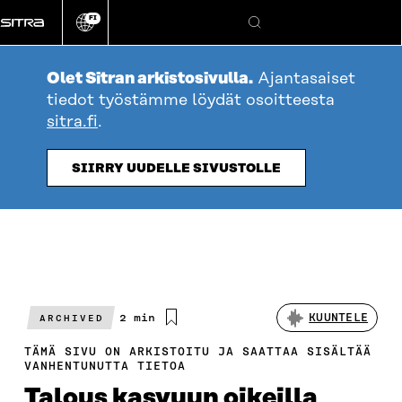
Siirry
FI
suoraan
Vaihda
Hae
sivuston
sisältöön
kieli
Olet Sitran arkistosivulla.
Ajantasaiset
tiedot työstämme löydät osoitteesta
sitra.fi
.
SIIRRY UUDELLE SIVUSTOLLE
Arvioitu
2 min
KUUNTELE
ARCHIVED
lukuaika
TÄMÄ SIVU ON ARKISTOITU JA SAATTAA SISÄLTÄÄ
VANHENTUNUTTA TIETOA
Talous kasvuun oikeilla