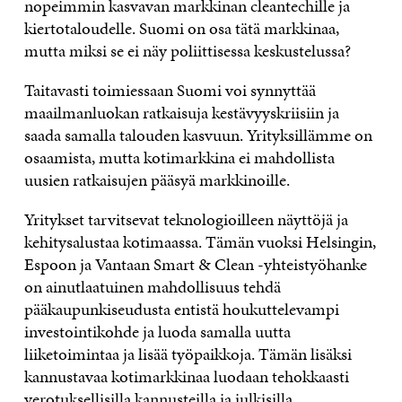
nopeimmin kasvavan markkinan cleantechille ja
kiertotaloudelle. Suomi on osa tätä markkinaa,
mutta miksi se ei näy poliittisessa keskustelussa?
Taitavasti toimiessaan Suomi voi synnyttää
maailmanluokan ratkaisuja kestävyyskriisiin ja
saada samalla talouden kasvuun. Yrityksillämme on
osaamista, mutta kotimarkkina ei mahdollista
uusien ratkaisujen pääsyä markkinoille.
Yritykset tarvitsevat teknologioilleen näyttöjä ja
kehitysalustaa kotimaassa. Tämän vuoksi Helsingin,
Espoon ja Vantaan Smart & Clean -yhteistyöhanke
on ainutlaatuinen mahdollisuus tehdä
pääkaupunkiseudusta entistä houkuttelevampi
investointikohde ja luoda samalla uutta
liiketoimintaa ja lisää työpaikkoja. Tämän lisäksi
kannustavaa kotimarkkinaa luodaan tehokkaasti
verotuksellisilla kannusteilla ja julkisilla