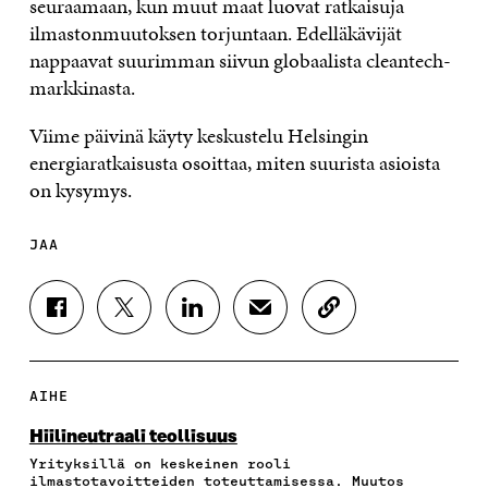
seuraamaan, kun muut maat luovat ratkaisuja
ilmastonmuutoksen torjuntaan. Edelläkävijät
nappaavat suurimman siivun globaalista cleantech-
markkinasta.
Viime päivinä käyty keskustelu Helsingin
energiaratkaisusta osoittaa, miten suurista asioista
on kysymys.
JAA
J
J
J
J
K
A
A
A
A
O
A
A
A
A
P
F
T
L
S
I
A
W
I
Ä
O
AIHE
C
I
N
H
I
E
T
K
K
A
Hiilineutraali teollisuus
B
T
E
Ö
R
Yrityksillä on keskeinen rooli
O
E
D
P
T
ilmastotavoitteiden toteuttamisessa. Muutos