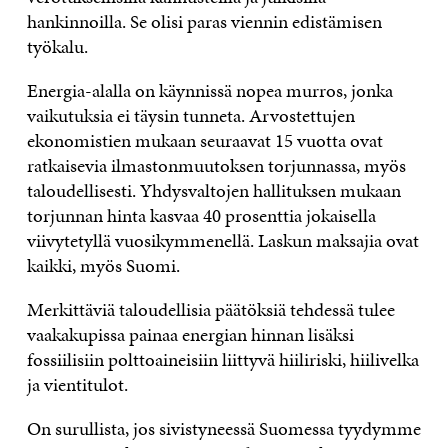
hankinnoilla. Se olisi paras viennin edistämisen
työkalu.
Energia-alalla on käynnissä nopea murros, jonka
vaikutuksia ei täysin tunneta. Arvostettujen
ekonomistien mukaan seuraavat 15 vuotta ovat
ratkaisevia ilmastonmuutoksen torjunnassa, myös
taloudellisesti. Yhdysvaltojen hallituksen mukaan
torjunnan hinta kasvaa 40 prosenttia jokaisella
viivytetyllä vuosikymmenellä. Laskun maksajia ovat
kaikki, myös Suomi.
Merkittäviä taloudellisia päätöksiä tehdessä tulee
vaakakupissa painaa energian hinnan lisäksi
fossiilisiin polttoaineisiin liittyvä hiiliriski, hiilivelka
ja vientitulot.
On surullista, jos sivistyneessä Suomessa tyydymme