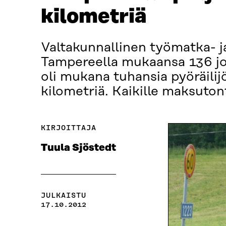
kilometriä
Valtakunnallinen työmatka- ja
Tampereella mukaansa 136 jou
oli mukana tuhansia pyöräilij
kilometriä. Kaikille maksutont
KIRJOITTAJA
Tuula Sjöstedt
JULKAISTU
17.10.2012