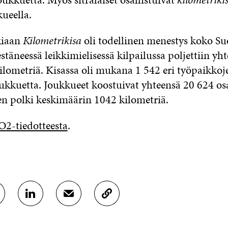
ueella.
kiaan
Kilometrikisa
oli todellinen menestys koko Su
täneessä leikkimielisessä kilpailussa poljettiin yh
ilometriä. Kisassa oli mukana 1 542 eri työpaikko
ukkuetta. Joukkueet koostuivat yhteensä 20 624 osal
nen polki keskimäärin 1042 kilometriä.
2-tiedotteesta
.
J
J
K
A
A
O
A
A
P