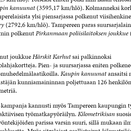
pin kanuunat
(3595,17 km/hlö). Kolmanneksi kor
perelaisista ylsi piensarjassa polkenut viisihenkin
ry
(2792,6 km/hlö). Tampereen paras suursarjalain
imin polkenut
Pirkanmaan poliisilaitoksen joukkue
enut joukkue
Härskit Karhut
sai palkinnoksi
lahjakortteja. Pien- ja suursarjassa eniten polkene
uomuhedelmälaatikoilla.
Kaupin kanuunat
ansaitsi
istäjän kunniamaininnan poljettuaan 126 henkilön
metriä.
kampanja kannusti myös Tampereen kaupungin ty
aktiivisen työmatkapyöräilyn.
Kilometrikisan
suosio
öntekijöiden parissa varsin suuri, sillä mukaan il
ukkuetta. Myös sitralaiset osallistuivat
kilometriki