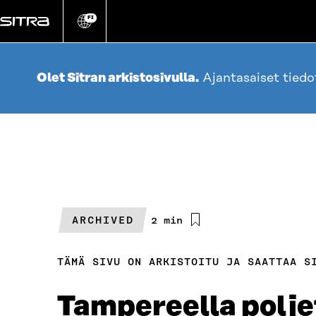
Siirry
suoraan
FI
Vaihda
sivuston
sisältöön
kieli
Olet Sitran arkistosivulla.
Ajantasaiset tied
ARCHIVED
Arvioitu
2 min
lukuaika
TÄMÄ SIVU ON ARKISTOITU JA SAATTAA S
Tampereella poljet