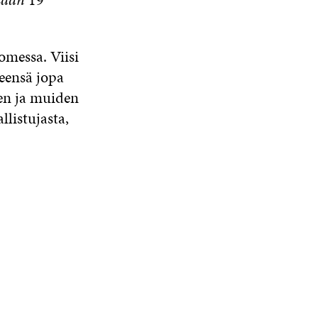
omessa. Viisi
teensä jopa
jen ja muiden
listujasta,