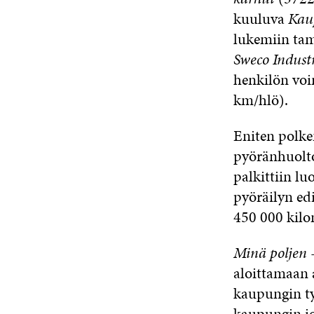
kuuluva
Kau
lukemiin tam
Sweco Indust
henkilön vo
km/hlö).
Eniten polk
pyöränhuolto
palkittiin l
pyöräilyn ed
450 000 kilo
Minä poljen
-
aloittamaan 
kaupungin ty
kaupungin jo