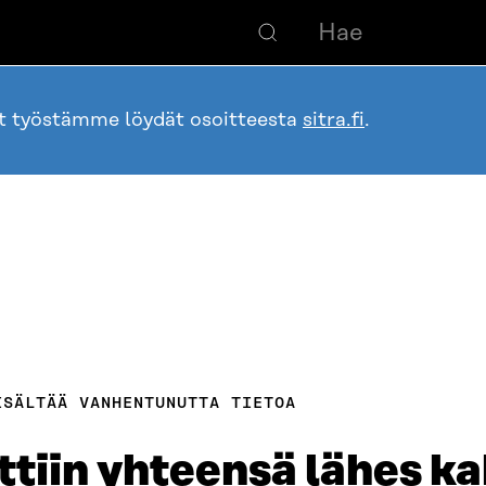
ot työstämme löydät osoitteesta
sitra.fi
.
ISÄLTÄÄ VANHENTUNUTTA TIETOA
tiin yhteensä lähes ka