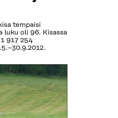
kisa tempaisi
luku oli 96. Kisassa
t 1 917 254
1.5.–30.9.2012.