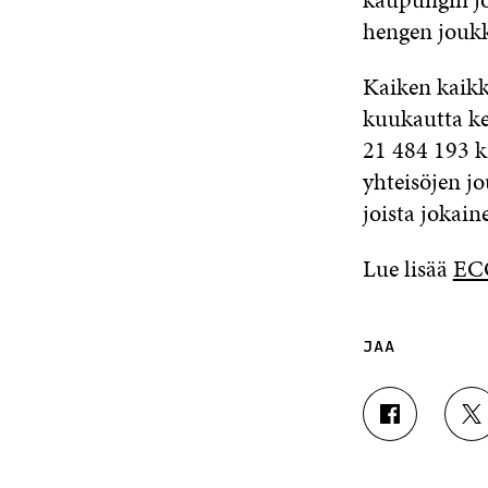
hengen joukk
Kaiken kaik
kuukautta kes
21 484 193 k
yhteisöjen jo
joista jokai
Lue lisää
ECO
JAA
J
J
A
A
A
A