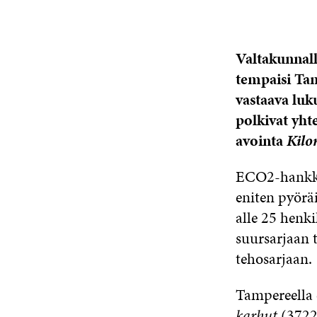
Valtakunnall
tempaisi Ta
vastaava luku
polkivat yht
avointa
Kilo
ECO2-hank
eniten pyörä
alle 25 henk
suursarjaan t
tehosarjaan.
Tampereella 
karhut
(3722,