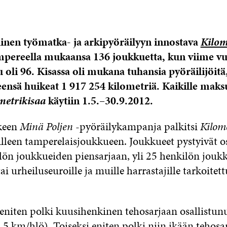
inen työmatka- ja arkipyöräilyyn innostava
Kilom
mpereella mukaansa 136 joukkuetta, kun viime v
 oli 96. Kisassa oli mukana tuhansia pyöräilijöitä
eensä huikeat 1 917 254 kilometriä. Kaikille maks
metrikisaa
käytiin 1.5.–30.9.2012.
keen
Minä Poljen
-pyöräilykampanja palkitsi
Kilome
illeen tamperelaisjoukkueen. Joukkueet pystyivät 
ilön joukkueiden piensarjaan, yli 25 henkilön jouk
ai urheiluseuroille ja muille harrastajille tarkoitet
eniten polki kuusihenkinen tehosarjaan osallistun
5 km/hlö). Toiseksi eniten polki niin ikään tehosa