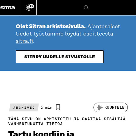
Siirry
FI
suoraan
Vaihda
Hae
sivuston
sisältöön
kieli
Olet Sitran arkistosivulla.
Ajantasaiset
tiedot työstämme löydät osoitteesta
sitra.fi
.
SIIRRY UUDELLE SIVUSTOLLE
Arvioitu
2 min
KUUNTELE
ARCHIVED
lukuaika
TÄMÄ SIVU ON ARKISTOITU JA SAATTAA SISÄLTÄÄ
VANHENTUNUTTA TIETOA
Tartu koodiin ja