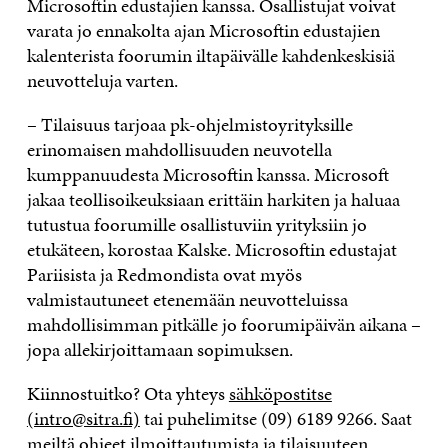
Microsoftin edustajien kanssa. Osallistujat voivat
varata jo ennakolta ajan Microsoftin edustajien
kalenterista foorumin iltapäivälle kahdenkeskisiä
neuvotteluja varten.
– Tilaisuus tarjoaa pk-ohjelmistoyrityksille
erinomaisen mahdollisuuden neuvotella
kumppanuudesta Microsoftin kanssa. Microsoft
jakaa teollisoikeuksiaan erittäin harkiten ja haluaa
tutustua foorumille osallistuviin yrityksiin jo
etukäteen, korostaa Kalske. Microsoftin edustajat
Pariisista ja Redmondista ovat myös
valmistautuneet etenemään neuvotteluissa
mahdollisimman pitkälle jo foorumipäivän aikana –
jopa allekirjoittamaan sopimuksen.
Kiinnostuitko? Ota yhteys
sähköpostitse
(intro@sitra.fi)
tai puhelimitse (09) 6189 9266. Saat
meiltä ohjeet ilmoittautumista ja tilaisuuteen