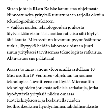
Sitran johtaja
Risto Kalske
kannustaa ohjelmasta
kiinnostuneita yrityksiä tutustumaan tarjolla oleviin
teknologioihin etukäteen:
– Vaikkei näiden teknologioiden joukosta
löytyisikään etsimääsi, saattaa ratkaisu silti löytyä
tätä kautta. Microsoft on luvannut pyynnöstämme
tutkia, löytyykö heidän laboratorioistaan juuri
sinun yrityksesi tarvitsemaa teknologista ratkaisua.
Aktiivisuus siis palkitaan!
Access to Innovations -foorumilla esitellään 10
Microsoftin IP Ventures -ohjelman tarjoamaa
teknologiaa. Tavoitteena on löytää Microsoftin
teknologioiden joukosta sellaisia ratkaisuja, jotka
hyödyttävät yrityksiä niiden omassa
tuotekehityksessä, ja keskustella näiden
teollisoikeuksien hyödyntämismahdollisuuksista