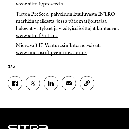
www.sitra.fi/preseed »
Tietoa PreSeed-palveluun kuuluvasta INTRO-
markkinapaikasta, jossa pääomasijoittajaa
hakevat yritykset ja yksityissijoittajat kohtaavat:
www.sitra.fi/intro »
Microsoft IP Venturesin Internet-sivut:
www.microsoftipventures.com »
JAA
J
J
J
J
K
A
A
A
A
O
A
A
A
A
P
F
T
L
S
I
A
W
I
Ä
O
C
I
N
H
I
E
T
K
K
A
B
T
E
Ö
R
O
E
D
P
T