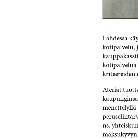
Lahdessa käyn
kotipalvelu, 
kauppakassit
kotipalvelua 
kriteereiden 
Ateriat tuot
kaupunginsai
menettelyllä
peruselintar
ns. yhteisku
maksukyvyn 