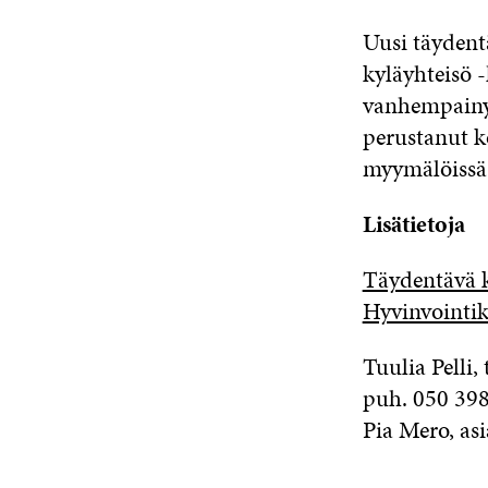
Uusi täydent
kyläyhteisö 
vanhempainyh
perustanut 
myymälöissä 
Lisätietoja
Täydentävä k
Hyvinvointik
Tuulia Pelli,
puh. 050 39
Pia Mero, as