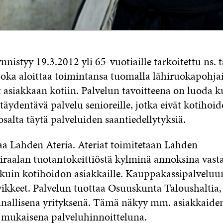
nistyy 19.3.2012 yli 65-vuotiaille tarkoitettu ns. 
joka aloittaa toimintansa tuomalla lähiruokapohjais
 asiakkaan kotiin. Palvelun tavoitteena on luoda k
täydentävä palvelu senioreille, jotka eivät kotihoi
osalta täytä palveluiden saantiedellytyksiä.
taa Lahden Ateria. Ateriat toimitetaan Lahden
raalan tuotantokeittiöstä kylminä annoksina vasta
 kuin kotihoidon asiakkaille. Kauppakassipalveluu
vikkeet. Palvelun tuottaa Osuuskunta Taloushaltia,
nnallisena yrityksenä. Tämä näkyy mm. asiakkaide
mukaisena palveluhinnoitteluna.