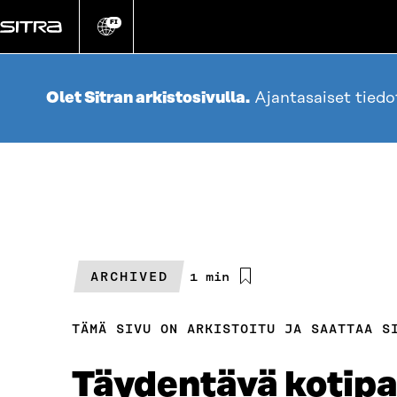
Siirry
suoraan
FI
Vaihda
sivuston
sisältöön
kieli
Olet Sitran arkistosivulla.
Ajantasaiset tied
ARCHIVED
Arvioitu
1 min
lukuaika
TÄMÄ SIVU ON ARKISTOITU JA SAATTAA S
Täydentävä kotipal