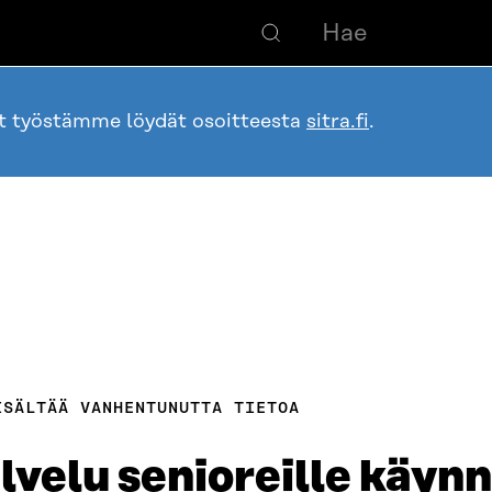
ot työstämme löydät osoitteesta
sitra.fi
.
ISÄLTÄÄ VANHENTUNUTTA TIETOA
velu senioreille käynn