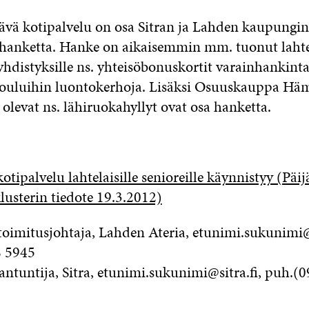
ävä kotipalvelu on osa Sitran ja Lahden kaupungi
-hanketta. Hanke on aikaisemmin mm. tuonut lahtel
distyksille ns. yhteisöbonuskortit varainhankinta
kouluihin luontokerhoja. Lisäksi Osuuskauppa H
olevat ns. lähiruokahyllyt ovat osa hanketta.
otipalvelu lahtelaisille senioreille käynnistyy (Pä
lusterin tiedote 19.3.2012)
 toimitusjohtaja, Lahden Ateria, etunimi.sukunimi@
8 5945
iantuntija, Sitra, etunimi.sukunimi@sitra.fi, puh.(