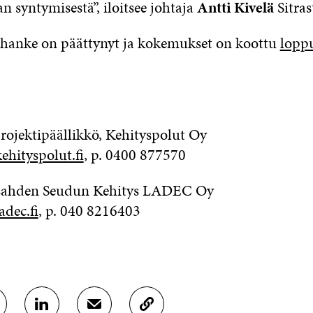
n syntymisestä”, iloitsee johtaja
Antti Kivelä
Sitras
a hanke on päättynyt ja kokemukset on koottu
loppu
projektipäällikkö, Kehityspolut Oy
ehityspolut.fi
, p. 0400 877570
, Lahden Seudun Kehitys LADEC Oy
adec.fi
, p. 040 8216403
J
J
K