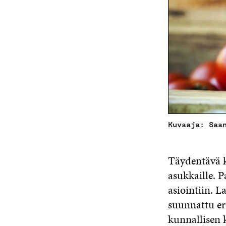
Kuvaaja: Saa
Täydentävä k
asukkaille. P
asiointiin. L
suunnattu eri
kunnallisen k