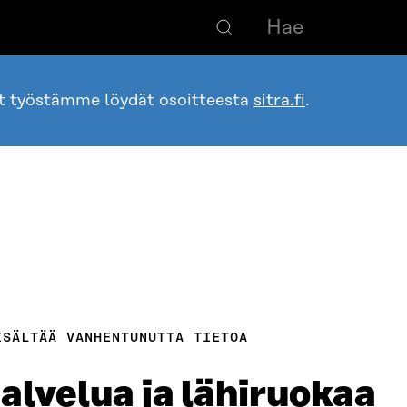
ot työstämme löydät osoitteesta
sitra.fi
.
ISÄLTÄÄ VANHENTUNUTTA TIETOA
alvelua ja lähiruokaa