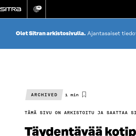
Siirry
suoraan
FI
Vaihda
sivuston
sisältöön
kieli
Olet Sitran arkistosivulla.
Ajantasaiset tied
ARCHIVED
Arvioitu
1 min
lukuaika
TÄMÄ SIVU ON ARKISTOITU JA SAATTAA S
Täydentävää kotip