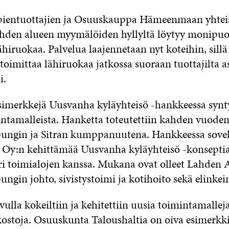
 pientuottajien ja Osuuskauppa Hämeenmaan yhtei
hden alueen myymälöiden hyllyltä löytyy monipuo
ähiruokaa. Palvelua laajennetaan nyt koteihin, sil
toimittaa lähiruokaa jatkossa suoraan tuottajilta 
i.
imerkkejä Uusvanha kyläyhteisö -hankkeessa synt
intamalleista. Hanketta toteutettiin kahden vuoden
ngin ja Sitran kumppanuutena. Hankkeessa sovell
 Oy:n kehittämää Uusvanha kyläyhteisö -konseptia
i toimialojen kanssa. Mukana ovat olleet Lahden A
gin johto, sivistystoimi ja kotihoito sekä elinkei
lla kokeiltiin ja kehitettiin uusia toimintamalleja
kostoja. Osuuskunta Taloushaltia on oiva esimerkk