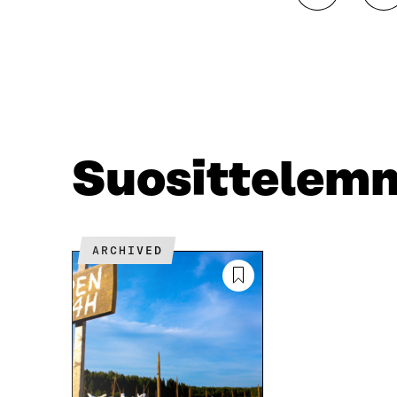
A
A
A
A
F
T
A
W
C
I
E
T
B
T
O
E
O
R
Suosittelem
K
I
I
S
S
S
S
Ä
A
A
ARCHIVED
A
V
V
A
A
U
U
T
T
U
U
U
U
U
U
U