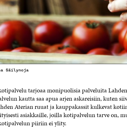
na Säilynoja
otipalvelu tarjoaa monipuolisia palveluita Lahden
alvelun kautta saa apua arjen askareisiin, kuten sii
ahden Aterian ruuat ja kauppakassit kulkevat kotii
tyisesti asiakkaille, joilla kotipalvelun tarve on, 
otipalvelun piiriin ei ylity.