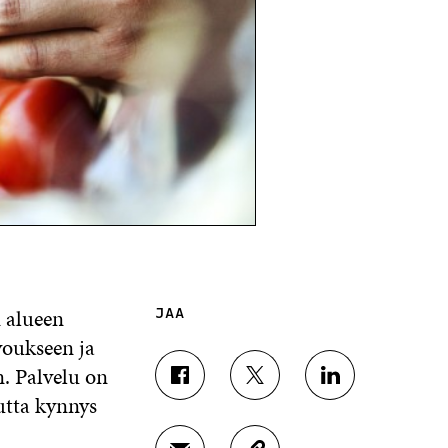
 alueen
JAA
voukseen ja
n. Palvelu on
J
J
J
mutta kynnys
A
A
A
A
A
A
F
T
L