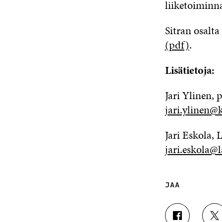
liiketoiminna
Sitran osalt
(pdf)
.
Lisätietoja:
Jari Ylinen, 
jari.ylinen@k
Jari Eskola
jari.eskola@l
JAA
J
J