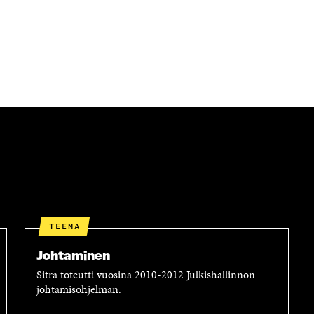
U
U
D
U
E
D
S
E
S
S
A
S
I
A
K
I
K
K
U
K
N
U
A
N
S
A
S
S
A
S
A
TEEMA
Johtaminen
Sitra toteutti vuosina 2010-2012 Julkishallinnon
johtamisohjelman.