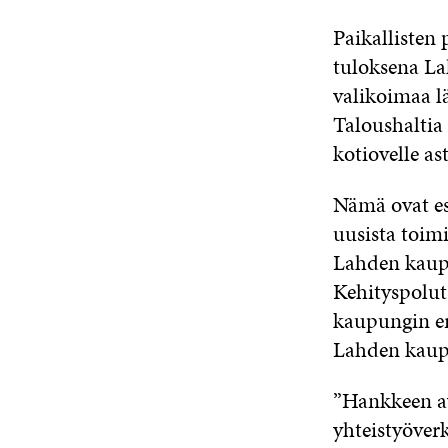
Paikallisten
tuloksena La
valikoimaa l
Taloushaltia 
kotiovelle ast
Nämä ovat es
uusista toim
Lahden kaupu
Kehityspolut
kaupungin er
Lahden kaupun
”Hankkeen avu
yhteistyöver