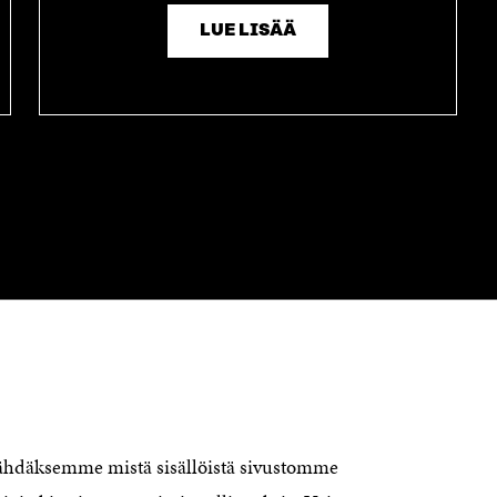
LUE LISÄÄ
OTA YHTEYTTÄ
Suomen itsenäisyyden juhlarahasto
Sitra
Itämerenkatu 11-13, PL 160,
00181 Helsinki
nähdäksemme mistä sisällöistä sivustomme