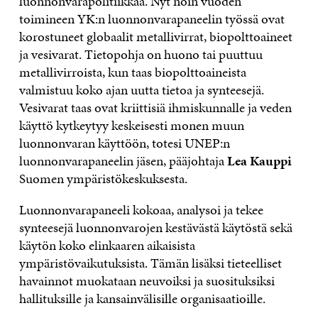
luonnonvarapolitiikkaa. Nyt noin vuoden
toimineen YK:n luonnonvarapaneelin työssä ovat
korostuneet globaalit metallivirrat, biopolttoaineet
ja vesivarat. Tietopohja on huono tai puuttuu
metallivirroista, kun taas biopolttoaineista
valmistuu koko ajan uutta tietoa ja synteesejä.
Vesivarat taas ovat kriittisiä ihmiskunnalle ja veden
käyttö kytkeytyy keskeisesti monen muun
luonnonvaran käyttöön, totesi UNEP:n
luonnonvarapaneelin jäsen, pääjohtaja
Lea Kauppi
Suomen ympäristökeskuksesta.
Luonnonvarapaneeli kokoaa, analysoi ja tekee
synteesejä luonnonvarojen kestävästä käytöstä sekä
käytön koko elinkaaren aikaisista
ympäristövaikutuksista. Tämän lisäksi tieteelliset
havainnot muokataan neuvoiksi ja suosituksiksi
hallituksille ja kansainvälisille organisaatioille.