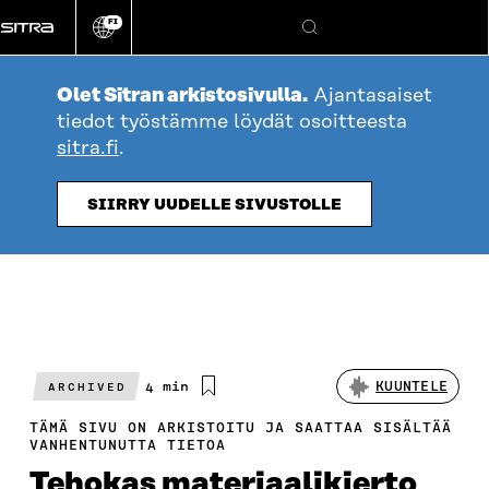
Siirry
FI
suoraan
Vaihda
Hae
sivuston
sisältöön
kieli
Olet Sitran arkistosivulla.
Ajantasaiset
tiedot työstämme löydät osoitteesta
sitra.fi
.
SIIRRY UUDELLE SIVUSTOLLE
Arvioitu
4 min
KUUNTELE
ARCHIVED
lukuaika
TÄMÄ SIVU ON ARKISTOITU JA SAATTAA SISÄLTÄÄ
VANHENTUNUTTA TIETOA
Tehokas materiaalikierto