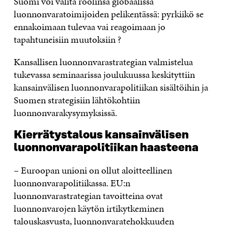
Suomi voi valita roolinsa globaalissa
luonnonvaratoimijoiden pelikentässä: pyrkiikö se
ennakoimaan tulevaa vai reagoimaan jo
tapahtuneisiin muutoksiin ?
Kansallisen luonnonvarastrategian valmistelua
tukevassa seminaarissa joulukuussa keskityttiin
kansainvälisen luonnonvarapolitiikan sisältöihin ja
Suomen strategisiin lähtökohtiin
luonnonvarakysymyksissä.
Kierrätystalous kansainvälisen
luonnonvarapolitiikan haasteena
– Euroopan unioni on ollut aloitteellinen
luonnonvarapolitiikassa. EU:n
luonnonvarastrategian tavoitteina ovat
luonnonvarojen käytön irtikytkeminen
talouskasvusta, luonnonvaratehokkuuden