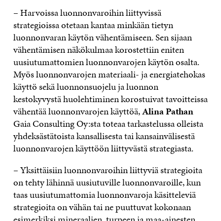
– Harvoissa luonnonvaroihin liittyvissä
strategioissa otetaan kantaa minkään tietyn
luonnonvaran käytön vähentämiseen. Sen sijaan
vähentämisen näkökulmaa korostettiin eniten
uusiutumattomien luonnonvarojen käytön osalta.
Myös luonnonvarojen materiaali- ja energiatehokas
käyttö sekä luonnonsuojelu ja luonnon
kestokyvystä huolehtiminen korostuivat tavoitteissa
vähentää luonnonvarojen käyttöä,
Alina Pathan
Gaia Consulting Oy:sta toteaa tarkastelussa olleista
yhdeksästätoista kansallisesta tai kansainvälisestä
luonnonvarojen käyttöön liittyvästä strategiasta.
– Yksittäisiin luonnonvaroihin liittyviä strategioita
on tehty lähinnä uusiutuville luonnonvaroille, kun
taas uusiutumattomia luonnonvaroja käsitteleviä
strategioita on vähän tai ne puuttuvat kokonaan
esimerkiksi mineraalien, turpeen ja maa-ainesten