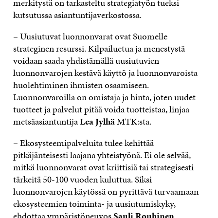
merkitystä on tarkasteltu strategiatyön tueksi
kutsutussa asiantuntijaverkostossa.
– Uusiutuvat luonnonvarat ovat Suomelle
strateginen resurssi. Kilpailuetua ja menestystä
voidaan saada yhdistämällä uusiutuvien
luonnonvarojen kestävä käyttö ja luonnonvaroista
huolehtiminen ihmisten osaamiseen.
Luonnonvaroilla on omistaja ja hinta, joten uudet
tuotteet ja palvelut pitää voida tuotteistaa, linjaa
metsäasiantuntija
Lea Jylhä
MTK:sta.
– Ekosysteemipalveluita tulee kehittää
pitkäjänteisesti laajana yhteistyönä. Ei ole selvää,
mitkä luonnonvarat ovat kriittisiä tai strategisesti
tärkeitä 50-100 vuoden kuluttua. Siksi
luonnonvarojen käytössä on pyrittävä turvaamaan
ekosysteemien toiminta- ja uusiutumiskyky,
ehdottaa ympäristöneuvos
Sauli Rouhinen