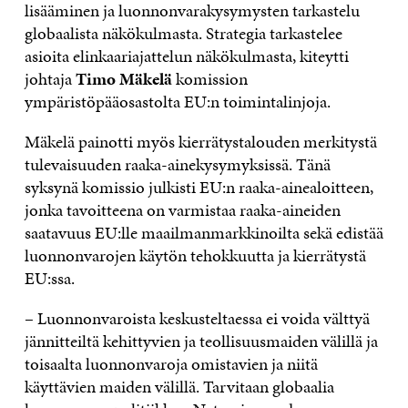
lisääminen ja luonnonvarakysymysten tarkastelu
globaalista näkökulmasta. Strategia tarkastelee
asioita elinkaariajattelun näkökulmasta, kiteytti
johtaja
Timo Mäkelä
komission
ympäristöpääosastolta EU:n toimintalinjoja.
Mäkelä painotti myös kierrätystalouden merkitystä
tulevaisuuden raaka-ainekysymyksissä. Tänä
syksynä komissio julkisti EU:n raaka-ainealoitteen,
jonka tavoitteena on varmistaa raaka-aineiden
saatavuus EU:lle maailmanmarkkinoilta sekä edistää
luonnonvarojen käytön tehokkuutta ja kierrätystä
EU:ssa.
– Luonnonvaroista keskusteltaessa ei voida välttyä
jännitteiltä kehittyvien ja teollisuusmaiden välillä ja
toisaalta luonnonvaroja omistavien ja niitä
käyttävien maiden välillä. Tarvitaan globaalia