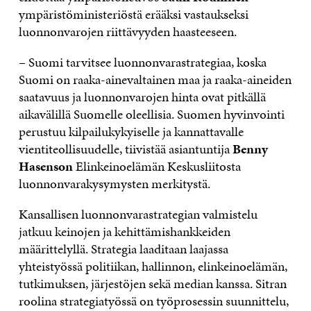
ympäristöministeriöstä erääksi vastaukseksi
luonnonvarojen riittävyyden haasteeseen.
– Suomi tarvitsee luonnonvarastrategiaa, koska
Suomi on raaka-ainevaltainen maa ja raaka-aineiden
saatavuus ja luonnonvarojen hinta ovat pitkällä
aikavälillä Suomelle oleellisia. Suomen hyvinvointi
perustuu kilpailukykyiselle ja kannattavalle
vientiteollisuudelle, tiivistää asiantuntija
Benny
Hasenson
Elinkeinoelämän Keskusliitosta
luonnonvarakysymysten merkitystä.
Kansallisen luonnonvarastrategian valmistelu
jatkuu keinojen ja kehittämishankkeiden
määrittelyllä. Strategia laaditaan laajassa
yhteistyössä politiikan, hallinnon, elinkeinoelämän,
tutkimuksen, järjestöjen sekä median kanssa. Sitran
roolina strategiatyössä on työprosessin suunnittelu,