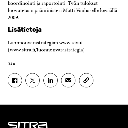
koordinointi ja raportointi. Työn tulokset
luovutetaan pääministeri Matti Vanhaselle keväällä
2009.
Lisätietoja
Luonnonvarastrategian www-sivut
(
www.sitra.fi/luonnonvarastrategia
)
JAA
J
J
J
J
K
A
A
A
A
O
A
A
A
A
P
F
T
L
S
I
A
W
I
Ä
O
C
I
N
H
I
E
T
K
K
A
B
T
E
Ö
R
O
E
D
P
T