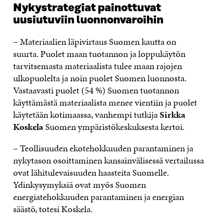
Nykystrategiat painottuvat
uusiutuviin luonnonvaroihin
– Materiaalien läpivirtaus Suomen kautta on
suurta. Puolet maan tuotannon ja loppukäytön
tarvitsemasta materiaalista tulee maan rajojen
ulkopuolelta ja noin puolet Suomen luonnosta.
Vastaavasti puolet (54 %) Suomen tuotannon
käyttämästä materiaalista menee vientiin ja puolet
käytetään kotimaassa, vanhempi tutkija
Sirkka
Koskela
Suomen ympäristökeskuksesta kertoi.
– Teollisuuden ekotehokkuuden parantaminen ja
nykytason osoittaminen kansainvälisessä vertailussa
ovat lähitulevaisuuden haasteita Suomelle.
Ydinkysymyksiä ovat myös Suomen
energiatehokkuuden parantaminen ja energian
säästö, totesi Koskela.