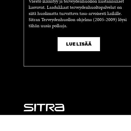
Väestö ikääntyy ja terveydenhuollon kustannukset
U
T
kasvavat. Laadukkaat terveydenhuoltopalvelut on
T
U
siitä huolimatta turvattava tasa-arvoisesti kaikille.
U
U
Sitran Terveydenhuollon ohjelma (2005-2009) löysi
U
U
tähän uusia polkuja.
U
U
U
D
D
E
E
S
LUE LISÄÄ
S
S
S
A
A
I
I
K
K
K
K
U
U
N
N
A
A
S
S
S
S
A
A
NÄITÄKÖ ETSIT?
Tietosuoja ja käyttöehdot