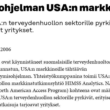
ohjelman USA:n markk
 terveydenhuollon sektorille pyrkiv
t yritykset.
.2006
ra ovat käynnistäneet suomalaisille terveydenhuolto
suunnatun, USA:n markkinoille tähtäävän
tymisohjelman. Yhteistyökumppanina toimii USA:
ollon markkinatutkimusyhtiö HIMSS Analytics. 
rth American Access Program) kohteena ovat määr
USA:n terveydenhuollon sektorille pyrkivät, erityise
atkaisuja tarjoavat yritykset.