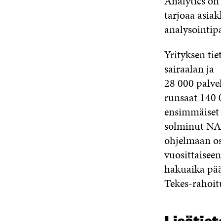
Analytics on
tarjoaa asiak
analysointipa
Yrityksen ti
sairaalan ja
28 000 palve
runsaat 140 0
ensimmäiset 
solminut NA
ohjelmaan osa
vuosittaisee
hakuaika pää
Tekes-rahoit