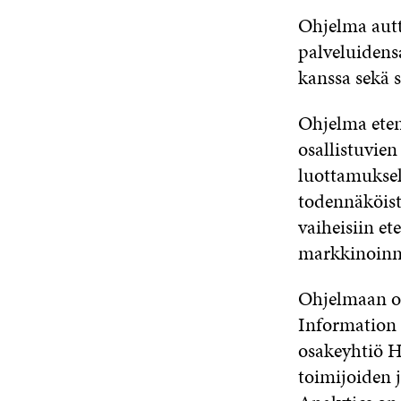
Ohjelma autta
palveluidens
kanssa sekä 
Ohjelma eten
osallistuvie
luottamuksel
todennäköistä
vaiheisiin et
markkinoinni
Ohjelmaan os
Information
osakeyhtiö H
toimijoiden j