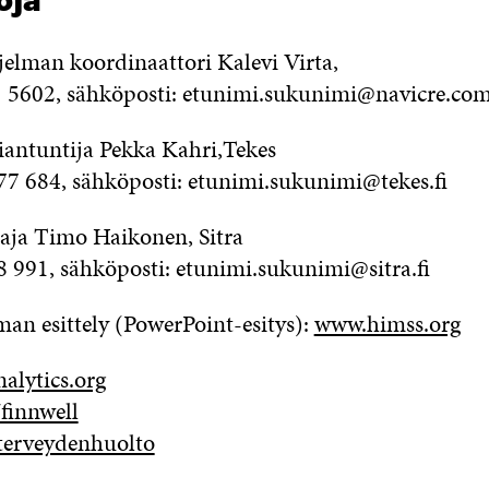
toja
elman koordinaattori Kalevi Virta,
 5602, sähköposti: etunimi.sukunimi@navicre.co
iantuntija Pekka Kahri,Tekes
7 684, sähköposti: etunimi.sukunimi@tekes.fi
aja Timo Haikonen, Sitra
8 991, sähköposti: etunimi.sukunimi@sitra.fi
n esittely (PowerPoint-esitys):
www.himss.org
alytics.org
/finnwell
/terveydenhuolto