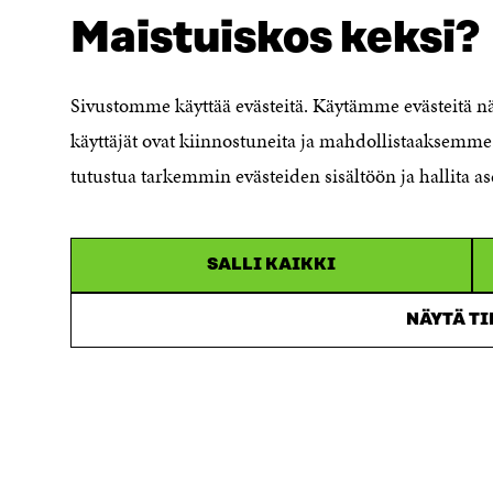
Maistuiskos keksi?
Evästeasetukset
Ilmoituskanava
Saavutettavuusseloste
Sivustomme käyttää evästeitä. Käytämme evästeitä 
Asiakirjajulkisuuskuvaus
käyttäjät ovat kiinnostuneita ja mahdollistaaksemme 
Sitran digitaalinen viestintä ja
tutustua tarkemmin evästeiden sisältöön ja hallita as
verkkopalvelut
SALLI KAIKKI
NÄYTÄ T