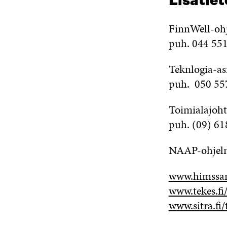
Lisätie
FinnWell-ohj
puh. 044 551
Teknlogia-as
puh. 050 557
Toimialajoht
puh. (09) 61
NAAP-ohjelma
www.himssan
www.tekes.fi
www.sitra.fi