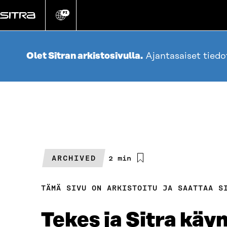
Siirry
suoraan
FI
Vaihda
sivuston
sisältöön
kieli
Olet Sitran arkistosivulla.
Ajantasaiset tied
ARCHIVED
Arvioitu
2 min
lukuaika
TÄMÄ SIVU ON ARKISTOITU JA SAATTAA S
Tekes ja Sitra käy