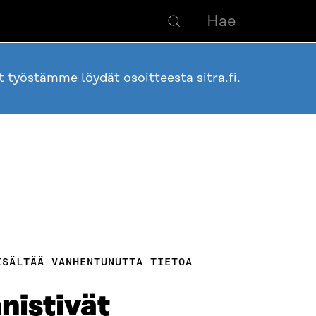
ot työstämme löydät osoitteesta
sitra.fi
.
ISÄLTÄÄ VANHENTUNUTTA TIETOA
nnistivät