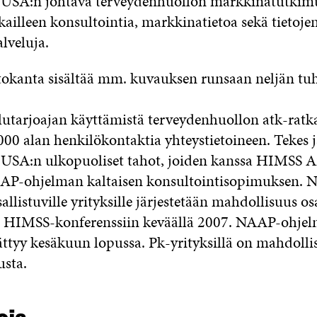
 USA:n johtava terveydenhuollon markkinatutkimu
kailleen konsultointia, markkinatietoa sekä tietoje
lveluja.
etokanta sisältää mm. kuvauksen runsaan neljän t
lutarjoajan käyttämistä terveydenhuollon atk-ratka
00 alan henkilökontaktia yhteystietoineen. Tekes j
USA:n ulkopuoliset tahot, joiden kanssa HIMSS A
AP-ohjelman kaltaisen konsultointisopimuksen. 
llistuville yrityksille järjestetään mahdollisuus os
n HIMSS-konferenssiin keväällä 2007. NAAP-ohje
ttyy kesäkuun lopussa. Pk-yrityksillä on mahdolli
usta.