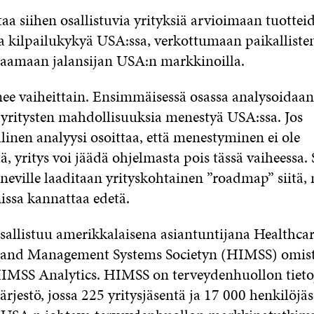
a siihen osallistuvia yrityksiä arvioimaan tuottei
a kilpailukykyä USA:ssa, verkottumaan paikalliste
saamaan jalansijan USA:n markkinoilla.
ee vaiheittain. Ensimmäisessä osassa analysoidaan
n yritysten mahdollisuuksia menestyä USA:ssa. Jos
linen analyysi osoittaa, että menestyminen ei ole
, yritys voi jäädä ohjelmasta pois tässä vaiheessa.
eneville laaditaan yrityskohtainen ”roadmap” siitä,
ssa kannattaa edetä.
allistuu amerikkalaisena asiantuntijana Healthca
 and Management Systems Societyn (HIMSS) omi
IMSS Analytics. HIMSS on terveydenhuollon tieto
ärjestö, jossa 225 yritysjäsentä ja 17 000 henkilöj