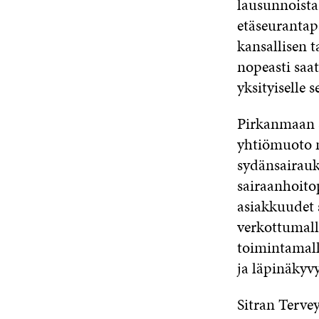
lausunnoista
etäseurantap
kansallisen t
nopeasti saat
yksityiselle 
Pirkanmaan s
yhtiömuoto m
sydänsairauk
sairaanhoito
asiakkuudet 
verkottumal
toimintamall
ja läpinäkyvy
Sitran Terv