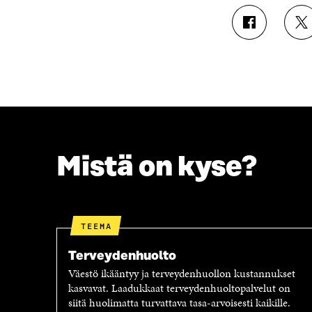
J
J
A
A
A
A
F
T
A
W
C
I
E
T
B
T
O
E
O
R
Mistä on kyse?
K
I
I
S
S
S
S
Ä
A
A
TEEMA
A
V
V
A
Terveydenhuolto
A
U
Väestö ikääntyy ja terveydenhuollon kustannukset
U
T
kasvavat. Laadukkaat terveydenhuoltopalvelut on
T
U
siitä huolimatta turvattava tasa-arvoisesti kaikille.
U
U