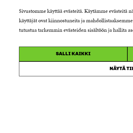
Saavutettavuusseloste
Sivustomme käyttää evästeitä. Käytämme evästeitä 
Asiakirjajulkisuuskuvaus
käyttäjät ovat kiinnostuneita ja mahdollistaaksemme 
Sitran digitaalinen viestintä ja
tutustua tarkemmin evästeiden sisältöön ja hallita as
verkkopalvelut
SALLI KAIKKI
NÄYTÄ T