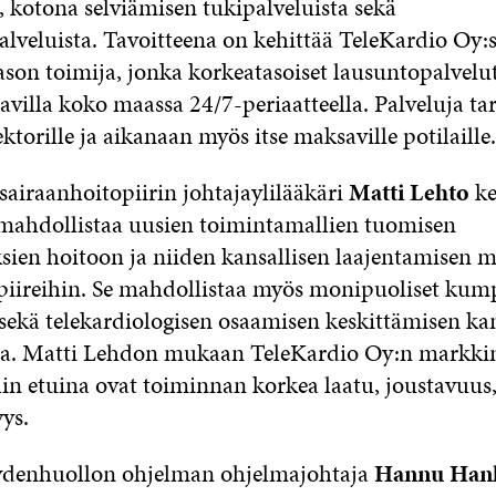
, kotona selviämisen tukipalveluista sekä
alveluista. Tavoitteena on kehittää TeleKardio Oy:s
ason toimija, jonka korkeatasoiset lausuntopalvelu
avilla koko maassa 24/7-periaatteella. Palveluja t
sektorille ja aikanaan myös itse maksaville potilaille.
airaanhoitopiirin johtajaylilääkäri
Matti Lehto
ke
ahdollistaa uusien toimintamallien tuomisen
sien hoitoon ja niiden kansallisen laajentamisen 
piireihin. Se mahdollistaa myös monipuoliset ku
sekä telekardiologisen osaamisen keskittämisen kans
la. Matti Lehdon mukaan TeleKardio Oy:n markkin
in etuina ovat toiminnan korkea laatu, joustavuus
ys.
eydenhuollon ohjelman ohjelmajohtaja
Hannu Hanh