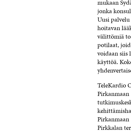
mukaan Sydän
jonka konsul
Uusi palvelu 
hoitavan lää
välittömiä to
potilaat, joi
voidaan siis 
käyttöä. Kok
yhdenvertaise
TeleKardio O
Pirkanmaan sa
tutkimuskesk
kehittämisha
Pirkanmaan s
Pirkkalan ter