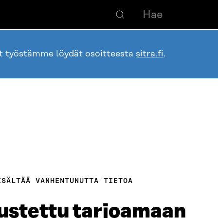
ot työstämme löydät osoitteesta
sitra.fi
.
ISÄLTÄÄ VANHENTUNUTTA TIETOA
ustettu tarjoamaan