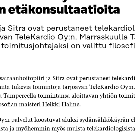
 etäkonsultaatioita
a Sitra ovat perustaneet telekardiolo
oavan TeleKardio Oy:n. Marraskuulla 
toimitusjohtajaksi on valittu filosof
iraanhoitopiiri ja Sitra ovat perustaneet telekardi
niitä tukevia toimintoja tarjoavan TeleKardio Oy:n.
 Tampereella toimintansa aloittavan yhtiön toimit
losofian maisteri Heikki Halme.
y:n palvelut koostuvat aluksi sydänsähkökäyrän e
ista ja myöhemmin myös muista telekardiologisist