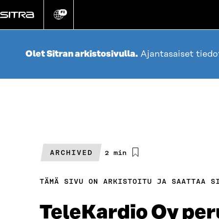
Siirry
suoraan
FI
Vaihda
sivuston
sisältöön
kieli
Olet Sitran arkistosivulla.
Ajantasaiset tied
ARCHIVED
Arvioitu
2 min
lukuaika
TÄMÄ SIVU ON ARKISTOITU JA SAATTAA S
TeleKardio Oy per