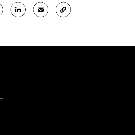
J
J
K
A
A
O
A
A
P
L
S
I
I
Ä
O
N
H
I
K
K
A
E
Ö
R
D
P
T
I
O
I
N
S
K
I
T
K
S
I
E
S
L
L
Ä
L
I
A
A
N
V
A
L
A
V
I
U
A
N
T
U
K
U
T
K