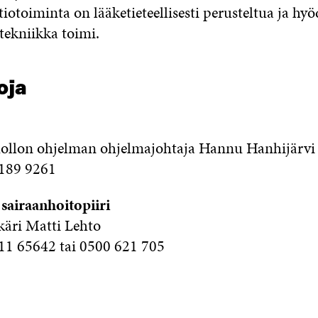
iotoiminta on lääketieteellisesti perusteltua ja hyöd
 tekniikka toimi.
oja
ollon ohjelman ohjelmajohtaja Hannu Hanhijärvi
6189 9261
sairaanhoitopiiri
käri Matti Lehto
11 65642 tai 0500 621 705