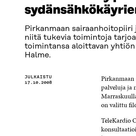
sydänsähkökäyrien
Pirkanmaan sairaanhoitopiiri j
niitä tukevia toimintoja tarj
toimintansa aloittavan yhtiön 
Halme.
Pirkanmaan sa
JULKAISTU
17.10.2008
palveluja ja 
Marraskuulla
on valittu fi
TeleKardio O
konsultaatio