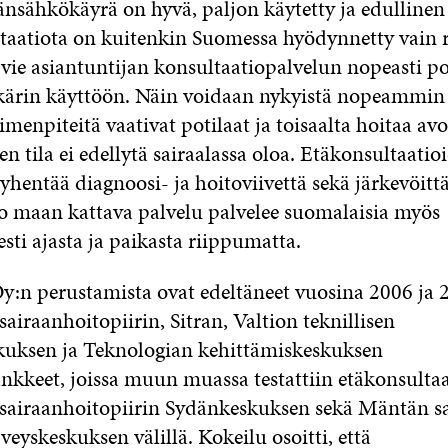
sähkökäyrä on hyvä, paljon käytetty ja edulline
taatiota on kuitenkin Suomessa hyödynnetty vain ra
vie asiantuntijan konsultaatiopalvelun nopeasti po
kärin käyttöön. Näin voidaan nykyistä nopeammin
imenpiteitä vaativat potilaat ja toisaalta hoitaa av
den tila ei edellytä sairaalassa oloa. Etäkonsultaatio
lyhentää diagnoosi- ja hoitoviivettä sekä järkevöitt
o maan kattava palvelu palvelee suomalaisia myös
sti ajasta ja paikasta riippumatta.
y:n perustamista ovat edeltäneet vuosina 2006 ja 
iraanhoitopiirin, Sitran, Valtion teknillisen
uksen ja Teknologian kehittämiskeskuksen
nkkeet, joissa muun muassa testattiin etäkonsultaa
airaanhoitopiirin Sydänkeskuksen sekä Mäntän sa
veyskeskuksen välillä. Kokeilu osoitti, että