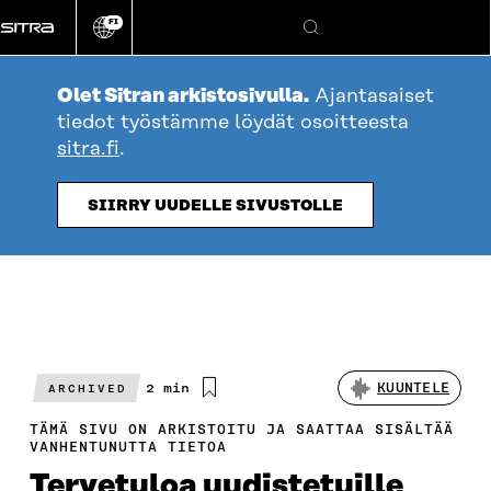
Siirry
FI
suoraan
Vaihda
Hae
sivuston
sisältöön
kieli
Olet Sitran arkistosivulla.
Ajantasaiset
tiedot työstämme löydät osoitteesta
sitra.fi
.
SIIRRY UUDELLE SIVUSTOLLE
Arvioitu
2 min
KUUNTELE
ARCHIVED
lukuaika
TÄMÄ SIVU ON ARKISTOITU JA SAATTAA SISÄLTÄÄ
VANHENTUNUTTA TIETOA
Tervetuloa uudistetuille