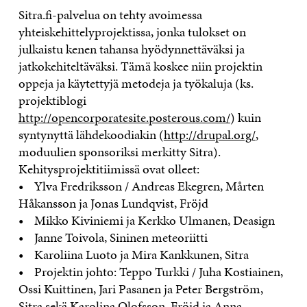
Sitra.fi-palvelua on tehty avoimessa
yhteiskehittelyprojektissa, jonka tulokset on
julkaistu kenen tahansa hyödynnettäväksi ja
jatkokehiteltäväksi. Tämä koskee niin projektin
oppeja ja käytettyjä metodeja ja työkaluja (ks.
projektiblogi
http://opencorporatesite.posterous.com/
) kuin
syntynyttä lähdekoodiakin (
http://drupal.org/
,
moduulien sponsoriksi merkitty Sitra).
Kehitysprojektitiimissä ovat olleet:
• Ylva Fredriksson / Andreas Ekegren, Mårten
Håkansson ja Jonas Lundqvist, Fröjd
• Mikko Kiviniemi ja Kerkko Ulmanen, Deasign
• Janne Toivola, Sininen meteoriitti
• Karoliina Luoto ja Mira Kankkunen, Sitra
• Projektin johto: Teppo Turkki / Juha Kostiainen,
Ossi Kuittinen, Jari Pasanen ja Peter Bergström,
Sitra sekä Karolina Olofsson, Fröjd ja Anna