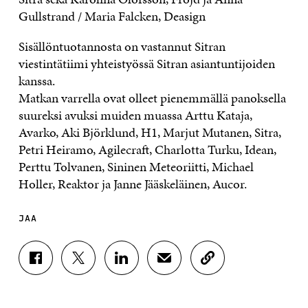
Gullstrand / Maria Falcken, Deasign
Sisällöntuotannosta on vastannut Sitran
viestintätiimi yhteistyössä Sitran asiantuntijoiden
kanssa.
Matkan varrella ovat olleet pienemmällä panoksella
suureksi avuksi muiden muassa Arttu Kataja,
Avarko, Aki Björklund, H1, Marjut Mutanen, Sitra,
Petri Heiramo, Agilecraft, Charlotta Turku, Idean,
Perttu Tolvanen, Sininen Meteoriitti, Michael
Holler, Reaktor ja Janne Jääskeläinen, Aucor.
JAA
J
J
J
J
K
A
A
A
A
O
A
A
A
A
P
F
T
L
S
I