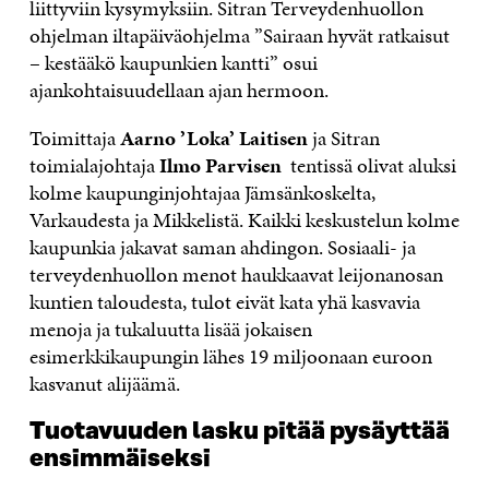
liittyviin kysymyksiin. Sitran Terveydenhuollon
ohjelman iltapäiväohjelma ”Sairaan hyvät ratkaisut
– kestääkö kaupunkien kantti” osui
ajankohtaisuudellaan ajan hermoon.
Toimittaja
Aarno ’Loka’ Laitisen
ja Sitran
toimialajohtaja
Ilmo Parvisen
tentissä olivat aluksi
kolme kaupunginjohtajaa Jämsänkoskelta,
Varkaudesta ja Mikkelistä. Kaikki keskustelun kolme
kaupunkia jakavat saman ahdingon. Sosiaali- ja
terveydenhuollon menot haukkaavat leijonanosan
kuntien taloudesta, tulot eivät kata yhä kasvavia
menoja ja tukaluutta lisää jokaisen
esimerkkikaupungin lähes 19 miljoonaan euroon
kasvanut alijäämä.
Tuotavuuden lasku pitää pysäyttää
ensimmäiseksi