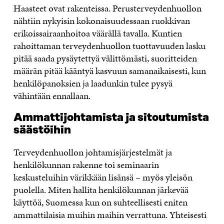
Haasteet ovat rakenteissa. Perusterveydenhuollon
nähtiin nykyisin kokonaisuudessaan ruokkivan
erikoissairaanhoitoa väärällä tavalla. Kuntien
rahoittaman terveydenhuollon tuottavuuden lasku
pitää saada pysäytettyä välittömästi, suoritteiden
määrän pitää kääntyä kasvuun samanaikaisesti, kun
henkilöpanoksien ja laadunkin tulee pysyä
vähintään ennallaan.
Ammattijohtamista ja sitoutumista
säästöihin
Terveydenhuollon johtamisjärjestelmät ja
henkilökunnan rakenne toi seminaarin
keskusteluihin värikkään lisänsä – myös yleisön
puolella. Miten hallita henkilökunnan järkevää
käyttöä, Suomessa kun on suhteellisesti eniten
ammattilaisia muihin maihin verrattuna. Yhteisesti