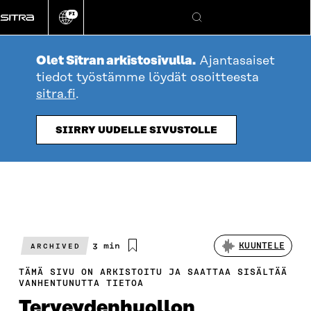
Siirry
FI
suoraan
Vaihda
Hae
sivuston
sisältöön
kieli
Olet Sitran arkistosivulla.
Ajantasaiset
tiedot työstämme löydät osoitteesta
sitra.fi
.
SIIRRY UUDELLE SIVUSTOLLE
Arvioitu
3 min
KUUNTELE
ARCHIVED
lukuaika
TÄMÄ SIVU ON ARKISTOITU JA SAATTAA SISÄLTÄÄ
VANHENTUNUTTA TIETOA
Terveydenhuollon