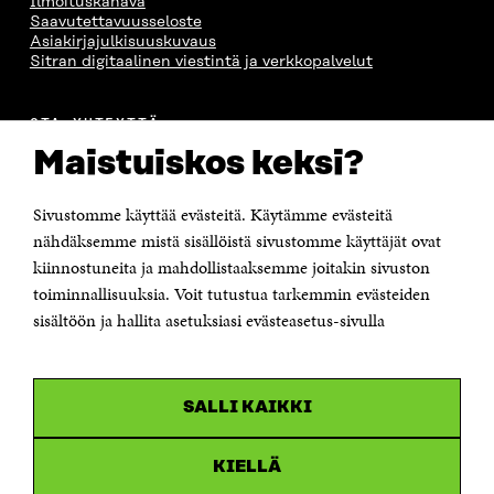
Ilmoituskanava
Saavutettavuusseloste
Asiakirjajulkisuuskuvaus
Sitran digitaalinen viestintä ja verkkopalvelut
OTA YHTEYTTÄ
Suomen itsenäisyyden juhlarahasto Sitra
Maistuiskos keksi?
Itämerenkatu 11-13, PL 160,
00181 Helsinki
Sivustomme käyttää evästeitä. Käytämme evästeitä
Puhelin +358 294 618 991
Sähköpostiosoite
nähdäksemme mistä sisällöistä sivustomme käyttäjät ovat
etunimi.sukunimi@sitra.fi tai sitra@sitra.fi
kiinnostuneita ja mahdollistaaksemme joitakin sivuston
Saapumisohjeet
toiminnallisuuksia. Voit tutustua tarkemmin evästeiden
sisältöön ja hallita asetuksiasi evästeasetus-sivulla
Y-tunnus 0202132-3
OLEMME NÄISSÄ SOMEISSA
SALLI KAIKKI
Facebook
Avautuu
uudessa
Linkedin
ikkunassa
KIELLÄ
Avautuu
uudessa