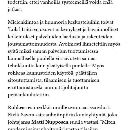
todettiin, ettei vanhoilla systeemeillä voida enää
jatkaa.
Mielenkiintoa ja huumoria keskusteluihin toivat
’Loka’ Laitisen osuvat näkemykset ja havainnolliset
kokemukset palveluiden laadusta ja rakenteiden
joustamattomuudesta. Avoimesti ihmeteltiin myös
syitä miksi saman palvelun tuottamisessa
kunnallisella puolella ei saavuteta samaa
tehokkuutta kuin yksityisellä puolella. Myös
rohkeaa kannusteiden käyttöä, päättäjien
sitoututtamista, tilaamisen ja tuottamisen
erottamista sekä ammattijohtajuutta
peräänkuulutettiin.
Rohkeaa esimerkkiä muille seminaarissa edusti
Etelä-Savon sairaanhoitopiirin kuntayhtymä, joka
johtajansa
Matti Nupposen
suulla vastasi ”Miten
moderni sairaanhoitopiiri vastaa tilaajien