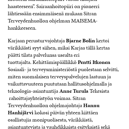
haasteeseen”. Sairaanhoitopiiri on pioneeri
lähtiessään ensimmäisenä mukaan Sitran
Terveydenhuollon ohjelman MAISEMA-
hankkeeseen.
Karjaan perusturvajohtaja
Bjarne Bolin
kertoi
värikkäästi syyt siihen, miksi Karjaa tällä kertaa
päätti tilata palvelunsa usealta eri
tuottajalta. Kehittämispäällikkö
Pentti Itkonen
Sosiaali- ja terveysministeriöstä puolestaan selvitti,
miten suomalaisen terveyspalvelujen laatuun ja
vaikuttavuuteen puututaan hallitusohjelmalla ja
teknologia-asiantuntija
Anne Turula
Tekesista
rahoittajayhteistyön voimaa. Sitran
Terveydenhuollon ohjelmajohtaja
Hannu
Hanhijärvi
kokosi päivän yhteen kiittäen
osallistujia monipuolisesta, värikkäistä,
asiantuntevista ja vauhdikkaista esityksistä sekä