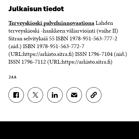
Julkaisun tiedot
Terveyskioski palveluinnovaationa
Lahden
terveyskioski -hankkeen väliarviointi (vaihe II)
Sitran selvityksiä 55 ISBN 1978-951-563-777-2
(nid.) ISBN 1978-951-563-772-7
(URL:https://arkisto.sitra.fi) ISSN 1796-7104 (nid.)
ISSN 1796-7112 (URL:https://arkisto.sitra.fi)
JAA
J
J
J
J
K
A
A
A
A
O
A
A
A
A
P
F
T
L
S
I
A
W
I
Ä
O
C
I
N
H
I
E
T
K
K
A
B
T
E
Ö
R