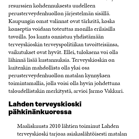
resurssien kohdennuksesta uudelleen
perusterveydenhuollon järjestelmän sisällä.
Kaupungin omat valinnat ovat tärkeitä, koska
konseptia voidaan toteuttaa monilla erilaisilla
tavoilla. Jos kunta onnistuu yhdistämään
terveyskioskin terveyspolitiikan tavoitteisiinsa,
vaikutukset ovat hyvät. Ellei, tuloksena voi olla
lähinnä lisää kustannuksia. Terveyskioskin on
kuitenkin mahdollista olla yksi osa
perusterveydenhuollon matalan kynnyksen
toimintamallia, jolla voisi olla hyvin johdettuna
taloudellistakin merkitystä, arvioi Jarmo Vakkuri.
Lahden terveyskioski
pähkinänkuoressa
Maaliskuusta 2010 lähtien toiminut Lahden
terveyskioski tarjoaa asiakaslähtöisesti matalan