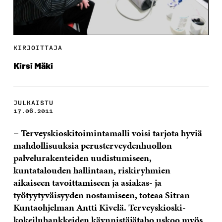
KIRJOITTAJA
Kirsi Mäki
JULKAISTU
17.06.2011
− Terveyskioskitoimintamalli voisi tarjota hyviä
mahdollisuuksia perusterveydenhuollon
palvelurakenteiden uudistumiseen,
kuntatalouden hallintaan, riskiryhmien
aikaiseen tavoittamiseen ja asiakas- ja
työtyytyväisyyden nostamiseen, toteaa Sitran
Kuntaohjelman Antti Kivelä. Terveyskioski-
kokeiluhankkeiden käynnistäjätaho uskoo myös