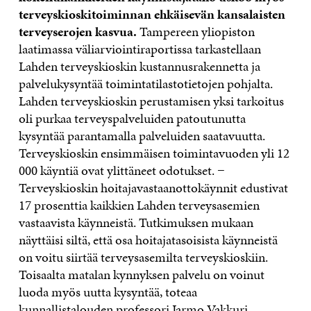
terveyskioskitoiminnan ehkäisevän kansalaisten
terveyserojen kasvua.
Tampereen yliopiston
laatimassa väliarviointiraportissa tarkastellaan
Lahden terveyskioskin kustannusrakennetta ja
palvelukysyntää toimintatilastotietojen pohjalta.
Lahden terveyskioskin perustamisen yksi tarkoitus
oli purkaa terveyspalveluiden patoutunutta
kysyntää parantamalla palveluiden saatavuutta.
Terveyskioskin ensimmäisen toimintavuoden yli 12
000 käyntiä ovat ylittäneet odotukset. −
Terveyskioskin hoitajavastaanottokäynnit edustivat
17 prosenttia kaikkien Lahden terveysasemien
vastaavista käynneistä. Tutkimuksen mukaan
näyttäisi siltä, että osa hoitajatasoisista käynneistä
on voitu siirtää terveysasemilta terveyskioskiin.
Toisaalta matalan kynnyksen palvelu on voinut
luoda myös uutta kysyntää, toteaa
kunnallistalouden professori Jarmo Vakkuri