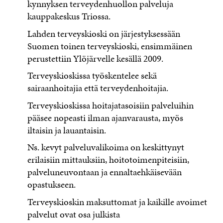
kynnyksen terveydenhuollon palveluja
kauppakeskus Triossa.
Lahden terveyskioski on järjestyksessään
Suomen toinen terveyskioski, ensimmäinen
perustettiin Ylöjärvelle kesällä 2009.
Terveyskioskissa työskentelee sekä
sairaanhoitajia että terveydenhoitajia.
Terveyskioskissa hoitajatasoisiin palveluihin
pääsee nopeasti ilman ajanvarausta, myös
iltaisin ja lauantaisin.
Ns. kevyt palveluvalikoima on keskittynyt
erilaisiin mittauksiin, hoitotoimenpiteisiin,
palveluneuvontaan ja ennaltaehkäisevään
opastukseen.
Terveyskioskin maksuttomat ja kaikille avoimet
palvelut ovat osa julkista