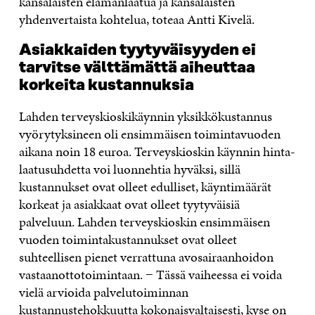
kansalaisten elämänlaatua ja kansalaisten
yhdenvertaista kohtelua, toteaa Antti Kivelä.
Asiakkaiden tyytyväisyyden ei
tarvitse välttämättä aiheuttaa
korkeita kustannuksia
Lahden terveyskioskikäynnin yksikkökustannus
vyörytyksineen oli ensimmäisen toimintavuoden
aikana noin 18 euroa. Terveyskioskin käynnin hinta-
laatusuhdetta voi luonnehtia hyväksi, sillä
kustannukset ovat olleet edulliset, käyntimäärät
korkeat ja asiakkaat ovat olleet tyytyväisiä
palveluun. Lahden terveyskioskin ensimmäisen
vuoden toimintakustannukset ovat olleet
suhteellisen pienet verrattuna avosairaanhoidon
vastaanottotoimintaan. − Tässä vaiheessa ei voida
vielä arvioida palvelutoiminnan
kustannustehokkuutta kokonaisvaltaisesti, kyse on