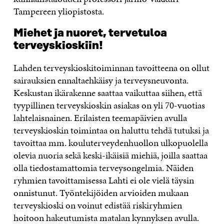
Tampereen yliopistosta.
Miehet ja nuoret, tervetuloa
terveyskioskiin!
Lahden terveyskioskitoiminnan tavoitteena on ollut
sairauksien ennaltaehkäisy ja terveysneuvonta.
Keskustan ikärakenne saattaa vaikuttaa siihen, että
tyypillinen terveyskioskin asiakas on yli 70-vuotias
lahtelaisnainen. Erilaisten teemapäivien avulla
terveyskioskin toimintaa on haluttu tehdä tutuksi ja
tavoittaa mm. kouluterveydenhuollon ulkopuolella
olevia nuoria sekä keski-ikäisiä miehiä, joilla saattaa
olla tiedostamattomia terveysongelmia. Näiden
ryhmien tavoittamisessa Lahti ei ole vielä täysin
onnistunut. Työntekijöiden arvioiden mukaan
terveyskioski on voinut edistää riskiryhmien
hoitoon hakeutumista matalan kynnyksen avulla.