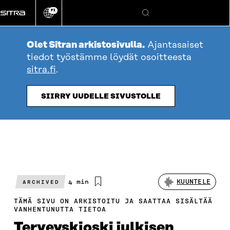
Siirry
FI
suoraan
Vaihda
Hae
sivuston
sisältöön
kieli
Olet Sitran arkistosivulla.
Ajantasaiset
tiedot työstämme löydät osoitteesta
sitra.fi
.
SIIRRY UUDELLE SIVUSTOLLE
Arvioitu
4 min
KUUNTELE
ARCHIVED
lukuaika
TÄMÄ SIVU ON ARKISTOITU JA SAATTAA SISÄLTÄÄ
VANHENTUNUTTA TIETOA
Terveyskioski julkisen