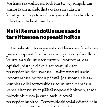
Varhaisessa vaiheessa todetun terveysongelman
ansiosta on mahdollista estää sairauksien
kehittyminen ja toisaalta myös vähentää hoidoista
aiheutuneita kustannuksia.
Kaikille mahdollisuus saada
tarvittaessa nopeasti hoitoa
− Kansalaisten terveyserot ovat kasvussa, koska osa
pääsee nopeasti hoitoon esim. työterveyshuollon
kautta tai vakuutusten turvin. Työttömät, osa
opiskelijoista ja eläkeläiset ovat julkisen
terveydenhoidon varassa – valitettavasti usein
jonottamassa hoitoon pääsyä. Jos suomalaisissa
kunnissa olisi terveyskioskitoimintaa, nämäkin
kansalaiset voisivat päästä nopeasti hoitoon, saada
palveluohjausta ja ennaltaehkäisevää
terveydenhuoltoa. Terveyskioski voisi edistää näin