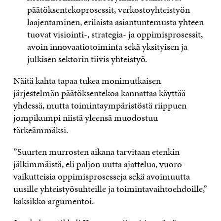
päätöksentekoprosessit, verkostoyhteis­työn
laajentaminen, erilaista asiantuntemus­ta yhteen
tuovat visiointi-, strategia- ja oppi­misprosessit,
avoin innovaatiotoiminta sekä yksityisen ja
julkisen sektorin tiivis yhteistyö.
Näitä kahta tapaa tukea monimutkaisen
järjestelmän päätöksentekoa kannattaa käyttää
yhdessä, mutta toimintaympäristöstä riippuen
jompikumpi niistä yleensä muodostuu
tärkeämmäksi.
”Suurten murrosten aikana tarvitaan etenkin
jälkimmäistä, eli paljon uutta ajattelua, vuoro­
vaikutteisia oppimisproses­seja sekä avoimuutta
uusille yhteistyösuhteille ja toimintavaihtoehdoille,”
kaksikko argumentoi.