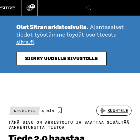
Siirry
FI
suoraan
Vaihda
Hae
sivuston
sisältöön
kieli
Olet Sitran arkistosivulla.
Ajantasaiset
tiedot työstämme löydät osoitteesta
sitra.fi
.
SIIRRY UUDELLE SIVUSTOLLE
Arvioitu
4 min
KUUNTELE
ARCHIVED
lukuaika
TÄMÄ SIVU ON ARKISTOITU JA SAATTAA SISÄLTÄÄ
VANHENTUNUTTA TIETOA
Tiede 2.0 haastaa