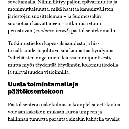
soveltamalla. Niihin liittyy paljon epävarmuutta ja
monimutkaisuutta, mikä haastaa kansainvä­listen
järjestöjen suositteleman – ja Suomes­sakin
suosiotaan kasvattaneen – tutkimustie­toon
perustuvan (
evidence-based
) päätöksen­tekomallin.
Tutkimustiedon kapea-alaisuudesta ja his­
toriallisuudesta johtuen sitä kannattaa hyö­dyntää
”viheliäisten ongelmien” kanssa mo­nipuolisesti,
mutta myös täydentää käytännön kokemustiedolla
ja tulevaisuuden visioinnilla.
Uusia toimintamalleja
päätöksentekoon
Päätöksenteon näkökulmasta kompleksiteettikuilua
voidaan kaksikon mukaan kuroa um­peen ja
hallinnan tunnetta parantaa ainakin kahdella tavalla: