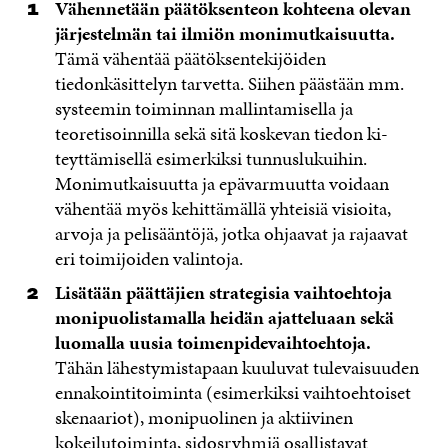
Vähennetään päätöksenteon kohteena olevan
järjestel­män tai ilmiön monimutkaisuutta.
Tämä vähentää päätöksentekijöiden
tiedonkäsittelyn tarvetta. Siihen päästään mm.
systeemin toiminnan mallintamisella ja
teoretisoinnilla sekä sitä koskevan tiedon ki­
teyttämisellä esimerkiksi tunnuslukuihin.
Monimutkaisuutta ja epä­varmuutta voidaan
vähentää myös kehittämällä yhteisiä visioita,
arvo­ja ja pelisääntöjä, jotka ohjaavat ja rajaavat
eri toimijoiden valintoja.
Lisätään päättäjien strategisia vaihtoehto­ja
monipuolistamalla heidän ajatteluaan sekä
luomalla uusia toimenpidevaihtoehtoja.
Tähän lähestymistapaan kuuluvat tulevai­suuden
ennakointitoiminta (esimerkiksi vaih­toehtoiset
skenaariot), monipuolinen ja aktii­vinen
kokeilutoiminta, sidosryhmiä osallista­vat