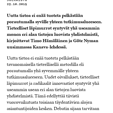
23.10.2015
Uutta tietoa ei enää tuoteta pelkästään
porautumalla syvälle yhteen tutkimusalueeseen.
Tieteelliset läpimurrot syntyvät yhä useammin
monen eri alan tietojen luovista yhdistelmistä,
kirjoittavat Timo Hämäläinen ja Göte Nyman
uusimmassa Kanava-lehdessä.
Uutta tietoa ei enää tuoteta pelkästään
tavanomaisella tieteellisellä meto­dilla eli
porautumalla yhä syvemmälle yhteen
tutkimusalueeseen. Uudet oivallukset, tieteel­liset
läpimurrot ja radikaalit innovaatiot syn­tyvät yhä
useammin usean eri alan tietojen luovista
yhdistelmistä. Tämä edellyttää tiivistä
vuorovaikutusta toisiaan täydentävien alojen
asiantuntijoiden kesken. Debatin sijaan tarvi­taan