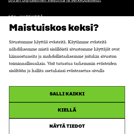
Sitran digitaalinen viestintä ja verkkopalvelut
OTA YHTEYTTÄ
Suomen itsenäisyyden juhlarahasto Sitra
Maistuiskos keksi?
Itämerenkatu 11-13, PL 160,
00181 Helsinki
Sivustomme käyttää evästeitä. Käytämme evästeitä
Puhelin +358 294 618 991
Sähköpostiosoite
nähdäksemme mistä sisällöistä sivustomme käyttäjät ovat
etunimi.sukunimi@sitra.fi tai sitra@sitra.fi
kiinnostuneita ja mahdollistaaksemme joitakin sivuston
Saapumisohjeet
toiminnallisuuksia. Voit tutustua tarkemmin evästeiden
sisältöön ja hallita asetuksiasi evästeasetus-sivulla
Y-tunnus 0202132-3
OLEMME NÄISSÄ SOMEISSA
SALLI KAIKKI
Facebook
Avautuu
uudessa
Linkedin
ikkunassa
KIELLÄ
Avautuu
uudessa
Youtube
ikkunassa
Avautuu
NÄYTÄ TIEDOT
uudessa