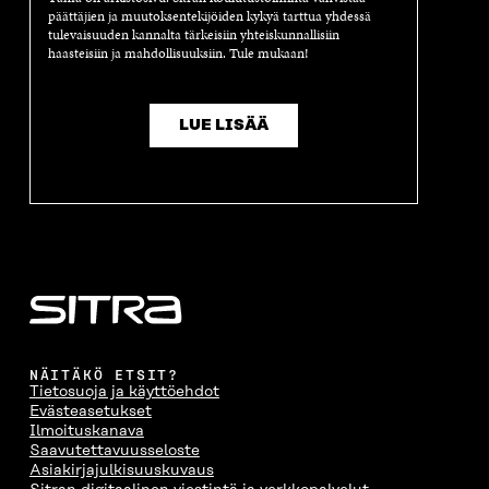
päättäjien ja muutoksentekijöiden kykyä tarttua yhdessä
tulevaisuuden kannalta tärkeisiin yhteiskunnallisiin
haasteisiin ja mahdollisuuksiin. Tule mukaan!
LUE LISÄÄ
NÄITÄKÖ ETSIT?
Tietosuoja ja käyttöehdot
Evästeasetukset
Ilmoituskanava
Saavutettavuusseloste
Asiakirjajulkisuuskuvaus