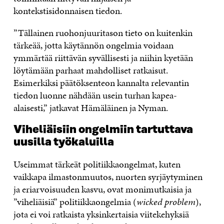
kontekstisidonnaisen tiedon.
”Tällainen ruo­honjuuritason tieto on kuitenkin
tärkeää, jotta käytännön ongelmia voidaan
ymmärtää riit­tävän syvällisesti ja niihin kyetään
löytämään parhaat mahdolliset ratkaisut.
Esimerkiksi päätöksenteon kannalta relevantin
tiedon luonne nähdään usein turhan kapea-
alaisesti,” jatkavat Hämäläinen ja Nyman.
Viheliäisiin ongelmiin tartuttava
uusilla työkaluilla
Useimmat tärkeät politiikkaongelmat, kuten
vaikkapa ilmastonmuutos, nuorten syrjäyty­minen
ja eriarvoisuuden kasvu, ovat monimutkaisia ja
”viheliäi­siä” politiikkaongelmia (
wicked problem
),
jo­ta ei voi ratkaista yksinkertaisia viitekehyksiä