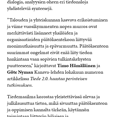
dialogia, analyysien oheen eri tiedonaloja
yhdisteleviä synteesejä.
”Talouden ja yhteiskunnan kasvava erikoistuminen
ja viime vuosikymmenten nopea murros ovat
merkittävästi lisänneet yksilöiden ja
organisaatioiden päätöksentekoon liittyvää
monimutkaisuutta ja epävarmuutta. Päätöksenteon
suurimmat ongelmat eivät enää liity tiedon
hankintaan vaan sopivien tulkintakehysten
puutteeseen,” kirjoittavat
Timo Hämäläinen
ja
Göte Nyman
Kanava-lehden lokakuun numeron
artikkelissa
Tiede 2.0. haastaa perinteisen
tutkimuksen
.
Tiedemaailma korostaa yleistettävis­sä olevaa ja
julkilausuttua tietoa, mikä sivuut­taa päätöksenteon
ja oppimisen kannalta tär­keän, käytännön
toimintaan liittyvän hiljaisen ja