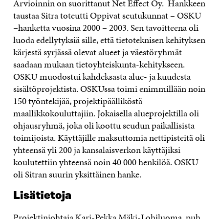
Arvioinnin on suorittanut Net Effect Oy. Hankkeen
taustaa Sitra toteutti Oppivat seutukunnat – OSKU
–hanketta vuosina 2000 – 2003. Sen tavoitteena oli
luoda edellytyksiä sille, että tietoteknisen kehityksen
kärjestä syrjässä olevat alueet ja väestöryhmät
saadaan mukaan tietoyhteiskunta-kehitykseen.
OSKU muodostui kahdeksasta alue- ja kuudesta
sisältöprojektista. OSKUssa toimi enimmillään noin
150 työntekijää, projektipäälliköstä
maallikkokouluttajiin. Jokaisella alueprojektilla oli
ohjausryhmä, joka oli koottu seudun paikallisista
toimijoista. Käyttäjille maksuttomia nettipisteitä oli
yhteensä yli 200 ja kansalaisverkon käyttäjiksi
koulutettiin yhteensä noin 40 000 henkilöä. OSKU
oli Sitran suurin yksittäinen hanke.
Lisätietoja
Projektinjohtaja Kari-Pekka Mäki-Lohiluoma, puh.