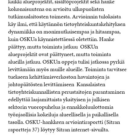
kaikki alueprojektit, sisältöprojektit sekä hanke
kokonaisuutena on arvioitu ulkopuolisten
tutkimuslaitosten toimesta. Arvioinnin tuloksista
käy ilmi, että käytännön tietoyhteiskuntakehityksen
dynamiikka on monimutkaisempaa ja hitaampaa,
kuin OSKUa käynnistettäessä oletettiin. Hanke
päättyy, mutta toiminta jatkuu OSKUn
alueprojektit ovat päättyneet, mutta toiminta
alueilla jatkuu. OSKUn oppeja tulisi jatkossa pyrkiä
levittämään myös muille alueille. Toiminta tarvitsee
tuekseen kehittämisverkoston havaintojen ja
johtopäätösten levittämiseen Kansalaisten
tietoyhteiskunnallisten perustaitojen parantaminen
edellyttää laajamittaista yksityisen ja julkisen
sektorin vuoropuhelua ja ennakkoluulottomia
työnjaollisia kokeiluja alueellisella ja paikallisella
tasolla. OSKU-hankkeen arviointiraportti (Sitran
raportteja 37) löytyy Sitran internet-sivuilta.