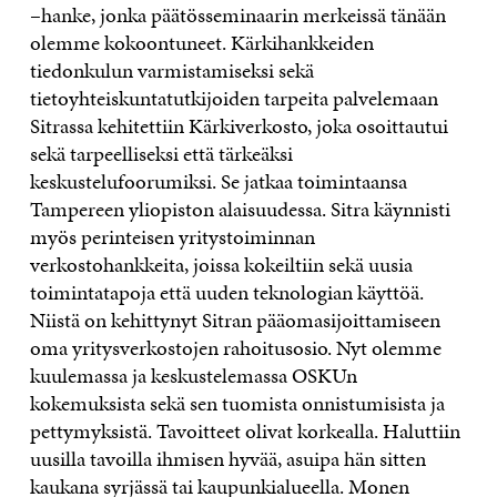
–hanke, jonka päätösseminaarin merkeissä tänään
olemme kokoontuneet. Kärkihankkeiden
tiedonkulun varmistamiseksi sekä
tietoyhteiskuntatutkijoiden tarpeita palvelemaan
Sitrassa kehitettiin Kärkiverkosto, joka osoittautui
sekä tarpeelliseksi että tärkeäksi
keskustelufoorumiksi. Se jatkaa toimintaansa
Tampereen yliopiston alaisuudessa. Sitra käynnisti
myös perinteisen yritystoiminnan
verkostohankkeita, joissa kokeiltiin sekä uusia
toimintatapoja että uuden teknologian käyttöä.
Niistä on kehittynyt Sitran pääomasijoittamiseen
oma yritysverkostojen rahoitusosio. Nyt olemme
kuulemassa ja keskustelemassa OSKUn
kokemuksista sekä sen tuomista onnistumisista ja
pettymyksistä. Tavoitteet olivat korkealla. Haluttiin
uusilla tavoilla ihmisen hyvää, asuipa hän sitten
kaukana syrjässä tai kaupunkialueella. Monen