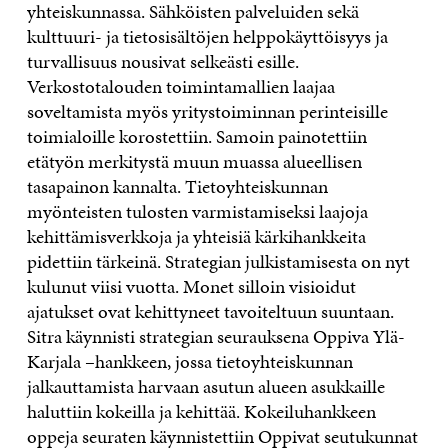
yhteiskunnassa. Sähköisten palveluiden sekä
kulttuuri- ja tietosisältöjen helppokäyttöisyys ja
turvallisuus nousivat selkeästi esille.
Verkostotalouden toimintamallien laajaa
soveltamista myös yritystoiminnan perinteisille
toimialoille korostettiin. Samoin painotettiin
etätyön merkitystä muun muassa alueellisen
tasapainon kannalta. Tietoyhteiskunnan
myönteisten tulosten varmistamiseksi laajoja
kehittämisverkkoja ja yhteisiä kärkihankkeita
pidettiin tärkeinä. Strategian julkistamisesta on nyt
kulunut viisi vuotta. Monet silloin visioidut
ajatukset ovat kehittyneet tavoiteltuun suuntaan.
Sitra käynnisti strategian seurauksena Oppiva Ylä-
Karjala –hankkeen, jossa tietoyhteiskunnan
jalkauttamista harvaan asutun alueen asukkaille
haluttiin kokeilla ja kehittää. Kokeiluhankkeen
oppeja seuraten käynnistettiin Oppivat seutukunnat