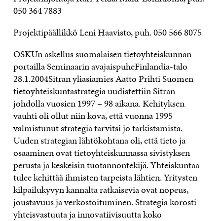
050 364 7883
Projektipäällikkö Leni Haavisto, puh. 050 566 8075
OSKUn askellus suomalaisen tietoyhteiskunnan
portailla Seminaarin avajaispuheFinlandia-talo
28.1.2004Sitran yliasiamies Aatto Prihti Suomen
tietoyhteiskuntastrategia uudistettiin Sitran
johdolla vuosien 1997 – 98 aikana. Kehityksen
vauhti oli ollut niin kova, että vuonna 1995
valmistunut strategia tarvitsi jo tarkistamista.
Uuden strategian lähtökohtana oli, että tieto ja
osaaminen ovat tietoyhteiskunnassa sivistyksen
perusta ja keskeisin tuotannontekijä. Yhteiskuntaa
tulee kehittää ihmisten tarpeista lähtien. Yritysten
kilpailukyvyn kannalta ratkaisevia ovat nopeus,
joustavuus ja verkostoituminen. Strategia korosti
yhteisvastuuta ja innovatiivisuutta koko