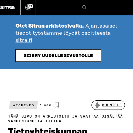
Siirry
FI
suoraan
Vaihda
Hae
sivuston
sisältöön
kieli
Olet Sitran arkistosivulla.
Ajantasaiset
tiedot työstämme löydät osoitteesta
sitra.fi
.
SIIRRY UUDELLE SIVUSTOLLE
Arvioitu
4 min
KUUNTELE
ARCHIVED
lukuaika
TÄMÄ SIVU ON ARKISTOITU JA SAATTAA SISÄLTÄÄ
VANHENTUNUTTA TIETOA
Tietoyhteiskunnan