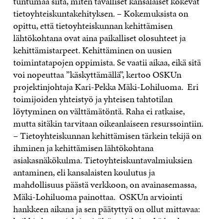
tuntumaa siitä, miten tavalliset kansalaiset kokevat
tietoyhteiskuntakehityksen. – Kokemuksista on
opittu, että tietoyhteiskunnan kehittämisen
lähtökohtana ovat aina paikalliset olosuhteet ja
kehittämistarpeet. Kehittäminen on uusien
toimintatapojen oppimista. Se vaatii aikaa, eikä sitä
voi nopeuttaa ”käskyttämällä”, kertoo OSKUn
projektinjohtaja Kari-Pekka Mäki-Lohiluoma. Eri
toimijoiden yhteistyö ja yhteisen tahtotilan
löytyminen on välttämätöntä. Raha ei ratkaise,
mutta sitäkin tarvitaan oikeanlaiseen resurssointiin.
– Tietoyhteiskunnan kehittämisen tärkein tekijä on
ihminen ja kehittämisen lähtökohtana
asiakasnäkökulma. Tietoyhteiskuntavalmiuksien
antaminen, eli kansalaisten koulutus ja
mahdollisuus päästä verkkoon, on avainasemassa,
Mäki-Lohiluoma painottaa. OSKUn arviointi
hankkeen aikana ja sen päätyttyä on ollut mittavaa: