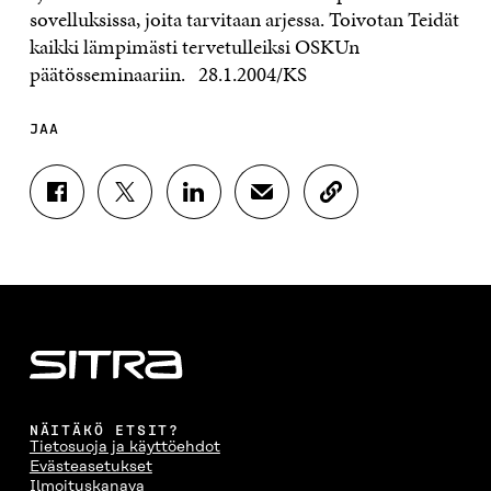
sovelluksissa, joita tarvitaan arjessa. Toivotan Teidät
kaikki lämpimästi tervetulleiksi OSKUn
päätösseminaariin. 28.1.2004/KS
JAA
J
J
J
J
K
A
A
A
A
O
A
A
A
A
P
F
T
L
S
I
A
W
I
Ä
O
C
I
N
H
I
E
T
K
K
A
B
T
E
Ö
R
O
E
D
P
T
O
R
I
O
I
K
I
N
S
K
I
S
I
T
K
NÄITÄKÖ ETSIT?
S
S
S
I
E
Tietosuoja ja käyttöehdot
S
Ä
S
L
L
Evästeasetukset
A
A
Ä
L
I
Ilmoituskanava