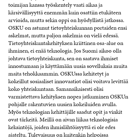
toimijan kanssa työskentely vaati aikaa ja
kärsivällisyyttä enemmän kuin osattiin etukäteen
arvioida, mutta sekin oppi on hyödyllistä jatkossa.
OSKU on astunut tietoyhteiskunnan portaiden ensi
askelmat, mutta paljon askelmia on vielä edessä.
Tietoyhteiskuntakehityksen kriittinen osa-alue on
ihminen, ei enää teknologia. Jos Suomi aikoo olla
johtava tietoyhteiskunta, sen on saatava ihmiset
innostumaan ja käyttämään uusia sovelluksia muita
maita tehokkaammin. OSKUssa kehitetyt ja
kokeillut sosiaaliset innovaatiot olisi voitava levittää
koko yhteiskuntaan. Samanaikaisesti olisi
varmistettava kehityksen nopea jatkuminen OSKUn
pohjalle rakentuvien uusien kokeiluiden avulla.
Myös teknologian kehittäjille saadut opit ja vinkit
ovat tärkeitä. Meillä on aivan liikaa teknologisia
keksintöjä, joiden ihmislähtöisyyttä ei ole edes
ajateltu. Tulevaisuus on kuitenkin helpoissa