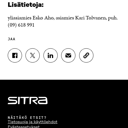
Lisätietoja:
yliasiamies Esko Aho, asiamies Kari Tolvanen, puh.
(09) 618 991
JAA
J
J
J
J
K
A
A
A
A
O
A
A
A
A
P
F
T
L
S
I
A
W
I
Ä
O
C
I
N
H
I
E
T
K
K
A
B
T
E
Ö
R
O
E
D
P
T
O
R
I
O
I
K
I
N
S
K
I
S
I
T
K
NÄITÄKÖ ETSIT?
S
S
S
I
E
Tietosuoja ja käyttöehdot
S
Ä
S
L
L
Evästeasetukset