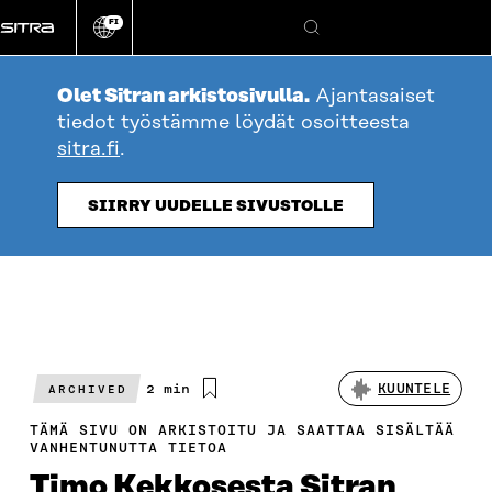
Siirry
FI
suoraan
Vaihda
Hae
sivuston
sisältöön
kieli
Olet Sitran arkistosivulla.
Ajantasaiset
tiedot työstämme löydät osoitteesta
sitra.fi
.
SIIRRY UUDELLE SIVUSTOLLE
Arvioitu
2 min
KUUNTELE
ARCHIVED
lukuaika
TÄMÄ SIVU ON ARKISTOITU JA SAATTAA SISÄLTÄÄ
VANHENTUNUTTA TIETOA
Timo Kekkosesta Sitran