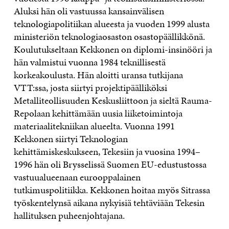
Aluksi hän oli vastuussa kansainvälisen
teknologiapolitiikan alueesta ja vuoden 1999 alusta
ministeriön teknologiaosaston osastopäällikkönä.
Koulutukseltaan Kekkonen on diplomi-insinööri ja
hän valmistui vuonna 1984 teknillisestä
korkeakoulusta. Hän aloitti uransa tutkijana
VTT:ssa, josta siirtyi projektipäälliköksi
Metalliteollisuuden Keskusliittoon ja sieltä Rauma-
Repolaan kehittämään uusia liiketoimintoja
materiaalitekniikan alueelta. Vuonna 1991
Kekkonen siirtyi Teknologian
kehittämiskeskukseen, Tekesiin ja vuosina 1994–
1996 hän oli Brysselissä Suomen EU-edustustossa
vastuualueenaan eurooppalainen
tutkimuspolitiikka. Kekkonen hoitaa myös Sitrassa
työskentelynsä aikana nykyisiä tehtäviään Tekesin
hallituksen puheenjohtajana.