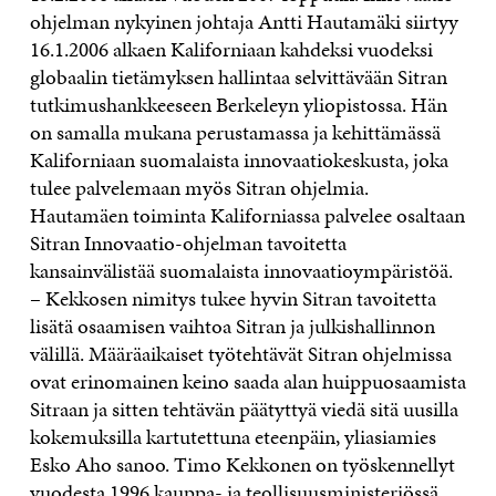
ohjelman nykyinen johtaja Antti Hautamäki siirtyy
16.1.2006 alkaen Kaliforniaan kahdeksi vuodeksi
globaalin tietämyksen hallintaa selvittävään Sitran
tutkimushankkeeseen Berkeleyn yliopistossa. Hän
on samalla mukana perustamassa ja kehittämässä
Kaliforniaan suomalaista innovaatiokeskusta, joka
tulee palvelemaan myös Sitran ohjelmia.
Hautamäen toiminta Kaliforniassa palvelee osaltaan
Sitran Innovaatio-ohjelman tavoitetta
kansainvälistää suomalaista innovaatioympäristöä.
– Kekkosen nimitys tukee hyvin Sitran tavoitetta
lisätä osaamisen vaihtoa Sitran ja julkishallinnon
välillä. Määräaikaiset työtehtävät Sitran ohjelmissa
ovat erinomainen keino saada alan huippuosaamista
Sitraan ja sitten tehtävän päätyttyä viedä sitä uusilla
kokemuksilla kartutettuna eteenpäin, yliasiamies
Esko Aho sanoo. Timo Kekkonen on työskennellyt
vuodesta 1996 kauppa- ja teollisuusministeriössä.