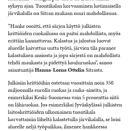
syksyn ajan. Tuontikalan korvaaminen kotimaisella
järvikalalla on Sitran mukaan suuri mahdollisuus.
”Hanke osoitti, että särjen käyttö julkisten
keittiöiden ruokailussa on paitsi mahdollista, myös
erittäin kannattavaa. Kalastus ja jalostus luovat
alueelle kaivattua uutta työtä, järvien tila paranee
kalastuksen ansiosta ja jopa särjestä on mahdollista
tehdä maukasta ja pidettyä kouluruokaa”, sanoo
asiantuntija
Hanna-Leena Ottelin
Sitrasta.
Julkisiin keittiöihin ostetaan vuosittain noin 350
miljoonalla eurolla ruokaa ja raaka-aineita, ja
esimerkiksi Keski-Suomessa vain 5 prosenttia siitä
on lähiruokaa. Jos esimerkiksi Jyväskylässä julkisten
laitoskeittiöiden ulkomainen tuontikala
korvattaisiin läheltä kalastetulla järvikalalla, se loisi
alueelle neljä työpaikkaa, ilmenee hankkeessa