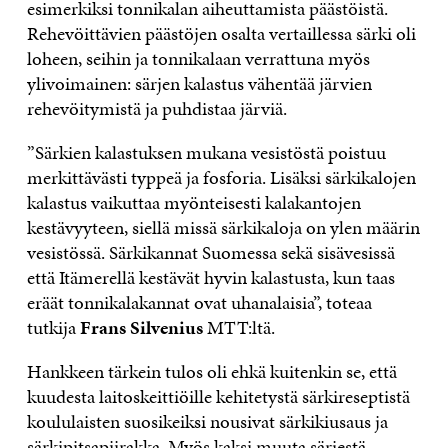
esimerkiksi tonnikalan aiheuttamista päästöistä.
Rehevöittävien päästöjen osalta vertaillessa särki oli
loheen, seihin ja tonnikalaan verrattuna myös
ylivoimainen: särjen kalastus vähentää järvien
rehevöitymistä ja puhdistaa järviä.
”Särkien kalastuksen mukana vesistöstä poistuu
merkittävästi typpeä ja fosforia. Lisäksi särkikalojen
kalastus vaikuttaa myönteisesti kalakantojen
kestävyyteen, siellä missä särkikaloja on ylen määrin
vesistössä. Särkikannat Suomessa sekä sisävesissä
että Itämerellä kestävät hyvin kalastusta, kun taas
eräät tonnikalakannat ovat uhanalaisia”, toteaa
tutkija
Frans Silvenius
MTT:ltä.
Hankkeen tärkein tulos oli ehkä kuitenkin se, että
kuudesta laitoskeittiöille kehitetystä särkireseptistä
koululaisten suosikeiksi nousivat särkikiusaus ja
särkipitsapiirakka. Myös kaksi muuta särjestä