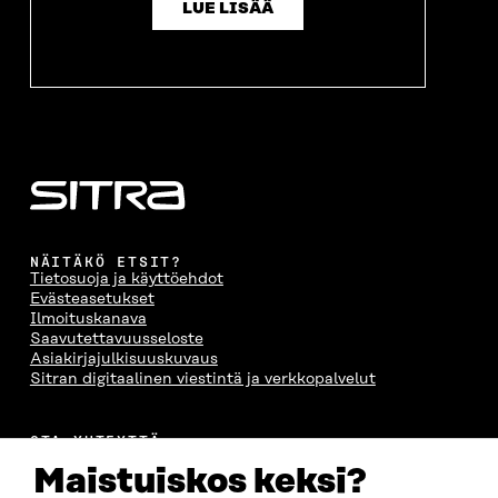
LUE LISÄÄ
NÄITÄKÖ ETSIT?
Tietosuoja ja käyttöehdot
Evästeasetukset
Ilmoituskanava
Saavutettavuusseloste
Asiakirjajulkisuuskuvaus
Sitran digitaalinen viestintä ja verkkopalvelut
OTA YHTEYTTÄ
Suomen itsenäisyyden juhlarahasto Sitra
Maistuiskos keksi?
Itämerenkatu 11-13, PL 160,