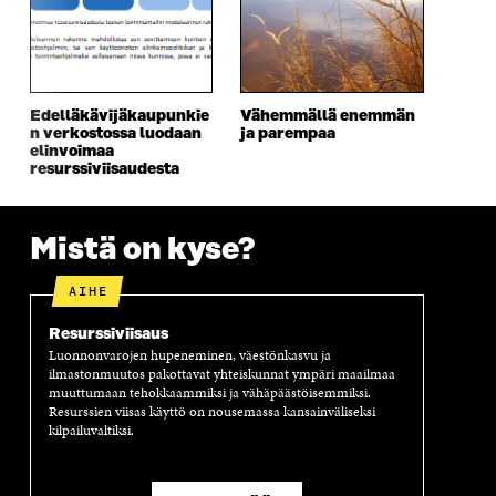
D
E
D
U
E
S
E
D
S
S
S
E
S
A
S
S
A
I
A
S
I
K
I
A
Edelläkävijäkaupunkie
Vähemmällä enemmän
K
K
K
I
n verkostossa luodaan
ja parempaa
K
U
K
K
elinvoimaa
U
N
U
K
resurssiviisaudesta
N
A
N
U
A
S
A
N
S
S
S
A
Mistä on kyse?
S
A
S
S
A
A
S
A
AIHE
Resurssiviisaus
Luonnonvarojen hupeneminen, väestönkasvu ja
ilmastonmuutos pakottavat yhteiskunnat ympäri maailmaa
muuttumaan tehokkaammiksi ja vähäpäästöisemmiksi.
Resurssien viisas käyttö on nousemassa kansainväliseksi
kilpailuvaltiksi.