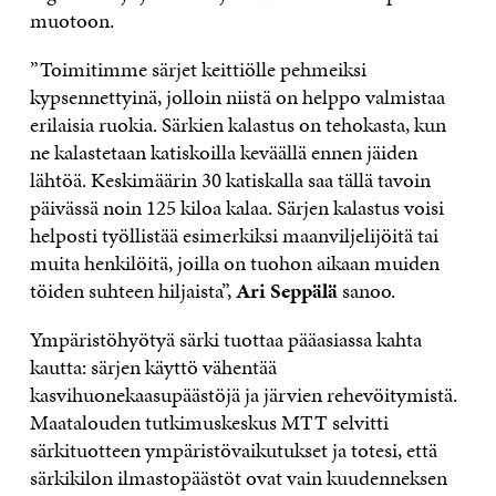
muotoon.
”Toimitimme särjet keittiölle pehmeiksi
kypsennettyinä, jolloin niistä on helppo valmistaa
erilaisia ruokia. Särkien kalastus on tehokasta, kun
ne kalastetaan katiskoilla keväällä ennen jäiden
lähtöä. Keskimäärin 30 katiskalla saa tällä tavoin
päivässä noin 125 kiloa kalaa. Särjen kalastus voisi
helposti työllistää esimerkiksi maanviljelijöitä tai
muita henkilöitä, joilla on tuohon aikaan muiden
töiden suhteen hiljaista”,
Ari Seppälä
sanoo.
Ympäristöhyötyä särki tuottaa pääasiassa kahta
kautta: särjen käyttö vähentää
kasvihuonekaasupäästöjä ja järvien rehevöitymistä.
Maatalouden tutkimuskeskus MTT selvitti
särkituotteen ympäristövaikutukset ja totesi, että
särkikilon ilmastopäästöt ovat vain kuudenneksen