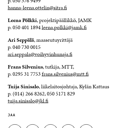
p. 050 376 9499
hanna-leena.ottelin@sitra.fi
Leena Pölkki
, projektipäällikkö, JAMK
p. 050 401 1894
leena.polkki@jamk.fi
Ari Seppälä
, maaseutuyrittäjä
p. 040 730 0015
ari.seppala@voihyvinhunaja.fi
Frans Silvenius
, tutkija, MTT,
p. 0295 31 7753
frans.silvenius@mtt.fi
Tuija Sinisalo
, liikelaitosjohtaja, Kylän Kattaus
p. (014) 266 8262, 050 5171 829
tuija.sinisalo@jkl.fi
JAA