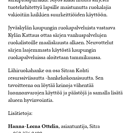
tuotekehitettyä lapsille maistunutta ruokalajia
vakioitiin kaikkien suurkeittiöiden käyttöön.
Jyväskylän kaupungin ruokapalveluista vastaava
Kylän Kattaus ottaa särjen vanhuspalvelujen
ruokalistoille maaliskuusta alkaen. Neuvottelut
särjen laajemmasta käytöstä kaupungin
ruokapalveluissa aloitetaan tammikuussa.
Lähiruokahanke on osa Sitran Kohti
resurssiviisautta -hankekokonaisuutta. Sen
tavoitteena on löytää keinoja vähentää
luonnonvarojen käyttöä ja päästöjä ja samalla lisätä
alueen hyvinvointia.
Lisätietoja:
Hanna-Leena Ottelin
, asiantuntija, Sitra