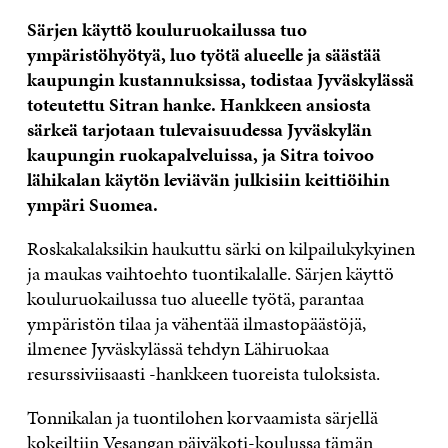
Särjen käyttö kouluruokailussa tuo
ympäristöhyötyä, luo työtä alueelle ja säästää
kaupungin kustannuksissa, todistaa Jyväskylässä
toteutettu Sitran hanke. Hankkeen ansiosta
särkeä tarjotaan tulevaisuudessa Jyväskylän
kaupungin ruokapalveluissa, ja Sitra toivoo
lähikalan käytön leviävän julkisiin keittiöihin
ympäri Suomea.
Roskakalaksikin haukuttu särki on kilpailukykyinen
ja maukas vaihtoehto tuontikalalle. Särjen käyttö
kouluruokailussa tuo alueelle työtä, parantaa
ympäristön tilaa ja vähentää ilmastopäästöjä,
ilmenee Jyväskylässä tehdyn Lähiruokaa
resurssiviisaasti -hankkeen tuoreista tuloksista.
Tonnikalan ja tuontilohen korvaamista särjellä
kokeiltiin Vesangan päiväkoti-koulussa tämän