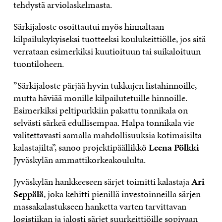
tehdystä arviolaskelmasta.
Särkijaloste osoittautui myös hinnaltaan
kilpailukykyiseksi tuotteeksi koulukeittiölle, jos sitä
verrataan esimerkiksi kuutioituun tai suikaloituun
tuontiloheen.
”Särkijaloste pärjää hyvin tukkujen listahinnoille,
mutta häviää monille kilpailutetuille hinnoille.
Esimerkiksi peltipurkkiin pakattu tonnikala on
selvästi särkeä edullisempaa. Halpa tonnikala vie
valitettavasti samalla mahdollisuuksia kotimaisilta
kalastajilta”, sanoo projektipäällikkö
Leena Pölkki
Jyväskylän ammattikorkeakoululta.
Jyväskylän hankkeeseen särjet toimitti kalastaja
Ari
Seppälä
, joka kehitti pienillä investoinneilla särjen
massakalastukseen hanketta varten tarvittavan
logistiikan ja jalosti särjet suurkeittiöille sopivaan