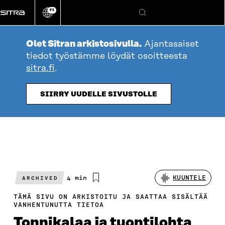
Siirry
FI
suoraan
Vaihda
Hae
sivuston
sisältöön
kieli
Olet Sitran arkistosivulla.
Ajantasaiset
tiedot työstämme löydät osoitteesta
sitra.fi
.
SIIRRY UUDELLE SIVUSTOLLE
Arvioitu
4 min
KUUNTELE
ARCHIVED
lukuaika
TÄMÄ SIVU ON ARKISTOITU JA SAATTAA SISÄLTÄÄ
VANHENTUNUTTA TIETOA
Tonnikalaa ja tuontilohta