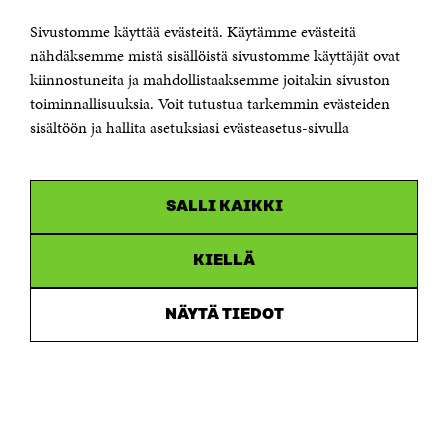
00181 Helsinki
Sivustomme käyttää evästeitä. Käytämme evästeitä
Puhelin +358 294 618 991
Sähköpostiosoite
nähdäksemme mistä sisällöistä sivustomme käyttäjät ovat
etunimi.sukunimi@sitra.fi tai sitra@sitra.fi
kiinnostuneita ja mahdollistaaksemme joitakin sivuston
toiminnallisuuksia. Voit tutustua tarkemmin evästeiden
Saapumisohjeet
sisältöön ja hallita asetuksiasi evästeasetus-sivulla
Y-tunnus 0202132-3
OLEMME NÄISSÄ SOMEISSA
SALLI KAIKKI
Facebook
Avautuu
uudessa
Linkedin
ikkunassa
KIELLÄ
Avautuu
uudessa
Youtube
ikkunassa
Avautuu
NÄYTÄ TIEDOT
uudessa
Instagram
ikkunassa
Avautuu
uudessa
ikkunassa