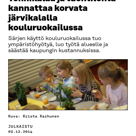
kannattaa korvata
järvikalalla
kouluruokailussa
Särjen käyttö kouluruokailussa tuo
ympäristöhyötyä, luo työtä alueelle ja
säästää kaupungin kustannuksissa.
Kuva: Krista Karhunen
JULKAISTU
03.12.2014