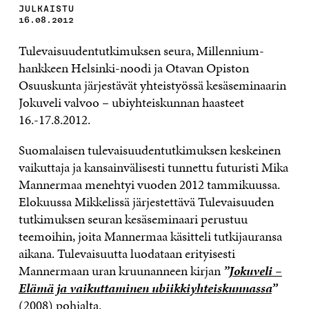
JULKAISTU
16.08.2012
Tulevaisuudentutkimuksen seura, Millennium-
hankkeen Helsinki-noodi ja Otavan Opiston
Osuuskunta järjestävät yhteistyössä kesäseminaarin
Jokuveli valvoo – ubiyhteiskunnan haasteet
16.-17.8.2012.
Suomalaisen tulevaisuudentutkimuksen keskeinen
vaikuttaja ja kansainvälisesti tunnettu futuristi Mika
Mannermaa menehtyi vuoden 2012 tammikuussa.
Elokuussa Mikkelissä järjestettävä Tulevaisuuden
tutkimuksen seuran kesäseminaari perustuu
teemoihin, joita Mannermaa käsitteli tutkijauransa
aikana. Tulevaisuutta luodataan erityisesti
Mannermaan uran kruunanneen kirjan
”
Jokuveli –
Elämä ja vaikuttaminen ubiikkiyhteiskunnassa
”
(2008) pohjalta.