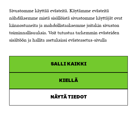
00181 Helsinki
Sivustomme käyttää evästeitä. Käytämme evästeitä
Puhelin +358 294 618 991
Sähköpostiosoite
nähdäksemme mistä sisällöistä sivustomme käyttäjät ovat
etunimi.sukunimi@sitra.fi tai sitra@sitra.fi
kiinnostuneita ja mahdollistaaksemme joitakin sivuston
toiminnallisuuksia. Voit tutustua tarkemmin evästeiden
Saapumisohjeet
sisältöön ja hallita asetuksiasi evästeasetus-sivulla
Y-tunnus 0202132-3
OLEMME NÄISSÄ SOMEISSA
SALLI KAIKKI
Facebook
Avautuu
uudessa
Linkedin
ikkunassa
KIELLÄ
Avautuu
uudessa
Youtube
ikkunassa
Avautuu
NÄYTÄ TIEDOT
uudessa
Instagram
ikkunassa
Avautuu
uudessa
ikkunassa