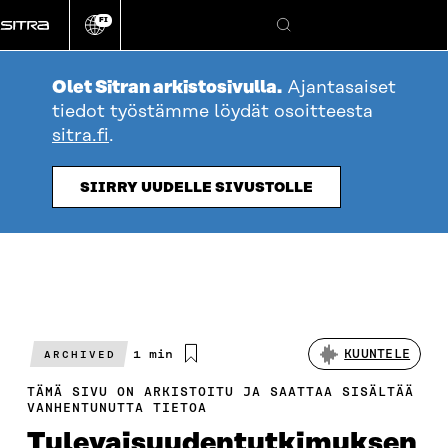
Siirry
FI
suoraan
Vaihda
Hae
sivuston
sisältöön
kieli
Olet Sitran arkistosivulla.
Ajantasaiset
tiedot työstämme löydät osoitteesta
sitra.fi
.
SIIRRY UUDELLE SIVUSTOLLE
Arvioitu
1 min
KUUNTELE
ARCHIVED
lukuaika
TÄMÄ SIVU ON ARKISTOITU JA SAATTAA SISÄLTÄÄ
VANHENTUNUTTA TIETOA
Tulevaisuudentutkimuksen