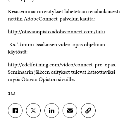
Kesäseminaarin esitykset lähetetään reaaliaikaisesti
nettiin AdobeConnect-palvelun kautta:
http://otavanopisto.adobeconnect.com/tutu
Ks. Tommi Issakaisen video-opas ohjelman
käytöstä:
http://edelfoi.ning.com/video/connect-pro-opas
.
Seminaarin jälkeen esitykset tulevat katsottaviksi
myös Otavan Opiston sivuille.
JAA
J
J
J
J
K
A
A
A
A
O
A
A
A
A
P
F
T
L
S
I