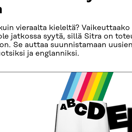
a
uin vieraalta kieleltä? Vaikeuttaako
le jatkossa syytä, sillä Sitra on tote
ton. Se auttaa suunnistamaan uusien
tsiksi ja englanniksi.