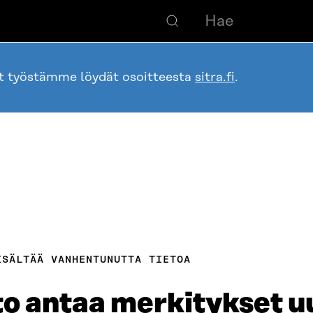
ot työstämme löydät osoitteesta
sitra.fi
.
ISÄLTÄÄ VANHENTUNUTTA TIETOA
 antaa merkitykset uus