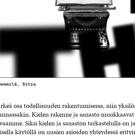
Hemmilä, Sitra
ärkeä osa todellisuuden rakentumisessa, niin yksil
unnassakin. Kielen rakenne ja sanasto muokkaavat
amme. Siksi kielen ja sanaston tarkastelulla on j
ella käytöllä on uusien asioiden yhteydessä erityi