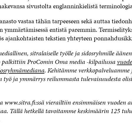
hakevansa sivustolta englanninkielistä terminologia
anasto vastaa tähän tarpeeseen sekä auttaa tiedonh
n ymmärtämisessä entistä paremmin. Termiselityk
s ajankohtaisten tekstien yhteyteen ponnahdusik
diallinen, sitralaiselle työlle ja sidosryhmille ääne
o palkittiin ProComin Oma media -kilpailussa
vuod
dosryhmämediana
. Kehitämme verkkopalveluamme j
n työ ja ymmärrys reilummasta tulevaisuudesta olisi
a www.sitra.fi:ssä vierailtiin ensimmäisen vuoden 
taa. Tällä hetkellä tavoitamme keskimäärin 125 tuh
.