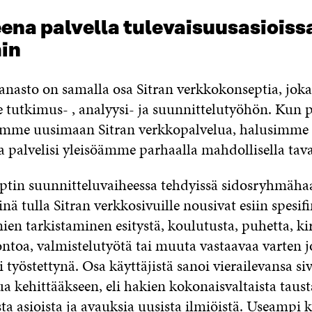
ena palvella tulevaisuusasioiss
in
anasto on samalla osa Sitran verkkokonseptia, jok
utkimus- , analyysi- ja suunnittelutyöhön. Kun p
imme uusimaan Sitran verkkopalvelua, halusimme t
ka palvelisi yleisöämme parhaalla mahdollisella tava
tin suunnitteluvaiheessa tehdyissä sidosryhmähaa
inä tulla Sitran verkkosivuille nousivat esiin spesif
ien tarkistaminen esitystä, koulutusta, puhetta, kir
uontoa, valmistelutyötä tai muuta vastaavaa varten 
i työstettynä. Osa käyttäjistä sanoi vierailevansa s
a kehittääkseen, eli hakien kokonaisvaltaista taust
ta asioista ja avauksia uusista ilmiöistä. Useampi k