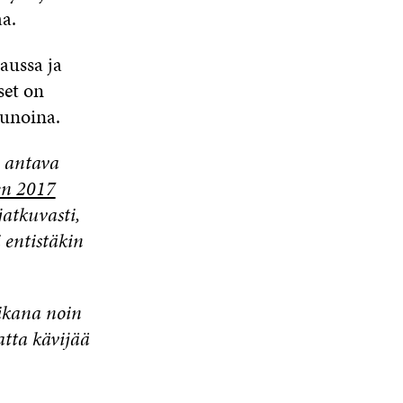
a.
aussa ja
set on
kunoina.
n antava
en 2017
atkuvasti,
 entistäkin
aikana noin
atta kävijää