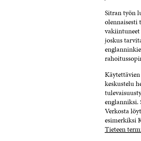
Sitran työn 
olennaisesti 
vakiintuneet 
joskus tarvi
englanninkie
rahoitussop
Käytettävien
keskustelu h
tulevaisuusty
englanniksi.
Verkosta löy
esimerkiksi 
Tieteen term