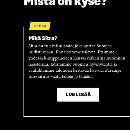
Mistä on kyse?
U
T
T
U
U
U
U
U
TEEMA
U
U
U
D
Mikä Sitra?
D
E
E
S
Sitra on tulevaisuustalo, joka auttaa Suomea
S
S
uudistumaan. Ennakoimme tulevaa. Etsimme
S
A
yhdessä kumppaneiden kanssa ratkaisuja huomisen
A
I
haasteisiin. Edistämme Suomen hyvinvointia ja
I
K
vauhditamme talouden kestävää kasvua. Parempi
K
K
tulevaisuus vaatii tekoja jo tänään.
K
U
U
N
N
A
LUE LISÄÄ
A
S
S
S
S
A
A