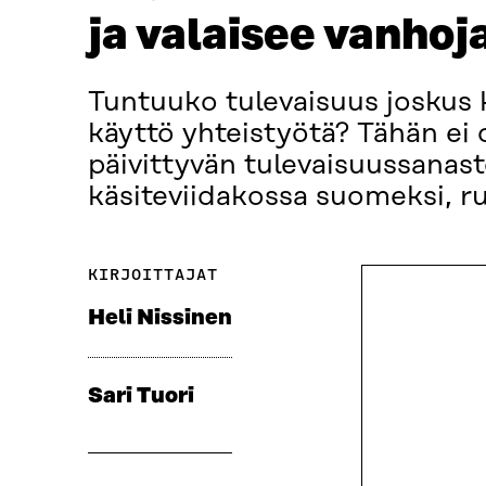
ja valaisee vanhoj
Tuntuuko tulevaisuus joskus k
käyttö yhteistyötä? Tähän ei o
päivittyvän tulevaisuussanas
käsiteviidakossa suomeksi, ruo
KIRJOITTAJAT
Heli Nissinen
Sari Tuori