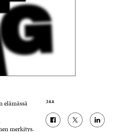
ön elämässä
JAA
a
J
J
J
nen merkitys.
A
A
A