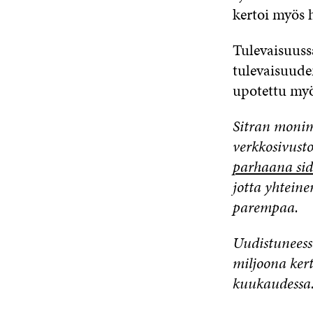
kertoi myös 
Tulevaisuuss
tulevaisuude
upotettu myö
Sitran monime
verkkosivust
parhaana si
jotta yhteine
parempaa.
Uudistuneess
miljoona ker
kuukaudessa