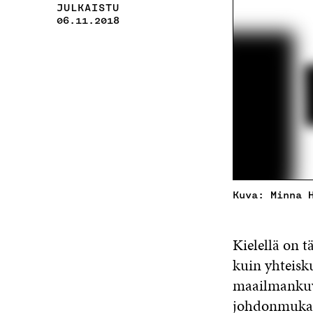
JULKAISTU
06.11.2018
Kuva: Minna 
Kielellä on t
kuin yhteisk
maailmankuva
johdonmukais