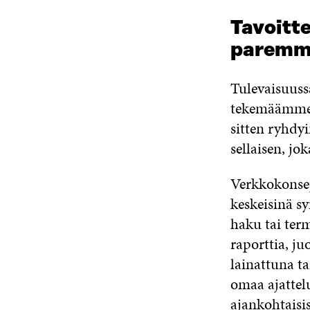
Tavoitte
paremm
Tulevaisuuss
tekemäämme t
sitten ryhdy
sellaisen, jo
Verkkokonsep
keskeisinä sy
haku tai term
raporttia, j
lainattuna ta
omaa ajattelu
ajankohtaisis