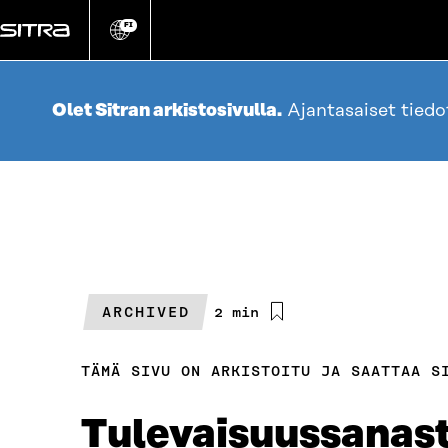
Siirry
suoraan
FI
Vaihda
sivuston
sisältöön
kieli
Olet Sitran arkistosivulla.
Ajantasaiset tied
ARCHIVED
Arvioitu
2 min
lukuaika
TÄMÄ SIVU ON ARKISTOITU JA SAATTAA S
Tulevaisuussanasto