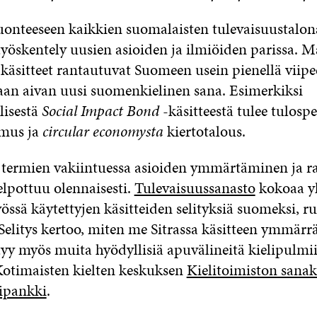
luonteeseen kaikkien suomalaisten tulevaisuustalo
työskentely uusien asioiden ja ilmiöiden parissa. M
käsitteet rantautuvat Suomeen usein pienellä viipee
taan aivan uusi suomenkielinen sana. Esimerkiksi
lisestä
Social Impact Bond
-käsitteestä tulee tulosp
imus ja
circular economysta
kiertotalous.
 termien vakiintuessa asioiden ymmärtäminen ja r
elpottuu olennaisesti.
Tulevaisuussanasto
kokoaa yh
össä käytettyjen käsitteiden selityksiä suomeksi, ru
 Selitys kertoo, miten me Sitrassa käsitteen ymmär
tyy myös muita hyödyllisiä apuvälineitä kielipulmii
Kotimaisten kielten keskuksen
Kielitoimiston sanak
ipankki
.