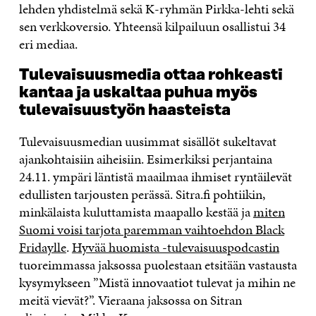
lehden yhdistelmä sekä K-ryhmän Pirkka-lehti sekä
sen verkkoversio. Yhteensä kilpailuun osallistui 34
eri mediaa.
Tulevaisuu
s
media ottaa rohkeasti
kantaa ja uskaltaa puhua myös
tulevaisuustyön haasteista
Tulevaisuusmedian uusimmat sisällöt sukeltavat
ajankohtaisiin aiheisiin. Esimerkiksi perjantaina
24.11. ympäri läntistä maailmaa ihmiset ryntäilevät
edullisten tarjousten perässä. Sitra.fi pohtiikin,
minkälaista kuluttamista maapallo kestää ja
miten
Suomi voisi tarjota paremman vaihtoehdon Black
Fridaylle
.
Hyvää huomista -tulevaisuuspodcastin
tuoreimmassa jaksossa puolestaan etsitään vastausta
kysymykseen ”Mistä innovaatiot tulevat ja mihin ne
meitä vievät?”. Vieraana jaksossa on Sitran