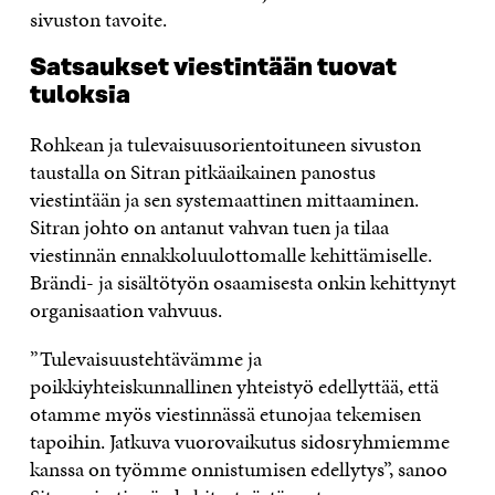
sivuston tavoite.
Satsaukset viestintään tuovat
tuloksia
Rohkean ja tulevaisuusorientoituneen sivuston
taustalla on Sitran pitkäaikainen panostus
viestintään ja sen systemaattinen mittaaminen.
Sitran johto on antanut vahvan tuen ja tilaa
viestinnän ennakkoluulottomalle kehittämiselle.
Brändi- ja sisältötyön osaamisesta onkin kehittynyt
organisaation vahvuus.
”Tulevaisuustehtävämme ja
poikkiyhteiskunnallinen yhteistyö edellyttää, että
otamme myös viestinnässä etunojaa tekemisen
tapoihin. Jatkuva vuorovaikutus sidosryhmiemme
kanssa on työmme onnistumisen edellytys”, sanoo