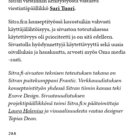
Sitran viestinnän kehitystyöstä vastaava
viestintäpäällikkö
Sari Tuori
.
Sitra.fi:n konseptityössä korostuikin vahvasti
käyttäjälähtöisyys, ja sivuston toteutuksessa
käytettävyys oli prioriteetti ja on sitä edelleen.
Sivustolla hyödynnettyjä käytettävyyttä sekä uusia
oivalluksia ja hauskuutta, arvosti myös Oma media
-raati.
Sitra.fi-sivuston teknisen toteutuksen takana on
Sitran puitekumppani Frantic. Verkkouudistuksen
konseptointityön yhdessä Sitran tiimin kanssa teki
Exove Design. Sivustouudistuksen
projektipäällikkönä toimi Sitra.fi:n päätoimittaja
Laura Halenius
ja visuaalisuudesta vastaa designer
Topias Dean.
JAA