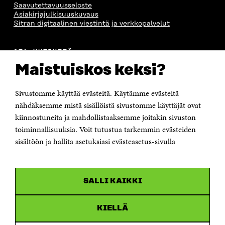
Saavutettavuusseloste
Asiakirjajulkisuuskuvaus
Sitran digitaalinen viestintä ja verkkopalvelut
OTA YHTEYTTÄ
Suomen itsenäisyyden juhlarahasto Sitra
Maistuiskos keksi?
Itämerenkatu 11-13, PL 160,
00181 Helsinki
Sivustomme käyttää evästeitä. Käytämme evästeitä
Puhelin +358 294 618 991
Sähköpostiosoite
nähdäksemme mistä sisällöistä sivustomme käyttäjät ovat
etunimi.sukunimi@sitra.fi tai sitra@sitra.fi
kiinnostuneita ja mahdollistaaksemme joitakin sivuston
Saapumisohjeet
toiminnallisuuksia. Voit tutustua tarkemmin evästeiden
sisältöön ja hallita asetuksiasi evästeasetus-sivulla
Y-tunnus 0202132-3
OLEMME NÄISSÄ SOMEISSA
SALLI KAIKKI
Facebook
Avautuu
uudessa
Linkedin
ikkunassa
KIELLÄ
Avautuu
uudessa