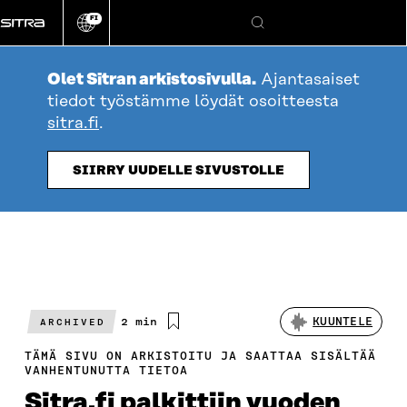
Siirry
FI
suoraan
Vaihda
Hae
sivuston
sisältöön
kieli
Olet Sitran arkistosivulla.
Ajantasaiset
tiedot työstämme löydät osoitteesta
sitra.fi
.
SIIRRY UUDELLE SIVUSTOLLE
Arvioitu
2 min
KUUNTELE
ARCHIVED
lukuaika
TÄMÄ SIVU ON ARKISTOITU JA SAATTAA SISÄLTÄÄ
VANHENTUNUTTA TIETOA
Sitra.fi palkittiin vuoden