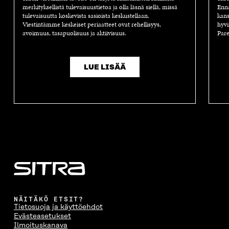
merkityksellistä tulevaisuustietoa ja olla läsnä siellä, missä
Enn
tulevaisuutta koskevista sasioista keskustellaan.
kans
Viestintämme keskeiset periaatteet ovat rehellisyys,
hyvi
avoimuus, tasapuolisuus ja aktiivisuus.
Pare
LUE LISÄÄ
NÄITÄKÖ ETSIT?
Tietosuoja ja käyttöehdot
Evästeasetukset
Ilmoituskanava