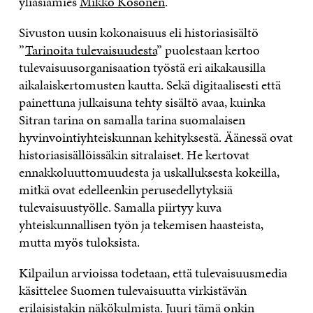
yliasiamies
Mikko Kosonen
.
Sivuston uusin kokonaisuus eli historiasisältö
”
Tarinoita tulevaisuudesta
” puolestaan kertoo
tulevaisuusorganisaation työstä eri aikakausilla
aikalaiskertomusten kautta. Sekä digitaalisesti että
painettuna julkaisuna tehty sisältö avaa, kuinka
Sitran tarina on samalla tarina suomalaisen
hyvinvointiyhteiskunnan kehityksestä. Äänessä ovat
historiasisällöissäkin sitralaiset. He kertovat
ennakkoluuttomuudesta ja uskalluksesta kokeilla,
mitkä ovat edelleenkin perusedellytyksiä
tulevaisuustyölle. Samalla piirtyy kuva
yhteiskunnallisen työn ja tekemisen haasteista,
mutta myös tuloksista.
Kilpailun arvioissa todetaan, että tulevaisuusmedia
käsittelee Suomen tulevaisuutta virkistävän
erilaisistakin näkökulmista. Juuri tämä onkin