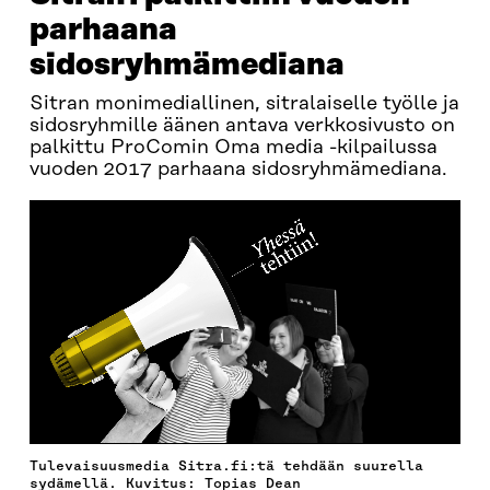
parhaana
sidosryhmämediana
Sitran monimediallinen, sitralaiselle työlle ja
sidosryhmille äänen antava verkkosivusto on
palkittu ProComin Oma media -kilpailussa
vuoden 2017 parhaana sidosryhmämediana.
Tulevaisuusmedia Sitra.fi:tä tehdään suurella
sydämellä. Kuvitus: Topias Dean