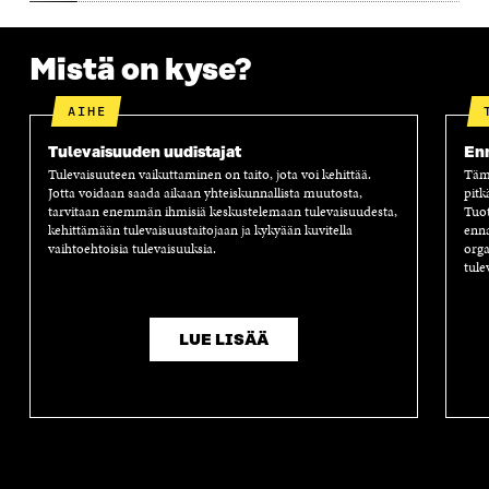
A
A
S
A
Mistä on kyse?
AIHE
Tulevaisuuden uudistajat
Enn
Tulevaisuuteen vaikuttaminen on taito, jota voi kehittää.
Tämä
Jotta voidaan saada aikaan yhteiskunnallista muutosta,
pitk
tarvitaan enemmän ihmisiä keskustelemaan tulevaisuudesta,
Tuot
kehittämään tulevaisuustaitojaan ja kykyään kuvitella
enna
vaihtoehtoisia tulevaisuuksia.
orga
tule
LUE LISÄÄ