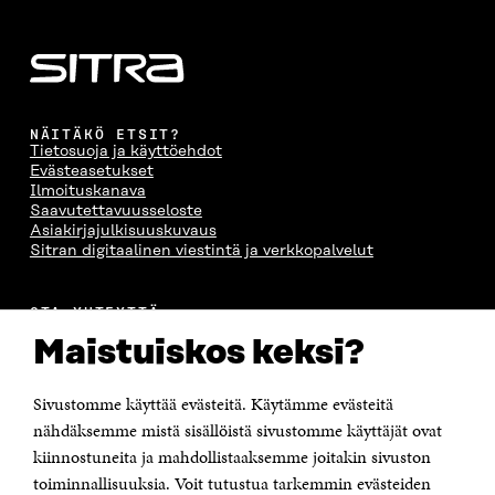
NÄITÄKÖ ETSIT?
Tietosuoja ja käyttöehdot
Evästeasetukset
Ilmoituskanava
Saavutettavuusseloste
Asiakirjajulkisuuskuvaus
Sitran digitaalinen viestintä ja verkkopalvelut
OTA YHTEYTTÄ
Suomen itsenäisyyden juhlarahasto Sitra
Maistuiskos keksi?
Itämerenkatu 11-13, PL 160,
00181 Helsinki
Sivustomme käyttää evästeitä. Käytämme evästeitä
Puhelin +358 294 618 991
Sähköpostiosoite
nähdäksemme mistä sisällöistä sivustomme käyttäjät ovat
etunimi.sukunimi@sitra.fi tai sitra@sitra.fi
kiinnostuneita ja mahdollistaaksemme joitakin sivuston
Saapumisohjeet
toiminnallisuuksia. Voit tutustua tarkemmin evästeiden