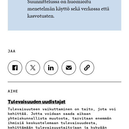
Suunnittelussa on huomioitu
menetelmän käyttö sekä verkossa että
kasvotusten.
JAA
J
J
J
J
K
A
A
A
A
O
A
A
A
A
P
F
T
L
S
I
A
W
I
Ä
O
AIHE
C
I
N
H
I
E
T
K
K
A
Tulevaisuuden uudistajat
B
T
E
Ö
R
Tulevaisuuteen vaikuttaminen on taito, jota voi
O
E
D
P
T
kehittää. Jotta voidaan saada aikaan
O
R
I
O
I
yhteiskunnallista muutosta, tarvitaan enemmän
K
I
N
S
K
ihmisiä keskustelemaan tulevaisuudesta,
I
S
I
T
K
kehittämään tulevaisuustaitojaan ja kykyään