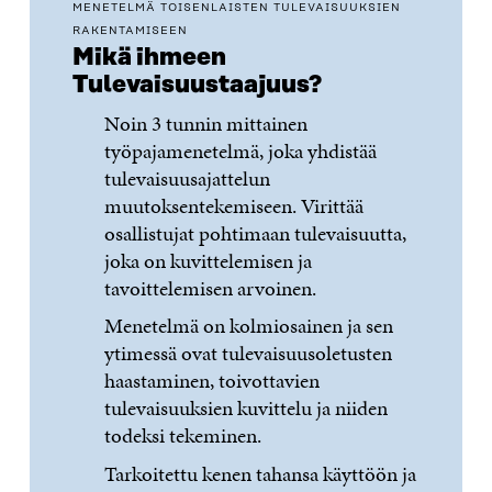
MENETELMÄ TOISENLAISTEN TULEVAISUUKSIEN
RAKENTAMISEEN
Mikä ihmeen
Tulevaisuustaajuus?
Noin 3 tunnin mittainen
työpajamenetelmä, joka yhdistää
tulevaisuusajattelun
muutoksentekemiseen. Virittää
osallistujat pohtimaan tulevaisuutta,
joka on kuvittelemisen ja
tavoittelemisen arvoinen.
Menetelmä on kolmiosainen ja sen
ytimessä ovat tulevaisuusoletusten
haastaminen, toivottavien
tulevaisuuksien kuvittelu ja niiden
todeksi tekeminen.
Tarkoitettu kenen tahansa käyttöön ja