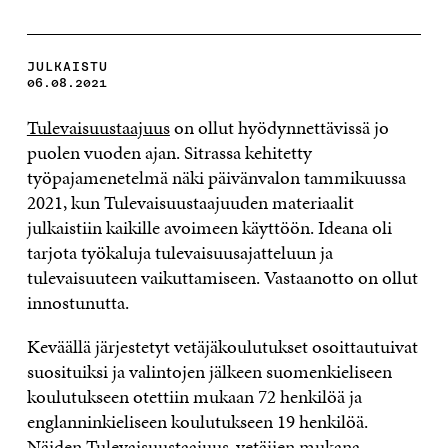
JULKAISTU
06.08.2021
Tulevaisuustaajuus
on ollut hyödynnettävissä jo
puolen vuoden ajan. Sitrassa kehitetty
työpajamenetelmä näki päivänvalon tammikuussa
2021, kun Tulevaisuustaajuuden materiaalit
julkaistiin kaikille avoimeen käyttöön. Ideana oli
tarjota työkaluja tulevaisuusajatteluun ja
tulevaisuuteen vaikuttamiseen. Vastaanotto on ollut
innostunutta.
Keväällä järjestetyt vetäjäkoulutukset osoittautuivat
suosituiksi ja valintojen jälkeen suomenkieliseen
koulutukseen otettiin mukaan 72 henkilöä ja
englanninkieliseen koulutukseen 19 henkilöä.
Näiden Tulevaisuustaajuus-vetäjien mukana