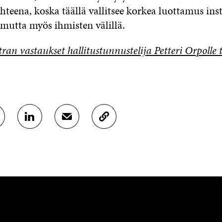
hteena, koska täällä vallitsee korkea luottamus ins
, mutta myös ihmisten välillä.
tran vastaukset hallitustunnustelija Petteri Orpolle 
J
J
K
A
A
O
A
A
P
L
S
I
I
Ä
O
N
H
I
K
K
A
E
Ö
R
D
P
T
I
O
I
N
S
K