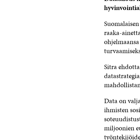
hyvinvointia
Suomalaisen
raaka-ainett
ohjelmaansa 
turvaamiseks
Sitra ehdott
datastrategi
mahdollistam
Data on valj
ihmisten sosi
soteuudistus
miljoonien e
työntekijöi