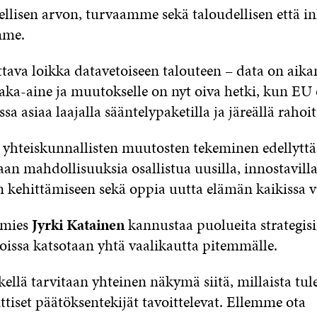
ellisen arvon, turvaamme sekä taloudellisen että in
mme.
tava loikka datavetoiseen talouteen – data on ai
aka-aine ja muutokselle on nyt oiva hetki, kun EU
a asiaa laajalla sääntelypaketilla ja järeällä rahoit
 yhteiskunnallisten muutosten tekeminen edellyttää
aan mahdollisuuksia osallistua uusilla, innostavilla
 kehittämiseen sekä oppia uutta elämän kaikissa va
iamies
Jyrki Katainen
kannustaa puolueita strategisi
joissa katsotaan yhtä vaalikautta pitemmälle.
kellä tarvitaan yhteinen näkymä siitä, millaista tu
tiset päätöksentekijät tavoittelevat. Ellemme ota