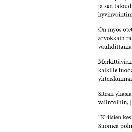
ja sen taloud
hyvinvointi
On myös otet
arvokkain ra
vauhdittamass
Merkittävien
kaikille luod
yhteiskunnan
Sitran ylias
valintoihin, 
”Kriisien kes
Suomea poliit