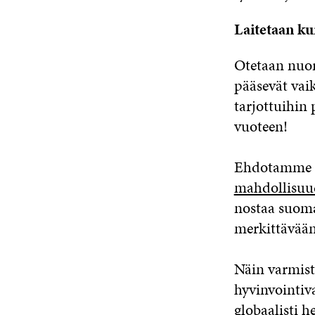
Laitetaan ku
Otetaan nuor
pääsevät vai
tarjottuihin
vuoteen!
Ehdotamme m
mahdollisuud
nostaa suoma
merkittävään
Näin varmist
hyvinvointiv
globaalisti 