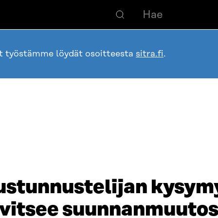
ot työstämme löydät osoitteesta
sitra.fi
.
tustunnustelijan kysym
rvitsee suunnanmuutos