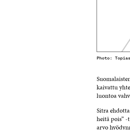
Photo: Topia
Suomalaisten
kaivattu yht
luontoa vahvi
Sitra ehdotta
heitä pois” -
arvo hyödyn