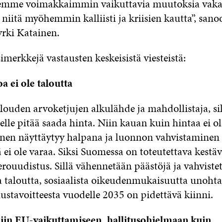
emme voimakkaimmin vaikuttavia muutoksia vakav
iitä myöhemmin kalliisti ja kriisien kautta”, sano
yrki Katainen.
merkkejä vastausten keskeisistä viesteistä:
a ei ole taloutta
louden arvoketjujen alkulähde ja mahdollistaja, si
lle pitää saada hinta. Niin kauan kuin hintaa ei o
en näyttäytyy halpana ja luonnon vahvistaminen k
ei ole varaa. Siksi Suomessa on toteutettava kestä
erouudistus. Sillä vähennetään päästöjä ja vahviste
ja taloutta, sosiaalista oikeudenmukaisuutta unohta
iustavoitteesta vuodelle 2035 on pidettävä kiinni.
iin EU-vaikuttamiseen, hallitusohjelmaan kuin