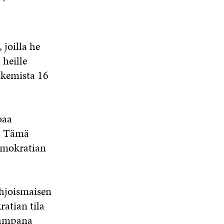
joilla he
heille
skemista 16
oaa
a. Tämä
demokratian
hjoismaisen
atian tila
evampana