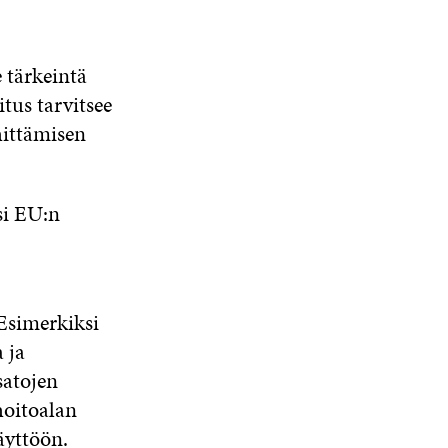
tärkeintä
tus tarvitsee
ittämisen
si EU:n
Esimerkiksi
 ja
satojen
hoitoalan
yttöön.