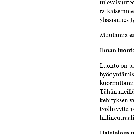
tulevaisuute
ratkaisemme n
yliasiamies J
Muutamia esi
Ilman luonto
Luonto on ta
hyödyntämise
kuormittamin
Tähän meillä 
kehityksen v
työllisyyttä 
hiilineutraal
Datatalous n