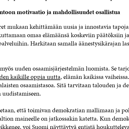
ntoon motivaatio ja mahdollisuudet osallistua
et mukaan kehittämään uusia ja innostavia tapoja, 
kuttamaan omaa elämäänsä koskeviin päätöksiin ja 
 palveluihin. Harkitaan samalla äänestysikärajan la
yös uuden osaamisjärjestelmän luomista. Se tarj
en kaikille oppia uutta
, elämän kaikissa vaiheiss
laisten osaamistasoa. Sitä tarvitaan talouden ja 
 uudistamiseen.
etaan, että toimivan demokratian mallimaan ja po
altion maineelle on jatkossakin katetta. Kun demokr
heikkenee, voi Suomi näyttäytyä entistä houkuttel