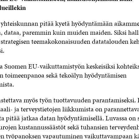
lueillekin
 yhteiskunnan pitää kyetä hyödyntämään aikamme 
a, dataa, paremmin kuin muiden maiden. Siksi halli
strategisen teemakokonaisuuden datatalouden keh
i.
aa Suomen EU-vaikuttamistyön keskeisiksi kohteik
an toimeenpanoa sekä tekoälyn hyödyntämisen
ista.
astettava myös työn tuottavuuden parantamiseksi. 
aali- ja terveystietojen liikkumista on parannettava
ta pitää jatkaa datan hyödyntämisellä. Luvassa on 
urojen kustannussäästöt sekä tuhansien terveyden
den työpanoksen vapautuminen vaikuttavampaan kä