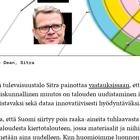
s Dean, Sitra
 tulevaisuustalo Sitra painottaa
vastauksissaan
, et
eiskunnallinen muutos on talouden uudistaminen i
stavaksi sekä dataa innovatiivisesti hyödyntäväksi
a, että Suomi siirtyy pois raaka-aineita tuhlaavasta
taloudesta kiertotalouteen, jossa materiaalit ja niih
netään aina uudelleen. Kun huomioimme luonnon