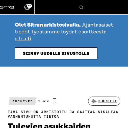
Siirry
FI
suoraan
Vaihda
Hae
sivuston
sisältöön
kieli
Olet Sitran arkistosivulla.
Ajantasaiset
tiedot työstämme löydät osoitteesta
sitra.fi
.
SIIRRY UUDELLE SIVUSTOLLE
Arvioitu
1 min
KUUNTELE
ARCHIVED
lukuaika
TÄMÄ SIVU ON ARKISTOITU JA SAATTAA SISÄLTÄÄ
VANHENTUNUTTA TIETOA
Tulevien asukkaiden