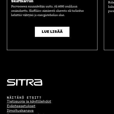
Skaftkärriin
Rak
Porvooseen suunniteltiin uutta, yli 6000 asukkaan
kul
asuinaluetta. Skaftkärr-nimisestä alueesta oli tarkoitus
para
kehittää viihtyisä ja energiatehokas alue.
LUE LISÄÄ
NÄITÄKÖ ETSIT?
Tietosuoja ja käyttöehdot
Evästeasetukset
Ilmoituskanava