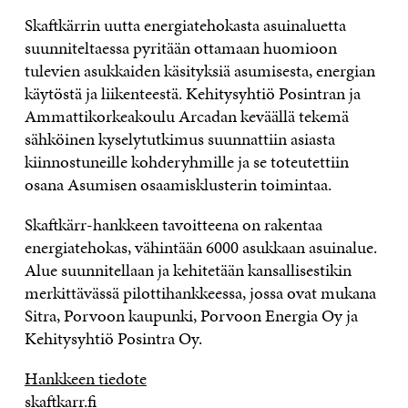
Skaftkärrin uutta energiatehokasta asuinaluetta
suunniteltaessa pyritään ottamaan huomioon
tulevien asukkaiden käsityksiä asumisesta, energian
käytöstä ja liikenteestä. Kehitysyhtiö Posintran ja
Ammattikorkeakoulu Arcadan keväällä tekemä
sähköinen kyselytutkimus suunnattiin asiasta
kiinnostuneille kohderyhmille ja se toteutettiin
osana Asumisen osaamis­klusterin toimintaa.
Skaftkärr-hankkeen tavoitteena on rakentaa
energiatehokas, vähintään 6000 asukkaan asuinalue.
Alue suunnitellaan ja kehitetään kansallisestikin
merkittävässä pilottihankkeessa, jossa ovat mukana
Sitra, Porvoon kaupunki, Porvoon Energia Oy ja
Kehitysyhtiö Posintra Oy.
Hankkeen tiedote
skaftkarr.fi