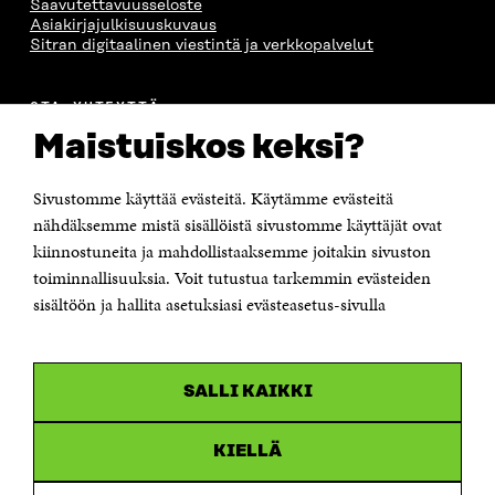
Saavutettavuusseloste
Asiakirjajulkisuuskuvaus
Sitran digitaalinen viestintä ja verkkopalvelut
OTA YHTEYTTÄ
Suomen itsenäisyyden juhlarahasto Sitra
Maistuiskos keksi?
Itämerenkatu 11-13, PL 160,
00181 Helsinki
Sivustomme käyttää evästeitä. Käytämme evästeitä
Puhelin +358 294 618 991
Sähköpostiosoite
nähdäksemme mistä sisällöistä sivustomme käyttäjät ovat
etunimi.sukunimi@sitra.fi tai sitra@sitra.fi
kiinnostuneita ja mahdollistaaksemme joitakin sivuston
Saapumisohjeet
toiminnallisuuksia. Voit tutustua tarkemmin evästeiden
sisältöön ja hallita asetuksiasi evästeasetus-sivulla
Y-tunnus 0202132-3
OLEMME NÄISSÄ SOMEISSA
SALLI KAIKKI
Facebook
Avautuu
uudessa
Linkedin
ikkunassa
KIELLÄ
Avautuu
uudessa
Youtube