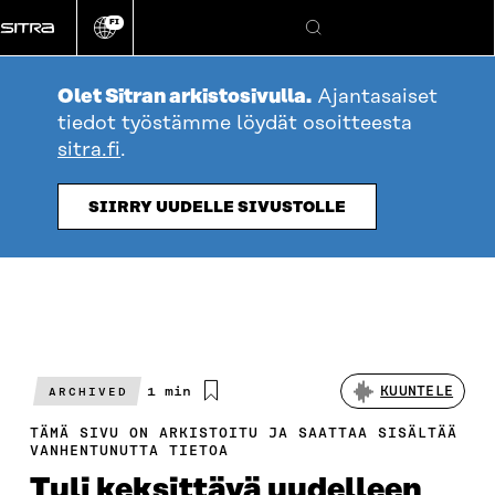
Siirry
FI
suoraan
Vaihda
Hae
sivuston
sisältöön
kieli
Olet Sitran arkistosivulla.
Ajantasaiset
tiedot työstämme löydät osoitteesta
sitra.fi
.
SIIRRY UUDELLE SIVUSTOLLE
Arvioitu
1 min
KUUNTELE
ARCHIVED
lukuaika
TÄMÄ SIVU ON ARKISTOITU JA SAATTAA SISÄLTÄÄ
VANHENTUNUTTA TIETOA
Tuli keksittävä uudelleen