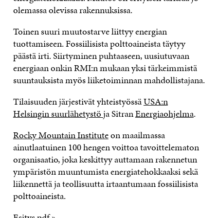
olemassa olevissa rakennuksissa.
Toinen suuri muutostarve liittyy energian
tuottamiseen. Fossiilisista polttoaineista täytyy
päästä irti. Siirtyminen puhtaaseen, uusiutuvaan
energiaan onkin RMI:n mukaan yksi tärkeimmistä
suuntauksista myös liiketoiminnan mahdollistajana.
Tilaisuuden järjestivät yhteistyössä
USA:n
Helsingin suurlähetystö
ja Sitran
Energiaohjelma
.
Rocky Mountain Institute
on maailmassa
ainutlaatuinen 100 hengen voittoa tavoittelematon
organisaatio, joka keskittyy auttamaan rakennetun
ympäristön muuntumista energiatehokkaaksi sekä
liikennettä ja teollisuutta irtaantumaan fossiilisista
polttoaineista.
Esitys pdf »