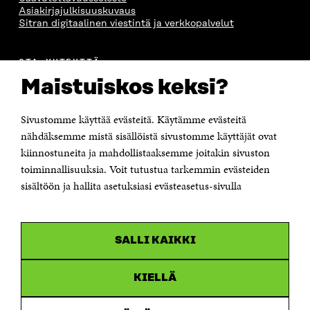
Asiakirjajulkisuuskuvaus
Sitran digitaalinen viestintä ja verkkopalvelut
OTA YHTEYTTÄ
Suomen itsenäisyyden juhlarahasto Sitra
Maistuiskos keksi?
Itämerenkatu 11-13, PL 160,
00181 Helsinki
Sivustomme käyttää evästeitä. Käytämme evästeitä
Puhelin +358 294 618 991
Sähköpostiosoite
nähdäksemme mistä sisällöistä sivustomme käyttäjät ovat
etunimi.sukunimi@sitra.fi tai sitra@sitra.fi
kiinnostuneita ja mahdollistaaksemme joitakin sivuston
toiminnallisuuksia. Voit tutustua tarkemmin evästeiden
Saapumisohjeet
sisältöön ja hallita asetuksiasi evästeasetus-sivulla
Y-tunnus 0202132-3
OLEMME NÄISSÄ SOMEISSA
SALLI KAIKKI
Facebook
Avautuu
uudessa
Linkedin
ikkunassa
KIELLÄ
Avautuu
uudessa
Youtube
ikkunassa
Avautuu