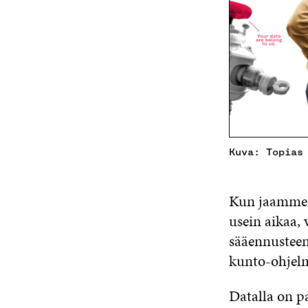
Kuva: Topias
Kun jaamme d
usein aikaa,
sääennusteen
kunto-ohjel
Datalla on p