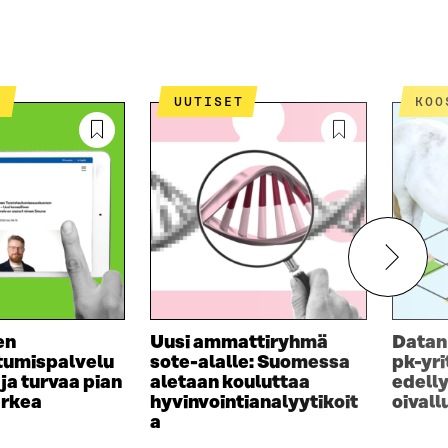
T
UUTISET
KO
en
Uusi ammattiryhmä
Datan
tumispalvelu
sote-alalle: Suomessa
pk-yri
ja turvaa pian
aletaan kouluttaa
edelly
arkea
hyvinvointianalyytikoit
oival
a