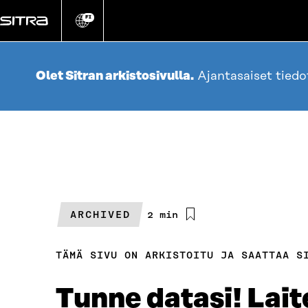
Siirry
suoraan
FI
Vaihda
sivuston
sisältöön
kieli
Olet Sitran arkistosivulla.
Ajantasaiset tied
ARCHIVED
Arvioitu
2 min
lukuaika
TÄMÄ SIVU ON ARKISTOITU JA SAATTAA S
Tunne datasi! Laite