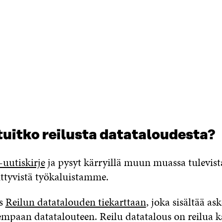
tuitko reilusta datataloudesta?
uutiskirje
ja pysyt kärryillä muun muassa tulevist
ittyvistä työkaluistamme.
ös
Reilun datatalouden tiekarttaan
, joka sisältää ask
mpaan datatalouteen. Reilu datatalous on reilua kai