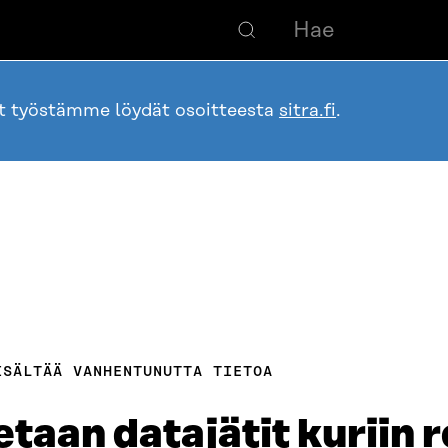
ot työstämme löydät osoitteesta
sitra.fi
.
ISÄLTÄÄ VANHENTUNUTTA TIETOA
taan datajätit kuriin re