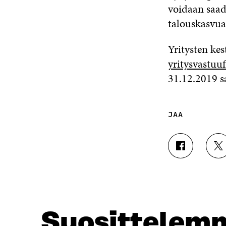
voidaan saada
talouskasvua
Yritysten ke
yritysvastuu
31.12.2019 s
JAA
J
J
A
A
A
A
F
T
A
W
C
I
E
T
Suosittelem
B
T