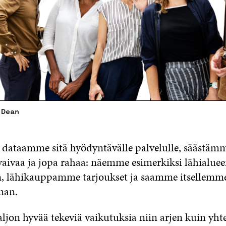
 Dean
ataamme sitä hyödyntävälle palvelulle, säästämm
 vaivaa ja jopa rahaa: näemme esimerkiksi lähialue
, lähikauppamme tarjoukset ja saamme itsellemme
man.
aljon hyvää tekeviä vaikutuksia niin arjen kuin yh