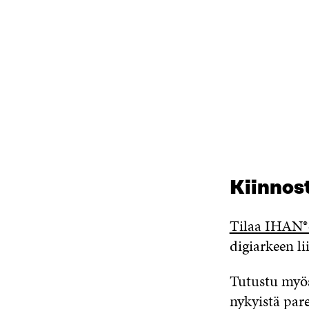
Kiinnos
Tilaa IHAN®-
digiarkeen li
Tutustu my
nykyistä pare