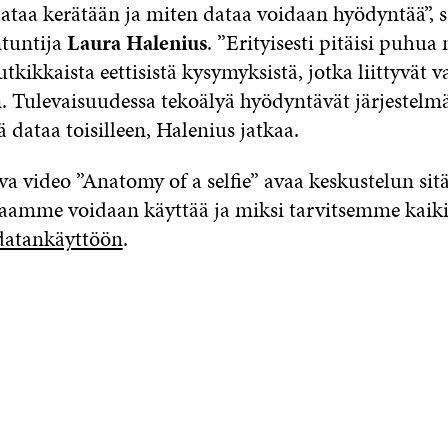
dataa kerätään ja miten dataa voidaan hyödyntää”, 
ntuntija
Laura Halenius
. ”Erityisesti pitäisi puhua
ikkaista eettisistä kysymyksistä, jotka liittyvät v
 Tulevaisuudessa tekoälyä hyödyntävät järjestelmä
tä dataa toisilleen, Halenius jatkaa.
va video ”Anatomy of a selfie” avaa keskustelun sit
aamme voidaan käyttää ja miksi tarvitsemme kaiki
datankäyttöön
.