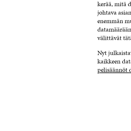
kerää, mitä 
johtava asia
enemmän mutk
datamäärään.
välittävät tä
Nyt julkaista
kaikkeen dat
pelisäännöt 