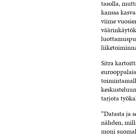
tasolla, mutt
kanssa kasvaa
viime vuosie
väärinkäytök
luottamuspul
liiketoiminn
Sitra kartoi
eurooppalaist
toimintamall
keskusteluun 
tarjota työka
”Datasta ja 
nähden, milla
moni suomalai