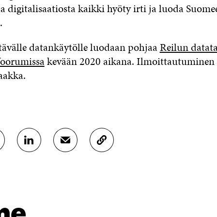
 digitalisaatiosta kaikki hyöty irti ja luoda Suome
.
stävälle datankäytölle luodaan pohjaa
Reilun datat
foorumissa
kevään 2020 aikana. Ilmoittautuminen 
aakka.
J
J
K
A
A
O
A
A
P
L
S
I
I
Ä
O
N
H
I
K
K
A
me
E
Ö
R