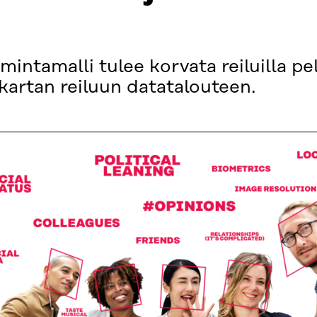
imintamalli tulee korvata reiluilla pel
iekartan reiluun datatalouteen.