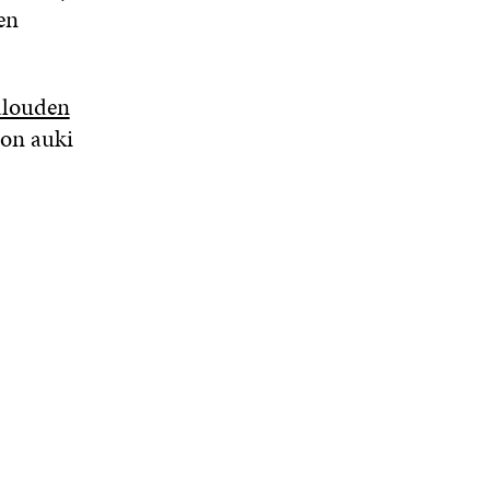
en
alouden
on auki