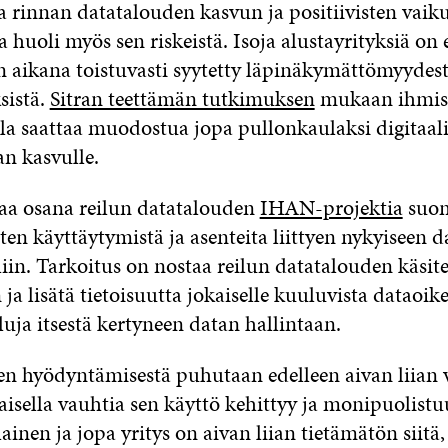
a rinnan datatalouden kasvun ja positiivisten vaik
 huoli myös sen riskeistä. Isoja alustayrityksiä on 
n aikana toistuvasti syytetty läpinäkymättömyydestä
sistä.
Sitran teettämän tutkimuksen
mukaan ihmis
a saattaa muodostua jopa pullonkaulaksi digitaal
an kasvulle.
ttaa osana reilun datatalouden
IHAN-projektia
suom
en käyttäytymistä ja asenteita liittyen nykyiseen 
iin. Tarkoitus on nostaa reilun datatalouden käsite
ja lisätä tietoisuutta jokaiselle kuuluvista dataoik
luja itsestä kertyneen datan hallintaan.
sen hyödyntämisestä puhutaan edelleen aivan liian 
isella vauhtia sen käyttö kehittyy ja monipuolistu
nen ja jopa yritys on aivan liian tietämätön siitä