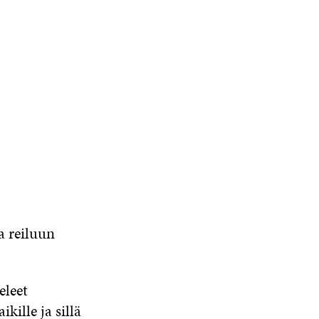
a reiluun
eleet
kille ja sillä