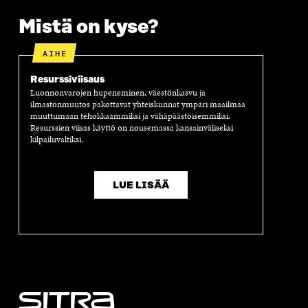
S
S
S
A
Mistä on kyse?
S
A
S
S
A
A
S
A
AIHE
Resurssiviisaus
Luonnonvarojen hupeneminen, väestönkasvu ja
ilmastonmuutos pakottavat yhteiskunnat ympäri maailmaa
muuttumaan tehokkaammiksi ja vähäpäästöisemmiksi.
Resurssien viisas käyttö on nousemassa kansainväliseksi
kilpailuvaltiksi.
LUE LISÄÄ