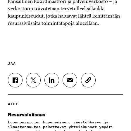
kansallinen koordinaattori ja palveluverkosto – ja
verkostoon toivotetaan tervetulleeksi kaikki
kaupunkiseudut, jotka haluavat lähteä kehittämään
resurssiviisaita toimintatapoja alueellaan.
JAA
J
J
J
J
K
A
A
A
A
O
A
A
A
A
P
F
T
L
S
I
A
W
I
Ä
O
AIHE
C
I
N
H
I
E
T
K
K
A
Resurssiviisaus
B
T
E
Ö
R
Luonnonvarojen hupeneminen, väestönkasvu ja
O
E
D
P
T
ilmastonmuutos pakottavat yhteiskunnat ympäri
O
R
I
O
I