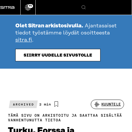
Siirry
FI
suoraan
Vaihda
Hae
sivuston
sisältöön
kieli
Olet Sitran arkistosivulla.
Ajantasaiset
tiedot työstämme löydät osoitteesta
sitra.fi
.
SIIRRY UUDELLE SIVUSTOLLE
Arvioitu
2 min
KUUNTELE
ARCHIVED
lukuaika
TÄMÄ SIVU ON ARKISTOITU JA SAATTAA SISÄLTÄÄ
VANHENTUNUTTA TIETOA
Turku, Forssa ja