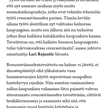
että nyt saamme mukaan myös muita
suomalaiskaupunkeja, jotka ovat valmiita tekemään
työtä resurssiviisauden parissa. Tämän kevään
aikana työtä aloitellaan nyt valituissa kolmessa
kaupungissa, mutta sen jälkeen sitä on tarkoitus
jatkaa ihan kaikkien halukkaiden kaupunkien kanssa.
Tavoitteena on, että kaikista Suomen kaupungeista
tulisi tulevaisuudessa resurssiviisaita”, sanoo johtava
asiantuntija
Lari Rajantie
Sitrasta.
Resurssiviisaudentavoitteita on kolme: ei jätettä, ei
ilmastopäästöjä eikä ylikulutusta vaan
luonnonvarojen käyttö sopeutetaan maapallon
kantokyvyn rajoihin. Niin sanotun ensimmäisen
aallon kaupunkien valinnassa Sitra painotti vahvaa
sitoutumista resurssiviisauden tavoitteisiin, riittäviä
henkilöresursseja ja osaamista sekä sitä, että
kaupungin muut kestävän kehityksen ja