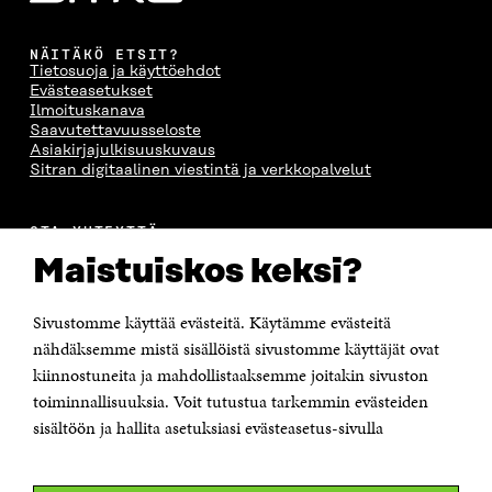
NÄITÄKÖ ETSIT?
Tietosuoja ja käyttöehdot
Evästeasetukset
Ilmoituskanava
Saavutettavuusseloste
Asiakirjajulkisuuskuvaus
Sitran digitaalinen viestintä ja verkkopalvelut
OTA YHTEYTTÄ
Suomen itsenäisyyden juhlarahasto Sitra
Maistuiskos keksi?
Itämerenkatu 11-13, PL 160,
00181 Helsinki
Sivustomme käyttää evästeitä. Käytämme evästeitä
Puhelin +358 294 618 991
Sähköpostiosoite
nähdäksemme mistä sisällöistä sivustomme käyttäjät ovat
etunimi.sukunimi@sitra.fi tai sitra@sitra.fi
kiinnostuneita ja mahdollistaaksemme joitakin sivuston
toiminnallisuuksia. Voit tutustua tarkemmin evästeiden
Saapumisohjeet
sisältöön ja hallita asetuksiasi evästeasetus-sivulla
Y-tunnus 0202132-3