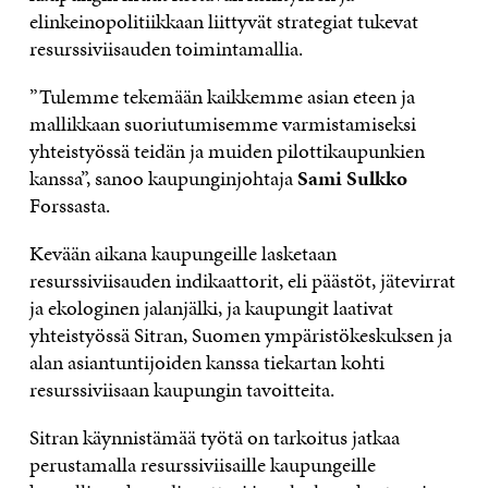
elinkeinopolitiikkaan liittyvät strategiat tukevat
resurssiviisauden toimintamallia.
”Tulemme tekemään kaikkemme asian eteen ja
mallikkaan suoriutumisemme varmistamiseksi
yhteistyössä teidän ja muiden pilottikaupunkien
kanssa”, sanoo kaupunginjohtaja
Sami Sulkko
Forssasta.
Kevään aikana kaupungeille lasketaan
resurssiviisauden indikaattorit, eli päästöt, jätevirrat
ja ekologinen jalanjälki, ja kaupungit laativat
yhteistyössä Sitran, Suomen ympäristökeskuksen ja
alan asiantuntijoiden kanssa tiekartan kohti
resurssiviisaan kaupungin tavoitteita.
Sitran käynnistämää työtä on tarkoitus jatkaa
perustamalla resurssiviisaille kaupungeille