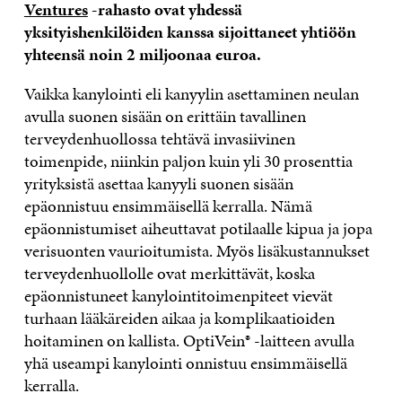
Ventures
-rahasto ovat yhdessä
yksityishenkilöiden kanssa sijoittaneet yhtiöön
yhteensä noin 2 miljoonaa euroa.
Vaikka kanylointi eli kanyylin asettaminen neulan
avulla suonen sisään on erittäin tavallinen
terveydenhuollossa tehtävä invasiivinen
toimenpide, niinkin paljon kuin yli 30 prosenttia
yrityksistä asettaa kanyyli suonen sisään
epäonnistuu ensimmäisellä kerralla. Nämä
epäonnistumiset aiheuttavat potilaalle kipua ja jopa
verisuonten vaurioitumista. Myös lisäkustannukset
terveydenhuollolle ovat merkittävät, koska
epäonnistuneet kanylointitoimenpiteet vievät
turhaan lääkäreiden aikaa ja komplikaatioiden
hoitaminen on kallista. OptiVein® -laitteen avulla
yhä useampi kanylointi onnistuu ensimmäisellä
kerralla.