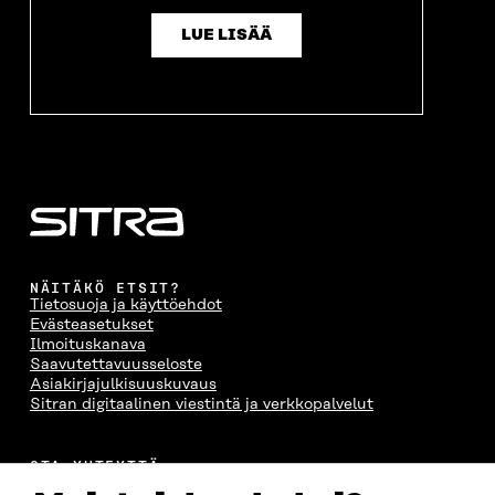
N
A
N
U
A
S
A
N
LUE LISÄÄ
S
S
S
A
S
A
S
S
A
A
S
A
NÄITÄKÖ ETSIT?
Tietosuoja ja käyttöehdot
Evästeasetukset
Ilmoituskanava
Saavutettavuusseloste
Asiakirjajulkisuuskuvaus
Sitran digitaalinen viestintä ja verkkopalvelut
OTA YHTEYTTÄ
Suomen itsenäisyyden juhlarahasto Sitra