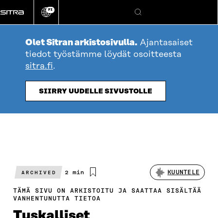
Siirry
FI
suoraan
Vaihda
Hae
sivuston
sisältöön
kieli
Olet Sitran arkistosivulla.
Ajantasaiset
tiedot työstämme löydät osoitteesta
sitra.fi
.
SIIRRY UUDELLE SIVUSTOLLE
Arvioitu
2 min
KUUNTELE
ARCHIVED
lukuaika
TÄMÄ SIVU ON ARKISTOITU JA SAATTAA SISÄLTÄÄ
VANHENTUNUTTA TIETOA
Tuskalliset