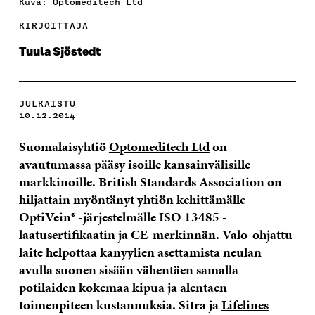
Kuva: Optomeditech Ltd
KIRJOITTAJA
Tuula Sjöstedt
JULKAISTU
10.12.2014
Suomalaisyhtiö
Optomeditech Ltd
on
avautumassa pääsy isoille kansainvälisille
markkinoille. British Standards Association on
hiljattain myöntänyt yhtiön kehittämälle
OptiVein® -järjestelmälle ISO 13485 -
laatusertifikaatin ja CE-merkinnän. Valo-ohjattu
laite helpottaa kanyylien asettamista neulan
avulla suonen sisään vähentäen samalla
potilaiden kokemaa kipua ja alentaen
toimenpiteen kustannuksia. Sitra ja
Lifelines