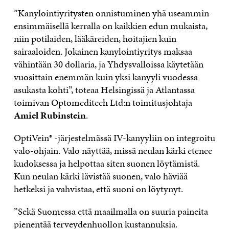
”Kanylointiyritysten onnistuminen yhä useammin
ensimmäisellä kerralla on kaikkien edun mukaista,
niin potilaiden, lääkäreiden, hoitajien kuin
sairaaloiden. Jokainen kanylointiyritys maksaa
vähintään 30 dollaria, ja Yhdysvalloissa käytetään
vuosittain enemmän kuin yksi kanyyli vuodessa
asukasta kohti”, toteaa Helsingissä ja Atlantassa
toimivan Optomeditech Ltd:n toimitusjohtaja
Amiel Rubinstein
.
OptiVein® -järjestelmässä IV-kanyyliin on integroitu
valo-ohjain. Valo näyttää, missä neulan kärki etenee
kudoksessa ja helpottaa siten suonen löytämistä.
Kun neulan kärki lävistää suonen, valo häviää
hetkeksi ja vahvistaa, että suoni on löytynyt.
”Sekä Suomessa että maailmalla on suuria paineita
pienentää terveydenhuollon kustannuksia.