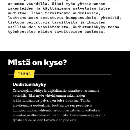
O
E
D
P
T
arkemme vauhdilla. Siksi myös yhteiskunnan
O
R
I
O
I
rakenteiden ja käyttämiemme palvelujen tulee
K
I
N
S
K
uudistua. Tähän tarvitsemme uudenlaisia,
I
S
I
T
K
luottamukseen perustuvia kumppanuuksia, yhteisiä,
S
S
S
I
E
tietoon perustuvia tavoitteita ja ihmisten
osallisuuden vahvistamista. Uudistumiskyky-teema
S
Ä
S
L
L
työskentelee näiden tavoitteiden puolesta.
A
A
Ä
L
I
A
V
A
A
N
V
A
V
A
L
A
U
A
V
I
U
T
U
A
N
T
U
T
U
K
Mistä on kyse?
U
U
U
T
K
U
U
U
U
I
TEEMA
U
U
U
U
U
D
U
U
Uudistumiskyky
D
E
D
U
E
S
E
D
Teknologian kehitys ja digitalisaatio muuttavat arkemme
vauhdilla. Siksi myös yhteiskunnan rakenteiden
S
S
S
E
ja käyttämiemme palvelujen tulee uudistua. Tähän
S
A
S
S
tarvitsemme uudenlaisia, luottamukseen perustuvia
A
I
A
S
kumppanuuksia, yhteisiä, tietoon perustuvia tavoitteita ja
I
K
I
A
ihmisten osallisuuden vahvistamista. Uudistumiskyky-teema
K
K
K
I
työskentelee näiden tavoitteiden puolesta.
K
U
K
K
U
N
U
K