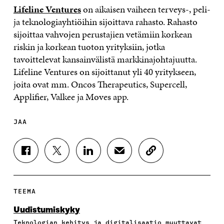
Lifeline Ventures
on aikaisen vaiheen terveys-, peli-
ja teknologiayhtiöihin sijoittava rahasto. Rahasto
sijoittaa vahvojen perustajien vetämiin korkean
riskin ja korkean tuoton yrityksiin, jotka
tavoittelevat kansainvälistä markkinajohtajuutta.
Lifeline Ventures on sijoittanut yli 40 yritykseen,
joita ovat mm. Oncos Therapeutics, Supercell,
Applifier, Valkee ja Moves app.
JAA
J
J
J
J
K
A
A
A
A
O
A
A
A
A
P
F
T
L
S
I
A
W
I
Ä
O
TEEMA
C
I
N
H
I
E
T
K
K
A
Uudistumiskyky
B
T
E
Ö
R
Teknologian kehitys ja digitalisaatio muuttavat