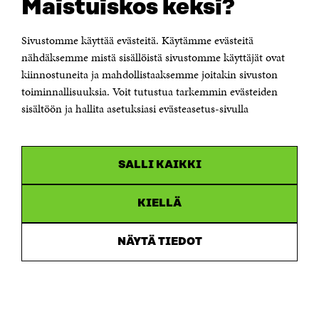
Maistuiskos keksi?
Itämerenkatu 11-13, PL 160,
00181 Helsinki
Sivustomme käyttää evästeitä. Käytämme evästeitä
Puhelin +358 294 618 991
Sähköpostiosoite
nähdäksemme mistä sisällöistä sivustomme käyttäjät ovat
etunimi.sukunimi@sitra.fi tai sitra@sitra.fi
kiinnostuneita ja mahdollistaaksemme joitakin sivuston
Saapumisohjeet
toiminnallisuuksia. Voit tutustua tarkemmin evästeiden
sisältöön ja hallita asetuksiasi evästeasetus-sivulla
Y-tunnus 0202132-3
OLEMME NÄISSÄ SOMEISSA
SALLI KAIKKI
Facebook
Avautuu
uudessa
Linkedin
ikkunassa
KIELLÄ
Avautuu
uudessa
Youtube
ikkunassa
Avautuu
NÄYTÄ TIEDOT
uudessa
Instagram
ikkunassa
Avautuu
uudessa
ikkunassa