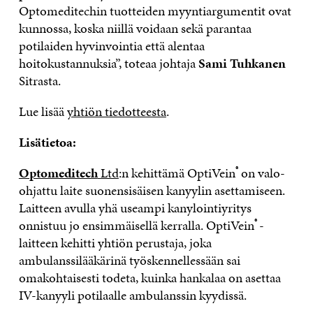
Optomeditechin tuotteiden myyntiargumentit ovat
kunnossa, koska niillä voidaan sekä parantaa
potilaiden hyvinvointia että alentaa
hoitokustannuksia”, toteaa johtaja
Sami Tuhkanen
Sitrasta.
Lue lisää
yhtiön tiedotteesta
.
Lisätietoa:
®
Optomeditech
Ltd
:n kehittämä OptiVein
on valo-
ohjattu laite suonensisäisen kanyylin asettamiseen.
Laitteen avulla yhä useampi kanylointiyritys
®
onnistuu jo ensimmäisellä kerralla. OptiVein
-
laitteen kehitti yhtiön perustaja, joka
ambulanssilääkärinä työskennellessään sai
omakohtaisesti todeta, kuinka hankalaa on asettaa
IV-kanyyli potilaalle ambulanssin kyydissä.