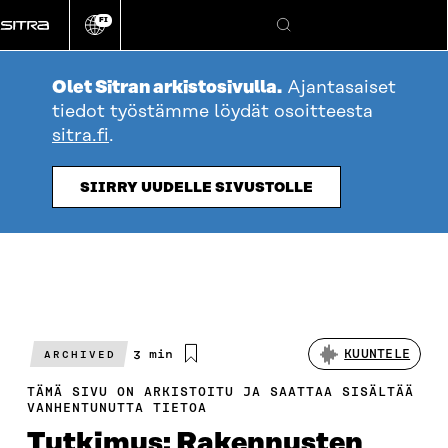
Siirry
FI
suoraan
Vaihda
Hae
sivuston
sisältöön
kieli
Olet Sitran arkistosivulla.
Ajantasaiset
tiedot työstämme löydät osoitteesta
sitra.fi
.
SIIRRY UUDELLE SIVUSTOLLE
Arvioitu
3 min
KUUNTELE
ARCHIVED
lukuaika
TÄMÄ SIVU ON ARKISTOITU JA SAATTAA SISÄLTÄÄ
VANHENTUNUTTA TIETOA
Tutkimus: Rakennusten