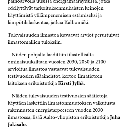
painoarvolla uusissa energiamääräyksissä, jotka
edellyttävät tarkoituksenmukaisten keinojen
käyttämistä ylilämpenemisen estämiseksi ja
lämpötilalaskentaa, jatkaa Kalliomäki.
Tulevaisuuden ilmastoa kuvaavat arviot perustuivat
ilmastomallien tuloksiin.
– Niiden pohjalta laadittiin tilastollisilta
ominaisuuksiltaan vuosien 2030, 2050 ja 2100
arvioitua ilmastoa vastaavat tulevaisuuden
testivuosien sääaineistot, kertoo Ilmatieteen
laitoksen erikoistutkija
Kirsti Jylhä
.
– Näiden tulevaisuuden testivuosien säätietoja
käyttäen laskettiin ilmastonmuutoksen vaikutusta
rakennusten energiatarpeeseen vuoden 2030
ilmastossa, lisää Aalto-yliopiston erikoistutkija
Juha
Jokisalo
.