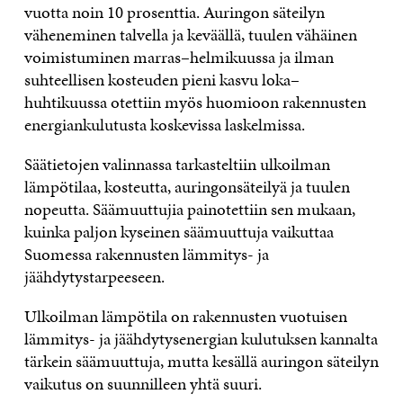
vuotta noin 10 prosenttia. Auringon säteilyn
väheneminen talvella ja keväällä, tuulen vähäinen
voimistuminen marras–helmikuussa ja ilman
suhteellisen kosteuden pieni kasvu loka–
huhtikuussa otettiin myös huomioon rakennusten
energiankulutusta koskevissa laskelmissa.
Säätietojen valinnassa tarkasteltiin ulkoilman
lämpötilaa, kosteutta, auringonsäteilyä ja tuulen
nopeutta. Säämuuttujia painotettiin sen mukaan,
kuinka paljon kyseinen säämuuttuja vaikuttaa
Suomessa rakennusten lämmitys- ja
jäähdytystarpeeseen.
Ulkoilman lämpötila on rakennusten vuotuisen
lämmitys- ja jäähdytysenergian kulutuksen kannalta
tärkein säämuuttuja, mutta kesällä auringon säteilyn
vaikutus on suunnilleen yhtä suuri.