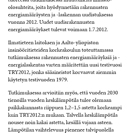
olosuhteita, joita hyödynnetään rakennusten
energiamääräysten ja -laskennan uudistuksessa
vuonna 2012. Uudet uudisrakennusten
energiamääräykset tulevat voimaan 1.7.2012.
Ilmatieteen laitoksen ja Aalto-yliopiston
insinööritieteiden korkeakoulun toteuttamassa
tutkimuksessa rakennusten energiamääräyksiä ja -
energialaskentaa varten määritettiin uusi testivuosi
TRY2012, jonka sääaineistot korvaavat aiemmin
käytetyn testivuoden 1979.
Tutkimuksessa arvioitiin myös, että vuoden 2030
tienoilla vuoden keskilämpötila tulee olemaan
paikkakunnasta riippuen 1,2–1,5 astetta korkeampi
kuin TRY2012:n mukaan. Talvella keskilämpötila
nousee noin kaksi astetta, kesällä vajaan asteen.
Lämpötilan vaihtelevuus pienenee talvipuolella