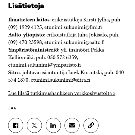
Lisätietoja
Ilmatieteen laitos
: erikoistutkija Kirsti Jylhä, puh.
(09) 1929 4125, etunimi.sukunimi@fmi.fi
Aalto-yliopisto
: erikoistutkija Juha Jokisalo, puh.
(09) 470 23598, etunimi.sukunimi@aalto.fi
Ympäristöministeriö:
yli-insinööri Pekka
Kalliomäki, puh. 050 572 6359,
etunimi.sukunimi@ymparisto.fi
Sitra
: johtava asiantuntija Jarek Kurnitski, puh. 040
574 1870, etunimi.sukunimi@sitra.fi
Lue lilsää tutkimushankkeen verkkosivustolta »
JAA
J
J
J
J
K
A
A
A
A
O