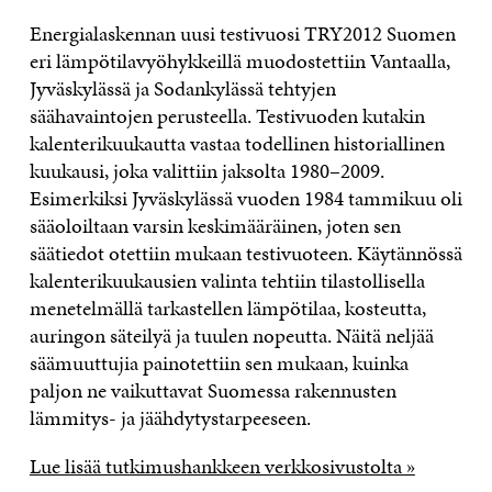
Energialaskennan uusi testivuosi TRY2012 Suomen
eri lämpötilavyöhykkeillä muodostettiin Vantaalla,
Jyväskylässä ja Sodankylässä tehtyjen
säähavaintojen perusteella. Testivuoden kutakin
kalenterikuukautta vastaa todellinen historiallinen
kuukausi, joka valittiin jaksolta 1980–2009.
Esimerkiksi Jyväskylässä vuoden 1984 tammikuu oli
sääoloiltaan varsin keskimääräinen, joten sen
säätiedot otettiin mukaan testivuoteen. Käytännössä
kalenterikuukausien valinta tehtiin tilastollisella
menetelmällä tarkastellen lämpötilaa, kosteutta,
auringon säteilyä ja tuulen nopeutta. Näitä neljää
säämuuttujia painotettiin sen mukaan, kuinka
paljon ne vaikuttavat Suomessa rakennusten
lämmitys- ja jäähdytystarpeeseen.
Lue lisää tutkimushankkeen verkkosivustolta »