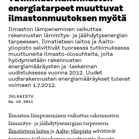
energiatarpeet muuttuvat
ilmastonmuutoksen myötä
Ilmaston lämpeneminen vaikuttaa
rakennusten lämmitys- ja jäähdytysenergian
tarpeeseen. Ilmatieteen laitos ja Aalto-
yliopisto selvittivät tuoreessa tutkimuksessa
muuttuneita ilmasto-olosuhteita, joita
hyödynnetään rakennusten
energiamääräysten ja -laskennan
uudistuksessa vuonna 2012. Uudet
uudisrakennusten energiamääräykset tulevat
voimaan 1.7.2012.
JULKAISTU
04.10.2011
Ilmaston lämpeneminen vaikuttaa rakennusten
lämmitys- ja jäähdytysenergian tarpeeseen.
Ilmatieteen laitos
ja
Aalto-yliopisto
selvittivät
tuoreessa tutkimuksessa muuttuneita ilmasto-