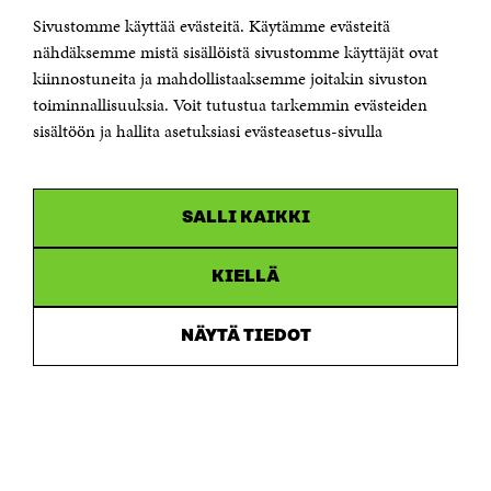
Sivustomme käyttää evästeitä. Käytämme evästeitä
Puhelin +358 294 618 991
Sähköpostiosoite
nähdäksemme mistä sisällöistä sivustomme käyttäjät ovat
etunimi.sukunimi@sitra.fi tai sitra@sitra.fi
kiinnostuneita ja mahdollistaaksemme joitakin sivuston
Saapumisohjeet
toiminnallisuuksia. Voit tutustua tarkemmin evästeiden
sisältöön ja hallita asetuksiasi evästeasetus-sivulla
Y-tunnus 0202132-3
OLEMME NÄISSÄ SOMEISSA
SALLI KAIKKI
Facebook
Avautuu
uudessa
Linkedin
ikkunassa
KIELLÄ
Avautuu
uudessa
Youtube
ikkunassa
Avautuu
NÄYTÄ TIEDOT
uudessa
Instagram
ikkunassa
Avautuu
uudessa
ikkunassa