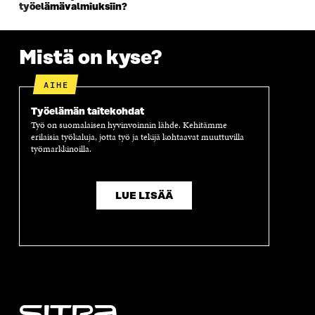
K
K
K
I
työelämävalmiuksiin?
K
U
K
K
U
N
U
K
N
A
N
U
A
S
A
N
Mistä on kyse?
S
S
S
A
S
A
S
S
AIHE
A
A
S
A
Työelämän taitekohdat
Työ on suomalaisen hyvinvoinnin lähde. Kehitämme
erilaisia työkaluja, jotta työ ja tekijä kohtaavat muuttuvilla
työmarkkinoilla.
LUE LISÄÄ