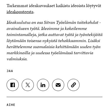
Tarkemmat ideakuvaukset kaikista ideoista löytyvät
ideakoosteesta
.
Ideakuulutus on osa Sitran Työelämän taitekohdat -
avainalueen työtä. Ideoimme ja kokeilemme
toimintamalleja, jotka auttavat työtä ja työntekijöitä
löytämään toisensa nykyistä tehokkaammin. Lisäksi
herättelemme suomalaisia kehittämään uuden työn
markkinoilla ja uudessa työelämässä tarvittavia
valmiuksia.
JAA
J
J
J
J
K
A
A
A
A
O
A
A
A
A
P
F
T
L
S
I
A
W
I
Ä
O
AIHE
C
I
N
H
I