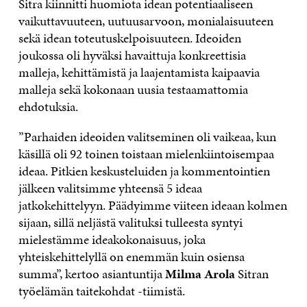
Sitra kiinnitti huomiota idean potentiaaliseen
vaikuttavuuteen, uutuusarvoon, monialaisuuteen
sekä idean toteutuskelpoisuuteen. Ideoiden
joukossa oli hyväksi havaittuja konkreettisia
malleja, kehittämistä ja laajentamista kaipaavia
malleja sekä kokonaan uusia testaamattomia
ehdotuksia.
”Parhaiden ideoiden valitseminen oli vaikeaa, kun
käsillä oli 92 toinen toistaan mielenkiintoisempaa
ideaa. Pitkien keskusteluiden ja kommentointien
jälkeen valitsimme yhteensä 5 ideaa
jatkokehittelyyn. Päädyimme viiteen ideaan kolmen
sijaan, sillä neljästä valituksi tulleesta syntyi
mielestämme ideakokonaisuus, joka
yhteiskehittelyllä on enemmän kuin osiensa
summa”, kertoo asiantuntija
Milma Arola
Sitran
työelämän taitekohdat -tiimistä.