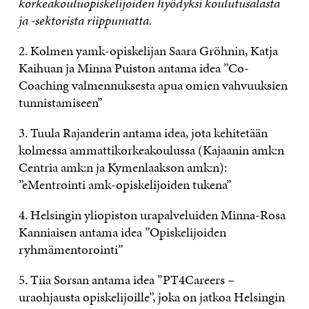
korkeakouluopiskelijoiden hyödyksi koulutusalasta
ja -sektorista riippumatta.
2. Kolmen yamk-opiskelijan Saara Gröhnin, Katja
Kaihuan ja Minna Puiston antama idea ”Co-
Coaching valmennuksesta apua omien vahvuuksien
tunnistamiseen”
3. Tuula Rajanderin antama idea, jota kehitetään
kolmessa ammattikorkeakoulussa (Kajaanin amk:n
Centria amk:n ja Kymenlaakson amk:n):
”eMentrointi amk-opiskelijoiden tukena”
4. Helsingin yliopiston urapalveluiden Minna-Rosa
Kanniaisen antama idea ”Opiskelijoiden
ryhmämentorointi”
5. Tiia Sorsan antama idea ”PT4Careers –
uraohjausta opiskelijoille”, joka on jatkoa Helsingin