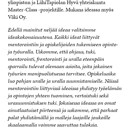
yliopiston ja LähiTapiolan Hyvä yhteiskunta
Master-Class -projektille. Mukana ideassa myös
Väki Oy.
Edellä mainitut neljää ideaa valitsimme
ideakokonaisuutena. Kaikki ideat liittyvät
mentorointiin ja opiskelijoiden tukemiseen opinto-
ja työuralla. Uskomme, että ohjaus, tuki,
mentorointi, frentorointi ja uralla eteenpäin
sparrailu tulevat olemaan asioita, joita jokainen
työurien monipuolistuessa tarvitsee. Opiskeluaika
luo pohjan uralle ja uralla suunnistamiselle. Näissä
mentorointiin liittyvissä ideoissa yhdistyy työelämän
ja opintojen yhteen tuominen, vertaistuki sekä
urasuunnistuksen tuki. Jokaisessa ideassa on omat
ainutlaatuiset piirteensä ja uskomme, että parhaat
palat yhdistämällä ja malleja laajoille joukoille
skaalaamalla voimme saavuttaa tuloksia.