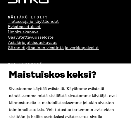
NÄITÄKÖ ETSIT?
Tietosuoja ja käyttöehdot
Evästeasetukset
Ilmoituskanava
Saavutettavuusseloste
Asiakirjajulkisuuskuvaus
Sitran digitaalinen viestintä ja verkkopalvelut
OTA YHTEYTTÄ
Suomen itsenäisyyden juhlarahasto Sitra
Maistuiskos keksi?
Itämerenkatu 11-13, PL 160,
00181 Helsinki
Sivustomme käyttää evästeitä. Käytämme evästeitä
Puhelin +358 294 618 991
Sähköpostiosoite
nähdäksemme mistä sisällöistä sivustomme käyttäjät ovat
etunimi.sukunimi@sitra.fi tai sitra@sitra.fi
kiinnostuneita ja mahdollistaaksemme joitakin sivuston
toiminnallisuuksia. Voit tutustua tarkemmin evästeiden
Saapumisohjeet
sisältöön ja hallita asetuksiasi evästeasetus-sivulla
Y-tunnus 0202132-3