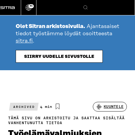
Siirry
FI
suoraan
Vaihda
Hae
sivuston
sisältöön
kieli
Olet Sitran arkistosivulla.
Ajantasaiset
tiedot työstämme löydät osoitteesta
sitra.fi
.
SIIRRY UUDELLE SIVUSTOLLE
Arvioitu
4 min
KUUNTELE
ARCHIVED
lukuaika
TÄMÄ SIVU ON ARKISTOITU JA SAATTAA SISÄLTÄÄ
VANHENTUNUTTA TIETOA
Työelämävalmiuksien