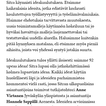
Sitra käynnisti ideakuulutuksen. Etsimme
kaikenlaisia ideoita, jotka edistävät korkeasti
koulutettujen työllistyvyyttä ja työelämävalmiuksia.
Haimme ehdotuksia tarvittavasta muutoksesta,
uusia toimintamalleja käytännön kokeiluun tai jo
hyväksi havaittuja malleja laajennettavaksi tai
testattavaksi uudella alueella. Halusimme kuitenkin
pitää kynnyksen matalana, eli etsimme myös pieniä
aihioita, joista voi yhdessä syntyä jotakin suurta.
Ideakuulutuksen tulos yllätti iloisesti: saimme 92
upeaa ideaa! Sitra lupasi olla jatkokehittämässä
kolmea lupaavinta ideaa. Kaikki ideat käytiin
huolellisesti läpi ja ideoiden parhaimmistoa
kommentoi vielä raati, jossa Sitran ulkopuolisina
asiantuntijoina toimivat tutkijatohtori
Anne
Virtanen
Jyväskylän yliopistosta ja asiantuntija
Hannele Seppälä
Arenesta. Ideoiden arvioinnissa