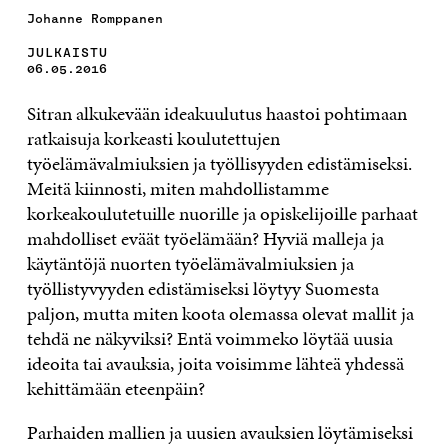
Johanne Romppanen
JULKAISTU
06.05.2016
Sitran alkukevään ideakuulutus haastoi pohtimaan
ratkaisuja korkeasti koulutettujen
työelämävalmiuksien ja työllisyyden edistämiseksi.
Meitä kiinnosti, miten mahdollistamme
korkeakoulutetuille nuorille ja opiskelijoille parhaat
mahdolliset eväät työelämään? Hyviä malleja ja
käytäntöjä nuorten työelämävalmiuksien ja
työllistyvyyden edistämiseksi löytyy Suomesta
paljon, mutta miten koota olemassa olevat mallit ja
tehdä ne näkyviksi? Entä voimmeko löytää uusia
ideoita tai avauksia, joita voisimme lähteä yhdessä
kehittämään eteenpäin?
Parhaiden mallien ja uusien avauksien löytämiseksi