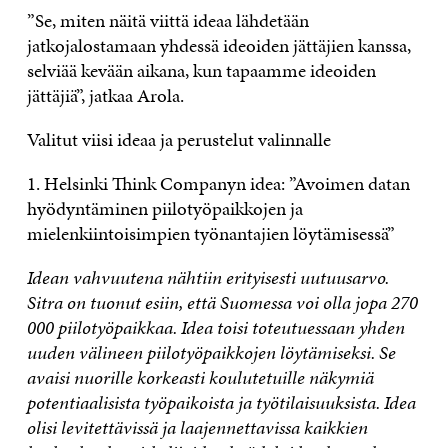
”Se, miten näitä viittä ideaa lähdetään
jatkojalostamaan yhdessä ideoiden jättäjien kanssa,
selviää kevään aikana, kun tapaamme ideoiden
jättäjiä”, jatkaa Arola.
Valitut viisi ideaa ja perustelut valinnalle
1. Helsinki Think Companyn idea: ”Avoimen datan
hyödyntäminen piilotyöpaikkojen ja
mielenkiintoisimpien työnantajien löytämisessä”
Idean vahvuutena nähtiin erityisesti uutuusarvo.
Sitra on tuonut esiin, että Suomessa voi olla jopa 270
000 piilotyöpaikkaa. Idea toisi toteutuessaan yhden
uuden välineen piilotyöpaikkojen löytämiseksi. Se
avaisi nuorille korkeasti koulutetuille näkymiä
potentiaalisista työpaikoista ja työtilaisuuksista. Idea
olisi levitettävissä ja laajennettavissa kaikkien