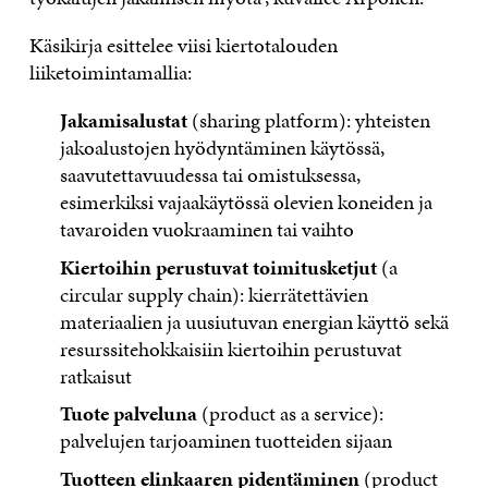
Käsikirja esittelee viisi kiertotalouden
liiketoimintamallia:
Jakamisalustat
(sharing platform): yhteisten
jakoalustojen hyödyntäminen käytössä,
saavutettavuudessa tai omistuksessa,
esimerkiksi vajaakäytössä olevien koneiden ja
tavaroiden vuokraaminen tai vaihto
Kiertoihin perustuvat toimitusketjut
(a
circular supply chain): kierrätettävien
materiaalien ja uusiutuvan energian käyttö sekä
resurssitehokkaisiin kiertoihin perustuvat
ratkaisut
Tuote palveluna
(product as a service):
palvelujen tarjoaminen tuotteiden sijaan
Tuotteen elinkaaren pidentäminen
(product