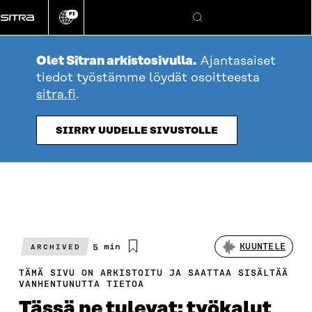
Siirry
FI
suoraan
Vaihda
Hae
sivuston
sisältöön
kieli
Olet Sitran arkistosivulla.
Ajantasaiset
tiedot työstämme löydät osoitteesta
sitra.fi
.
SIIRRY UUDELLE SIVUSTOLLE
Arvioitu
5 min
KUUNTELE
ARCHIVED
lukuaika
TÄMÄ SIVU ON ARKISTOITU JA SAATTAA SISÄLTÄÄ
VANHENTUNUTTA TIETOA
Tässä ne tulevat: työkalut