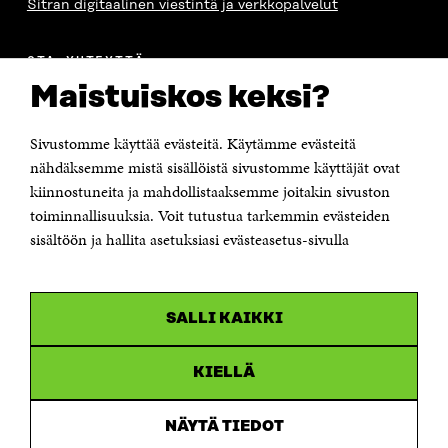
Sitran digitaalinen viestintä ja verkkopalvelut
OTA YHTEYTTÄ
Suomen itsenäisyyden juhlarahasto Sitra
Maistuiskos keksi?
Itämerenkatu 11-13, PL 160,
00181 Helsinki
Sivustomme käyttää evästeitä. Käytämme evästeitä
Puhelin +358 294 618 991
Sähköpostiosoite
nähdäksemme mistä sisällöistä sivustomme käyttäjät ovat
etunimi.sukunimi@sitra.fi tai sitra@sitra.fi
kiinnostuneita ja mahdollistaaksemme joitakin sivuston
toiminnallisuuksia. Voit tutustua tarkemmin evästeiden
Saapumisohjeet
sisältöön ja hallita asetuksiasi evästeasetus-sivulla
Y-tunnus 0202132-3
OLEMME NÄISSÄ SOMEISSA
SALLI KAIKKI
Facebook
Avautuu
uudessa
Linkedin
ikkunassa
KIELLÄ
Avautuu
uudessa
Youtube
ikkunassa
Avautuu
NÄYTÄ TIEDOT
uudessa