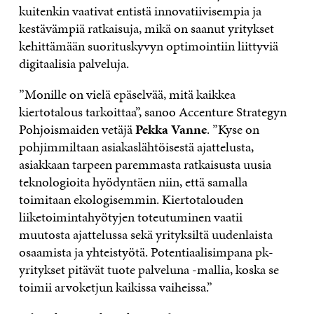
kuitenkin vaativat entistä innovatiivisempia ja
kestävämpiä ratkaisuja, mikä on saanut yritykset
kehittämään suorituskyvyn optimointiin liittyviä
digitaalisia palveluja.
”Monille on vielä epäselvää, mitä kaikkea
kiertotalous tarkoittaa”, sanoo Accenture Strategyn
Pohjoismaiden vetäjä
Pekka Vanne
. ”Kyse on
pohjimmiltaan asiakaslähtöisestä ajattelusta,
asiakkaan tarpeen paremmasta ratkaisusta uusia
teknologioita hyödyntäen niin, että samalla
toimitaan ekologisemmin. Kiertotalouden
liiketoimintahyötyjen toteutuminen vaatii
muutosta ajattelussa sekä yrityksiltä uudenlaista
osaamista ja yhteistyötä. Potentiaalisimpana pk-
yritykset pitävät tuote palveluna -mallia, koska se
toimii arvoketjun kaikissa vaiheissa.”