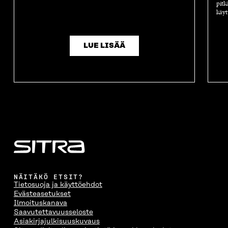
pitk
käyt
LUE LISÄÄ
NÄITÄKÖ ETSIT?
Tietosuoja ja käyttöehdot
Evästeasetukset
Ilmoituskanava
Saavutettavuusseloste
Asiakirjajulkisuuskuvaus