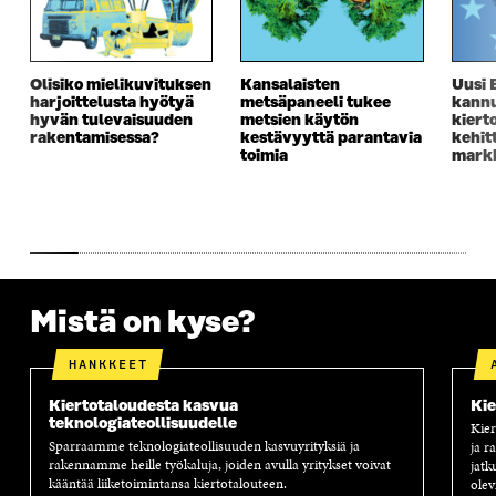
S
S
S
E
S
A
S
S
A
I
A
S
I
K
I
A
Olisiko mielikuvituksen
Kansalaisten
Uusi 
K
K
K
I
harjoittelusta hyötyä
metsäpaneeli tukee
kannu
K
U
K
K
hyvän tulevaisuuden
metsien käytön
kiert
U
N
U
K
rakentamisessa?
kestävyyttä parantavia
kehit
N
A
N
U
toimia
markk
A
S
A
N
S
S
S
A
S
A
S
S
A
A
S
A
Mistä on kyse?
HANKKEET
Kiertotaloudesta kasvua
Kie
teknologiateollisuudelle
Kier
Sparraamme teknologiateollisuuden kasvuyrityksiä ja
ja r
rakennamme heille työkaluja, joiden avulla yritykset voivat
jatk
kääntää liiketoimintansa kiertotalouteen.
olev