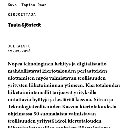
Kuva: Topias Dean
KIRJOITTAJA
Tuula Sjöstedt
JULKAISTU
19.09.2018
Nopea teknologinen kehitys ja digitalisaatio
mahdollistavat kiertotalouden periaatteiden
ulottamisen myös valmistavan teollisuuden
yritysten liiketoiminnan ytimeen. Kiertotalouden
liiketoimintamallit tarjoavat yrityksille
mitattavia hyötyjä ja kestävää kasvua.
Sitran ja
Teknologiateollisuuden Kasvua kiertotaloudesta -
ohjelmassa 50 suomalaista valmistavan
teollisuuden yritystä ideoi kiertotalouden
liiketoimintamallien mukaista liiketoimintaa.