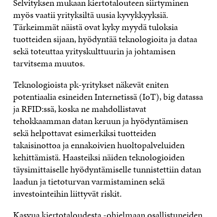
Selvityksen mukaan kiertotalouteen siirtyminen
myös vaatii yrityksiltä uusia kyvykkyyksiä.
Tärkeimmät näistä ovat kyky myydä tuloksia
tuotteiden sijaan, hyödyntää teknologioita ja dataa
sekä toteuttaa yrityskulttuurin ja johtamisen
tarvitsema muutos.
Teknologioista pk-yritykset näkevät eniten
potentiaalia esineiden Internetissä (IoT), big datassa
ja RFID:ssä, koska ne mahdollistavat
tehokkaamman datan keruun ja hyödyntämisen
sekä helpottavat esimerkiksi tuotteiden
takaisinottoa ja ennakoivien huoltopalveluiden
kehittämistä. Haasteiksi näiden teknologioiden
täysimittaiselle hyödyntämiselle tunnistettiin datan
laadun ja tietoturvan varmistaminen sekä
investointeihin liittyvät riskit.
Kasvua kiertotaloudesta -ohjelmaan osallistuneiden