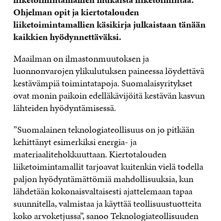
Ohjelman opit ja kiertotalouden
liiketoimintamallien käsikirja julkaistaan tänään
kaikkien hyödynnettäväksi.
Maailman on ilmastonmuutoksen ja
luonnonvarojen ylikulutuksen paineessa löydettävä
kestävämpiä toimintatapoja. Suomalaisyritykset
ovat monin paikoin edelläkävijöitä kestävän kasvun
lähteiden hyödyntämisessä.
”Suomalainen teknologiateollisuus on jo pitkään
kehittänyt esimerkiksi energia- ja
materiaalitehokkuuttaan. Kiertotalouden
liiketoimintamallit tarjoavat kuitenkin vielä todella
paljon hyödyntämättömiä mahdollisuuksia, kun
lähdetään kokonaisvaltaisesti ajattelemaan tapaa
suunnitella, valmistaa ja käyttää teollisuustuotteita
koko arvoketjussa”, sanoo Teknologiateollisuuden