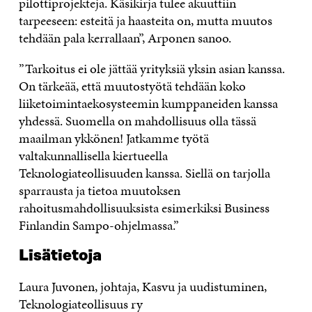
pilottiprojekteja. Käsikirja tulee akuuttiin
tarpeeseen: esteitä ja haasteita on, mutta muutos
tehdään pala kerrallaan”, Arponen sanoo.
”Tarkoitus ei ole jättää yrityksiä yksin asian kanssa.
On tärkeää, että muutostyötä tehdään koko
liiketoimintaekosysteemin kumppaneiden kanssa
yhdessä. Suomella on mahdollisuus olla tässä
maailman ykkönen! Jatkamme työtä
valtakunnallisella kiertueella
Teknologiateollisuuden kanssa. Siellä on tarjolla
sparrausta ja tietoa muutoksen
rahoitusmahdollisuuksista esimerkiksi Business
Finlandin Sampo-ohjelmassa.”
Lisätietoja
Laura Juvonen, johtaja, Kasvu ja uudistuminen,
Teknologiateollisuus ry