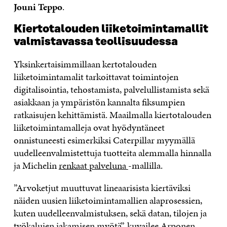
Jouni Teppo
.
Kiertotalouden liiketoimintamallit
valmistavassa teollisuudessa
Yksinkertaisimmillaan kertotalouden
liiketoimintamalit tarkoittavat toimintojen
digitalisointia, tehostamista, palvelullistamista sekä
asiakkaan ja ympäristön kannalta fiksumpien
ratkaisujen kehittämistä. Maailmalla kiertotalouden
liiketoimintamalleja ovat hyödyntäneet
onnistuneesti esimerkiksi Caterpillar myymällä
uudelleenvalmistettuja tuotteita alemmalla hinnalla
ja Michelin
renkaat palveluna
-mallilla.
”Arvoketjut muuttuvat lineaarisista kiertäviksi
näiden uusien liiketoimintamallien alaprosessien,
kuten uudelleenvalmistuksen, sekä datan, tilojen ja
työkalujen jakamisen myötä”, kuvailee Arponen.