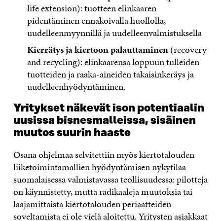
life extension): tuotteen elinkaaren
pidentäminen ennakoivalla huollolla,
uudelleenmyynnillä ja uudelleenvalmistuksella
Kierrätys ja kiertoon palauttaminen
(recovery
and recycling): elinkaarensa loppuun tulleiden
tuotteiden ja raaka-aineiden takaisinkeräys ja
uudelleenhyödyntäminen.
Yritykset näkevät ison potentiaalin
uusissa bisnesmalleissa, sisäinen
muutos suurin haaste
Osana ohjelmaa selvitettiin myös kiertotalouden
liiketoimintamallien hyödyntämisen nykytilaa
suomalaisessa valmistavassa teollisuudessa: pilotteja
on käynnistetty, mutta radikaaleja muutoksia tai
laajamittaista kiertotalouden periaatteiden
soveltamista ei ole vielä aloitettu. Yritysten asiakkaat