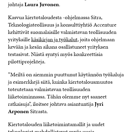
johtaja
Laura Juvonen
.
Kasvua kiertotaloudesta -ohjelmassa Sitra,
Teknologiateollisuus ja konsulttiyhtiö Accenture
kehittivät suomalaisille valmistavan teollisuuden
yrityksille
käsikirjan ja työkalut
, joita ohjelmaan
kevään ja kesän aikana osallistuneet yrityksen
testasivat. Niistä syntyi myös konkreettisia
pilottiprojekteja.
”Meiltä on aiemmin puuttunut käytännön työkaluja
ja esimerkkejä siitä, kuinka kiertotalousmuutos
toteutetaan valmistavan teollisuuden
liiketoiminnassa. Tähän olemme nyt saaneet
ratkaisuja”, iloitsee johtava asiantuntija
Jyri
Arponen
Sitrasta.
Kiertotalouden liiketoimintamallit ja uudet
teknologiat mahdollistavat myös uusia