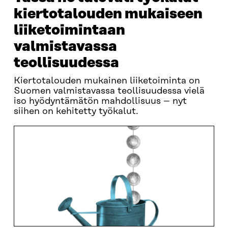
kiertotalouden mukaiseen
liiketoimintaan
valmistavassa
teollisuudessa
Kiertotalouden mukainen liiketoiminta on
Suomen valmistavassa teollisuudessa vielä
iso hyödyntämätön mahdollisuus – nyt
siihen on kehitetty työkalut.