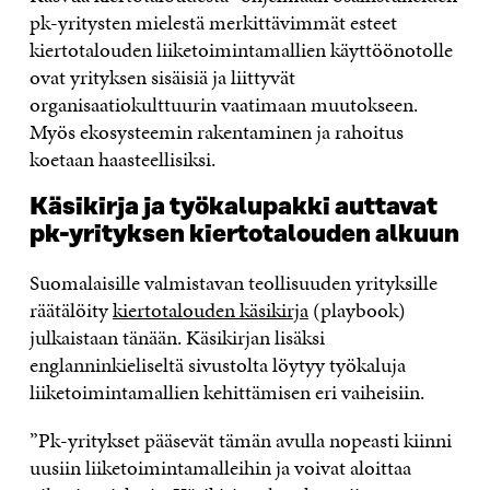
pk-yritysten mielestä merkittävimmät esteet
kiertotalouden liiketoimintamallien käyttöönotolle
ovat yrityksen sisäisiä ja liittyvät
organisaatiokulttuurin vaatimaan muutokseen.
Myös ekosysteemin rakentaminen ja rahoitus
koetaan haasteellisiksi.
Käsikirja ja työkalupakki auttavat
pk-yrityksen kiertotalouden alkuun
Suomalaisille valmistavan teollisuuden yrityksille
räätälöity
kiertotalouden käsikirja
(playbook)
julkaistaan tänään. Käsikirjan lisäksi
englanninkieliseltä sivustolta löytyy työkaluja
liiketoimintamallien kehittämisen eri vaiheisiin.
”Pk-yritykset pääsevät tämän avulla nopeasti kiinni
uusiin liiketoimintamalleihin ja voivat aloittaa