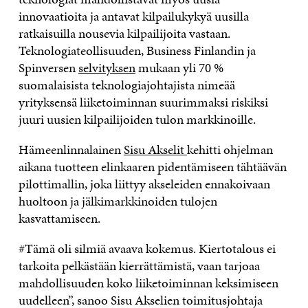
innovaatioita ja antavat kilpailukykyä uusilla
ratkaisuilla nousevia kilpailijoita vastaan.
Teknologiateollisuuden, Business Finlandin ja
Spinversen
selvityksen
mukaan yli 70 %
suomalaisista teknologiajohtajista nimeää
yrityksensä liiketoiminnan suurimmaksi riskiksi
juuri uusien kilpailijoiden tulon markkinoille.
Hämeenlinnalainen
Sisu Akselit
kehitti ohjelman
aikana tuotteen elinkaaren pidentämiseen tähtäävän
pilottimallin, joka liittyy akseleiden ennakoivaan
huoltoon ja jälkimarkkinoiden tulojen
kasvattamiseen.
#Tämä oli silmiä avaava kokemus. Kiertotalous ei
tarkoita pelkästään kierrättämistä, vaan tarjoaa
mahdollisuuden koko liiketoiminnan keksimiseen
uudelleen”, sanoo Sisu Akselien toimitusjohtaja