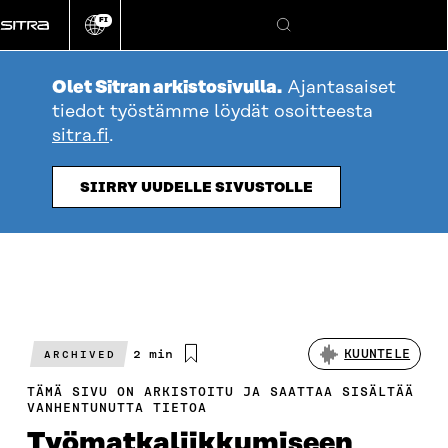
Siirry
FI
suoraan
Vaihda
Hae
sivuston
sisältöön
kieli
Olet Sitran arkistosivulla.
Ajantasaiset
tiedot työstämme löydät osoitteesta
sitra.fi
.
SIIRRY UUDELLE SIVUSTOLLE
Arvioitu
2 min
KUUNTELE
ARCHIVED
lukuaika
TÄMÄ SIVU ON ARKISTOITU JA SAATTAA SISÄLTÄÄ
VANHENTUNUTTA TIETOA
Työmatkaliikku­miseen