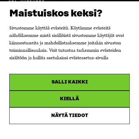
OTA YHTEYTTÄ
Suomen itsenäisyyden juhlarahasto Sitra
Maistuiskos keksi?
Itämerenkatu 11-13, PL 160,
00181 Helsinki
Sivustomme käyttää evästeitä. Käytämme evästeitä
Puhelin +358 294 618 991
Sähköpostiosoite
nähdäksemme mistä sisällöistä sivustomme käyttäjät ovat
etunimi.sukunimi@sitra.fi tai sitra@sitra.fi
kiinnostuneita ja mahdollistaaksemme joitakin sivuston
Saapumisohjeet
toiminnallisuuksia. Voit tutustua tarkemmin evästeiden
sisältöön ja hallita asetuksiasi evästeasetus-sivulla
Y-tunnus 0202132-3
OLEMME NÄISSÄ SOMEISSA
SALLI KAIKKI
Facebook
Avautuu
uudessa
Linkedin
ikkunassa
KIELLÄ
Avautuu
uudessa
Youtube
ikkunassa
Avautuu
NÄYTÄ TIEDOT
uudessa
Instagram
ikkunassa
Avautuu
uudessa
ikkunassa