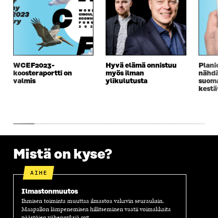
WCEF2023-
Hyvä elämä onnistuu
Plani
koosteraportti on
myös ilman
nähd
valmis
ylikulutusta
suoma
kest
Mistä on kyse?
AIHE
Ilmastonmuutos
Ihmisen toiminta muuttaa ilmastoa vakavin seurauksin.
Maapallon lämpenemisen hillitseminen vaatii voimakkaita
päästöjen vähennyksiä nyt.