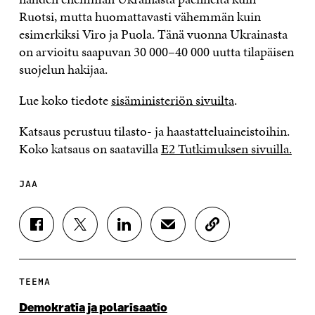
Ruotsi, mutta huomattavasti vähemmän kuin
esimerkiksi Viro ja Puola. Tänä vuonna Ukrainasta
on arvioitu saapuvan 30 000–40 000 uutta tilapäisen
suojelun hakijaa.
Lue koko tiedote
sisäministeriön sivuilta
.
Katsaus perustuu tilasto- ja haastatteluaineistoihin.
Koko katsaus on saatavilla
E2 Tutkimuksen sivuilla.
JAA
J
J
J
J
K
A
A
A
A
O
A
A
A
A
P
F
T
L
S
I
A
W
I
Ä
O
TEEMA
C
I
N
H
I
E
T
K
K
A
Demokratia ja polarisaatio