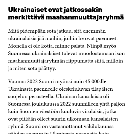
Ukrainaiset ovat jatkossakin
merkittävä maahanmuuttajaryhmä
Mitä pidempään sota jatkuu, sitä enemmän
ukrainalaisia jää maihin, joihin he ovat paenneet.
Monella ei ole kotia, minne palata. Niinpä myös
Suomessa ukrainalaiset tulevat muodostamaan ison
maahanmuuttajaryhmän riippumatta siitä, milloin
ja miten sota päättyy.
Vuonna 2022 Suomi myönsi noin 45 000:lle
Ukrainasta paenneelle oleskeluluvan tilapäisen
suojelun perusteella. Ukrainan kansalaisia oli
Suomessa joulukuussa 2022 suunnilleen yhtä paljon
kuin Suomen väestöön kuuluvia virolaisia, jotka
ovat pitkään olleet suurin ulkomaan kansalaisten
ryhmä. Suomi on vastaanottanut väkilukuunsa
nähden enemmän Ukrainasta paenneita kuin