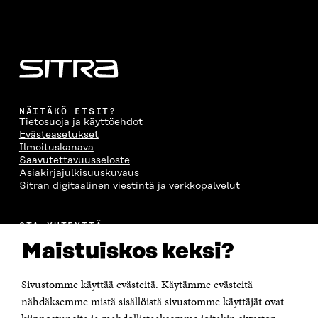
NÄITÄKÖ ETSIT?
Tietosuoja ja käyttöehdot
Evästeasetukset
Ilmoituskanava
Saavutettavuusseloste
Asiakirjajulkisuuskuvaus
Sitran digitaalinen viestintä ja verkkopalvelut
OTA YHTEYTTÄ
Suomen itsenäisyyden juhlarahasto Sitra
Maistuiskos keksi?
Itämerenkatu 11-13, PL 160,
00181 Helsinki
Sivustomme käyttää evästeitä. Käytämme evästeitä
Puhelin +358 294 618 991
Sähköpostiosoite
nähdäksemme mistä sisällöistä sivustomme käyttäjät ovat
etunimi.sukunimi@sitra.fi tai sitra@sitra.fi