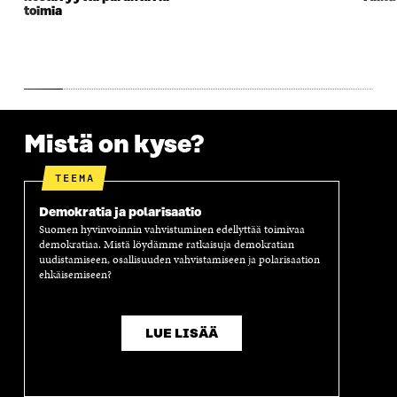
U
N
U
K
toimia
N
A
N
U
A
S
A
N
S
S
S
A
S
A
S
S
A
A
S
A
Mistä on kyse?
TEEMA
Demokratia ja polarisaatio
Suomen hyvinvoinnin vahvistuminen edellyttää toimivaa
demokratiaa. Mistä löydämme ratkaisuja demokratian
uudistamiseen, osallisuuden vahvistamiseen ja polarisaation
ehkäisemiseen?
LUE LISÄÄ