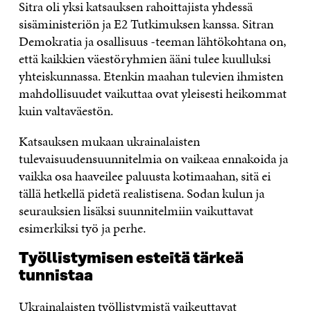
Sitra oli yksi katsauksen rahoittajista yhdessä
sisäministeriön ja E2 Tutkimuksen kanssa. Sitran
Demokratia ja osallisuus -teeman lähtökohtana on,
että kaikkien väestöryhmien ääni tulee kuulluksi
yhteiskunnassa. Etenkin maahan tulevien ihmisten
mahdollisuudet vaikuttaa ovat yleisesti heikommat
kuin valtaväestön.
Katsauksen mukaan ukrainalaisten
tulevaisuudensuunnitelmia on vaikeaa ennakoida ja
vaikka osa haaveilee paluusta kotimaahan, sitä ei
tällä hetkellä pidetä realistisena. Sodan kulun ja
seurauksien lisäksi suunnitelmiin vaikuttavat
esimerkiksi työ ja perhe.
Työllistymisen esteitä tärkeä
tunnistaa
Ukrainalaisten työllistymistä vaikeuttavat