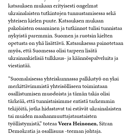
katsauksen mukaan erityisesti ongelmat
ukrainalaisten tutkintojen tunnustamisessa sekä
yhteisen kielen puute. Katsauksen mukaan
pakolaisten osaaminen ja tutkinnot tulisi tunnistaa
nykyistä paremmin. Suomen ja ruotsin kielten
opetusta on yhä lisättävä. Katsauksessa painotetaan
myös, että Suomessa olisi tarpeen lisätä
ukrainankielisiä tulkkaus- ja käännöspalveluita ja
viestintää.
”Suomalaisessa yhteiskunnassa palkkatyö on yksi
merkittävimmistä yhteisölliseen toimintaan
osallistumisen muodoista ja tämän takia olisi
tärkeää, että tunnistaisimme entistä tarkemmin
tekijöitä, jotka hidastavat tai estävät ukrainalaisten
tai muiden maahanmuuttajataustaisten
työllistymistä,” toteaa
Veera Heinonen
, Sitran
Demokratia ja osallisuus -teeman johtaja.