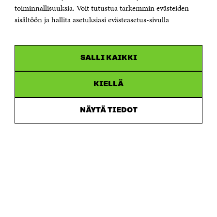
Saapumisohjeet
toiminnallisuuksia. Voit tutustua tarkemmin evästeiden
sisältöön ja hallita asetuksiasi evästeasetus-sivulla
Y-tunnus 0202132-3
OLEMME NÄISSÄ SOMEISSA
SALLI KAIKKI
Facebook
Avautuu
uudessa
Linkedin
ikkunassa
KIELLÄ
Avautuu
uudessa
Youtube
ikkunassa
Avautuu
NÄYTÄ TIEDOT
uudessa
Instagram
ikkunassa
Avautuu
uudessa
ikkunassa