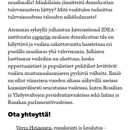
maailmalla? Minkälaisia jännitteitä demokratian
tulevaisuuteen liittyy? Mitä vaalitulos tarkoittaa
tulevaisuudessa talouden näkökulmasta?
Aiemmin syksyllä julkaistun International IDEA -
instituutin
raportin
mukaan demokratian tila on
hälyttävä ja vaalien uskottavuutta haastetaan eri
puolilla maailmaa yhä vahvemmin. Julkinen
luottamus vaaleihin on uhattuna, koska
opportunistiset ja populistiset poliitikot levittävät
vaalien mustamaalaamiseen pyrkiviä valheita. Ilmiö
on ollut viimeisen vuoden aikana näkyvillä useissa
kansainvälisesti seuratuissa vaaleissa, kuten Brasilian
ja Yhdysvaltojen presidentinvaaleissa sekä Intian ja
Ranskan parlamenttivaaleissa.
Ota yhteyttä!
Veera Heinonen
, ennakointi ja koulutus -