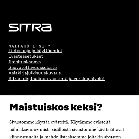
NÄITÄKÖ ETSIT?
Tietosuoja ja käyttöehdot
Evästeasetukset
Ilmoituskanava
Saavutettavuusseloste
Asiakirjajulkisuuskuvaus
Sitran digitaalinen viestintä ja verkkopalvelut
OTA YHTEYTTÄ
Suomen itsenäisyyden juhlarahasto Sitra
Maistuiskos keksi?
Itämerenkatu 11-13, PL 160,
00181 Helsinki
Sivustomme käyttää evästeitä. Käytämme evästeitä
Puhelin +358 294 618 991
Sähköpostiosoite
nähdäksemme mistä sisällöistä sivustomme käyttäjät ovat
etunimi.sukunimi@sitra.fi tai sitra@sitra.fi
kiinnostuneita ja mahdollistaaksemme joitakin sivuston