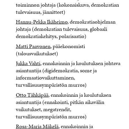
toiminnon johtaja (kokonaiskuva, demokratian
tulevaisuus, jännitteet)
Hannu-Pekka Ikäheimo
, demokratiaohjelman
johtaja (demokratian tulevaisuus, globaali
demokratiakehitys, polarisaatio)
Matti Paavonen
, pääekonomisti
(talousvaikutukset)
Jukka Vahti
, ennakoinnin ja koulutuksen johtava
asiantuntija (digidemokratia, some ja
informaatiovaikuttaminen,
turvallisuusympäristön murros)
Otto Tähkäpää
, ennakoinnin ja koulutuksen
asiantuntija (ennakointi, pitkän aikavälin
vaikutukset, megatrendit,
turvallisuusympäristön murros)
Rosa-Maria Mäkelä
, ennakoinnin ja