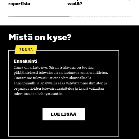
raportista
vaalit?
S
A
S
S
A
A
S
A
Mistä on kyse?
TEEMA
Ennakointi
Tämä on arkistosivu. Sitran tehtävänä on tuottaa
pitkäjänteisesti tulevaisuuteen luotaavaa ennakointitietoa.
Tuotamme tulevaisuustietoa yhteiskunnallisella
ennakoinnilla ja analyysillä sekä vahvistamme ihmisten ja
organisaatioiden tulevaisuusajattelua ja kykyä vaikuttaa
tulevaisuuden kehityssuuntiin.
LUE LISÄÄ