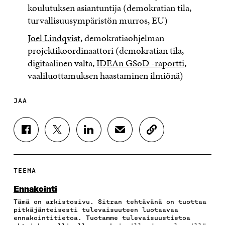
koulutuksen asiantuntija (demokratian tila,
turvallisuusympäristön murros, EU)
Joel Lindqvist
, demokratiaohjelman
projektikoordinaattori (demokratian tila,
digitaalinen valta,
IDEAn GSoD -raportti
,
vaaliluottamuksen haastaminen ilmiönä)
JAA
J
J
J
J
K
A
A
A
A
O
A
A
A
A
P
F
T
L
S
I
A
W
I
Ä
O
TEEMA
C
I
N
H
I
E
T
K
K
A
Ennakointi
B
T
E
Ö
R
Tämä on arkistosivu. Sitran tehtävänä on tuottaa
O
E
D
P
T
pitkäjänteisesti tulevaisuuteen luotaavaa
O
R
I
O
I
ennakointitietoa. Tuotamme tulevaisuustietoa
K
I
N
S
K