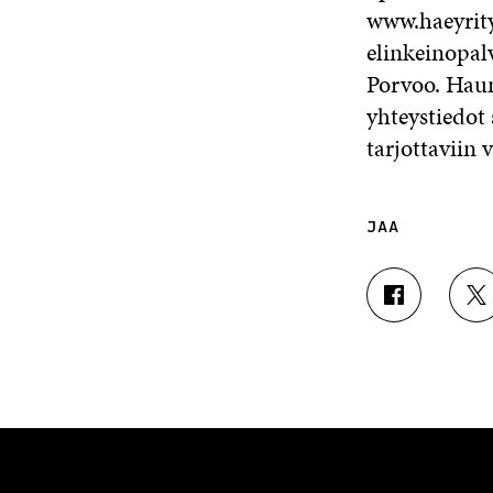
www.haeyritys
elinkeinopal
Porvoo. Haun
yhteystiedot 
tarjottaviin 
JAA
J
J
A
A
A
A
F
T
A
W
C
I
E
T
B
T
O
E