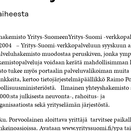
aiheesta
hakemisto Yritys-SuomeenYritys-Suomi -verkkopa
9.2004 – Yritys-Suomi-verkkopalveluun syyskuun alu
palveluhakemisto muodostaa peruskiven, jonka ympä
kemistopalveluja voidaan kerätä mahdollisimman k
to tukee myös portaalin palveluvalikoiman muita
nkkeita, kertoo tietojärjestelmäpäällikkö Raimo Po
eollisuusministeriöstä. Ilmainen yhteyshakemisto s
000:sta julkisesta neuvonta-, rahoitus- ja
anisaatiosta sekä yrityselämän järjestöstä.
. Porvoolainen aloittava yrittäjä tarvitsee paikall
inkeinoasioissa. Avataan www.yrityssuomi.fi/ypa ta