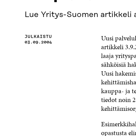
Lue Yritys-Suomen artikkeli 
Uusi palvelu
JULKAISTU
03.09.2004
artikkeli 3.
laaja yritys
sähköisiä ha
Uusi hakemis
kehittämisha
kauppa- ja t
tiedot noin 2
kehittämisorg
Esimerkkihaku
opastusta el