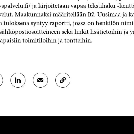
palvelu.fi/ ja kirjoitetaan vapaa tekstihaku -kent
velut. Maakunnaksi määritellään Itä-Uusimaa ja k
 tuloksena syntyy raportti, jossa on henkilön nimi
sähköpostiosoitteineen sekä linkit lisätietoihin ja yr
vapaisiin toimitiloihin ja tontteihin.
J
J
K
A
A
O
A
A
P
L
S
I
I
Ä
O
N
H
I
K
K
A
E
Ö
R
D
P
T