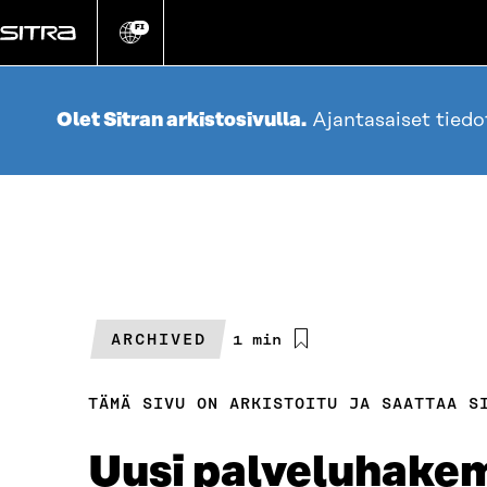
Siirry
suoraan
FI
Vaihda
sivuston
sisältöön
kieli
Olet Sitran arkistosivulla.
Ajantasaiset tied
ARCHIVED
Arvioitu
1 min
lukuaika
TÄMÄ SIVU ON ARKISTOITU JA SAATTAA S
Uusi palveluhake