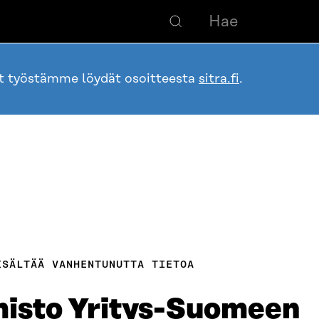
ot työstämme löydät osoitteesta
sitra.fi
.
ISÄLTÄÄ VANHENTUNUTTA TIETOA
misto Yritys-Suomeen