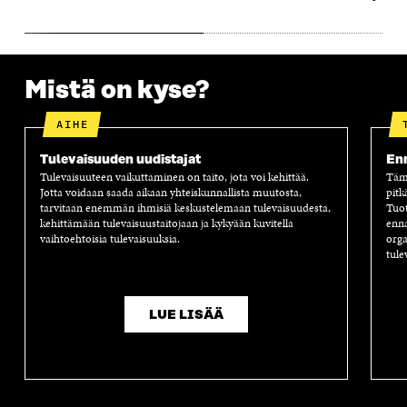
A
S
A
N
S
S
S
A
S
A
S
S
A
A
S
A
Mistä on kyse?
AIHE
Tulevaisuuden uudistajat
Enn
Tulevaisuuteen vaikuttaminen on taito, jota voi kehittää.
Tämä
Jotta voidaan saada aikaan yhteiskunnallista muutosta,
pitk
tarvitaan enemmän ihmisiä keskustelemaan tulevaisuudesta,
Tuot
kehittämään tulevaisuustaitojaan ja kykyään kuvitella
enna
vaihtoehtoisia tulevaisuuksia.
orga
tule
LUE LISÄÄ