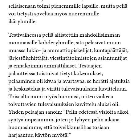
sellaisenaan toimi pienemmille lapsille, mutta peliä
voi tietysti soveltaa myös nuoremmille
ikäryhmille.
Testivaiheessa peliä altistettiin mahdollisimman
moninaisille kohderyhmille; sitä pelasivat muun
muassa lukio- ja ammattiopiskelijat, kuntapäättäjät,
järjestökehittäjät, viestintätoimistojen asiantuntijat
ja ennakoinnin ammattilaiset. Testaajien
palautteissa toistuivat tietyt kokemukset;
pelaaminen oli kivaa ja avartavaa, se herätti ajatuksia
ja keskustelua ja viritti tulevaisuuksien kuvitteluun.
Toisaalta moni myös huomasi, miten vaikeaa
toivottavien tulevaisuuksien kuvittelu aluksi oli.
Yhden pelaajan sanoin: ”Pelin edetessä visioita alkoi
syntyä nopeammin, joten jo lyhyen pelin aikana
huomasimme, että toiveikkuuslihas tosiaan
harjaantuu käytön myötä!”