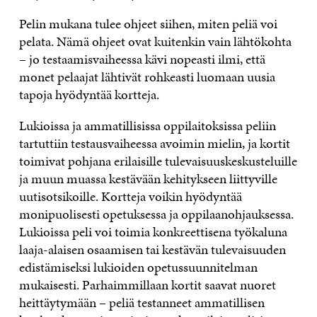
Pelin mukana tulee ohjeet siihen, miten peliä voi
pelata. Nämä ohjeet ovat kuitenkin vain lähtökohta
– jo testaamisvaiheessa kävi nopeasti ilmi, että
monet pelaajat lähtivät rohkeasti luomaan uusia
tapoja hyödyntää kortteja.
Lukioissa ja ammatillisissa oppilaitoksissa peliin
tartuttiin testausvaiheessa avoimin mielin, ja kortit
toimivat pohjana erilaisille tulevaisuuskeskusteluille
ja muun muassa kestävään kehitykseen liittyville
uutisotsikoille. Kortteja voikin hyödyntää
monipuolisesti opetuksessa ja oppilaanohjauksessa.
Lukioissa peli voi toimia konkreettisena työkaluna
laaja-alaisen osaamisen tai kestävän tulevaisuuden
edistämiseksi lukioiden opetussuunnitelman
mukaisesti. Parhaimmillaan kortit saavat nuoret
heittäytymään – peliä testanneet ammatillisen