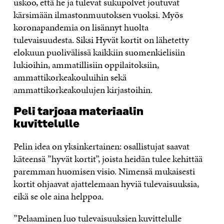
uskoo, että he ja tulevat sukupolvet joutuvat
kärsimään ilmastonmuutoksen vuoksi. Myös
koronapandemia on lisännyt huolta
tulevaisuudesta. Siksi Hyvät kortit on lähetetty
elokuun puolivälissä kaikkiin suomenkielisiin
lukioihin, ammatillisiin oppilaitoksiin,
ammattikorkeakouluihin sekä
ammattikorkeakoulujen kirjastoihin.
Peli tarjoaa materiaalin
kuvittelulle
Pelin idea on yksinkertainen: osallistujat saavat
käteensä ”hyvät kortit”, joista heidän tulee kehittää
paremman huomisen visio. Nimensä mukaisesti
kortit ohjaavat ajattelemaan hyviä tulevaisuuksia,
eikä se ole aina helppoa.
”Pelaaminen luo tulevaisuuksien kuvittelulle