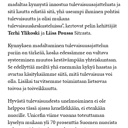
madaltaa kynnystä innostua tulevaisuusajattelusta ja
sitä kautta edistää sitä, yhä useampi ihminen pohtisi
tulevaisuutta ja olisi mukana
tulevaisuuskeskusteluissa”, kertovat pelin kehittäjät
Terhi Ylikoski
ja
Liisa Poussa
Sitrasta.
Kynnyksen madaltaminen tulevaisuusajattelun
pariin on tärkeää, koska edessämme on valtava
systeeminen muutos kestävämpään yhteiskuntaan.
Se edellyttää meiltä yhä enemmän kykyä haastaa ja
avartaa käsityksiämme siitä, mitä tulevaisuus voi
olla. Lisäksi tarvitsemme toimintaan lietsovaa
toivoa ja toiveikkuutta.
Hyvästä tulevaisuudesta unelmoiminen ei ole
helppoa tässä ajassa kenellekkään, ei etenkään
nuorille. Unicefin viime vuonna toteuttaman
kyselyn mukaan yli 70 prosenttia Suomen nuorista