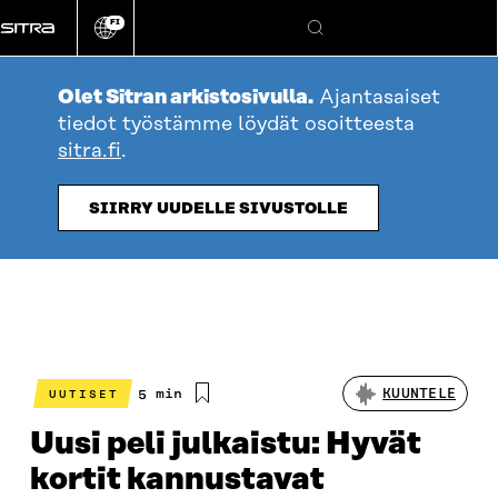
Siirry
FI
suoraan
Vaihda
Hae
sivuston
sisältöön
kieli
Olet Sitran arkistosivulla.
Ajantasaiset
tiedot työstämme löydät osoitteesta
sitra.fi
.
SIIRRY UUDELLE SIVUSTOLLE
Arvioitu
5 min
KUUNTELE
UUTISET
lukuaika
Uusi peli julkaistu: Hyvät
kortit kannustavat