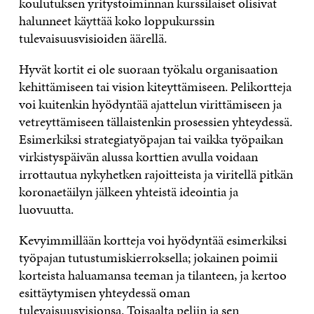
koulutuksen yritystoiminnan kurssilaiset olisivat
halunneet käyttää koko loppukurssin
tulevaisuusvisioiden äärellä.
Hyvät kortit ei ole suoraan työkalu organisaation
kehittämiseen tai vision kiteyttämiseen. Pelikortteja
voi kuitenkin hyödyntää ajattelun virittämiseen ja
vetreyttämiseen tällaistenkin prosessien yhteydessä.
Esimerkiksi strategiatyöpajan tai vaikka työpaikan
virkistyspäivän alussa korttien avulla voidaan
irrottautua nykyhetken rajoitteista ja viritellä pitkän
koronaetäilyn jälkeen yhteistä ideointia ja
luovuutta.
Kevyimmillään kortteja voi hyödyntää esimerkiksi
työpajan tutustumiskierroksella; jokainen poimii
korteista haluamansa teeman ja tilanteen, ja kertoo
esittäytymisen yhteydessä oman
tulevaisuusvisionsa. Toisaalta peliin ja sen