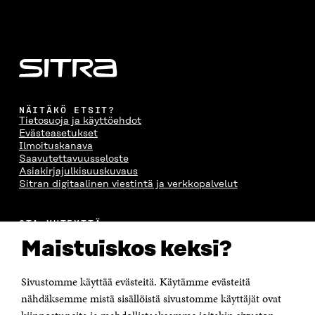
NÄITÄKÖ ETSIT?
Tietosuoja ja käyttöehdot
Evästeasetukset
Ilmoituskanava
Saavutettavuusseloste
Asiakirjajulkisuuskuvaus
Sitran digitaalinen viestintä ja verkkopalvelut
OTA YHTEYTTÄ
Suomen itsenäisyyden juhlarahasto Sitra
Maistuiskos keksi?
Itämerenkatu 11-13, PL 160,
00181 Helsinki
Sivustomme käyttää evästeitä. Käytämme evästeitä
Puhelin +358 294 618 991
Sähköpostiosoite
nähdäksemme mistä sisällöistä sivustomme käyttäjät ovat
etunimi.sukunimi@sitra.fi tai sitra@sitra.fi