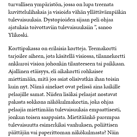
turvallisen ympäristön, jossa on lupa treenata
kuvittelulihaksia ja visioida vähän yllättävämpiäkin
tulevaisuuksia. Dystopioiden sijaan peli ohjaa
ajatuksia toivottaviin tulevaisuuksiin ”, sanoo
Ylikoski.
Korttipakassa on erilaisia kortteja. Teemakortti
tarjoilee aiheen, jota käsitellä visiossa, tilannekortti
ankkuroi vision johonkin tilanteeseen tai paikkaan.
Ajallinen etäisyys, eli aikakortti rohkaisee
miettimään, mitä jos asiat olisivatkin ihan toisin
kuin nyt. Nämä ainekset ovat pelissä aina kaikille
pelaajille samat. Niiden lisäksi pelaajat nostavat
pakasta sokkona näkökulmakortin, joka ohjaa
pelaajia miettimään tulevaisuuksia empaattisesti,
jonkun toisen saappaista. Mietitäänkö parempaa
tulevaisuutta esimerkiksi vanhuksen, poliittisen
päättäjän vai paperittoman näkökulmasta? Näin