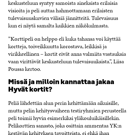
keskusteluun syntyy samoista aineksista erilaisia
visioita ja peli auttaa hahmottamaan erilaisten
tulevaisuuskuvien välisiä jännitteitä. Tulevaisuus
kun ei näytä samalta kaikkien näkökulmasta.
”Korttipeli on helppo eli kuka tahansa voi käyttää
kortteja, toiveikkuutta korostava, leikkisä ja
virikkeellinen – kortit eivät anna valmiita vastauksia
vaan virittävät keskusteluun tulevaisuuksista.”, Liisa
Poussa kertoo.
Missä ja milloin kannattaa jakaa
Hyvät kortit?
Peliä lähdettiin alun perin kehittämään aikuisille,
mutta pelin kehitysvaiheen testiryhmien perusteella
peli toimii hyvin esimerkiksi yläkouluikäisillekin.
Pelikorttien sanasto, joka osittain ammentaa YK:n
kestävän kehityksen tavoitteista, ei ehkä ihan