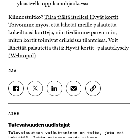
yläasteella oppilaanohjauksessa
Kiinnostuitko?
Tilaa täältä itsellesi Hyvät kortit
.
Toivomme myös, että lähetät meille palautetta
kokeiltuasi kortteja, niin tiedämme paremmin,
miten kortit toimivat erilaisissa tilanteissa. Voit
lähettää palautetta tästä:
Hyvät kortit -palautekysely
(Webropol)
.
JAA
J
J
J
J
K
A
A
A
A
O
A
A
A
A
P
F
T
L
S
I
A
W
I
Ä
O
AIHE
C
I
N
H
I
E
T
K
K
A
Tulevaisuuden uudistajat
B
T
E
Ö
R
Tulevaisuuteen vaikuttaminen on taito, jota voi
O
E
D
P
T
kehittää. Jotta voidaan saada aikaan