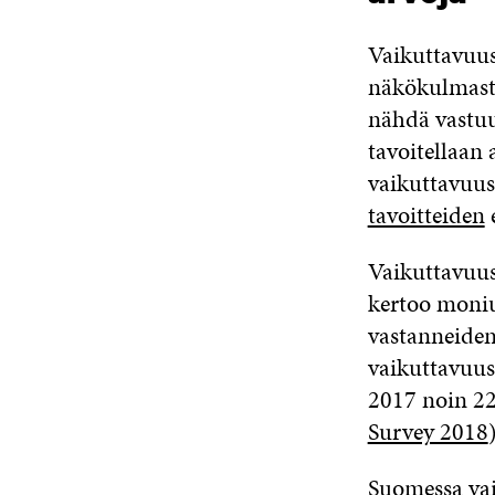
Vaikuttavuus
näkökulmasta 
nähdä vastuu
tavoitellaan 
vaikuttavuus
tavoitteiden
Vaikuttavuuss
kertoo moniu
vastanneiden
vaikuttavuuss
2017 noin 22
Survey 2018
Suomessa vai