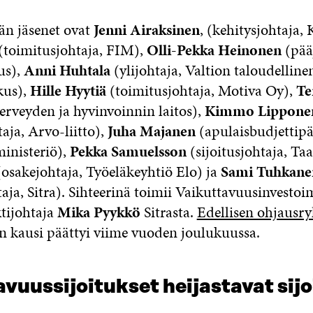
n jäsenet ovat
Jenni Airaksinen
, (kehitysjohtaja, 
(toimitusjohtaja, FIM),
Olli-Pekka Heinonen
(pää
us),
Anni Huhtala
(ylijohtaja, Valtion taloudelline
kus),
Hille Hyytiä
(toimitusjohtaja, Motiva Oy),
Te
Terveyden ja hyvinvoinnin laitos),
Kimmo Lippone
aja, Arvo-liitto),
Juha Majanen
(apulaisbudjettipä
ministeriö),
Pekka Samuelsson
(sijoitusjohtaja, Taa
osakejohtaja, Työeläkeyhtiö Elo) ja
Sami Tuhkane
aja, Sitra). Sihteerinä toimii Vaikuttavuusinvestoi
ktijohtaja
Mika Pyykkö
Sitrasta.
Edellisen ohjaus
n kausi päättyi viime vuoden joulukuussa.
vuussijoitukset heijastavat sijo