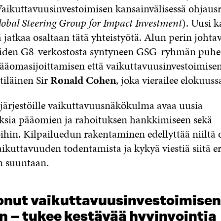
Vaikuttavuusinvestoimisen kansainvälisessä ohjau
obal Steering Group for Impact Investment
). Uusi k
jatkaa osaltaan tätä yhteistyötä. Alun perin johta
aiden G8-verkostosta syntyneen GSG-ryhmän puhe
pääomasijoittamisen että vaikuttavuusinvestoimisen
tiläinen Sir
Ronald Cohen
, joka vierailee elokuus
a järjestöille vaikuttavuusnäkökulma avaa uusia
sia pääomien ja rahoituksen hankkimiseen sekä
ihin. Kilpailuedun rakentaminen edellyttää niiltä
ikuttavuuden todentamista ja kykyä viestiä siitä er
n suuntaan.
uonut vaikuttavuusinvestoimisen
 – tukee kestävää hyvinvointia