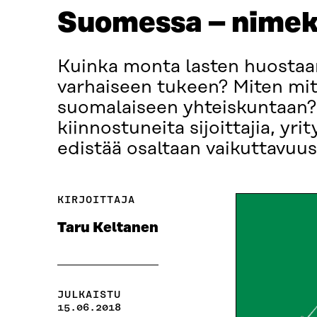
Suomessa – nimekä
Kuinka monta lasten huostaa
varhaiseen tukeen? Miten mit
suomalaiseen yhteiskuntaan? 
kiinnostuneita sijoittajia, yr
edistää osaltaan vaikuttavuu
KIRJOITTAJA
Taru Keltanen
JULKAISTU
15.06.2018