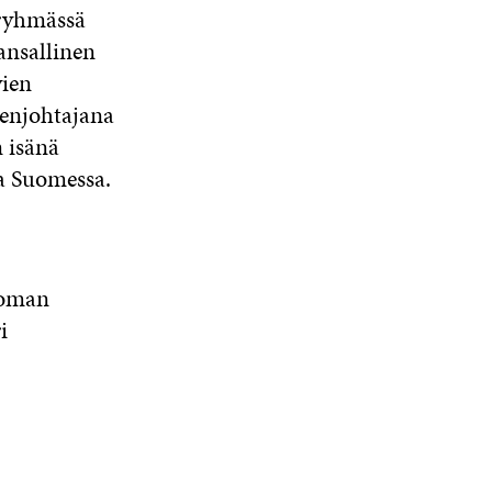
sryhmässä
ansallinen
vien
enjohtajana
 isänä
sa Suomessa.
 oman
i