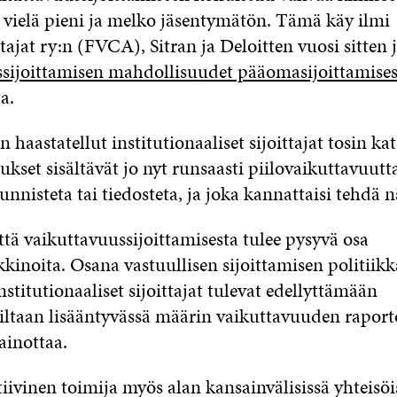
vielä pieni ja melko jäsentymätön. Tämä käy ilmi
ajat ry:n (FVCA), Sitran ja Deloitten vuosi sitten 
sijoittamisen mahdollisuudet pääomasijoittamises
a.
haastatellut institutionaaliset sijoittajat tosin kat
kset sisältävät jo nyt runsaasti piilovaikuttavuutta,
unnisteta tai tiedosteta, ja joka kannattaisi tehdä 
ttä vaikuttavuussijoittamisesta tulee pysyvä osa
kinoita. Osana vastuullisen sijoittamisen politiikk
nstitutionaaliset sijoittajat tulevat edellyttämään
iltaan lisääntyvässä määrin vaikuttavuuden raporto
inottaa.
ivinen toimija myös alan kansainvälisissä yhteisöi