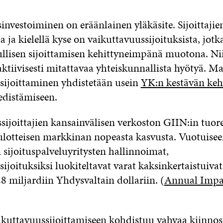
investoiminen on eräänlainen yläkäsite. Sijoittajie
ja kielellä kyse on vaikuttavuussijoituksista, jot
llisen sijoittamisen kehittyneimpänä muotona. Nii
aktiivisesti mitattavaa yhteiskunnallista hyötyä. M
sijoittaminen yhdistetään usein
YK:n kestävän keh
edistämiseen.
ijoittajien kansainvälisen verkoston GIIN:in tuore
lotteisen markkinan nopeasta kasvusta. Vuotuisee
 sijoituspalveluyritysten hallinnoimat,
ijoituksiksi luokiteltavat varat kaksinkertaistuiv
8 miljardiin Yhdysvaltain dollariin. (
Annual Impac
)
kuttavuussijoittamiseen kohdistuu vahvaa kiinnost