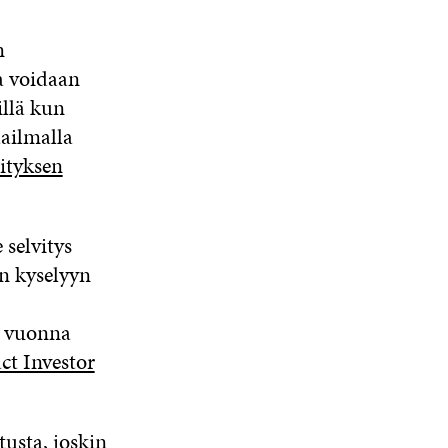
n
ka voidaan
llä kun
aailmalla
ityksen
 selvitys
n kyselyyn
at vuonna
t Investor
usta, joskin