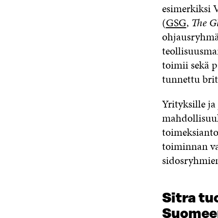
esimerkiksi 
(
GSG
,
The Gl
ohjausryhmä 
teollisuusm
toimii sekä 
tunnettu brit
Yrityksille j
mahdollisuuk
toimeksianto
toiminnan va
sidosryhmie
Sitra t
Suomeen