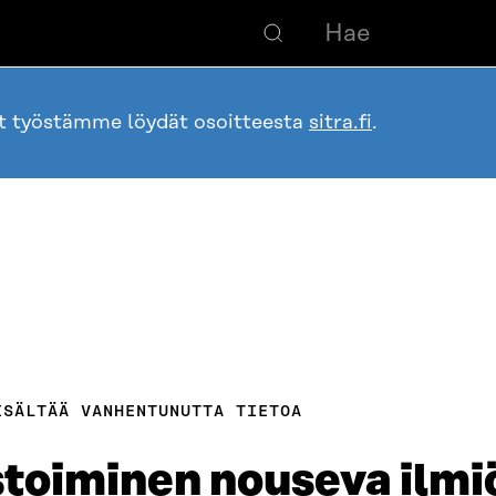
ot työstämme löydät osoitteesta
sitra.fi
.
ISÄLTÄÄ VANHENTUNUTTA TIETOA
stoiminen nouseva ilmi