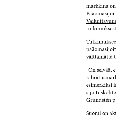
markkina on 
Pääomasijoitt
Vaikuttavuus
tutkimuksest
Tutkimukseen 
pääomasijoitu
välttämättä t
”On selvää, e
rahoitusmark
esimerkiksi i
sijoituskohte
Grundstén pa
Suomi on akti