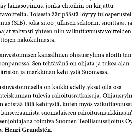
käy lainasopimus, jonka ehtoihin on kirjattu
avoitteita. Toisesta ääripäästä löytyy tulosperuste
us (SIB), joka sitoo julkisen sektorin, sijoittajat j
oajat vahvasti yhteen niin vaikuttavuustavoitteide
uottojen näkökulmasta.
investoimisen kansallinen ohjausryhmä aloitti tä
onpanossa. Sen tehtävänä on ohjata ja tukea alan
ristön ja markkinan kehitystä Suomessa.
investoimisella on kaikki edellytykset olla osa
hteiskunnan tulevia rahoitusratkaisuja. Ohjausry
n edistää tätä kehitystä, kuten myös vaikuttavuuss
 lanseeraamista suomalaiseen rahoitusmarkkinaan”
njohtajana toimiva Suomen Teollisuussijoitus O
ja
Henri Grundstén
.