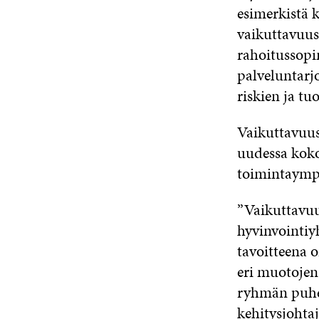
esimerkistä 
vaikuttavuust
rahoitussopim
palveluntarj
riskien ja t
Vaikuttavuus
uudessa koko
toimintaympä
”Vaikuttavuus
hyvinvointiy
tavoitteena o
eri muotojen
ryhmän puhee
kehitysjohta