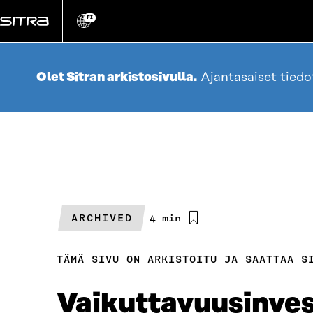
Siirry
suoraan
FI
Vaihda
sivuston
sisältöön
kieli
Olet Sitran arkistosivulla.
Ajantasaiset tied
ARCHIVED
Arvioitu
4 min
lukuaika
TÄMÄ SIVU ON ARKISTOITU JA SAATTAA S
Vaikuttavuus­inve