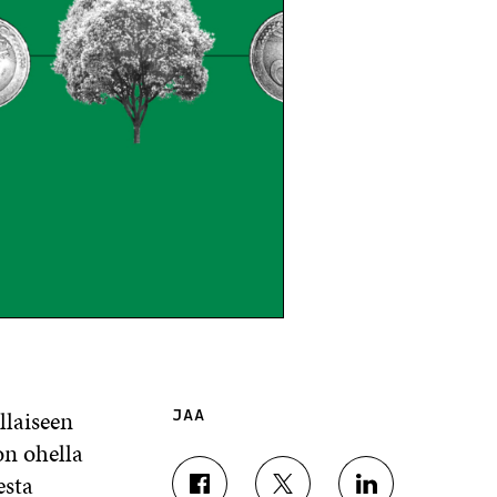
llaiseen
JAA
on ohella
esta
J
J
J