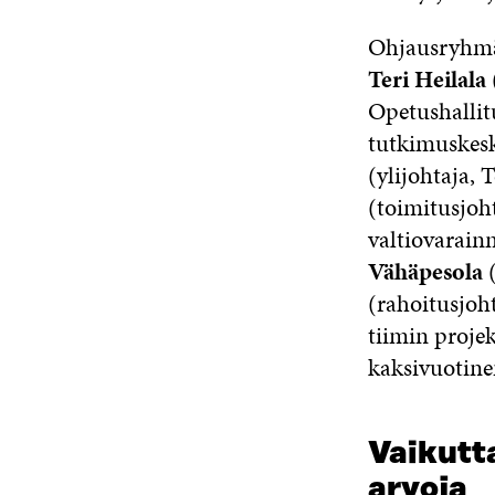
Ohjausryhmä
Teri Heilala
Opetushallit
tutkimuskes
(ylijohtaja, 
(toimitusjoht
valtiovarain
Vähäpesola
(
(rahoitusjoht
tiimin proje
kaksivuotine
Vaikutta
arvoja