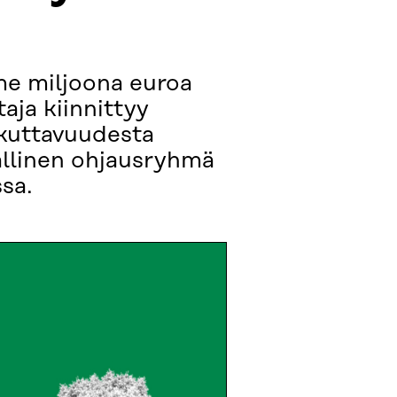
me miljoona euroa
aja kiinnittyy
ikuttavuudesta
nsallinen ohjausryhmä
sa.