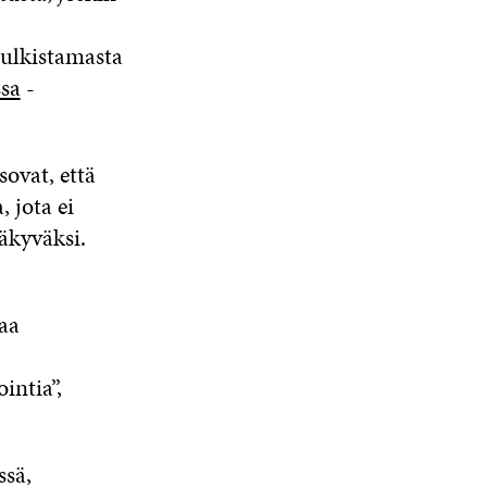
julkistamasta
sa
-
sovat, että
 jota ei
näkyväksi.
aa
intia”,
ssä,