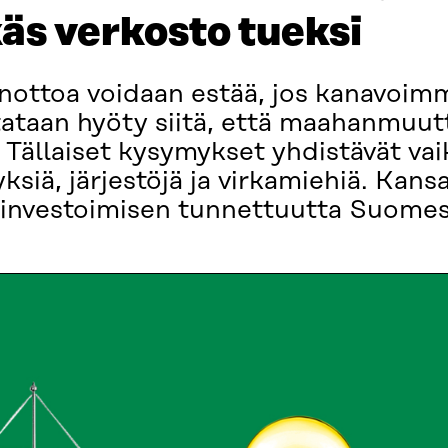
s verkosto tueksi
nottoa voidaan estää, jos kanavoim
ataan hyöty siitä, että maahanmuutt
Tällaiset kysymykset yhdistävät va
ityksiä, järjestöjä ja virkamiehiä. Ka
s­investoimisen tunnettuutta Suomes