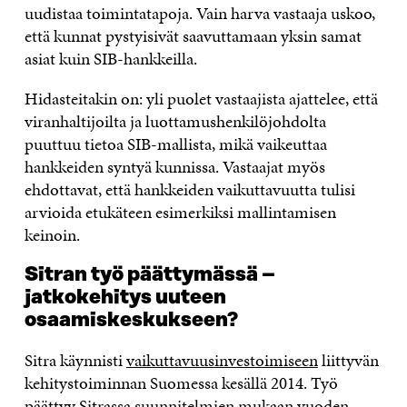
uudistaa toimintatapoja. Vain harva vastaaja uskoo,
että kunnat pystyisivät saavuttamaan yksin samat
asiat kuin SIB-hankkeilla.
Hidasteitakin on: yli puolet vastaajista ajattelee, että
viranhaltijoilta ja luottamushenkilöjohdolta
puuttuu tietoa SIB-mallista, mikä vaikeuttaa
hankkeiden syntyä kunnissa. Vastaajat myös
ehdottavat, että hankkeiden vaikuttavuutta tulisi
arvioida etukäteen esimerkiksi mallintamisen
keinoin.
Sitran työ päättymässä –
jatkokehitys uuteen
osaamiskeskukseen?
Sitra käynnisti
vaikuttavuusinvestoimiseen
liittyvän
kehitystoiminnan Suomessa kesällä 2014. Työ
päättyy Sitrassa suunnitelmien mukaan vuoden