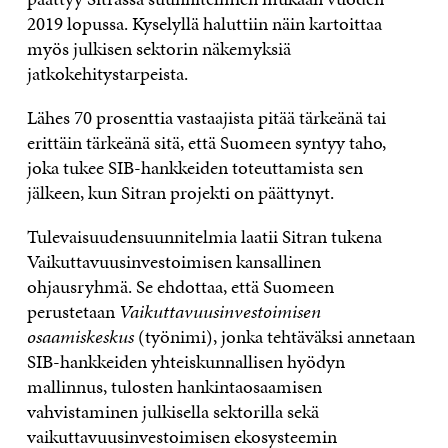
2019 lopussa. Kyselyllä haluttiin näin kartoittaa
myös julkisen sektorin näkemyksiä
jatkokehitystarpeista.
Lähes 70 prosenttia vastaajista pitää tärkeänä tai
erittäin tärkeänä sitä, että Suomeen syntyy taho,
joka tukee SIB-hankkeiden toteuttamista sen
jälkeen, kun Sitran projekti on päättynyt.
Tulevaisuudensuunnitelmia laatii Sitran tukena
Vaikuttavuusinvestoimisen kansallinen
ohjausryhmä. Se ehdottaa, että Suomeen
perustetaan
Vaikuttavuusinvestoimisen
osaamiskeskus
(työnimi), jonka tehtäväksi annetaan
SIB-hankkeiden yhteiskunnallisen hyödyn
mallinnus, tulosten hankintaosaamisen
vahvistaminen julkisella sektorilla sekä
vaikuttavuusinvestoimisen ekosysteemin