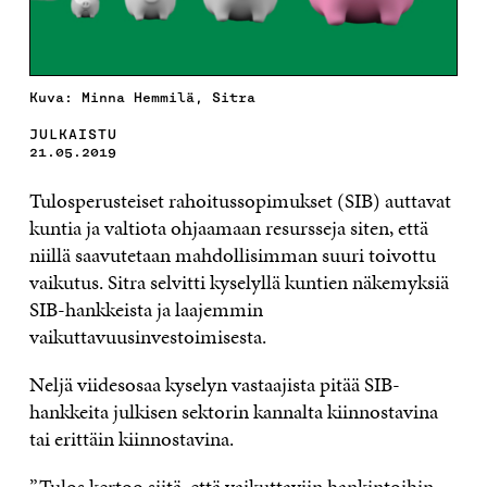
Kuva: Minna Hemmilä, Sitra
JULKAISTU
21.05.2019
Tulosperusteiset rahoitussopimukset (SIB) auttavat
kuntia ja valtiota ohjaamaan resursseja siten, että
niillä saavutetaan mahdollisimman suuri toivottu
vaikutus. Sitra selvitti kyselyllä kuntien näkemyksiä
SIB-hankkeista ja laajemmin
vaikuttavuusinvestoimisesta.
Neljä viidesosaa kyselyn vastaajista pitää SIB-
hankkeita julkisen sektorin kannalta kiinnostavina
tai erittäin kiinnostavina.
”Tulos kertoo siitä, että vaikuttaviin hankintoihin