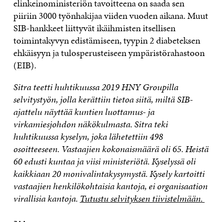
elinkeinoministeriön tavoitteena on saada sen
piiriin 3000 työnhakijaa viiden vuoden aikana. Muut
SIB-hankkeet liittyvät ikäihmisten itsellisen
toimintakyvyn edistämiseen, tyypin 2 diabeteksen
ehkäisyyn ja tulosperusteiseen ympäristörahastoon
(EIB).
Sitra teetti huhtikuussa 2019 HNY Groupilla
selvitystyön, jolla kerättiin tietoa siitä, miltä SIB-
ajattelu näyttää kuntien luottamus- ja
virkamiesjohdon näkökulmasta. Sitra teki
huhtikuussa kyselyn, joka lähetettiin 498
osoitteeseen. Vastaajien kokonaismäärä oli 65. Heistä
60 edusti kuntaa ja viisi ministeriötä. Kyselyssä oli
kaikkiaan 20 monivalintakysymystä. Kysely kartoitti
vastaajien henkilökohtaisia kantoja, ei organisaation
virallisia kantoja.
Tutustu selvityksen tiivistelmään.