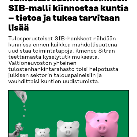
SIB-malli kiinnostaa kuntia
– tietoa ja tukea tarvitaan
lisää
Tulosperusteiset SIB-hankkeet nähdään
kunnissa ennen kaikkea mahdollisuutena
uudistaa toimintatapoja, ilmenee Sitran
teettämästä kyselytutkimuksesta.
Valtioneuvoston yhteinen
tulostenhankintarahasto toisi helpotusta
julkisen sektorin talouspaineisiin ja
vauhdittaisi kuntien uudistumista.