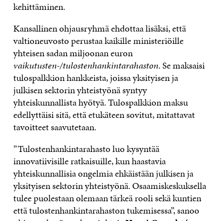
kehittäminen.
Kansallinen ohjausryhmä ehdottaa lisäksi, että
valtioneuvosto perustaa kaikille ministeriöille
yhteisen sadan miljoonan euron
vaikutusten-/tulostenhankintarahaston
. Se maksaisi
tulospalkkion hankkeista, joissa yksityisen ja
julkisen sektorin yhteistyönä syntyy
yhteiskunnallista hyötyä. Tulospalkkion maksu
edellyttäisi sitä, että etukäteen sovitut, mitattavat
tavoitteet saavutetaan.
”Tulostenhankintarahasto luo kysyntää
innovatiivisille ratkaisuille, kun haastavia
yhteiskunnallisia ongelmia ehkäistään julkisen ja
yksityisen sektorin yhteistyönä. Osaamiskeskuksella
tulee puolestaan olemaan tärkeä rooli sekä kuntien
että tulostenhankintarahaston tukemisessa”, sanoo