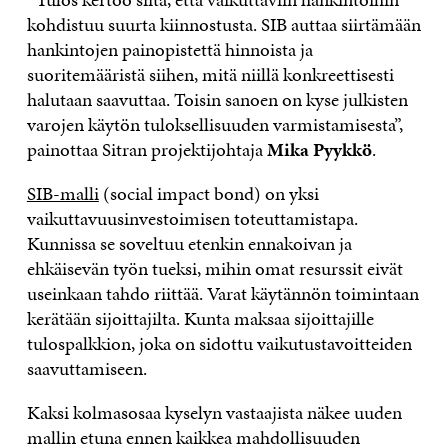
kohdistuu suurta kiinnostusta. SIB auttaa siirtämään
hankintojen painopistettä hinnoista ja
suoritemääristä siihen, mitä niillä konkreettisesti
halutaan saavuttaa. Toisin sanoen on kyse julkisten
varojen käytön tuloksellisuuden varmistamisesta”,
painottaa Sitran projektijohtaja
Mika Pyykkö
.
SIB-malli
(social impact bond) on yksi
vaikuttavuusinvestoimisen toteuttamistapa.
Kunnissa se soveltuu etenkin ennakoivan ja
ehkäisevän työn tueksi, mihin omat resurssit eivät
useinkaan tahdo riittää. Varat käytännön toimintaan
kerätään sijoittajilta. Kunta maksaa sijoittajille
tulospalkkion, joka on sidottu vaikutustavoitteiden
saavuttamiseen.
Kaksi kolmasosaa kyselyn vastaajista näkee uuden
mallin etuna ennen kaikkea mahdollisuuden