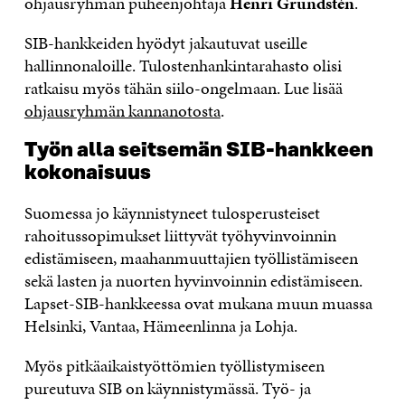
ohjausryhmän puheenjohtaja
Henri Grundstén
.
SIB-hankkeiden hyödyt jakautuvat useille
hallinnonaloille. Tulostenhankintarahasto olisi
ratkaisu myös tähän siilo-ongelmaan. Lue lisää
ohjausryhmän kannanotosta
.
Työn alla seitsemän SIB-hankkeen
kokonaisuus
Suomessa jo käynnistyneet tulosperusteiset
rahoitussopimukset liittyvät työhyvinvoinnin
edistämiseen, maahanmuuttajien työllistämiseen
sekä lasten ja nuorten hyvinvoinnin edistämiseen.
Lapset-SIB-hankkeessa ovat mukana muun muassa
Helsinki, Vantaa, Hämeenlinna ja Lohja.
Myös pitkäaikaistyöttömien työllistymiseen
pureutuva SIB on käynnistymässä. Työ- ja