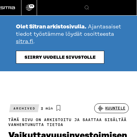
Siirry
FI
suoraan
Vaihda
Hae
sivuston
sisältöön
kieli
Olet Sitran arkistosivulla.
Ajantasaiset
tiedot työstämme löydät osoitteesta
sitra.fi
.
SIIRRY UUDELLE SIVUSTOLLE
Arvioitu
3 min
KUUNTELE
ARCHIVED
lukuaika
TÄMÄ SIVU ON ARKISTOITU JA SAATTAA SISÄLTÄÄ
VANHENTUNUTTA TIETOA
Vaikuttavuusinvestoimisen