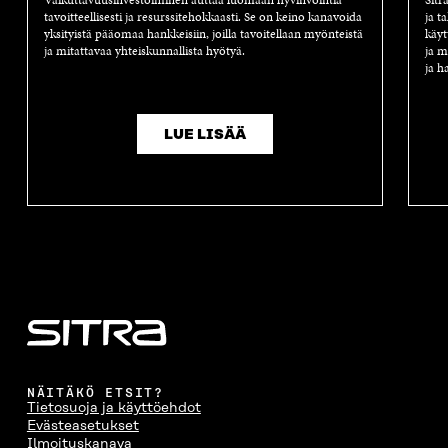
Vaikuttavuusinvestoiminen auttaa luomaan hyvinvointia
Sitr
tavoitteellisesti ja resurssitehokkaasti. Se on keino kanavoida
ja t
yksityistä pääomaa hankkeisiin, joilla tavoitellaan myönteistä
käyt
ja mitattavaa yhteiskunnallista hyötyä.
ja m
ja h
LUE LISÄÄ
NÄITÄKÖ ETSIT?
Tietosuoja ja käyttöehdot
Evästeasetukset
Ilmoituskanava