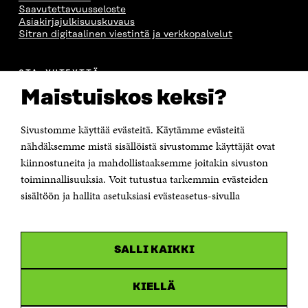
Saavutettavuusseloste
Asiakirjajulkisuuskuvaus
Sitran digitaalinen viestintä ja verkkopalvelut
OTA YHTEYTTÄ
Suomen itsenäisyyden juhlarahasto Sitra
Maistuiskos keksi?
Itämerenkatu 11-13, PL 160,
00181 Helsinki
Sivustomme käyttää evästeitä. Käytämme evästeitä
Puhelin +358 294 618 991
Sähköpostiosoite
nähdäksemme mistä sisällöistä sivustomme käyttäjät ovat
etunimi.sukunimi@sitra.fi tai sitra@sitra.fi
kiinnostuneita ja mahdollistaaksemme joitakin sivuston
Saapumisohjeet
toiminnallisuuksia. Voit tutustua tarkemmin evästeiden
sisältöön ja hallita asetuksiasi evästeasetus-sivulla
Y-tunnus 0202132-3
OLEMME NÄISSÄ SOMEISSA
SALLI KAIKKI
Facebook
Avautuu
uudessa
Linkedin
ikkunassa
KIELLÄ
Avautuu
uudessa