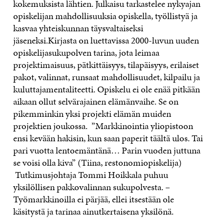
kokemuksista lähtien. Julkaisu tarkastelee nykyajan
opiskelijan mahdollisuuksia opiskella, työllistyä ja
kasvaa yhteiskunnan täysvaltaiseksi
jäseneksi.Kirjasta on luettavissa 2000-luvun uuden
opiskelijasukupolven tarina, jota leimaa
projektimaisuus, pätkittäisyys, tilapäisyys, erilaiset
pakot, valinnat, runsaat mahdollisuudet, kilpailu ja
kuluttajamentaliteetti. Opiskelu ei ole enää pitkään
aikaan ollut selvärajainen elämänvaihe. Se on
pikemminkin yksi projekti elämän muiden
projektien joukossa. ”Markkinointia yliopistoon
ensi kevään hakisin, kun saan paperit täältä ulos. Tai
pari vuotta lentoemäntänä… Parin vuoden juttuna
se voisi olla kiva” (Tiina, restonomiopiskelija)
Tutkimusjohtaja Tommi Hoikkala puhuu
yksilöllisen pakkovalinnan sukupolvesta. –
Työmarkkinoilla ei pärjää, ellei itsestään ole
käsitystä ja tarinaa ainutkertaisena yksilönä.