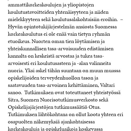
ammattikorkeakoulujen ja yliopistojen
koulutustavoitteiden yhtenäisyyteen ja niiden
mielekkyyteen sekä koulutusalakohtaisiin eroihin. –
Hyvän opintotukijärjestelmän ansiosta Suomessa
korkeakoulutus ei ole enää vain tietyn ryhmän
etuoikeus. Nuorten oman tien löytämisen ja
yhteiskunnallisen tasa-arvoisuuden edistämisen
kannalta on keskeistä arvostaa ja tukea tasa-
arvoisesti eri koulutusasteen ja -alan valinneita
nuoria. Yksi askel tähän suuntaan on muun muassa
opiskelijoiden terveydenhuollon tason ja
saatavuuden tasa-arvoinen kehittäminen, Valtari
sanoo. Tutkimuksen ovat toteuttaneet yhteistyössä
Sitra, Suomen Nuorisotutkimusverkosto sekä
Opiskelijajärjestöjen tutkimussäätiö Otus.
Tutkimuksen lähtökohtana on ollut koota yhteen eri
osapuolten näkemyksiä ajankohtaisessa
korkeakouluja ja opiskeluaikoja koskevassa