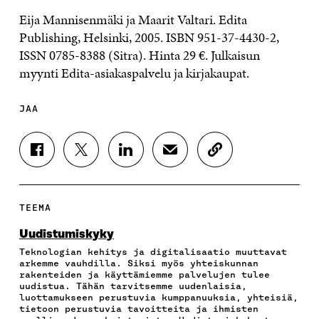
Eija Mannisenmäki ja Maarit Valtari. Edita
Publishing, Helsinki, 2005. ISBN 951-37-4430-2,
ISSN 0785-8388 (Sitra). Hinta 29 €. Julkaisun
myynti Edita-asiakaspalvelu ja kirjakaupat.
JAA
J
J
J
J
K
A
A
A
A
O
A
A
A
A
P
F
T
L
S
I
A
W
I
Ä
O
TEEMA
C
I
N
H
I
E
T
K
K
A
Uudistumiskyky
B
T
E
Ö
R
Teknologian kehitys ja digitalisaatio muuttavat
O
E
D
P
T
arkemme vauhdilla. Siksi myös yhteiskunnan
O
R
I
O
I
rakenteiden ja käyttämiemme palvelujen tulee
K
I
N
S
K
uudistua. Tähän tarvitsemme uudenlaisia,
I
S
I
T
K
luottamukseen perustuvia kumppanuuksia, yhteisiä,
S
S
S
I
E
tietoon perustuvia tavoitteita ja ihmisten