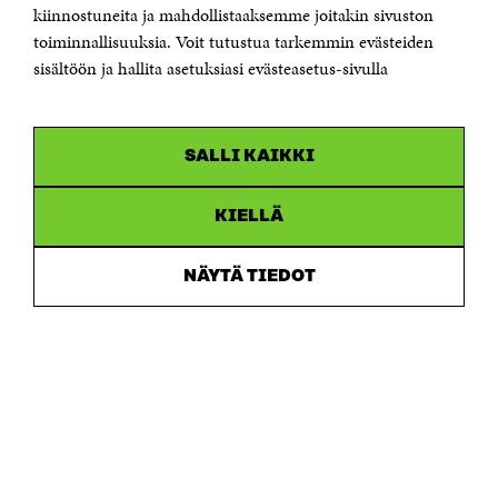
etunimi.sukunimi@sitra.fi tai sitra@sitra.fi
kiinnostuneita ja mahdollistaaksemme joitakin sivuston
Saapumisohjeet
toiminnallisuuksia. Voit tutustua tarkemmin evästeiden
sisältöön ja hallita asetuksiasi evästeasetus-sivulla
Y-tunnus 0202132-3
OLEMME NÄISSÄ SOMEISSA
SALLI KAIKKI
Facebook
Avautuu
uudessa
Linkedin
ikkunassa
KIELLÄ
Avautuu
uudessa
Youtube
ikkunassa
Avautuu
NÄYTÄ TIEDOT
uudessa
Instagram
ikkunassa
Avautuu
uudessa
ikkunassa