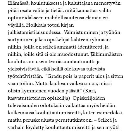
Elämässä, koulutuksessa ja kuluttajana menestyvän
pitää osata valita ja tietää, mitä kannattaa valita
optimoidakseen mahdollisuutensa elämän eri
väylillä, Hoikkala totesi kirjan
julkistamistilaisuudessa. Valmistuminen ja työhön
siirtyminen jakaa opiskelijat kahteen ryhmään:
niihin, joilla on selkeä ammatti-identiteetti, ja
niihin, joille sitä ei ole muodostunut. Jälkimmäisten
koulutus on usein teoriasuuntautunutta ja
yleissivistävää, eikä heillä ole kuvaa tulevista
työtehtävistään. ”Gradu pois ja paperit ulos ja sitten
vaan töihin. Mutta kauhean vaikea sanoa, missä
olisin kymmenen vuoden päästä.” (Kari,
kasvatustieteiden opiskelija) Opiskelijoiden
tulevaisuuden odotuksiin vaikuttaa myös heidän
kulkemansa kouluttautumisreitti, kuten esimerkiksi
matka peruskoulusta perustutkintoon. – Selkeä ja
varhain löydetty kouluttautumisreitti ja sen myötä