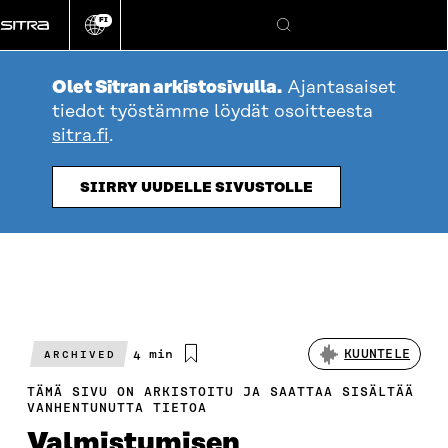
Siirry
FI
suoraan
Vaihda
Hae
sivuston
sisältöön
kieli
Olet Sitran arkistosivulla.
Ajantasaiset
tiedot työstämme löydät osoitteesta
sitra.fi
.
SIIRRY UUDELLE SIVUSTOLLE
Arvioitu
4 min
KUUNTELE
ARCHIVED
lukuaika
TÄMÄ SIVU ON ARKISTOITU JA SAATTAA SISÄLTÄÄ
VANHENTUNUTTA TIETOA
Valmistumisen