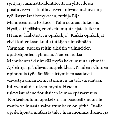
syntynyt ammatti-identiteetti on yhteydessä
positiiviseen ja luottavaiseen tulevaisuuskuvaan ja
työllistymisnäkemykseen, tutkija Eija
Mannisenmäki kertoo. ”Tulin suoraan lukiosta.
Hyvä, että pääsin, en oikein muuta ajatellutkaan.”
(Hannu, lääketieteen opiskelija) Kaikki opiskelijat
eivät kuitenkaan kuulu tutkijan nimeämään
Varmaan, suoran reitin aikaisin valinneiden
opiskelijoiden ryhmään. Näiden lisäksi
Mannisenmäki nimeää myös kaksi muuta ryhmää:
Ajelehtijat ja Tulevaisuuspelokkaat. Näiden ryhmien
opinnot ja työelämään siirtyminen saattavat
viivästyä oman reitin etsimisen tai tulevaisuuteen
liittyvän ahdistuksen myötä. Heidän
tulevaisuudenodotuksiaan leimaa epävarmuus.
Korkeakouluun opiskelemaan päässeille nuorille
matka valinnasta valmistumiseen on pitkä. Osalle
opiskelijoista matkasta tulee liian monimutkainen ja