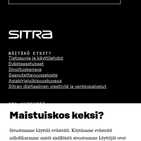
A
NÄITÄKÖ ETSIT?
Tietosuoja ja käyttöehdot
Evästeasetukset
Ilmoituskanava
Saavutettavuusseloste
Asiakirjajulkisuuskuvaus
Sitran digitaalinen viestintä ja verkkopalvelut
OTA YHTEYTTÄ
Suomen itsenäisyyden juhlarahasto Sitra
Maistuiskos keksi?
Itämerenkatu 11-13, PL 160,
00181 Helsinki
Sivustomme käyttää evästeitä. Käytämme evästeitä
Puhelin +358 294 618 991
Sähköpostiosoite
nähdäksemme mistä sisällöistä sivustomme käyttäjät ovat