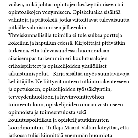
vaikea, mikä johtaa opintojen keskeyttämiseen tai
opintoaikojen venymiseen. Opiskeluaika sisältää
valintoja ja päätöksiä, jotka viitoittavat tulevaisuutta
pitkälle valmistumisen jälkeenkin.
Yhteiskunnallisilla toimilla ei tule sulkea portteja
kokeilun ja hapuilun edessä. Kirjoittajat pitävätkin
tärkeänä, että tulevaisuudessa huomioidaan
aikaisempaa tarkemmin eri koulutusalojen
erikoispiirteet ja opiskelijoiden yksilölliset
aikuistumispolut. Kirja sisältää myös suuntaviivoja
kehittäjille. Ne liittyvät uuteen tutkintorakenteeseen
ja opetukseen, opiskelijoiden työssäkäyntiin,
terveydenhuoltoon ja hyvinvointityöhön,
toimeentuloon, opiskelijoiden omaan vastuuseen
opinnoista ja toimeentulosta sekä
koulutuspolitiikan ja opiskelijatutkimusten
koordinointiin. Tutkija Maarit Valtari kiteyttää, että
jatkossa tulisi kiinnittää enemmän huomiota