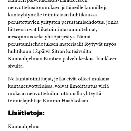
neuvottelusitoumuksen jättäneille kunnille ja
kuntayhtymille toimitetaan huhtikuussa
perustettavien yritysten perustamisehdotus, jonka
liitteenä ovat liiketoimintasuunnitelmat,
aiesopimus sekä yhtiöjärjestys. Nämä
perustamisehdotuksen materiaalit löytyvät myös
huhtikuun 12.päivä Sitran kotisivuilta
Kuntaohjelman Kuntien palvelukeskus -hankkeen
sivulta.
Ne kuntatoimittajat, jotka eivät olleet mukana
kuntaneuvotteluissa, voivat ilmoittautua vielä
mukaan neuvotteluihin ottamalla yhteyttä
toimialajohtaja Kimmo Haahkolaan.
Lisätietoja:
Kuntaohjelma