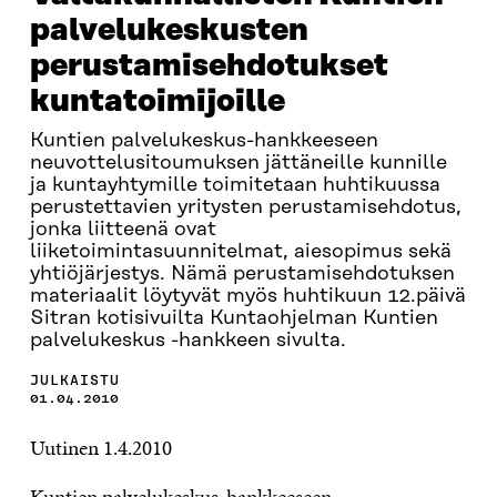
palvelukeskusten
perustamisehdotukset
kuntatoimijoille
Kuntien palvelukeskus-hankkeeseen
neuvottelusitoumuksen jättäneille kunnille
ja kuntayhtymille toimitetaan huhtikuussa
perustettavien yritysten perustamisehdotus,
jonka liitteenä ovat
liiketoimintasuunnitelmat, aiesopimus sekä
yhtiöjärjestys. Nämä perustamisehdotuksen
materiaalit löytyvät myös huhtikuun 12.päivä
Sitran kotisivuilta Kuntaohjelman Kuntien
palvelukeskus -hankkeen sivulta.
JULKAISTU
01.04.2010
Uutinen 1.4.2010
Kuntien palvelukeskus-hankkeeseen