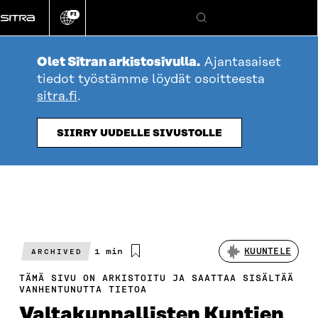
Siirry
FI
suoraan
Vaihda
Hae
sivuston
sisältöön
kieli
Olet Sitran arkistosivulla.
Ajantasaiset
tiedot työstämme löydät osoitteesta
sitra.fi
.
SIIRRY UUDELLE SIVUSTOLLE
Arvioitu
1 min
KUUNTELE
ARCHIVED
lukuaika
TÄMÄ SIVU ON ARKISTOITU JA SAATTAA SISÄLTÄÄ
VANHENTUNUTTA TIETOA
Valtakunnallisten Kuntien