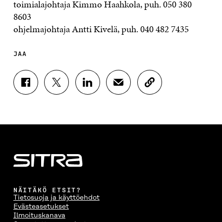
toimialajohtaja Kimmo Haahkola, puh. 050 380
8603
ohjelmajohtaja Antti Kivelä, puh. 040 482 7435
JAA
J
J
J
J
K
A
A
A
A
O
A
A
A
A
P
F
T
L
S
I
A
W
I
Ä
O
C
I
N
H
I
E
T
K
K
A
B
T
E
Ö
R
O
E
D
P
T
O
R
I
O
I
K
I
N
S
K
I
S
I
T
K
NÄITÄKÖ ETSIT?
S
S
S
I
E
Tietosuoja ja käyttöehdot
S
Ä
S
L
L
Evästeasetukset
A
A
Ä
L
I
Ilmoituskanava
A
V
A
A
N