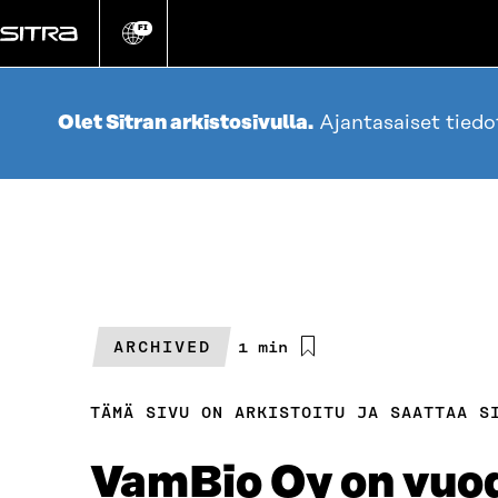
Siirry
suoraan
FI
Vaihda
sivuston
sisältöön
kieli
Olet Sitran arkistosivulla.
Ajantasaiset tied
ARCHIVED
Arvioitu
1 min
lukuaika
TÄMÄ SIVU ON ARKISTOITU JA SAATTAA S
VamBio Oy on vuo