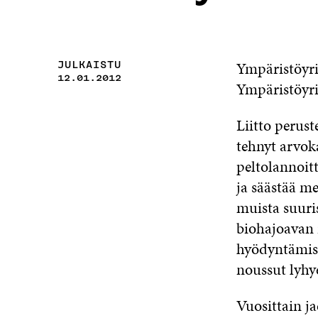
Ympäristöyri
JULKAISTU
12.01.2012
Ympäristöyri
Liitto perust
tehnyt arvok
peltolannoit
ja säästää m
muista suuri
biohajoavan r
hyödyntämisk
noussut lyhye
Vuosittain j