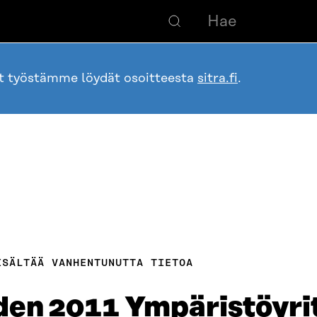
ot työstämme löydät osoitteesta
sitra.fi
.
ISÄLTÄÄ VANHENTUNUTTA TIETOA
den 2011 Ympäristöyri