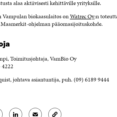
sta alaa aktiivisesti kehittäville yrityksille.
 Vampulan biokaasulaitos on
Watrec Oy
:n toteut
n Maamerkit-ohjelman pääomasijoituskohde.
oja
mpi, Toimitusjohtaja, VamBio Oy
5 4222
uist, johtava asiantuntija, puh. (09) 6189 9444
J
J
K