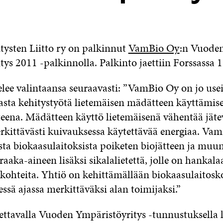
tysten Liitto ry on palkinnut
VamBio Oy
:n Vuode
tys 2011 -palkinnolla. Palkinto jaettiin Forssassa
elee valintaansa seuraavasti: ”VamBio Oy on jo use
asta kehitystyötä lietemäisen mädätteen käyttämise
teena. Mädätteen käyttö lietemäisenä vähentää jäte
erkittävästi kuivauksessa käytettävää energiaa. Va
sta biokaasulaitoksista poiketen biojätteen ja muu
aaka-aineen lisäksi sikalalietettä, jolle on hankala
ohteita. Yhtiö on kehittämällään biokaasulaitosko
ssä ajassa merkittäväksi alan toimijaksi.”
aettavalla Vuoden Ympäristöyritys -tunnustuksella l