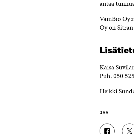
antaa tunnustu
VamBio Oy:n
Oy on Sitra
Lisätiet
Kaisa Suvila
Puh. 050 52
Heikki Sundq
JAA
J
J