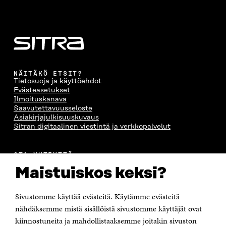
NÄITÄKÖ ETSIT?
Tietosuoja ja käyttöehdot
Evästeasetukset
Ilmoituskanava
Saavutettavuusseloste
Asiakirjajulkisuuskuvaus
Sitran digitaalinen viestintä ja verkkopalvelut
OTA YHTEYTTÄ
Suomen itsenäisyyden juhlarahasto Sitra
Maistuiskos keksi?
Itämerenkatu 11-13, PL 160,
00181 Helsinki
Sivustomme käyttää evästeitä. Käytämme evästeitä
Puhelin +358 294 618 991
Sähköpostiosoite
nähdäksemme mistä sisällöistä sivustomme käyttäjät ovat
etunimi.sukunimi@sitra.fi tai sitra@sitra.fi
kiinnostuneita ja mahdollistaaksemme joitakin sivuston