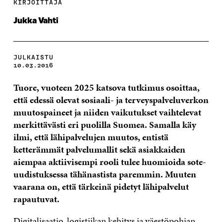
KIRJOITTAJA
Jukka Vahti
JULKAISTU
10.03.2016
Tuore, vuoteen 2025 katsova tutkimus osoittaa,
että edessä olevat sosiaali- ja terveyspalveluverkon
muutospaineet ja niiden vaikutukset vaihtelevat
merkittävästi eri puolilla Suomea. Samalla käy
ilmi, että lähipalvelujen muutos, entistä
ketterämmät palvelumallit sekä asiakkaiden
aiempaa aktiivisempi rooli tulee huomioida sote-
uudistuksessa tähänastista paremmin. Muuten
vaarana on, että tärkeinä pidetyt lähipalvelut
rapautuvat.
Digitalisaatio, logistiikan kehitys ja väestöpohjan