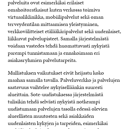
palveluita ovat esimerkiksi erilaiset
omahoitoratkaisut kuten verkossa toimiva
virtuaaliklinikka, mobiilipalvelut sekä oman
terveydentilan mittaamisen yleistyminen,
verkkovälitteiset etälääkäripalvelut sekä uudenlaiset,
liikkuvat palvelupisteet. Samalla järjestelmästä
voidaan vastedes tehdä huomattavasti nykyistä
parempi tunnistamaan ja ennakoimaan eri
asiakasryhmien palvelutarpeita.
Mullistuksen vaikutukset eivät heijastu koko
maahan samalla tavalla. Palveluverkko ja palvelujen
saatavuus vaihtelee nykyiselläänkin suuresti
alueittain. Sote-uudistuksessa järjestelmästä
tulisikin tehdä selvästi nykyistä notkeampi
uudistumaan palvelujen tasolla edessä olevien
alueellisten muutosten sekä asiakkaiden
uudenlaisten kykyjen ja tarpeiden, esimerkiksi