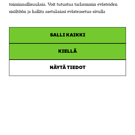
toiminnallisuuksia. Voit tutustua tarkemmin evästeiden
Saapumisohjeet
sisältöön ja hallita asetuksiasi evästeasetus-sivulla
Y-tunnus 0202132-3
OLEMME NÄISSÄ SOMEISSA
SALLI KAIKKI
Facebook
Avautuu
uudessa
Linkedin
ikkunassa
KIELLÄ
Avautuu
uudessa
Youtube
ikkunassa
Avautuu
NÄYTÄ TIEDOT
uudessa
Instagram
ikkunassa
Avautuu
uudessa
ikkunassa