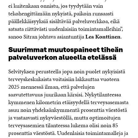
ei kuitenkaan onnistu, jos tyydytään vain
tekohengittämään nykyistä, paikoin runsaasti
päällekkäisyyksiä sisältävää palveluverkkoa, eikä
satsata riittävästi uudenlaisiin toimintamalleihin”,
sanoo Sitran johtava asiantuntija
Lea Konttinen
.
Suurimmat muutospaineet tiheän
palveluverkon alueella etelässä
Selvityksen perusteella jopa noin puolet nykyisistä
terveyskeskuksista voitaisiin lakkauttaa vuoteen
2025 mennessä ilman, että palvelujen
saavutettavuus juurikaan kärsisi. Nykytilanteessa
kymmenen kilometrin etäisyydellä terveysasemasta
asuu noin yhdeksänkymmentä prosenttia väestöstä
ja vastaavasti nykyväestöllä, mutta optimoitujen
terveysasemien tilanteessa lukema olisi noin 85
prosenttia väestöstä. Uudenlaisia toimintamalleja ja