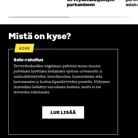
terveyskeskusjonojen
paran
A
S
A
N
purkamiseen
asiak
S
S
S
A
S
A
S
S
A
A
S
A
Mistä on kyse?
AIHE
Sote-rahoitus
Terveydenhuollon ongelmina pidetään muun muassa
palvelujen käyttäjien keskinäistä epätasa-arvoisuutta ja
asiakaslähtöisyyden, koordinaation, kannustimien sekä
kustannusten ja laadun läpinäkyvyyden puutetta. Nykyinen
järjestelmä keskittyy sairauksien hoitoon, mutta ei tue
terveyden edistämistä.
LUE LISÄÄ