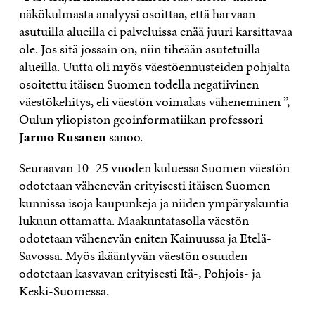
näkökulmasta analyysi osoittaa, että harvaan
asutuilla alueilla ei palveluissa enää juuri karsittavaa
ole. Jos sitä jossain on, niin tiheään asutetuilla
alueilla. Uutta oli myös väestöennusteiden pohjalta
osoitettu itäisen Suomen todella negatiivinen
väestökehitys, eli väestön voimakas väheneminen ”,
Oulun yliopiston geoinformatiikan professori
Jarmo Rusanen
sanoo.
Seuraavan 10–25 vuoden kuluessa Suomen väestön
odotetaan vähenevän erityisesti itäisen Suomen
kunnissa isoja kaupunkeja ja niiden ympäryskuntia
lukuun ottamatta. Maakuntatasolla väestön
odotetaan vähenevän eniten Kainuussa ja Etelä-
Savossa. Myös ikääntyvän väestön osuuden
odotetaan kasvavan erityisesti Itä-, Pohjois- ja
Keski-Suomessa.