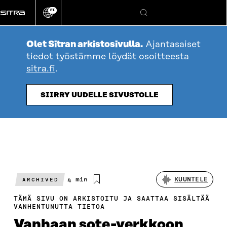
Siirry
FI
suoraan
Vaihda
Hae
sivuston
sisältöön
kieli
Olet Sitran arkistosivulla.
Ajantasaiset
tiedot työstämme löydät osoitteesta
sitra.fi
.
SIIRRY UUDELLE SIVUSTOLLE
Arvioitu
4 min
KUUNTELE
ARCHIVED
lukuaika
TÄMÄ SIVU ON ARKISTOITU JA SAATTAA SISÄLTÄÄ
VANHENTUNUTTA TIETOA
Vanhaan sote-verkkoon