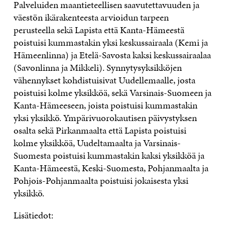
Palveluiden maantieteellisen saavutettavuuden ja
väestön ikärakenteesta arvioidun tarpeen
perusteella sekä Lapista että Kanta-Hämeestä
poistuisi kummastakin yksi keskussairaala (Kemi ja
Hämeenlinna) ja Etelä-Savosta kaksi keskussairaalaa
(Savonlinna ja Mikkeli). Synnytysyksikköjen
vähennykset kohdistuisivat Uudellemaalle, josta
poistuisi kolme yksikköä, sekä Varsinais-Suomeen ja
Kanta-Hämeeseen, joista poistuisi kummastakin
yksi yksikkö. Ympärivuorokautisen päivystyksen
osalta sekä Pirkanmaalta että Lapista poistuisi
kolme yksikköä, Uudeltamaalta ja Varsinais-
Suomesta poistuisi kummastakin kaksi yksikköä ja
Kanta-Hämeestä, Keski-Suomesta, Pohjanmaalta ja
Pohjois-Pohjanmaalta poistuisi jokaisesta yksi
yksikkö.
Lisätiedot: