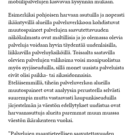
mobiilipalvelujen kasvavan kysynnän mukaan.
Esimerkiksi pohjoisen harvaan asutuilla ja nopeasti
ikääntyvillä alueilla palveluverkkoon kohdistuvat
muutospaineet palvelujen saavutettavuuden
näkökulmasta ovat maltillisia ja jo olemassa olevia
palveluja voidaan hyvin täydentää uudenlaisilla,
liikkuvilla palveluyksiköillä. Toisaalta saatavilla
olevien palvelujen valikoima voisi monipuolistua
myös syrjäseuduilla, sillä monet uusista palveluista
eivät olisi paikka- tai aikasidonnaisia.
Eteläisemmillä, tiheän palveluverkon alueilla
muutospaineet ovat analyysin perusteella selvästi
suurempia mutta vastaavasti kaupunkiseuduilla
järjestelmän ja väestön edellytykset uudistua ovat
harvaanasuttuja alueita paremmat muun muassa
väestön ikärakenteen vuoksi.
”Palvelujen maantieteellisen saavutettavuuden