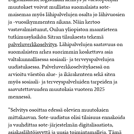
muutokset voivat mullistaa suomalaista sote-
maisemaa myös lähipalvelujen osalta jo lähivuosien
ja -vuosikymmenten aikana. Näin kertoo
vastavalmistunut, Oulun yliopiston maantieteen
tutkimusyksikön Sitran tilauksesta tekemä
palveluverkkoselvitys
. Lähipalvelujen saatavuus on
suomalaisten arkea suorimmin koskettava asia
valtakunnallisessa sosiaali- ja terveyspalvelujen
uudistuksessa. Palveluverkkoselvityksessä on
arvioitu väestön alue- ja ikärakenteen sekä siten
myös sosiaali- ja terveyspalveluiden tarpeiden ja
saavutettavuuden muutoksia vuoteen 2025
mennessä.
”Selvitys osoittaa edessä olevien muutoksien
mittakaavan. Sote-uudistus olisi tilaisuus ennakoida
ja vauhdittaa sote-järjestelmän digitalisaatiota,
asiakaslähtöisyyttä ja uusia toimintamalleja. Tämä